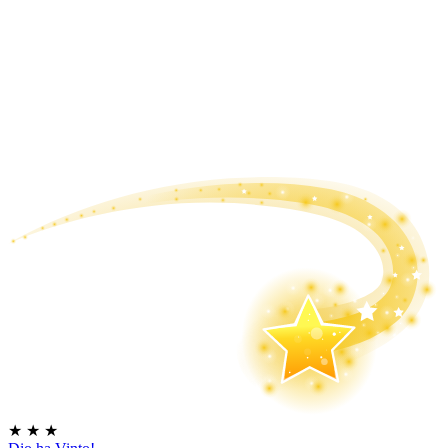
★
★
★