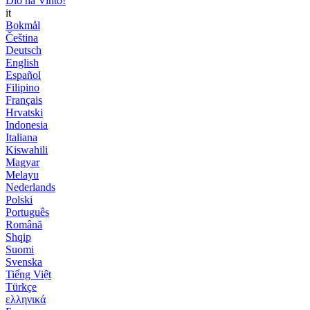
Dio ha Vinto!
it
Bokmål
Čeština
Deutsch
English
Español
Filipino
Français
Hrvatski
Indonesia
Italiana
Kiswahili
Magyar
Melayu
Nederlands
Polski
Português
Română
Shqip
Suomi
Svenska
Tiếng Việt
Türkçe
ελληνικά