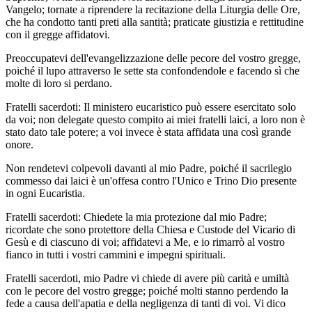
Vangelo; tornate a riprendere la recitazione della Liturgia delle Ore,
che ha condotto tanti preti alla santità; praticate giustizia e rettitudine
con il gregge affidatovi.
Preoccupatevi dell'evangelizzazione delle pecore del vostro gregge,
poiché il lupo attraverso le sette sta confondendole e facendo sì che
molte di loro si perdano.
Fratelli sacerdoti: Il ministero eucaristico può essere esercitato solo
da voi; non delegate questo compito ai miei fratelli laici, a loro non è
stato dato tale potere; a voi invece è stata affidata una così grande
onore.
Non rendetevi colpevoli davanti al mio Padre, poiché il sacrilegio
commesso dai laici è un'offesa contro l'Unico e Trino Dio presente
in ogni Eucaristia.
Fratelli sacerdoti: Chiedete la mia protezione dal mio Padre;
ricordate che sono protettore della Chiesa e Custode del Vicario di
Gesù e di ciascuno di voi; affidatevi a Me, e io rimarrò al vostro
fianco in tutti i vostri cammini e impegni spirituali.
Fratelli sacerdoti, mio Padre vi chiede di avere più carità e umiltà
con le pecore del vostro gregge; poiché molti stanno perdendo la
fede a causa dell'apatia e della negligenza di tanti di voi. Vi dico