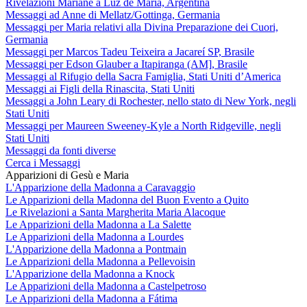
Rivelazioni Mariane a Luz de María, Argentina
Messaggi ad Anne di Mellatz/Gottinga, Germania
Messaggi per Maria relativi alla Divina Preparazione dei Cuori,
Germania
Messaggi per Marcos Tadeu Teixeira a Jacareí SP, Brasile
Messaggi per Edson Glauber a Itapiranga (AM], Brasile
Messaggi al Rifugio della Sacra Famiglia, Stati Uniti d’America
Messaggi ai Figli della Rinascita, Stati Uniti
Messaggi a John Leary di Rochester, nello stato di New York, negli
Stati Uniti
Messaggi per Maureen Sweeney-Kyle a North Ridgeville, negli
Stati Uniti
Messaggi da fonti diverse
Cerca i Messaggi
Apparizioni di Gesù e Maria
L'Apparizione della Madonna a Caravaggio
Le Apparizioni della Madonna del Buon Evento a Quito
Le Rivelazioni a Santa Margherita Maria Alacoque
Le Apparizioni della Madonna a La Salette
Le Apparizioni della Madonna a Lourdes
L'Apparizione della Madonna a Pontmain
Le Apparizioni della Madonna a Pellevoisin
L'Apparizione della Madonna a Knock
Le Apparizioni della Madonna a Castelpetroso
Le Apparizioni della Madonna a Fátima