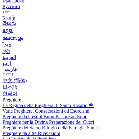
Български
Русский
বাংলা
বதமிழ்
తెలుగు
ಕನ್ನಡ
മലയാളം
ไทย
हिंदी
العربية
اردو
فارسی
עִברִית
中文 (简体)
日本語
한국어
Preghiere
La Regina della Preghiera: Il Santo Rosario
🌹
Varie Preghiere, Consacrazioni ed Esorcismi
Preghiere da Gesù il Buon Pastore ad Enoc
Preghiere per la Divina Preparazione dei Cuori
Preghiere del Sacro Rifugio della Famiglia Santa
Preghiere da altre Rivelazioni
La Crociata della Preghiera