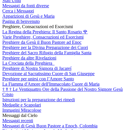
Stati Uniti
Messaggi da fonti diverse
Cerca i Messaggi
Apparizioni di Gesù e Maria
Pagina di benvenuto
Preghiere, Consacrazioni ed Esorcismi
La Regina della Preghiera: Il Santo Rosario
🌹
Varie Preghiere, Consacrazioni ed Esorcismi
Preghiere da Gesù il Buon Pastore ad Enoc
Preghiere per la Divina Preparazione dei Cuori
Preghiere del Sacro Rifugio della Famiglia Santa
Preghiere da altre Rivelazioni
La Crociata della Preghiera
Preghiere di Nostra Signora di Jacareí
Devozione al Sacratissimo Cuore di San Giuseppe
Preghiere per unirsi con l’Amore Santo
La Fiamma d'Amore dell'Immacolato Cuore di Maria
†
†
†
Le Ventiquattro Ore della Passione del Nostro Signore Gesù
Cristo
Istruzioni per la preparazione dei rimedi
Medaglie e Scapolari
Immagini Miracolose
Messaggi dal Cielo
Messaggi recenti
Messaggi di Gesù Buon Pastore a Enoch, Colombia