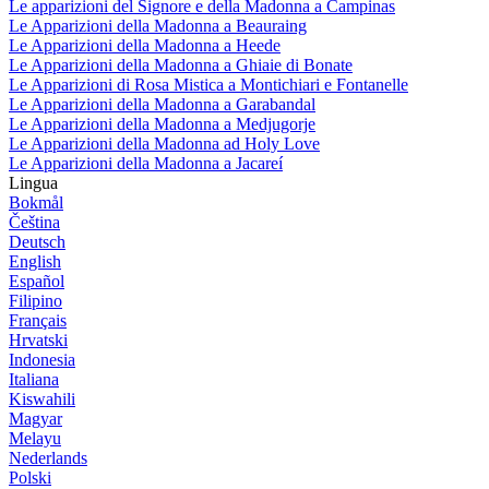
Le apparizioni del Signore e della Madonna a Campinas
Le Apparizioni della Madonna a Beauraing
Le Apparizioni della Madonna a Heede
Le Apparizioni della Madonna a Ghiaie di Bonate
Le Apparizioni di Rosa Mistica a Montichiari e Fontanelle
Le Apparizioni della Madonna a Garabandal
Le Apparizioni della Madonna a Medjugorje
Le Apparizioni della Madonna ad Holy Love
Le Apparizioni della Madonna a Jacareí
Lingua
Bokmål
Čeština
Deutsch
English
Español
Filipino
Français
Hrvatski
Indonesia
Italiana
Kiswahili
Magyar
Melayu
Nederlands
Polski