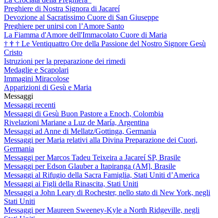
Preghiere di Nostra Signora di Jacareí
Devozione al Sacratissimo Cuore di San Giuseppe
Preghiere per unirsi con l’Amore Santo
La Fiamma d'Amore dell'Immacolato Cuore di Maria
†
†
†
Le Ventiquattro Ore della Passione del Nostro Signore Gesù
Cristo
Istruzioni per la preparazione dei rimedi
Medaglie e Scapolari
Immagini Miracolose
Apparizioni di Gesù e Maria
Messaggi
Messaggi recenti
Messaggi di Gesù Buon Pastore a Enoch, Colombia
Rivelazioni Mariane a Luz de María, Argentina
Messaggi ad Anne di Mellatz/Gottinga, Germania
Messaggi per Maria relativi alla Divina Preparazione dei Cuori,
Germania
Messaggi per Marcos Tadeu Teixeira a Jacareí SP, Brasile
Messaggi per Edson Glauber a Itapiranga (AM], Brasile
Messaggi al Rifugio della Sacra Famiglia, Stati Uniti d’America
Messaggi ai Figli della Rinascita, Stati Uniti
Messaggi a John Leary di Rochester, nello stato di New York, negli
Stati Uniti
Messaggi per Maureen Sweeney-Kyle a North Ridgeville, negli