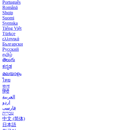
Português
Română
Shqip
Suomi
Svenska
Tiếng Việt
Türkçe
ελληνικά
Български
Русский
தமிழ்
తెలుగు
ಕನ್ನಡ
മലയാളം
ไทย
বাংলা
हिंदी
العربية
اردو
فارسی
עִברִית
中文 (简体)
日本語