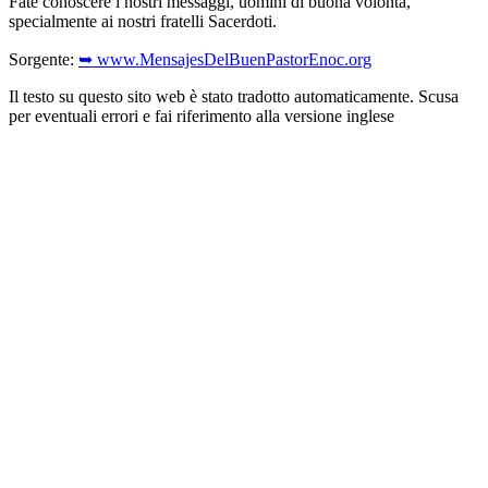
Fate conoscere i nostri messaggi, uomini di buona volontà,
specialmente ai nostri fratelli Sacerdoti.
Sorgente:
➥ www.MensajesDelBuenPastorEnoc.org
Il testo su questo sito web è stato tradotto automaticamente. Scusa
per eventuali errori e fai riferimento alla versione inglese