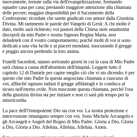
nuovamente, tornate sulla via dell'evangelizzazione, formando
squadre casa per casa; prestando maggiore attenzione alla chiamata
delle pecore; maggior disponibilità per il Sacramento della
Confessione; ricordate che sarete giudicati con amore dalla Giustizia
Divina. Mi rammento le parole del Vangelo di Gesù: A chi molto è
dato, molto sarà richiesto; voi pastori della Chiesa siete amatissimi
discepoli da mio Padre e nostra Signora Regina Maria, non
deludeteli con il vostro comportamento; poiché molti di voi si sono
dedicati a una vita facile e ai piaceri mondani, trascurando il gregge
e peggio ancora perdendo la loro anima.
Fratelli Sacerdoti, stanno arrivando giorni in cui la casa di Mio Padre
sarà chiusa a causa dell'abominio dell'iniquità. Leggete tutto il
capitolo 12 di Daniele per capire meglio ciò che vi sto dicendo; è per
questo che mio Padre fa questa angosciata chiamata a ciascuno di
voi, affinché ognuno raduni il gregge affidatogli e lo conduca al
sicuro nell'eterno ovile. Non trascurate questa chiamata, perché l'ora
della giustizia divina sta per iniziare e non ci sarà più tempo per la
misericordia.
La pace dell'Omnipotente Dio sia con voi. La nostra protezione e
intercessione rimangano sempre con voi. Sono Michele Arcangelo e
gli Arcangeli e Angeli del Regno di Mio Padre. Gloria a Dio, Gloria
a Dio, Gloria a Dio. Alleluia, Alleluia, Alleluia. Amen.