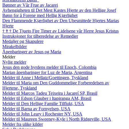
Bønner av Vår Frue av Jacarei
Avhengigheten til Det Mest Kastes Hjerte av den Hellige Josef
Bønn for å Forene med Hellig Kjærlighet
Den Flammende Kjærlighet av Den Ubesmittede Hjertes Marias
Hjerte
†
†
†
De Tjueto Fire Timer av Lidelsene vår Herre Jesus Kristus
Instruksjoner for tilberedelse av Remedier
Medaljer og Skapulere
Mirakelbilder
Åpenbaringer av Jesus og Maria
Melder
Nylig melder
Jesus den gode hyrdens melder til Enoch, Colombia
Marian åpenbaringer for Luz de Maria, Argentina
Melder til Anne i Mellatz/Goettingen, Tyskland
Melder til Maria om Den Guddommelige Forberedelsen av
Hjertene, Tyskland
Melder til Marcos Tadeu Teixeira i Jacareí SP, Brasil
Melder til Edson Glauber i Itapiranga AM, Brasil
Melder til Den Hellige Familie Tilflukt, USA
Melder til Barna av Fornyelsen, USA
Melder til John Leary i Rochester NY, USA
Melder til Maureen Sweeney-Kyle i North Ridgeville, USA
Melder fra ulike kilder