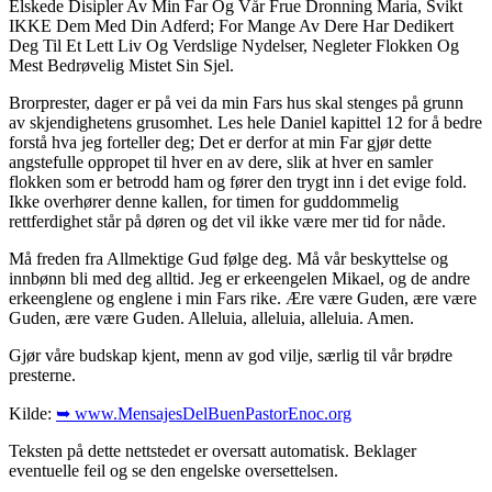
Elskede Disipler Av Min Far Og Vår Frue Dronning Maria, Svikt
IKKE Dem Med Din Adferd; For Mange Av Dere Har Dedikert
Deg Til Et Lett Liv Og Verdslige Nydelser, Negleter Flokken Og
Mest Bedrøvelig Mistet Sin Sjel.
Brorprester, dager er på vei da min Fars hus skal stenges på grunn
av skjendighetens grusomhet. Les hele Daniel kapittel 12 for å bedre
forstå hva jeg forteller deg; Det er derfor at min Far gjør dette
angstefulle oppropet til hver en av dere, slik at hver en samler
flokken som er betrodd ham og fører den trygt inn i det evige fold.
Ikke overhører denne kallen, for timen for guddommelig
rettferdighet står på døren og det vil ikke være mer tid for nåde.
Må freden fra Allmektige Gud følge deg. Må vår beskyttelse og
innbønn bli med deg alltid. Jeg er erkeengelen Mikael, og de andre
erkeenglene og englene i min Fars rike. Ære være Guden, ære være
Guden, ære være Guden. Alleluia, alleluia, alleluia. Amen.
Gjør våre budskap kjent, menn av god vilje, særlig til vår brødre
presterne.
Kilde:
➥ www.MensajesDelBuenPastorEnoc.org
Teksten på dette nettstedet er oversatt automatisk. Beklager
eventuelle feil og se den engelske oversettelsen.