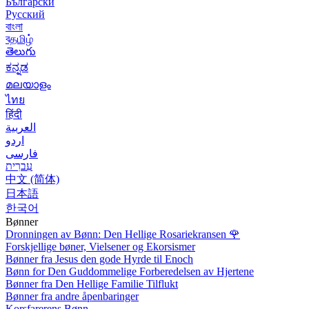
Български
Русский
বাংলা
বதமிழ்
తెలుగు
ಕನ್ನಡ
മലയാളം
ไทย
हिंदी
العربية
اردو
فارسی
עִברִית
中文 (简体)
日本語
한국어
Bønner
Dronningen av Bønn: Den Hellige Rosariekransen
🌹
Forskjellige bøner, Vielsener og Ekorsismer
Bønner fra Jesus den gode Hyrde til Enoch
Bønn for Den Guddommelige Forberedelsen av Hjertene
Bønner fra Den Hellige Familie Tilflukt
Bønner fra andre åpenbaringer
Korsfarerens Bønn