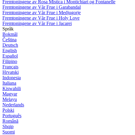
Fremtoningene av Rosa Mistica i Montichiari og Fontanelle
Fremtoningene av Vår Frue i Garabandal
Fremtoningene av Vår Frue i Medjugorje
Fremtoningene av Vår Frue i Holy Love
Fremtoningene av Vår Frue i Jacarei
Språk
Bokmål
Čeština
Deutsch
English
Español
Filipino
Français
Hrvatski
Indonesia
Italiana
Kiswahili
Magyar
Melayu
Nederlands
Polski
Português
Română
Shqip
Suomi