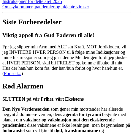
Instruksjoner for dette året 2025
Om sykdommer, pandemier og ukjente viruser
Siste Forberedelser
Viktig appell fra Gud Faderen til alle!
Før jeg slipper min Arm med ALT sin Kraft, MOT Jordkloden, vil
jeg INVITERE HVER PERSON til å følge mine Indikasjoner og
mine Instruksjoner som jeg gir i denne Meldeingen fordi jeg ønsker
at HVER PERSON, skal bli FRELST og komme tilbake til mitt
Hus der han/hun kom fra, der han/hun forlot og hvor han/hun er.
(
Fortsett...
)
Rød Alarmen
SLUTTEN på vår Frihet, vårt Eksistens
Den Nye Verdensorden
som tjener min motstander har allerede
begynt å dominere verden, dens
agenda for tyranni
begynte med
planen om
vaksiner og vaksinasjon mot den eksisterende
pandemien
; disse vaksinene er ikke løsningen, men begynnelsen på
holocaustet
som vil føre til
død
,
transhumanisme
og