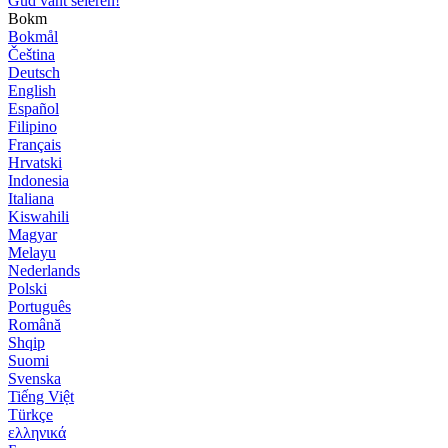
Gud vant seieren!
Bokm
Bokmål
Čeština
Deutsch
English
Español
Filipino
Français
Hrvatski
Indonesia
Italiana
Kiswahili
Magyar
Melayu
Nederlands
Polski
Português
Română
Shqip
Suomi
Svenska
Tiếng Việt
Türkçe
ελληνικά