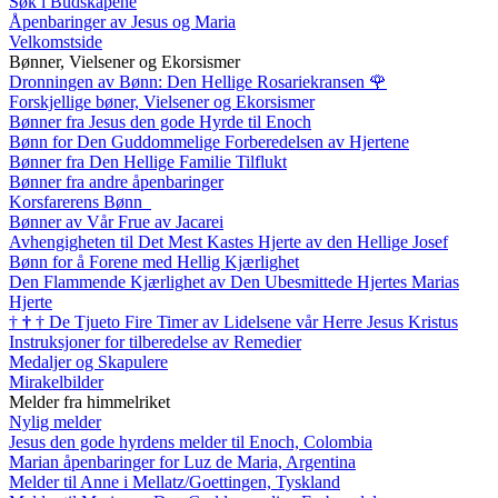
Søk i Budskapene
Åpenbaringer av Jesus og Maria
Velkomstside
Bønner, Vielsener og Ekorsismer
Dronningen av Bønn: Den Hellige Rosariekransen
🌹
Forskjellige bøner, Vielsener og Ekorsismer
Bønner fra Jesus den gode Hyrde til Enoch
Bønn for Den Guddommelige Forberedelsen av Hjertene
Bønner fra Den Hellige Familie Tilflukt
Bønner fra andre åpenbaringer
Korsfarerens Bønn
Bønner av Vår Frue av Jacarei
Avhengigheten til Det Mest Kastes Hjerte av den Hellige Josef
Bønn for å Forene med Hellig Kjærlighet
Den Flammende Kjærlighet av Den Ubesmittede Hjertes Marias
Hjerte
†
†
†
De Tjueto Fire Timer av Lidelsene vår Herre Jesus Kristus
Instruksjoner for tilberedelse av Remedier
Medaljer og Skapulere
Mirakelbilder
Melder fra himmelriket
Nylig melder
Jesus den gode hyrdens melder til Enoch, Colombia
Marian åpenbaringer for Luz de Maria, Argentina
Melder til Anne i Mellatz/Goettingen, Tyskland