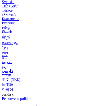
Svenska
Tiếng Việt
Türkçe
ελληνικά
Български
Русский
தமிழ்
తెలుగు
ಕನ್ನಡ
മലയാളം
ไทย
বাংলা
हिंदी
العربية
اردو
فارسی
עִברִית
中文 (简体)
日本語
한국어
Juridisk
Personvernspolitikk