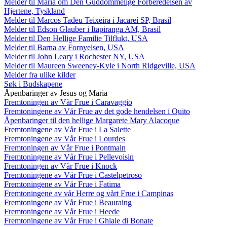
Melder til Maria om Den Guddommelige Forberedelsen av
Hjertene, Tyskland
Melder til Marcos Tadeu Teixeira i Jacareí SP, Brasil
Melder til Edson Glauber i Itapiranga AM, Brasil
Melder til Den Hellige Familie Tilflukt, USA
Melder til Barna av Fornyelsen, USA
Melder til John Leary i Rochester NY, USA
Melder til Maureen Sweeney-Kyle i North Ridgeville, USA
Melder fra ulike kilder
Søk i Budskapene
Åpenbaringer av Jesus og Maria
Fremtoningen av Vår Frue i Caravaggio
Fremtoningene av Vår Frue av det gode hendelsen i Quito
Åpenbaringer til den hellige Margarete Mary Alacoque
Fremtoningene av Vår Frue i La Salette
Fremtoningene av Vår Frue i Lourdes
Fremtoningen av Vår Frue i Pontmain
Fremtoningene av Vår Frue i Pellevoisin
Fremtoningen av Vår Frue i Knock
Fremtoningene av Vår Frue i Castelpetroso
Fremtoningene av Vår Frue i Fatima
Fremtoningene av vår Herre og vårt Frue i Campinas
Fremtoningene av Vår Frue i Beauraing
Fremtoningene av Vår Frue i Heede
Fremtoningene av Vår Frue i Ghiaie di Bonate