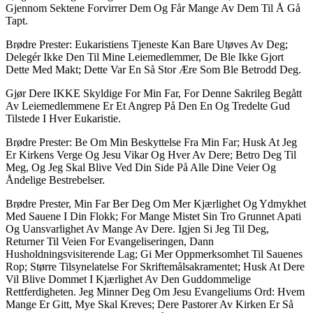
Gjennom Sektene Forvirrer Dem Og Får Mange Av Dem Til Å Gå
Tapt.
Brødre Prester: Eukaristiens Tjeneste Kan Bare Utøves Av Deg;
Delegér Ikke Den Til Mine Leiemedlemmer, De Ble Ikke Gjort
Dette Med Makt; Dette Var En Så Stor Ære Som Ble Betrodd Deg.
Gjør Dere IKKE Skyldige For Min Far, For Denne Sakrileg Begått
Av Leiemedlemmene Er Et Angrep På Den En Og Tredelte Gud
Tilstede I Hver Eukaristie.
Brødre Prester: Be Om Min Beskyttelse Fra Min Far; Husk At Jeg
Er Kirkens Verge Og Jesu Vikar Og Hver Av Dere; Betro Deg Til
Meg, Og Jeg Skal Blive Ved Din Side På Alle Dine Veier Og
Åndelige Bestrebelser.
Brødre Prester, Min Far Ber Deg Om Mer Kjærlighet Og Ydmykhet
Med Sauene I Din Flokk; For Mange Mistet Sin Tro Grunnet Apati
Og Uansvarlighet Av Mange Av Dere. Igjen Si Jeg Til Deg,
Returner Til Veien For Evangeliseringen, Dann
Husholdningsvisiterende Lag; Gi Mer Oppmerksomhet Til Sauenes
Rop; Større Tilsynelatelse For Skriftemålsakramentet; Husk At Dere
Vil Blive Dommet I Kjærlighet Av Den Guddommelige
Rettferdigheten. Jeg Minner Deg Om Jesu Evangeliums Ord: Hvem
Mange Er Gitt, Mye Skal Kreves; Dere Pastorer Av Kirken Er Så