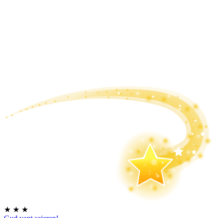
★
★
★