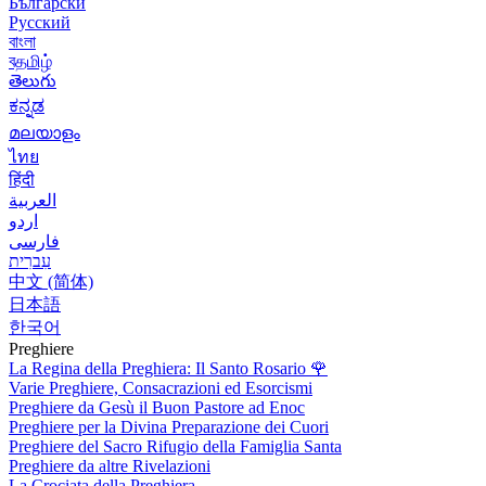
Български
Русский
বাংলা
বதமிழ்
తెలుగు
ಕನ್ನಡ
മലയാളം
ไทย
हिंदी
العربية
اردو
فارسی
עִברִית
中文 (简体)
日本語
한국어
Preghiere
La Regina della Preghiera: Il Santo Rosario
🌹
Varie Preghiere, Consacrazioni ed Esorcismi
Preghiere da Gesù il Buon Pastore ad Enoc
Preghiere per la Divina Preparazione dei Cuori
Preghiere del Sacro Rifugio della Famiglia Santa
Preghiere da altre Rivelazioni
La Crociata della Preghiera