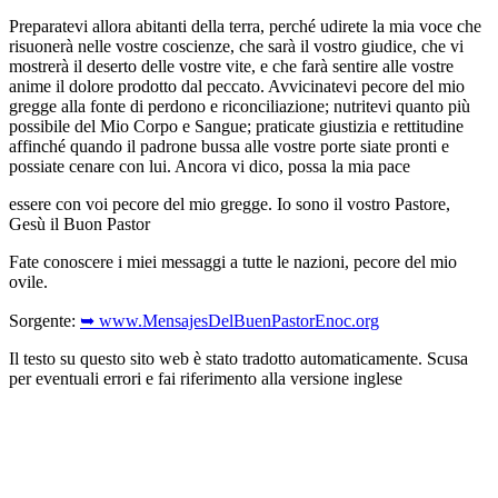
Preparatevi allora abitanti della terra, perché udirete la mia voce che
risuonerà nelle vostre coscienze, che sarà il vostro giudice, che vi
mostrerà il deserto delle vostre vite, e che farà sentire alle vostre
anime il dolore prodotto dal peccato. Avvicinatevi pecore del mio
gregge alla fonte di perdono e riconciliazione; nutritevi quanto più
possibile del Mio Corpo e Sangue; praticate giustizia e rettitudine
affinché quando il padrone bussa alle vostre porte siate pronti e
possiate cenare con lui. Ancora vi dico, possa la mia pace
essere con voi pecore del mio gregge. Io sono il vostro Pastore,
Gesù il Buon Pastor
Fate conoscere i miei messaggi a tutte le nazioni, pecore del mio
ovile.
Sorgente:
➥ www.MensajesDelBuenPastorEnoc.org
Il testo su questo sito web è stato tradotto automaticamente. Scusa
per eventuali errori e fai riferimento alla versione inglese