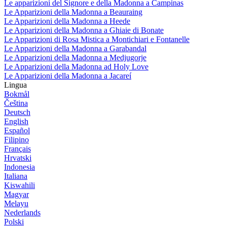
Le apparizioni del Signore e della Madonna a Campinas
Le Apparizioni della Madonna a Beauraing
Le Apparizioni della Madonna a Heede
Le Apparizioni della Madonna a Ghiaie di Bonate
Le Apparizioni di Rosa Mistica a Montichiari e Fontanelle
Le Apparizioni della Madonna a Garabandal
Le Apparizioni della Madonna a Medjugorje
Le Apparizioni della Madonna ad Holy Love
Le Apparizioni della Madonna a Jacareí
Lingua
Bokmål
Čeština
Deutsch
English
Español
Filipino
Français
Hrvatski
Indonesia
Italiana
Kiswahili
Magyar
Melayu
Nederlands
Polski