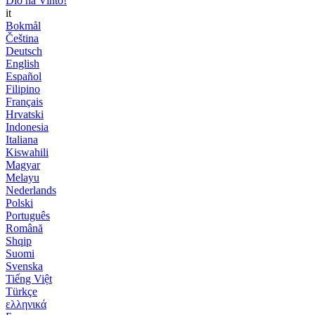
Dio ha Vinto!
it
Bokmål
Čeština
Deutsch
English
Español
Filipino
Français
Hrvatski
Indonesia
Italiana
Kiswahili
Magyar
Melayu
Nederlands
Polski
Português
Română
Shqip
Suomi
Svenska
Tiếng Việt
Türkçe
ελληνικά