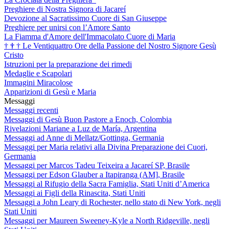
Preghiere di Nostra Signora di Jacareí
Devozione al Sacratissimo Cuore di San Giuseppe
Preghiere per unirsi con l’Amore Santo
La Fiamma d'Amore dell'Immacolato Cuore di Maria
†
†
†
Le Ventiquattro Ore della Passione del Nostro Signore Gesù
Cristo
Istruzioni per la preparazione dei rimedi
Medaglie e Scapolari
Immagini Miracolose
Apparizioni di Gesù e Maria
Messaggi
Messaggi recenti
Messaggi di Gesù Buon Pastore a Enoch, Colombia
Rivelazioni Mariane a Luz de María, Argentina
Messaggi ad Anne di Mellatz/Gottinga, Germania
Messaggi per Maria relativi alla Divina Preparazione dei Cuori,
Germania
Messaggi per Marcos Tadeu Teixeira a Jacareí SP, Brasile
Messaggi per Edson Glauber a Itapiranga (AM], Brasile
Messaggi al Rifugio della Sacra Famiglia, Stati Uniti d’America
Messaggi ai Figli della Rinascita, Stati Uniti
Messaggi a John Leary di Rochester, nello stato di New York, negli
Stati Uniti
Messaggi per Maureen Sweeney-Kyle a North Ridgeville, negli