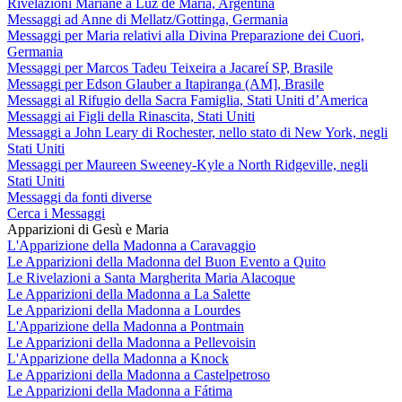
Rivelazioni Mariane a Luz de María, Argentina
Messaggi ad Anne di Mellatz/Gottinga, Germania
Messaggi per Maria relativi alla Divina Preparazione dei Cuori,
Germania
Messaggi per Marcos Tadeu Teixeira a Jacareí SP, Brasile
Messaggi per Edson Glauber a Itapiranga (AM], Brasile
Messaggi al Rifugio della Sacra Famiglia, Stati Uniti d’America
Messaggi ai Figli della Rinascita, Stati Uniti
Messaggi a John Leary di Rochester, nello stato di New York, negli
Stati Uniti
Messaggi per Maureen Sweeney-Kyle a North Ridgeville, negli
Stati Uniti
Messaggi da fonti diverse
Cerca i Messaggi
Apparizioni di Gesù e Maria
L'Apparizione della Madonna a Caravaggio
Le Apparizioni della Madonna del Buon Evento a Quito
Le Rivelazioni a Santa Margherita Maria Alacoque
Le Apparizioni della Madonna a La Salette
Le Apparizioni della Madonna a Lourdes
L'Apparizione della Madonna a Pontmain
Le Apparizioni della Madonna a Pellevoisin
L'Apparizione della Madonna a Knock
Le Apparizioni della Madonna a Castelpetroso
Le Apparizioni della Madonna a Fátima