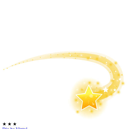
★
★
★