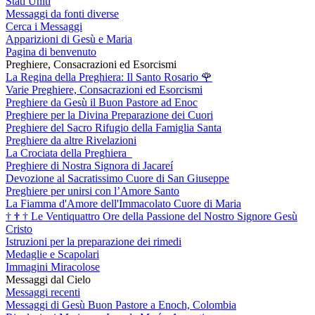
Stati Uniti
Messaggi da fonti diverse
Cerca i Messaggi
Apparizioni di Gesù e Maria
Pagina di benvenuto
Preghiere, Consacrazioni ed Esorcismi
La Regina della Preghiera: Il Santo Rosario
🌹
Varie Preghiere, Consacrazioni ed Esorcismi
Preghiere da Gesù il Buon Pastore ad Enoc
Preghiere per la Divina Preparazione dei Cuori
Preghiere del Sacro Rifugio della Famiglia Santa
Preghiere da altre Rivelazioni
La Crociata della Preghiera
Preghiere di Nostra Signora di Jacareí
Devozione al Sacratissimo Cuore di San Giuseppe
Preghiere per unirsi con l’Amore Santo
La Fiamma d'Amore dell'Immacolato Cuore di Maria
†
†
†
Le Ventiquattro Ore della Passione del Nostro Signore Gesù
Cristo
Istruzioni per la preparazione dei rimedi
Medaglie e Scapolari
Immagini Miracolose
Messaggi dal Cielo
Messaggi recenti
Messaggi di Gesù Buon Pastore a Enoch, Colombia