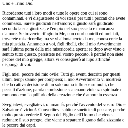
Uno e Trino Dio.
Ricorderete tutti i loro modi e tutte le opere con cui si sono
contaminati, e vi disgusterete di voi stessi per tutti i peccati che avete
commesso. Sarete giudicati nell'amore; il giusto sarà giudicato
secondo la sua giustizia, e l'empio nel suo peccato e mancanza
d'amore. Se troverete rifugio in Me, con cuori contriti ed umiliati,
troverete misericordia; ma se vi allontanerete da me, conoscerete la
mia giustizia. Annuncio a voi, figli ribelli, che il mio Avvertimento
sarà l'ultima porta della mia misericordia aperta; se dopo aver visto e
sentito tutto questo, persistete nel vostro peccato, è perché non siete
pecore del mio gregge, allora vi consegnerò al lupo affinché
disponga di voi.
Figli miei, pecore del mio ovile: Tutti gli eventi descritti per questi
ultimi tempi stanno per compiersi; il mio Avvertimento vi mostrerà
che la cattiva decisione di un solo uomo influisce su molti; che i
peccati d'azione, parola e omissione scatenano violenza spirituale e
rompono con l'equilibrio della creazione che è amore in essenza.
Svegliatevi, svegliatevi, o umanità, perché l'avvento del vostro Dio e
Salvatore è vicino!. Convertitevi subito e smettete di peccare, perché
molto presto vedrete il Segno del Figlio dell'Uomo che viene a
radunare il suo gregge, che viene a separare il grano dalla zizzania e
le pecore dai capri.