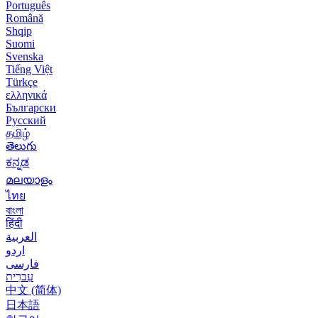
Português
Română
Shqip
Suomi
Svenska
Tiếng Việt
Türkçe
ελληνικά
Български
Русский
தமிழ்
తెలుగు
ಕನ್ನಡ
മലയാളം
ไทย
বাংলা
हिंदी
العربية
اردو
فارسی
עִברִית
中文 (简体)
日本語