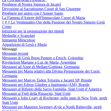
Preghiere di Nostra Signora di Jacareí
Devozione al Sacratissimo Cuore di San Giuseppe
Preghiere per unirsi con l’Amore Santo
La Fiamma d'Amore dell'Immacolato Cuore di Maria
†
†
†
Le Ventiquattro Ore della Passione del Nostro Signore Gesù
Cristo
Istruzioni per la preparazione dei rimedi
Medaglie e Scapolari
Immagini Miracolose
Apparizioni di Gesù e Maria
Messaggi
Messaggi recenti
Messaggi di Gesù Buon Pastore a Enoch, Colombia
Rivelazioni Mariane a Luz de María, Argentina
Messaggi ad Anne di Mellatz/Gottinga, Germania
Messaggi per Maria relativi alla Divina Preparazione dei Cuori,
Germania
Messaggi per Marcos Tadeu Teixeira a Jacareí SP, Brasile
Messaggi per Edson Glauber a Itapiranga (AM], Brasile
Messaggi al Rifugio della Sacra Famiglia, Stati Uniti d’America
Messaggi ai Figli della Rinascita, Stati Uniti
Messaggi a John Leary di Rochester, nello stato di New York, negli
Stati Uniti
Messaggi per Maureen Sweeney-Kyle a North Ridgeville, negli