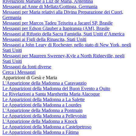
Rivelazioni Mariane a Luz de María, Argentina
Messaggi ad Anne di Mellatz/Gottinga, Germania
Messaggi per Maria relativi alla Divina Preparazione dei Cuori,
Germania
Messaggi per Marcos Tadeu Teixeira a Jacareí SP, Brasile
Messaggi per Edson Glauber a Itapiranga (AM], Brasile
Messaggi al Rifugio della Sacra Famiglia, Stati Uniti d’America
Messaggi ai Figli della Rinascita, Stati Uniti
Messaggi a John Leary di Rochester, nello stato di New York, negli
Stati Uniti
Messaggi per Maureen Sweeney-Kyle a North Ridgeville, negli
Stati Uniti
Messaggi da fonti diverse
Cerca i Messaggi
Apparizioni di Gesù e Maria
L'Apparizione della Madonna a Caravaggio
Le Apparizioni della Madonna del Buon Evento a Quito
Le Rivelazioni a Santa Margherita Maria Alacoque
Le Apparizioni della Madonna a La Salette
Le Apparizioni della Madonna a Lourdes
L'Apparizione della Madonna a Pontmain
Le Apparizioni della Madonna a Pellevoisin
L'Apparizione della Madonna a Knock
Le Apparizioni della Madonna a Castelpetroso
Le Apparizioni della Madonna a Fátima