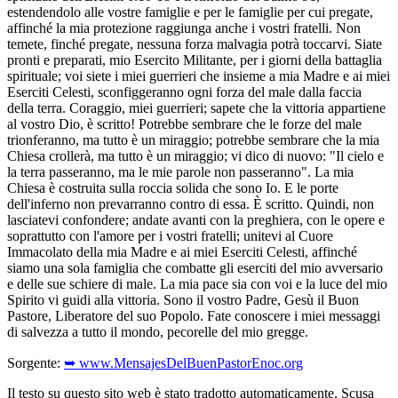
estendendolo alle vostre famiglie e per le famiglie per cui pregate,
affinché la mia protezione raggiunga anche i vostri fratelli. Non
temete, finché pregate, nessuna forza malvagia potrà toccarvi. Siate
pronti e preparati, mio Esercito Militante, per i giorni della battaglia
spirituale; voi siete i miei guerrieri che insieme a mia Madre e ai miei
Eserciti Celesti, sconfiggeranno ogni forza del male dalla faccia
della terra. Coraggio, miei guerrieri; sapete che la vittoria appartiene
al vostro Dio, è scritto! Potrebbe sembrare che le forze del male
trionferanno, ma tutto è un miraggio; potrebbe sembrare che la mia
Chiesa crollerà, ma tutto è un miraggio; vi dico di nuovo: "Il cielo e
la terra passeranno, ma le mie parole non passeranno". La mia
Chiesa è costruita sulla roccia solida che sono Io. E le porte
dell'inferno non prevarranno contro di essa. È scritto. Quindi, non
lasciatevi confondere; andate avanti con la preghiera, con le opere e
soprattutto con l'amore per i vostri fratelli; unitevi al Cuore
Immacolato della mia Madre e ai miei Eserciti Celesti, affinché
siamo una sola famiglia che combatte gli eserciti del mio avversario
e delle sue schiere di male. La mia pace sia con voi e la luce del mio
Spirito vi guidi alla vittoria. Sono il vostro Padre, Gesù il Buon
Pastore, Liberatore del suo Popolo. Fate conoscere i miei messaggi
di salvezza a tutto il mondo, pecorelle del mio gregge.
Sorgente:
➥ www.MensajesDelBuenPastorEnoc.org
Il testo su questo sito web è stato tradotto automaticamente. Scusa