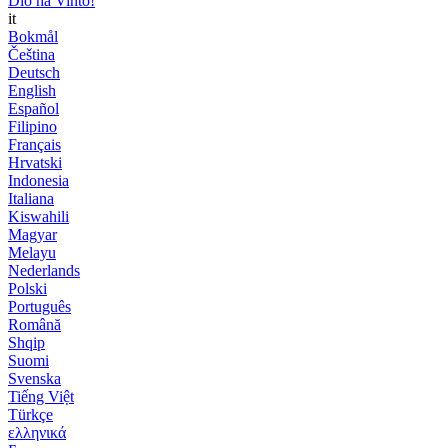
Dio ha Vinto!
it
Bokmål
Čeština
Deutsch
English
Español
Filipino
Français
Hrvatski
Indonesia
Italiana
Kiswahili
Magyar
Melayu
Nederlands
Polski
Português
Română
Shqip
Suomi
Svenska
Tiếng Việt
Türkçe
ελληνικά