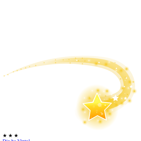
★
★
★