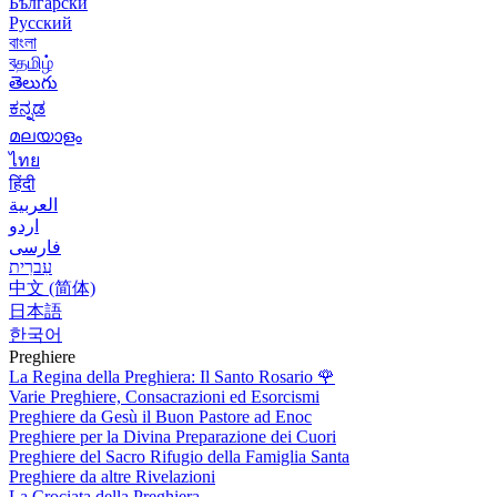
Български
Русский
বাংলা
বதமிழ்
తెలుగు
ಕನ್ನಡ
മലയാളം
ไทย
हिंदी
العربية
اردو
فارسی
עִברִית
中文 (简体)
日本語
한국어
Preghiere
La Regina della Preghiera: Il Santo Rosario
🌹
Varie Preghiere, Consacrazioni ed Esorcismi
Preghiere da Gesù il Buon Pastore ad Enoc
Preghiere per la Divina Preparazione dei Cuori
Preghiere del Sacro Rifugio della Famiglia Santa
Preghiere da altre Rivelazioni
La Crociata della Preghiera