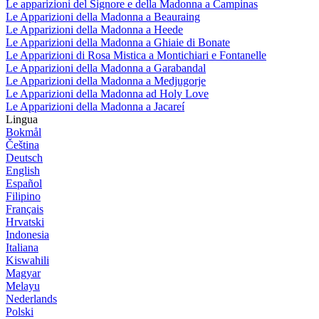
Le apparizioni del Signore e della Madonna a Campinas
Le Apparizioni della Madonna a Beauraing
Le Apparizioni della Madonna a Heede
Le Apparizioni della Madonna a Ghiaie di Bonate
Le Apparizioni di Rosa Mistica a Montichiari e Fontanelle
Le Apparizioni della Madonna a Garabandal
Le Apparizioni della Madonna a Medjugorje
Le Apparizioni della Madonna ad Holy Love
Le Apparizioni della Madonna a Jacareí
Lingua
Bokmål
Čeština
Deutsch
English
Español
Filipino
Français
Hrvatski
Indonesia
Italiana
Kiswahili
Magyar
Melayu
Nederlands
Polski