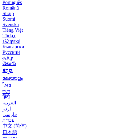
Português
Română
Shqip
Suomi
Svenska
Tiếng Việt
Türkçe
ελληνικά
Български
Русский
தமிழ்
తెలుగు
ಕನ್ನಡ
മലയാളം
ไทย
বাংলা
हिंदी
العربية
اردو
فارسی
עִברִית
中文 (简体)
日本語