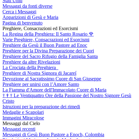
Stati Uniti
Messaggi da fonti diverse
Cerca i Messaggi
Apparizioni di Gesù e Maria
Pagina di benvenuto
Preghiere, Consacrazioni ed Esorcismi
La Regina della Preghiera: Il Santo Rosario
🌹
Varie Preghiere, Consacrazioni ed Esorcismi
Preghiere da Gesù il Buon Pastore ad Enoc
Preghiere per la Divina Preparazione dei Cuori
Preghiere del Sacro Rifugio della Famiglia Santa
Preghiere da altre Rivelazioni
La Crociata della Preghiera
Preghiere di Nostra Signora di Jacareí
Devozione al Sacratissimo Cuore di San Giuseppe
Preghiere per unirsi con l’Amore Santo
La Fiamma d'Amore dell'Immacolato Cuore di Maria
†
†
†
Le Ventiquattro Ore della Passione del Nostro Signore Gesù
Cristo
Istruzioni per la preparazione dei rimedi
Medaglie e Scapolari
Immagini Miracolose
Messaggi dal Cielo
Messaggi recenti
Messaggi di Gesù Buon Pastore a Enoch, Colombia