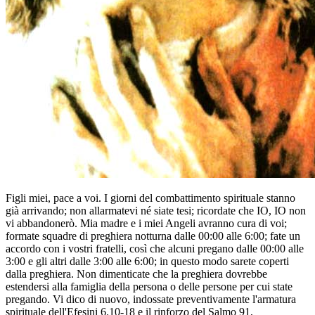
Figli miei, pace a voi. I giorni del combattimento spirituale stanno
già arrivando; non allarmatevi né siate tesi; ricordate che IO, IO non
vi abbandonerò. Mia madre e i miei Angeli avranno cura di voi;
formate squadre di preghiera notturna dalle 00:00 alle 6:00; fate un
accordo con i vostri fratelli, così che alcuni pregano dalle 00:00 alle
3:00 e gli altri dalle 3:00 alle 6:00; in questo modo sarete coperti
dalla preghiera. Non dimenticate che la preghiera dovrebbe
estendersi alla famiglia della persona o delle persone per cui state
pregando. Vi dico di nuovo, indossate preventivamente l'armatura
spirituale dell'Efesini 6.10-18 e il rinforzo del Salmo 91,