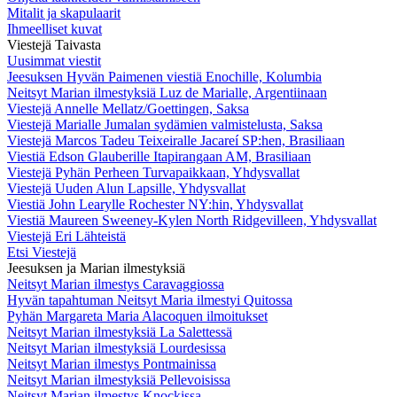
Mitalit ja skapulaarit
Ihmeelliset kuvat
Viestejä Taivasta
Uusimmat viestit
Jeesuksen Hyvän Paimenen viestiä Enochille, Kolumbia
Neitsyt Marian ilmestyksiä Luz de Marialle, Argentiinaan
Viestejä Annelle Mellatz/Goettingen, Saksa
Viestejä Marialle Jumalan sydämien valmistelusta, Saksa
Viestejä Marcos Tadeu Teixeiralle Jacareí SP:hen, Brasiliaan
Viestiä Edson Glauberille Itapirangaan AM, Brasiliaan
Viestejä Pyhän Perheen Turvapaikkaan, Yhdysvallat
Viestejä Uuden Alun Lapsille, Yhdysvallat
Viestiä John Learylle Rochester NY:hin, Yhdysvallat
Viestiä Maureen Sweeney-Kylen North Ridgevilleen, Yhdysvallat
Viestejä Eri Lähteistä
Etsi Viestejä
Jeesuksen ja Marian ilmestyksiä
Neitsyt Marian ilmestys Caravaggiossa
Hyvän tapahtuman Neitsyt Maria ilmestyi Quitossa
Pyhän Margareta Maria Alacoquen ilmoitukset
Neitsyt Marian ilmestyksiä La Salettessä
Neitsyt Marian ilmestyksiä Lourdesissa
Neitsyt Marian ilmestys Pontmainissa
Neitsyt Marian ilmestyksiä Pellevoisissa
Neitsyt Marian ilmestys Knockissa