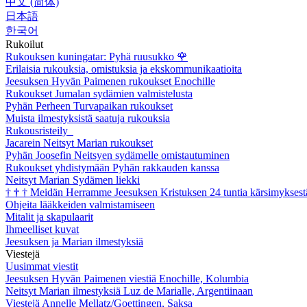
中文 (简体)
日本語
한국어
Rukoilut
Rukouksen kuningatar: Pyhä ruusukko
🌹
Erilaisia rukouksia, omistuksia ja ekskommunikaatioita
Jeesuksen Hyvän Paimenen rukoukset Enochille
Rukoukset Jumalan sydämien valmistelusta
Pyhän Perheen Turvapaikan rukoukset
Muista ilmestyksistä saatuja rukouksia
Rukousristeily
Jacarein Neitsyt Marian rukoukset
Pyhän Joosefin Neitsyen sydämelle omistautuminen
Rukoukset yhdistymään Pyhän rakkauden kanssa
Neitsyt Marian Sydämen liekki
†
†
†
Meidän Herramme Jeesuksen Kristuksen 24 tuntia kärsimyksest
Ohjeita lääkkeiden valmistamiseen
Mitalit ja skapulaarit
Ihmeelliset kuvat
Jeesuksen ja Marian ilmestyksiä
Viestejä
Uusimmat viestit
Jeesuksen Hyvän Paimenen viestiä Enochille, Kolumbia
Neitsyt Marian ilmestyksiä Luz de Marialle, Argentiinaan
Viestejä Annelle Mellatz/Goettingen, Saksa