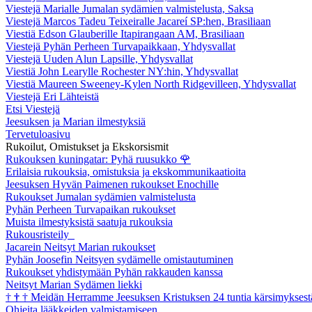
Viestejä Marialle Jumalan sydämien valmistelusta, Saksa
Viestejä Marcos Tadeu Teixeiralle Jacareí SP:hen, Brasiliaan
Viestiä Edson Glauberille Itapirangaan AM, Brasiliaan
Viestejä Pyhän Perheen Turvapaikkaan, Yhdysvallat
Viestejä Uuden Alun Lapsille, Yhdysvallat
Viestiä John Learylle Rochester NY:hin, Yhdysvallat
Viestiä Maureen Sweeney-Kylen North Ridgevilleen, Yhdysvallat
Viestejä Eri Lähteistä
Etsi Viestejä
Jeesuksen ja Marian ilmestyksiä
Tervetuloasivu
Rukoilut, Omistukset ja Ekskorsismit
Rukouksen kuningatar: Pyhä ruusukko
🌹
Erilaisia rukouksia, omistuksia ja ekskommunikaatioita
Jeesuksen Hyvän Paimenen rukoukset Enochille
Rukoukset Jumalan sydämien valmistelusta
Pyhän Perheen Turvapaikan rukoukset
Muista ilmestyksistä saatuja rukouksia
Rukousristeily
Jacarein Neitsyt Marian rukoukset
Pyhän Joosefin Neitsyen sydämelle omistautuminen
Rukoukset yhdistymään Pyhän rakkauden kanssa
Neitsyt Marian Sydämen liekki
†
†
†
Meidän Herramme Jeesuksen Kristuksen 24 tuntia kärsimyksest
Ohjeita lääkkeiden valmistamiseen