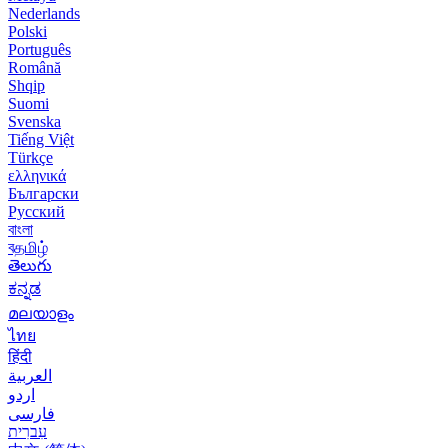
Nederlands
Polski
Português
Română
Shqip
Suomi
Svenska
Tiếng Việt
Türkçe
ελληνικά
Български
Русский
বাংলা
বதமிழ்
తెలుగు
ಕನ್ನಡ
മലയാളം
ไทย
हिंदी
العربية
اردو
فارسی
עִברִית