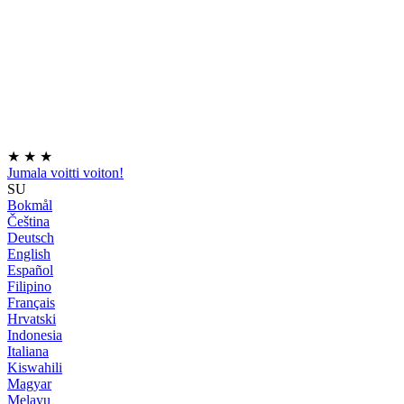
★
★
★
Jumala voitti voiton!
SU
Bokmål
Čeština
Deutsch
English
Español
Filipino
Français
Hrvatski
Indonesia
Italiana
Kiswahili
Magyar
Melayu