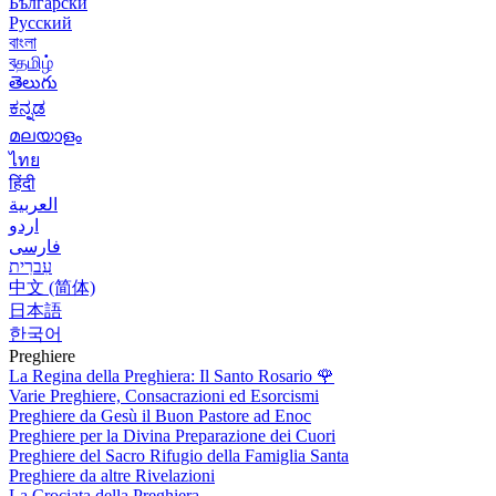
Български
Русский
বাংলা
বதமிழ்
తెలుగు
ಕನ್ನಡ
മലയാളം
ไทย
हिंदी
العربية
اردو
فارسی
עִברִית
中文 (简体)
日本語
한국어
Preghiere
La Regina della Preghiera: Il Santo Rosario
🌹
Varie Preghiere, Consacrazioni ed Esorcismi
Preghiere da Gesù il Buon Pastore ad Enoc
Preghiere per la Divina Preparazione dei Cuori
Preghiere del Sacro Rifugio della Famiglia Santa
Preghiere da altre Rivelazioni
La Crociata della Preghiera