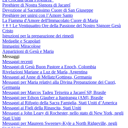
Preghiere di Nostra Signora di Jacareí
Devozione al Sacratissimo Cuore di San Giuseppe
Preghiere per unirsi con l’Amore Santo
La Fiamma d'Amore dell'Immacolato Cuore di Maria
†
†
†
Le Ventiquattro Ore della Passione del Nostro Signore Gesù
Cristo
Istruzioni per la preparazione dei rimedi
Medaglie e Scapolari
Immagini Miracolose
Apparizioni di Gesù e Maria
Messaggi
Messaggi recenti
Messaggi di Gesù Buon Pastore a Enoch, Colombia
Rivelazioni Mariane a Luz de María, Argentina
Messaggi ad Anne di Mellatz/Gottinga, Germania
Messaggi per Maria relativi alla Divina Preparazione dei Cuori,
Germania
Messaggi per Marcos Tadeu Teixeira a Jacareí SP, Brasile
Messaggi per Edson Glauber a Itapiranga (AM], Brasile
Messaggi al Rifugio della Sacra Famiglia, Stati Uniti d’America
Messaggi ai Figli della Rinascita, Stati Uniti
Messaggi a John Leary di Rochester, nello stato di New York, negli
Stati Uniti
Messaggi per Maureen Sweeney-Kyle a North Ridgeville, negli