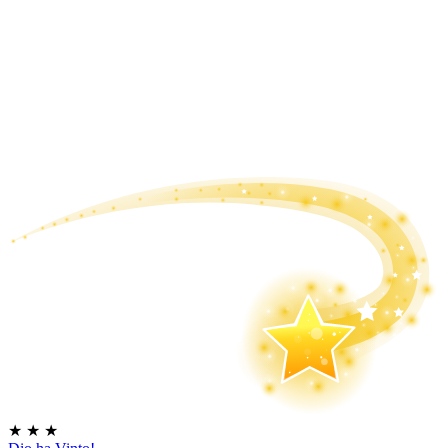
★
★
★