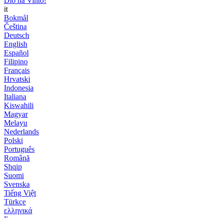
Dio ha Vinto!
it
Bokmål
Čeština
Deutsch
English
Español
Filipino
Français
Hrvatski
Indonesia
Italiana
Kiswahili
Magyar
Melayu
Nederlands
Polski
Português
Română
Shqip
Suomi
Svenska
Tiếng Việt
Türkçe
ελληνικά