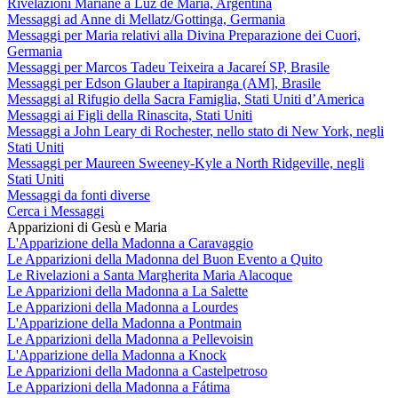
Rivelazioni Mariane a Luz de María, Argentina
Messaggi ad Anne di Mellatz/Gottinga, Germania
Messaggi per Maria relativi alla Divina Preparazione dei Cuori,
Germania
Messaggi per Marcos Tadeu Teixeira a Jacareí SP, Brasile
Messaggi per Edson Glauber a Itapiranga (AM], Brasile
Messaggi al Rifugio della Sacra Famiglia, Stati Uniti d’America
Messaggi ai Figli della Rinascita, Stati Uniti
Messaggi a John Leary di Rochester, nello stato di New York, negli
Stati Uniti
Messaggi per Maureen Sweeney-Kyle a North Ridgeville, negli
Stati Uniti
Messaggi da fonti diverse
Cerca i Messaggi
Apparizioni di Gesù e Maria
L'Apparizione della Madonna a Caravaggio
Le Apparizioni della Madonna del Buon Evento a Quito
Le Rivelazioni a Santa Margherita Maria Alacoque
Le Apparizioni della Madonna a La Salette
Le Apparizioni della Madonna a Lourdes
L'Apparizione della Madonna a Pontmain
Le Apparizioni della Madonna a Pellevoisin
L'Apparizione della Madonna a Knock
Le Apparizioni della Madonna a Castelpetroso
Le Apparizioni della Madonna a Fátima