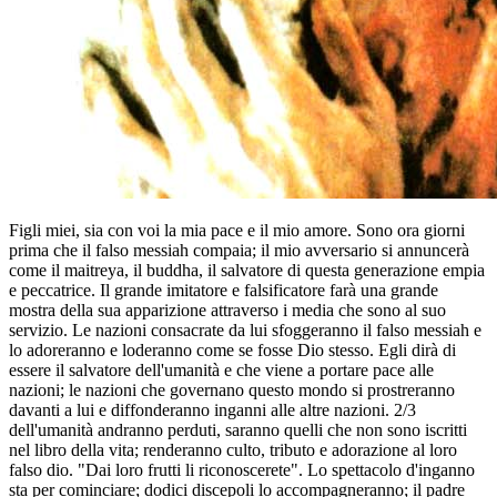
Figli miei, sia con voi la mia pace e il mio amore. Sono ora giorni
prima che il falso messiah compaia; il mio avversario si annuncerà
come il maitreya, il buddha, il salvatore di questa generazione empia
e peccatrice. Il grande imitatore e falsificatore farà una grande
mostra della sua apparizione attraverso i media che sono al suo
servizio. Le nazioni consacrate da lui sfoggeranno il falso messiah e
lo adoreranno e loderanno come se fosse Dio stesso. Egli dirà di
essere il salvatore dell'umanità e che viene a portare pace alle
nazioni; le nazioni che governano questo mondo si prostreranno
davanti a lui e diffonderanno inganni alle altre nazioni. 2/3
dell'umanità andranno perduti, saranno quelli che non sono iscritti
nel libro della vita; renderanno culto, tributo e adorazione al loro
falso dio. "Dai loro frutti li riconoscerete". Lo spettacolo d'inganno
sta per cominciare; dodici discepoli lo accompagneranno; il padre