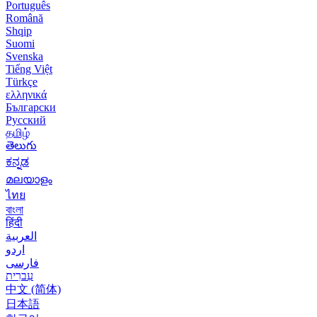
Português
Română
Shqip
Suomi
Svenska
Tiếng Việt
Türkçe
ελληνικά
Български
Русский
தமிழ்
తెలుగు
ಕನ್ನಡ
മലയാളം
ไทย
বাংলা
हिंदी
العربية
اردو
فارسی
עִברִית
中文 (简体)
日本語