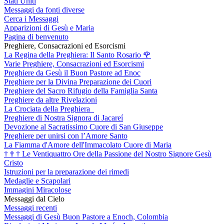
Stati Uniti
Messaggi da fonti diverse
Cerca i Messaggi
Apparizioni di Gesù e Maria
Pagina di benvenuto
Preghiere, Consacrazioni ed Esorcismi
La Regina della Preghiera: Il Santo Rosario
🌹
Varie Preghiere, Consacrazioni ed Esorcismi
Preghiere da Gesù il Buon Pastore ad Enoc
Preghiere per la Divina Preparazione dei Cuori
Preghiere del Sacro Rifugio della Famiglia Santa
Preghiere da altre Rivelazioni
La Crociata della Preghiera
Preghiere di Nostra Signora di Jacareí
Devozione al Sacratissimo Cuore di San Giuseppe
Preghiere per unirsi con l’Amore Santo
La Fiamma d'Amore dell'Immacolato Cuore di Maria
†
†
†
Le Ventiquattro Ore della Passione del Nostro Signore Gesù
Cristo
Istruzioni per la preparazione dei rimedi
Medaglie e Scapolari
Immagini Miracolose
Messaggi dal Cielo
Messaggi recenti
Messaggi di Gesù Buon Pastore a Enoch, Colombia