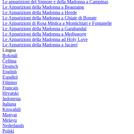
Le apparizioni del Signore e della Madonna a Campinas
Le Apparizioni della Madonna a Beauraing
Le Apparizioni della Madonna a Heede
Le Apparizioni della Madonna a Ghiaie di Bonate
Le Apparizioni di Rosa Mistica a Montichiari e Fontanelle
Le Apparizioni della Madonna a Garabandal
Le Apparizioni della Madonna a Medjugorje
Le Apparizioni della Madonna ad Holy Love
Le Apparizioni della Madonna a Jacareí
Lingua
Bokmål
Čeština
Deutsch
English
Español
Filipino
Français
Hrvatski
Indonesia
Italiana
Kiswahili
Magyar
Melayu
Nederlands
Polski