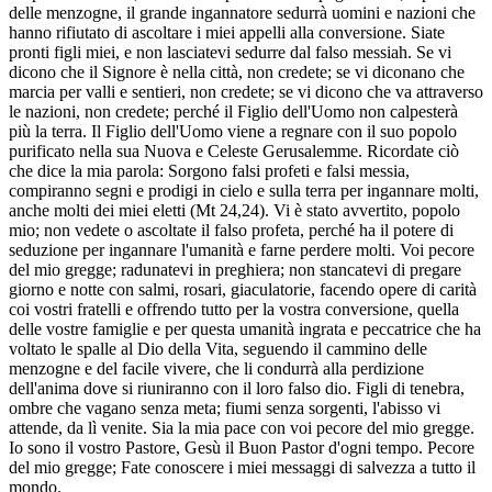
delle menzogne, il grande ingannatore sedurrà uomini e nazioni che
hanno rifiutato di ascoltare i miei appelli alla conversione. Siate
pronti figli miei, e non lasciatevi sedurre dal falso messiah. Se vi
dicono che il Signore è nella città, non credete; se vi diconano che
marcia per valli e sentieri, non credete; se vi dicono che va attraverso
le nazioni, non credete; perché il Figlio dell'Uomo non calpesterà
più la terra. Il Figlio dell'Uomo viene a regnare con il suo popolo
purificato nella sua Nuova e Celeste Gerusalemme. Ricordate ciò
che dice la mia parola: Sorgono falsi profeti e falsi messia,
compiranno segni e prodigi in cielo e sulla terra per ingannare molti,
anche molti dei miei eletti (Mt 24,24). Vi è stato avvertito, popolo
mio; non vedete o ascoltate il falso profeta, perché ha il potere di
seduzione per ingannare l'umanità e farne perdere molti. Voi pecore
del mio gregge; radunatevi in preghiera; non stancatevi di pregare
giorno e notte con salmi, rosari, giaculatorie, facendo opere di carità
coi vostri fratelli e offrendo tutto per la vostra conversione, quella
delle vostre famiglie e per questa umanità ingrata e peccatrice che ha
voltato le spalle al Dio della Vita, seguendo il cammino delle
menzogne e del facile vivere, che li condurrà alla perdizione
dell'anima dove si riuniranno con il loro falso dio. Figli di tenebra,
ombre che vagano senza meta; fiumi senza sorgenti, l'abisso vi
attende, da lì venite. Sia la mia pace con voi pecore del mio gregge.
Io sono il vostro Pastore, Gesù il Buon Pastor d'ogni tempo. Pecore
del mio gregge; Fate conoscere i miei messaggi di salvezza a tutto il
mondo.