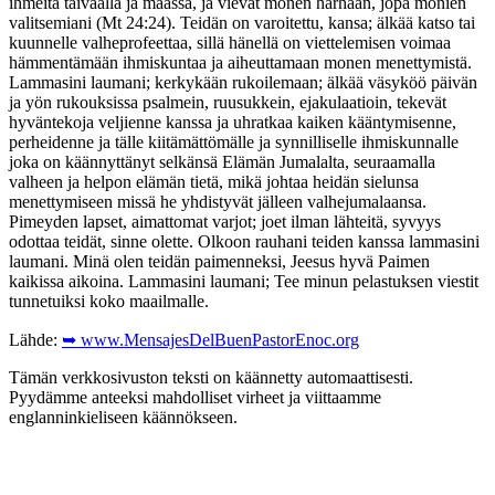
ihmeitä taivaalla ja maassa, ja vievät monen harhaan, jopa monien
valitsemiani (Mt 24:24). Teidän on varoitettu, kansa; älkää katso tai
kuunnelle valheprofeettaa, sillä hänellä on viettelemisen voimaa
hämmentämään ihmiskuntaa ja aiheuttamaan monen menettymistä.
Lammasini laumani; kerkykään rukoilemaan; älkää väsyköö päivän
ja yön rukouksissa psalmein, ruusukkein, ejakulaatioin, tekevät
hyväntekoja veljienne kanssa ja uhratkaa kaiken kääntymisenne,
perheidenne ja tälle kiitämättömälle ja synnilliselle ihmiskunnalle
joka on käännyttänyt selkänsä Elämän Jumalalta, seuraamalla
valheen ja helpon elämän tietä, mikä johtaa heidän sielunsa
menettymiseen missä he yhdistyvät jälleen valhejumalaansa.
Pimeyden lapset, aimattomat varjot; joet ilman lähteitä, syvyys
odottaa teidät, sinne olette. Olkoon rauhani teiden kanssa lammasini
laumani. Minä olen teidän paimenneksi, Jeesus hyvä Paimen
kaikissa aikoina. Lammasini laumani; Tee minun pelastuksen viestit
tunnetuiksi koko maailmalle.
Lähde:
➥ www.MensajesDelBuenPastorEnoc.org
Tämän verkkosivuston teksti on käännetty automaattisesti.
Pyydämme anteeksi mahdolliset virheet ja viittaamme
englanninkieliseen käännökseen.