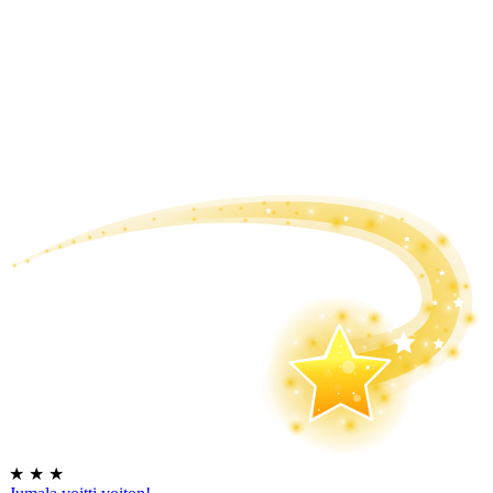
★
★
★