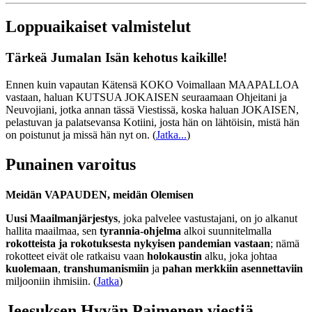
Loppuaikaiset valmistelut
Tärkeä Jumalan Isän kehotus kaikille!
Ennen kuin vapautan Kätensä KOKO Voimallaan MAAPALLOA
vastaan, haluan KUTSUA JOKAISEN seuraamaan Ohjeitani ja
Neuvojiani, jotka annan tässä Viestissä, koska haluan JOKAISEN,
pelastuvan ja palatsevansa Kotiini, josta hän on lähtöisin, mistä hän
on poistunut ja missä hän nyt on.
(
Jatka...
)
Punainen varoitus
Meidän VAPAUDEN, meidän Olemisen
Uusi Maailmanjärjestys
, joka palvelee vastustajani, on jo alkanut
hallita maailmaa, sen
tyrannia-ohjelma
alkoi suunnitelmalla
rokotteista ja rokotuksesta nykyisen pandemian vastaan
; nämä
rokotteet eivät ole ratkaisu vaan
holokaustin
alku, joka johtaa
kuolemaan
,
transhumanismiin
ja
pahan merkkiin asennettaviin
miljooniin ihmisiin. (
Jatka
)
Jeesuksen Hyvän Paimenen viestiä