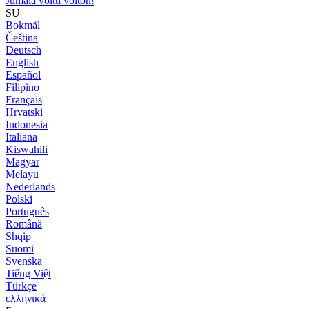
Jumala voitti voiton!
SU
Bokmål
Čeština
Deutsch
English
Español
Filipino
Français
Hrvatski
Indonesia
Italiana
Kiswahili
Magyar
Melayu
Nederlands
Polski
Português
Română
Shqip
Suomi
Svenska
Tiếng Việt
Türkçe
ελληνικά