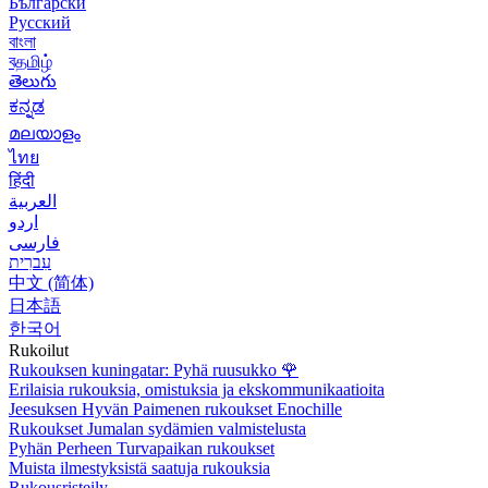
Български
Русский
বাংলা
বதமிழ்
తెలుగు
ಕನ್ನಡ
മലയാളം
ไทย
हिंदी
العربية
اردو
فارسی
עִברִית
中文 (简体)
日本語
한국어
Rukoilut
Rukouksen kuningatar: Pyhä ruusukko
🌹
Erilaisia rukouksia, omistuksia ja ekskommunikaatioita
Jeesuksen Hyvän Paimenen rukoukset Enochille
Rukoukset Jumalan sydämien valmistelusta
Pyhän Perheen Turvapaikan rukoukset
Muista ilmestyksistä saatuja rukouksia
Rukousristeily