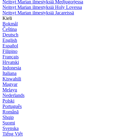
Neitsyt Marian ilmestyksiä Medjugorjessa
Neitsyt Marian ilmestyksiä Holy Lovessa
Neitsyt Marian ilmestyksiä Jacareissä
Kieli
Bokmål
Čeština
Deutsch
English
Español
Filipino
Français
Hrvatski
Indonesia
Italiana
Kiswahili
Magyar
Melayu
Nederlands
Polski
Português
Română
Shqip
Suomi
Svenska
Tiếng Việt