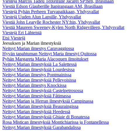
Viestejä Marcos Tadeu Teixeiralle Jacareí SP:hen, Brasiliaan
Viestiä Edson Glauberille Itapirangaan AM, Brasiliaan
Viestejä Pyhän Perheen Turvapaikkaan, Yhdysvallat
Viestejä Uuden Alun Lapsille, Yhdysvallat
Viestiä John Learylle Rochester NY:hin, Yhdysvallat
Viestiä Maureen Sweeney-Kylen North Ridgevilleen, Yhdysvallat
Viestejä Eri Lähteistä
Etsi Viestejä
Jeesuksen ja Marian ilmestyksiä
Neitsyt Marian ilmestys Caravaggiossa
Hyvän tapahtuman Neitsyt Maria ilmestyi Quitossa
Pyhän Margareta Maria Alacoquen ilmoitukset
Neitsyt Marian ilmestyksiä La Salettessä
Neitsyt Marian ilmestyksiä Lourdesissa
Neitsyt Marian ilmestys Pontmainissa
Neitsyt Marian ilmestyksiä Pellevoisissa
Neitsyt Marian ilmestys Knockissa
Neitsyt Marian ilmestyksiä Castelpetrosossa
Neitsyt Marian ilmestyksiä Fátimassa
Neitsyt Marian ja Herran ilmestyksiä Campinassa
Neitsyt Marian ilmestyksiä Beauraingissa
Neitsyt Marian ilmestyksiä Heedessä
Neitsyt Marian ilmestyksiä Ghiaie di Bonatessa
Rosa Mistican ilmestyksiä Montichiarissa ja Fontanellessa
Neitsyt Marian ilmestyksiä Garabandalissa