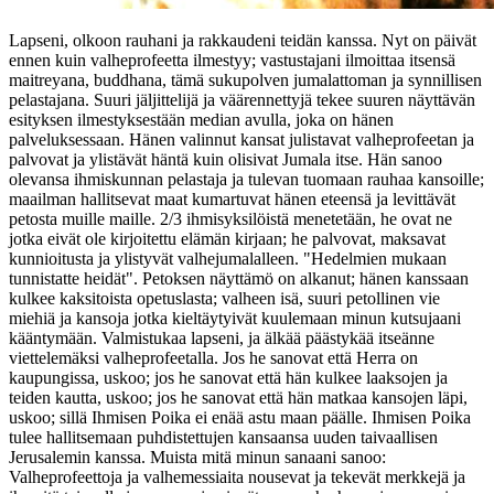
Lapseni, olkoon rauhani ja rakkaudeni teidän kanssa. Nyt on päivät
ennen kuin valheprofeetta ilmestyy; vastustajani ilmoittaa itsensä
maitreyana, buddhana, tämä sukupolven jumalattoman ja synnillisen
pelastajana. Suuri jäljittelijä ja väärennettyjä tekee suuren näyttävän
esityksen ilmestyksestään median avulla, joka on hänen
palveluksessaan. Hänen valinnut kansat julistavat valheprofeetan ja
palvovat ja ylistävät häntä kuin olisivat Jumala itse. Hän sanoo
olevansa ihmiskunnan pelastaja ja tulevan tuomaan rauhaa kansoille;
maailman hallitsevat maat kumartuvat hänen eteensä ja levittävät
petosta muille maille. 2/3 ihmisyksilöistä menetetään, he ovat ne
jotka eivät ole kirjoitettu elämän kirjaan; he palvovat, maksavat
kunnioitusta ja ylistyvät valhejumalalleen. "Hedelmien mukaan
tunnistatte heidät". Petoksen näyttämö on alkanut; hänen kanssaan
kulkee kaksitoista opetuslasta; valheen isä, suuri petollinen vie
miehiä ja kansoja jotka kieltäytyivät kuulemaan minun kutsujaani
kääntymään. Valmistukaa lapseni, ja älkää päästykää itseänne
viettelemäksi valheprofeetalla. Jos he sanovat että Herra on
kaupungissa, uskoo; jos he sanovat että hän kulkee laaksojen ja
teiden kautta, uskoo; jos he sanovat että hän matkaa kansojen läpi,
uskoo; sillä Ihmisen Poika ei enää astu maan päälle. Ihmisen Poika
tulee hallitsemaan puhdistettujen kansaansa uuden taivaallisen
Jerusalemin kanssa. Muista mitä minun sanaani sanoo:
Valheprofeettoja ja valhemessiaita nousevat ja tekevät merkkejä ja