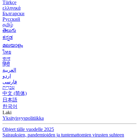
Türkçe
ελληνικά
Български
Русский
தமிழ்
తెలుగు
ಕನ್ನಡ
മലയാളം
ไทย
বাংলা
हिंदी
العربية
اردو
فارسی
עִברִית
中文 (简体)
日本語
한국어
Laki
Yksityisyyspolitiikka
Ohjeet tälle vuodelle 2025
Sairauksien, pandemioiden ja tuntemattomien virusten suhteen