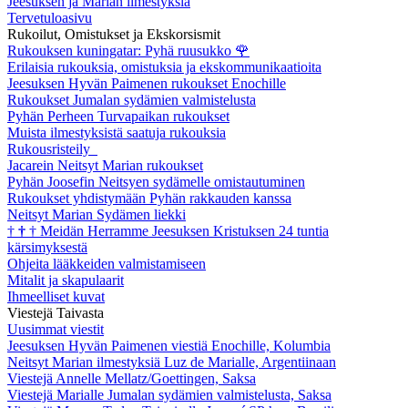
Jeesuksen ja Marian ilmestyksiä
Tervetuloasivu
Rukoilut, Omistukset ja Ekskorsismit
Rukouksen kuningatar: Pyhä ruusukko
🌹
Erilaisia rukouksia, omistuksia ja ekskommunikaatioita
Jeesuksen Hyvän Paimenen rukoukset Enochille
Rukoukset Jumalan sydämien valmistelusta
Pyhän Perheen Turvapaikan rukoukset
Muista ilmestyksistä saatuja rukouksia
Rukousristeily
Jacarein Neitsyt Marian rukoukset
Pyhän Joosefin Neitsyen sydämelle omistautuminen
Rukoukset yhdistymään Pyhän rakkauden kanssa
Neitsyt Marian Sydämen liekki
†
†
†
Meidän Herramme Jeesuksen Kristuksen 24 tuntia
kärsimyksestä
Ohjeita lääkkeiden valmistamiseen
Mitalit ja skapulaarit
Ihmeelliset kuvat
Viestejä Taivasta
Uusimmat viestit
Jeesuksen Hyvän Paimenen viestiä Enochille, Kolumbia
Neitsyt Marian ilmestyksiä Luz de Marialle, Argentiinaan
Viestejä Annelle Mellatz/Goettingen, Saksa
Viestejä Marialle Jumalan sydämien valmistelusta, Saksa