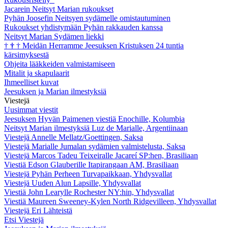
Jacarein Neitsyt Marian rukoukset
Pyhän Joosefin Neitsyen sydämelle omistautuminen
Rukoukset yhdistymään Pyhän rakkauden kanssa
Neitsyt Marian Sydämen liekki
†
†
†
Meidän Herramme Jeesuksen Kristuksen 24 tuntia
kärsimyksestä
Ohjeita lääkkeiden valmistamiseen
Mitalit ja skapulaarit
Ihmeelliset kuvat
Jeesuksen ja Marian ilmestyksiä
Viestejä
Uusimmat viestit
Jeesuksen Hyvän Paimenen viestiä Enochille, Kolumbia
Neitsyt Marian ilmestyksiä Luz de Marialle, Argentiinaan
Viestejä Annelle Mellatz/Goettingen, Saksa
Viestejä Marialle Jumalan sydämien valmistelusta, Saksa
Viestejä Marcos Tadeu Teixeiralle Jacareí SP:hen, Brasiliaan
Viestiä Edson Glauberille Itapirangaan AM, Brasiliaan
Viestejä Pyhän Perheen Turvapaikkaan, Yhdysvallat
Viestejä Uuden Alun Lapsille, Yhdysvallat
Viestiä John Learylle Rochester NY:hin, Yhdysvallat
Viestiä Maureen Sweeney-Kylen North Ridgevilleen, Yhdysvallat
Viestejä Eri Lähteistä
Etsi Viestejä