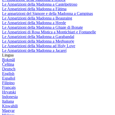
Le Apparizioni della Madonna a Castelpetroso
Le Apparizioni della Madonna a Fátima
Le apparizioni del Signore e della Madonna a Campinas
Le Apparizioni della Madonna a Beauraing
Le Apparizioni della Madonna a Heede
Le Apparizioni della Madonna a Ghiaie di Bonate
Le Apparizioni di Rosa Mistica a Montichiari e Fontanelle
Le Apparizioni della Madonna a Garabandal
Le Apparizioni della Madonna a Medjugorje
Le Apparizioni della Madonna ad Holy Love
Le Apparizioni della Madonna a Jacareí
Lingua
Bokmål
Čeština
Deutsch
English
Español
Filipino
Français
Hrvatski
Indonesia
Italiana
Kiswahili
Magyar