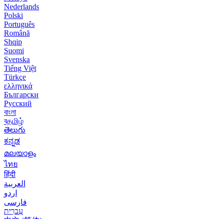
Nederlands
Polski
Português
Română
Shqip
Suomi
Svenska
Tiếng Việt
Türkçe
ελληνικά
Български
Русский
বাংলা
বதமிழ்
తెలుగు
ಕನ್ನಡ
മലയാളം
ไทย
हिंदी
العربية
اردو
فارسی
עִברִית