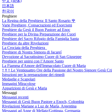
中文 (简体)
日本語
한국어
Preghiere
La Regina della Preghiera: Il Santo Rosario
🌹
Varie Preghiere, Consacrazioni ed Esorcismi
Preghiere da Gesù il Buon Pastore ad Enoc
Preghiere per la Divina Preparazione dei Cuori
Preghiere del Sacro Rifugio della Famiglia Santa
Preghiere da altre Rivelazioni
La Crociata della Preghiera
Preghiere di Nostra Signora di Jacareí
Devozione al Sacratissimo Cuore di San Giuseppe
Preghiere per unirsi con l’Amore Santo
La Fiamma d'Amore dell'Immacolato Cuore di Maria
†
†
†
Le Ventiquattro Ore della Passione del Nostro Signore Gesù Cri
Istruzioni per la preparazione dei rimedi
Medaglie e Scapolari
Immagini Miracolose
Apparizioni di Gesù e Maria
Messaggi
Messaggi recenti
Messaggi di Gesù Buon Pastore a Enoch, Colombia
Rivelazioni Mariane a Luz de María, Argentina
Messaggi ad Anne di Mellatz/Gottinga, Germania