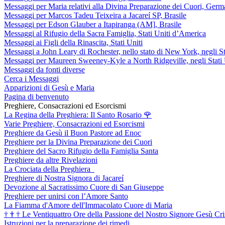
Messaggi per Maria relativi alla Divina Preparazione dei Cuori, Germ
Messaggi per Marcos Tadeu Teixeira a Jacareí SP, Brasile
Messaggi per Edson Glauber a Itapiranga (AM], Brasile
Messaggi al Rifugio della Sacra Famiglia, Stati Uniti d’America
Messaggi ai Figli della Rinascita, Stati Uniti
Messaggi a John Leary di Rochester, nello stato di New York, negli St
Messaggi per Maureen Sweeney-Kyle a North Ridgeville, negli Stati 
Messaggi da fonti diverse
Cerca i Messaggi
Apparizioni di Gesù e Maria
Pagina di benvenuto
Preghiere, Consacrazioni ed Esorcismi
La Regina della Preghiera: Il Santo Rosario
🌹
Varie Preghiere, Consacrazioni ed Esorcismi
Preghiere da Gesù il Buon Pastore ad Enoc
Preghiere per la Divina Preparazione dei Cuori
Preghiere del Sacro Rifugio della Famiglia Santa
Preghiere da altre Rivelazioni
La Crociata della Preghiera
Preghiere di Nostra Signora di Jacareí
Devozione al Sacratissimo Cuore di San Giuseppe
Preghiere per unirsi con l’Amore Santo
La Fiamma d'Amore dell'Immacolato Cuore di Maria
†
†
†
Le Ventiquattro Ore della Passione del Nostro Signore Gesù Cri
Istruzioni per la preparazione dei rimedi