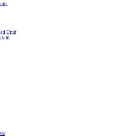
ania
ati Uniti
Uniti
sto