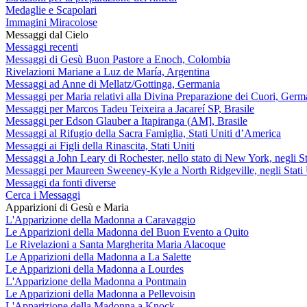
Medaglie e Scapolari
Immagini Miracolose
Messaggi dal Cielo
Messaggi recenti
Messaggi di Gesù Buon Pastore a Enoch, Colombia
Rivelazioni Mariane a Luz de María, Argentina
Messaggi ad Anne di Mellatz/Gottinga, Germania
Messaggi per Maria relativi alla Divina Preparazione dei Cuori, Germ
Messaggi per Marcos Tadeu Teixeira a Jacareí SP, Brasile
Messaggi per Edson Glauber a Itapiranga (AM], Brasile
Messaggi al Rifugio della Sacra Famiglia, Stati Uniti d’America
Messaggi ai Figli della Rinascita, Stati Uniti
Messaggi a John Leary di Rochester, nello stato di New York, negli St
Messaggi per Maureen Sweeney-Kyle a North Ridgeville, negli Stati 
Messaggi da fonti diverse
Cerca i Messaggi
Apparizioni di Gesù e Maria
L'Apparizione della Madonna a Caravaggio
Le Apparizioni della Madonna del Buon Evento a Quito
Le Rivelazioni a Santa Margherita Maria Alacoque
Le Apparizioni della Madonna a La Salette
Le Apparizioni della Madonna a Lourdes
L'Apparizione della Madonna a Pontmain
Le Apparizioni della Madonna a Pellevoisin
L'Apparizione della Madonna a Knock