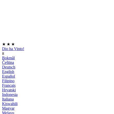
★
★
★
Dio ha Vinto!
it
Bokmål
Čeština
Deutsch
English
Español
Filipino
Français
Hrvatski
Indonesia
Italiana
Kiswahili
Magyar
Melayu