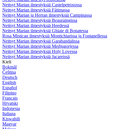
Neitsyt Marian ilmestyksiä Castelpetrosossa
Neitsyt Marian ilmestyksiä Fátimassa
Neitsyt Marian ja Herran ilmestyksiä Campinassa
Neitsyt Marian ilmestyksiä Beauraingissa
Neitsyt Marian ilmestyksiä Heedessä
Neitsyt Marian ilmestyksiä Ghiaie di Bonatessa
Rosa Mistican ilmestyksiä Montichiarissa ja Fontanellessa
Neitsyt Marian ilmestyksiä Garabandalissa
Neitsyt Marian ilmestyksiä Medjugorjessa
Neitsyt Marian ilmestyksiä Holy Lovessa
Neitsyt Marian ilmestyksiä Jacareissä
Kieli
Bokmål
Čeština
Deutsch
English
Español
Filipino
Français
Hrvatski
Indonesia
Italiana
Kiswahili
Magyar