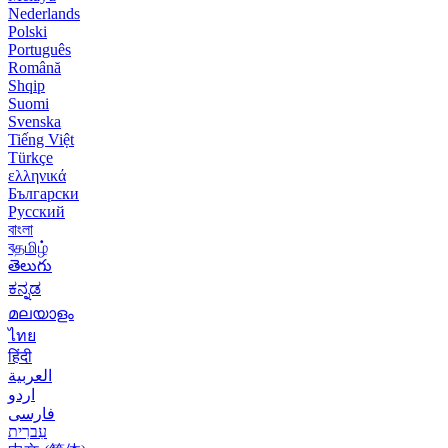
Nederlands
Polski
Português
Română
Shqip
Suomi
Svenska
Tiếng Việt
Türkçe
ελληνικά
Български
Русский
বাংলা
বதமிழ்
తెలుగు
ಕನ್ನಡ
മലയാളം
ไทย
हिंदी
العربية
اردو
فارسی
עִברִית