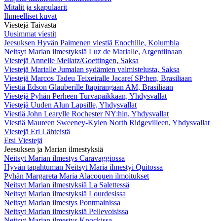
Mitalit ja skapulaarit
Ihmeelliset kuvat
Viestejä Taivasta
Uusimmat viestit
Jeesuksen Hyvän Paimenen viestiä Enochille, Kolumbia
Neitsyt Marian ilmestyksiä Luz de Marialle, Argentiinaan
Viestejä Annelle Mellatz/Goettingen, Saksa
Viestejä Marialle Jumalan sydämien valmistelusta, Saksa
Viestejä Marcos Tadeu Teixeiralle Jacareí SP:hen, Brasiliaan
Viestiä Edson Glauberille Itapirangaan AM, Brasiliaan
Viestejä Pyhän Perheen Turvapaikkaan, Yhdysvallat
Viestejä Uuden Alun Lapsille, Yhdysvallat
Viestiä John Learylle Rochester NY:hin, Yhdysvallat
Viestiä Maureen Sweeney-Kylen North Ridgevilleen, Yhdysvallat
Viestejä Eri Lähteistä
Etsi Viestejä
Jeesuksen ja Marian ilmestyksiä
Neitsyt Marian ilmestys Caravaggiossa
Hyvän tapahtuman Neitsyt Maria ilmestyi Quitossa
Pyhän Margareta Maria Alacoquen ilmoitukset
Neitsyt Marian ilmestyksiä La Salettessä
Neitsyt Marian ilmestyksiä Lourdesissa
Neitsyt Marian ilmestys Pontmainissa
Neitsyt Marian ilmestyksiä Pellevoisissa
Neitsyt Marian ilmestys Knockissa