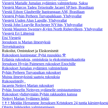
Viestejä Marialle Jumalan sydämien valmistelusta, Saksa
Viestejä Marcos Tadeu Teixeiralle Jacareí SP:hen, Brasiliaan
Viestiä Edson Glauberille Itapirangaan AM, Brasiliaan
Viestejä Pyhän Perheen Turvapaikkaan, Yhdysvallat
Viestejä Uuden Alun Lapsille, Yhdysvallat
Viestiä John Learylle Rochester NY:hin, Yhdysvallat
Viestiä Maureen Sweeney-Kylen North Ridgevilleen, Yhdysvallat
Viestejä Eri Lähteistä
Etsi Viestejä
Jeesuksen ja Marian ilmestyksiä
Tervetuloasivu
Rukoilut, Omistukset ja Ekskorsismit
Rukouksen kuningatar: Pyhä ruusukko
🌹
Erilaisia rukouksia, omistuksia ja ekskommunikaatioita
Jeesuksen Hyvän Paimenen rukoukset Enochille
Rukoukset Jumalan sydämien valmistelusta
Pyhän Perheen Turvapaikan rukoukset
Muista ilmestyksistä saatuja rukouksia
Rukousristeily
Jacarein Neitsyt Marian rukoukset
Pyhän Joosefin Neitsyen sydämelle omistautuminen
Rukoukset yhdistymään Pyhän rakkauden kanssa
Neitsyt Marian Sydämen liekki
†
†
†
Meidän Herramme Jeesuksen Kristuksen 24 tuntia kärsimyksest
Ohjeita lääkkeiden valmistamiseen