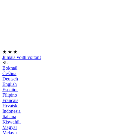
★
★
★
Jumala voitti voiton!
SU
Bokmål
Čeština
Deutsch
English
Español
Filipino
Français
Hrvatski
Indonesia
Italiana
Kiswahili
Magyar
Melayu