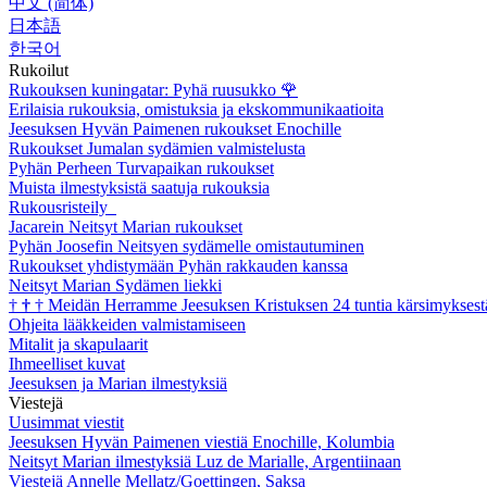
中文 (简体)
日本語
한국어
Rukoilut
Rukouksen kuningatar: Pyhä ruusukko
🌹
Erilaisia rukouksia, omistuksia ja ekskommunikaatioita
Jeesuksen Hyvän Paimenen rukoukset Enochille
Rukoukset Jumalan sydämien valmistelusta
Pyhän Perheen Turvapaikan rukoukset
Muista ilmestyksistä saatuja rukouksia
Rukousristeily
Jacarein Neitsyt Marian rukoukset
Pyhän Joosefin Neitsyen sydämelle omistautuminen
Rukoukset yhdistymään Pyhän rakkauden kanssa
Neitsyt Marian Sydämen liekki
†
†
†
Meidän Herramme Jeesuksen Kristuksen 24 tuntia kärsimyksest
Ohjeita lääkkeiden valmistamiseen
Mitalit ja skapulaarit
Ihmeelliset kuvat
Jeesuksen ja Marian ilmestyksiä
Viestejä
Uusimmat viestit
Jeesuksen Hyvän Paimenen viestiä Enochille, Kolumbia
Neitsyt Marian ilmestyksiä Luz de Marialle, Argentiinaan
Viestejä Annelle Mellatz/Goettingen, Saksa