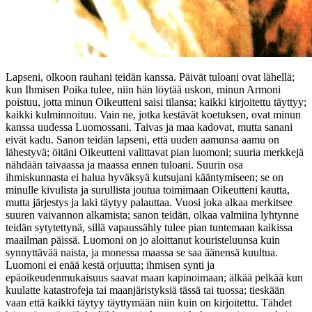
Lapseni, olkoon rauhani teidän kanssa. Päivät tuloani ovat lähellä;
kun Ihmisen Poika tulee, niin hän löytää uskon, minun Armoni
poistuu, jotta minun Oikeutteni saisi tilansa; kaikki kirjoitettu täyttyy;
kaikki kulminnoituu. Vain ne, jotka kestävät koetuksen, ovat minun
kanssa uudessa Luomossani. Taivas ja maa kadovat, mutta sanani
eivät kadu. Sanon teidän lapseni, että uuden aamunsa aamu on
lähestyvä; öitäni Oikeutteni valittavat pian luomoni; suuria merkkejä
nähdään taivaassa ja maassa ennen tuloani. Suurin osa
ihmiskunnasta ei halua hyväksyä kutsujani kääntymiseen; se on
minulle kivulista ja surullista joutua toimimaan Oikeutteni kautta,
mutta järjestys ja laki täytyy palauttaa. Vuosi joka alkaa merkitsee
suuren vaivannon alkamista; sanon teidän, olkaa valmiina lyhtynne
teidän sytytettynä, sillä vapaussähly tulee pian tuntemaan kaikissa
maailman päissä. Luomoni on jo aloittanut kouristeluunsa kuin
synnyttävää naista, ja monessa maassa se saa äänensä kuultua.
Luomoni ei enää kestä orjuutta; ihmisen synti ja
epäoikeudenmukaisuus saavat maan kapinoimaan; älkää pelkää kun
kuulatte katastrofeja tai maanjäristyksiä tässä tai tuossa; tieskään
vaan että kaikki täytyy täyttymään niin kuin on kirjoitettu. Tähdet