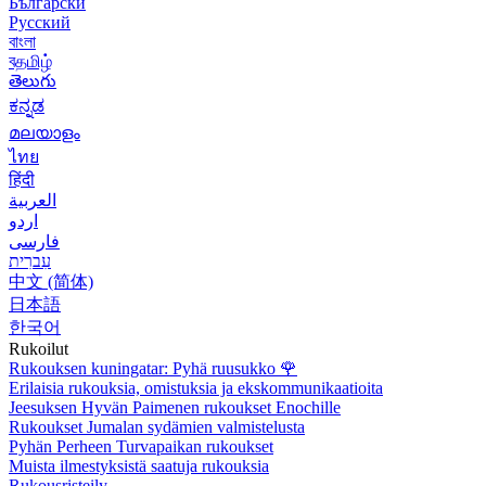
Български
Русский
বাংলা
বதமிழ்
తెలుగు
ಕನ್ನಡ
മലയാളം
ไทย
हिंदी
العربية
اردو
فارسی
עִברִית
中文 (简体)
日本語
한국어
Rukoilut
Rukouksen kuningatar: Pyhä ruusukko
🌹
Erilaisia rukouksia, omistuksia ja ekskommunikaatioita
Jeesuksen Hyvän Paimenen rukoukset Enochille
Rukoukset Jumalan sydämien valmistelusta
Pyhän Perheen Turvapaikan rukoukset
Muista ilmestyksistä saatuja rukouksia
Rukousristeily