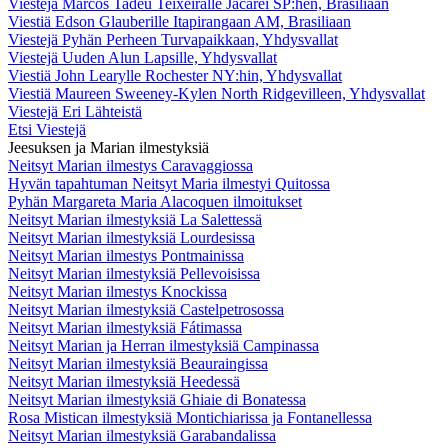
Viestejä Marcos Tadeu Teixeiralle Jacareí SP:hen, Brasiliaan
Viestiä Edson Glauberille Itapirangaan AM, Brasiliaan
Viestejä Pyhän Perheen Turvapaikkaan, Yhdysvallat
Viestejä Uuden Alun Lapsille, Yhdysvallat
Viestiä John Learylle Rochester NY:hin, Yhdysvallat
Viestiä Maureen Sweeney-Kylen North Ridgevilleen, Yhdysvallat
Viestejä Eri Lähteistä
Etsi Viestejä
Jeesuksen ja Marian ilmestyksiä
Neitsyt Marian ilmestys Caravaggiossa
Hyvän tapahtuman Neitsyt Maria ilmestyi Quitossa
Pyhän Margareta Maria Alacoquen ilmoitukset
Neitsyt Marian ilmestyksiä La Salettessä
Neitsyt Marian ilmestyksiä Lourdesissa
Neitsyt Marian ilmestys Pontmainissa
Neitsyt Marian ilmestyksiä Pellevoisissa
Neitsyt Marian ilmestys Knockissa
Neitsyt Marian ilmestyksiä Castelpetrosossa
Neitsyt Marian ilmestyksiä Fátimassa
Neitsyt Marian ja Herran ilmestyksiä Campinassa
Neitsyt Marian ilmestyksiä Beauraingissa
Neitsyt Marian ilmestyksiä Heedessä
Neitsyt Marian ilmestyksiä Ghiaie di Bonatessa
Rosa Mistican ilmestyksiä Montichiarissa ja Fontanellessa
Neitsyt Marian ilmestyksiä Garabandalissa