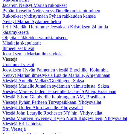
Jacarein Neitsyt Marian rukoukset
Pyhän Joosefin Neitsyen sydämelle omistautuminen
Rukoukset yhdistymään Pyhän rakkauden kanssa
Neitsyt Marian Sydämen liekki
†
†
†
Meidän Herramme Jeesuksen Kristuksen 24 tuntia
kärsimyksestä
Ohjeita lääkkeiden valmistamiseen
Mitalit ja skapulaarit
Ihmeelliset kuvat
Jeesuksen ja Marian ilmestyksiä
Viestejä
Uusimmat viestit
Jeesuksen Hyvän Paimenen viestiä Enochille, Kolumbia
Neitsyt Marian ilmestyksiä Luz de Marialle, Argentiinaan
Viestejä Annelle Mellatz/Goettingen, Saksa
Viestejä Marialle Jumalan sydämien valmistelusta, Saksa
Viestejä Marcos Tadeu Teixeiralle Jacareí SP:hen, Brasiliaan
Viestiä Edson Glauberille Itapirangaan AM, Brasiliaan
Viestejä Pyhän Perheen Turvapaikkaan, Yhdysvallat
Viestejä Uuden Alun Lapsille, Yhdysvallat
Viestiä John Learylle Rochester NY:hin, Yhdysvallat
Viestiä Maureen Sweeney-Kylen North Ridgevilleen, Yhdysvallat
Viestejä Eri Lähteistä
Etsi Viestejä