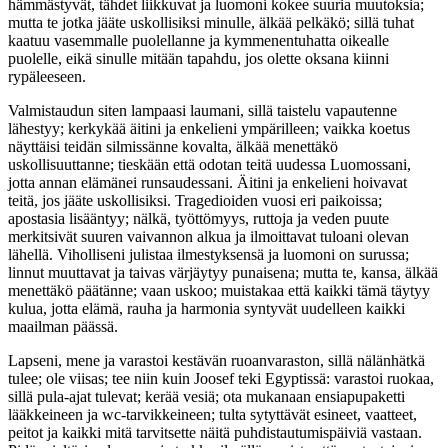
hämmästyvät, tähdet liikkuvat ja luomoni kokee suuria muutoksia;
mutta te jotka jääte uskollisiksi minulle, älkää pelkäkö; sillä tuhat
kaatuu vasemmalle puolellanne ja kymmenentuhatta oikealle
puolelle, eikä sinulle mitään tapahdu, jos olette oksana kiinni
rypäleeseen.
Valmistaudun siten lampaasi laumani, sillä taistelu vapautenne
lähestyy; kerkykää äitini ja enkelieni ympärilleen; vaikka koetus
näyttäisi teidän silmissänne kovalta, älkää menettäkö
uskollisuuttanne; tieskään että odotan teitä uudessa Luomossani,
jotta annan elämänei runsaudessani. Äitini ja enkelieni hoivavat
teitä, jos jääte uskollisiksi. Tragedioiden vuosi eri paikoissa;
apostasia lisääntyy; nälkä, työttömyys, ruttoja ja veden puute
merkitsivät suuren vaivannon alkua ja ilmoittavat tuloani olevan
lähellä. Viholliseni julistaa ilmestyksensä ja luomoni on surussa;
linnut muuttavat ja taivas värjäytyy punaisena; mutta te, kansa, älkää
menettäkö päätänne; vaan uskoo; muistakaa että kaikki tämä täytyy
kulua, jotta elämä, rauha ja harmonia syntyvät uudelleen kaikki
maailman päässä.
Lapseni, mene ja varastoi kestävän ruoanvaraston, sillä nälänhätkä
tulee; ole viisas; tee niin kuin Joosef teki Egyptissä: varastoi ruokaa,
sillä pula-ajat tulevat; kerää vesiä; ota mukanaan ensiapupaketti
lääkkeineen ja wc-tarvikkeineen; tulta sytyttävät esineet, vaatteet,
peitot ja kaikki mitä tarvitsette näitä puhdistautumispäiviä vastaan.