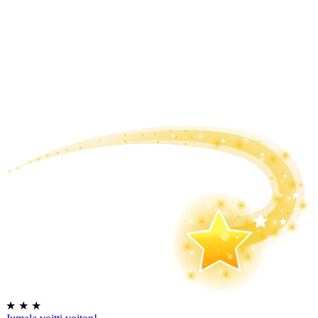
★
★
★