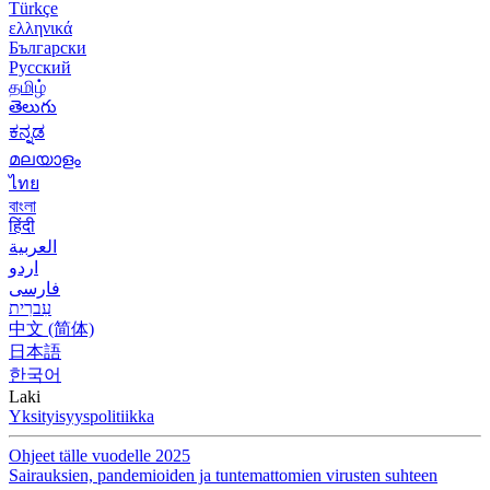
Türkçe
ελληνικά
Български
Русский
தமிழ்
తెలుగు
ಕನ್ನಡ
മലയാളം
ไทย
বাংলা
हिंदी
العربية
اردو
فارسی
עִברִית
中文 (简体)
日本語
한국어
Laki
Yksityisyyspolitiikka
Ohjeet tälle vuodelle 2025
Sairauksien, pandemioiden ja tuntemattomien virusten suhteen