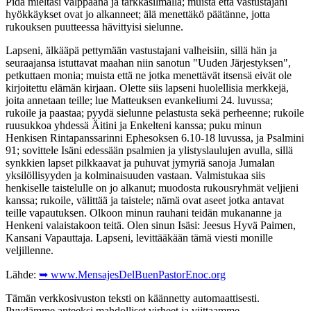
Pidä mieltäsi valppaana ja tarkkasilmällä; muista että vastustajani
hyökkäykset ovat jo alkanneet; älä menettäkö päätänne, jotta
rukouksen puutteessa hävittyisi sielunne.
Lapseni, älkääpä pettymään vastustajani valheisiin, sillä hän ja
seuraajansa istuttavat maahan niin sanotun "Uuden Järjestyksen",
petkuttaen monia; muista että ne jotka menettävät itsensä eivät ole
kirjoitettu elämän kirjaan. Olette siis lapseni huolellisia merkkejä,
joita annetaan teille; lue Matteuksen evankeliumi 24. luvussa;
rukoile ja paastaa; pyydä sielunne pelastusta sekä perheenne; rukoile
ruusukkoa yhdessä Äitini ja Enkelteni kanssa; puku minun
Henkisen Rintapanssarinni Ephesoksen 6.10-18 luvussa, ja Psalmini
91; sovittele Isäni edessään psalmien ja ylistyslaulujen avulla, sillä
synkkien lapset pilkkaavat ja puhuvat jymyriä sanoja Jumalan
yksilöllisyyden ja kolminaisuuden vastaan. Valmistukaa siis
henkiselle taistelulle on jo alkanut; muodosta rukousryhmät veljieni
kanssa; rukoile, välittää ja taistele; nämä ovat aseet jotka antavat
teille vapautuksen. Olkoon minun rauhani teidän mukananne ja
Henkeni valaistakoon teitä. Olen sinun Isäsi: Jeesus Hyvä Paimen,
Kansani Vapauttaja. Lapseni, levittääkään tämä viesti monille
veljillenne.
Lähde:
➥ www.MensajesDelBuenPastorEnoc.org
Tämän verkkosivuston teksti on käännetty automaattisesti.
Pyydämme anteeksi mahdolliset virheet ja viittaamme