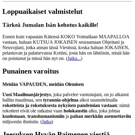
Loppuaikaiset valmistelut
Tärkeä Jumalan Isän kehotus kaikille!
Ennen kuin vapautan Kätensä KOKO Voimallaan MAAPALLOA
vastaan, haluan KUTSUA JOKAISEN seuraamaan Ohjeitani ja
Neuvojiani, jotka annan tässä Viestissä, koska haluan JOKAISEN,
pelastuvan ja palatsevansa Kotiini, josta hän on lähtöisin, mistä hän
on poistunut ja missä hän nyt on.
(
Jatka...
)
Punainen varoitus
Meidän VAPAUDEN, meidän Olemisen
Uusi Maailmanjärjestys
, joka palvelee vastustajani, on jo alkanut
hallita maailmaa, sen
tyrannia-ohjelma
alkoi suunnitelmalla
rokotteista ja rokotuksesta nykyisen pandemian vastaan
; nämä
rokotteet eivät ole ratkaisu vaan
holokaustin
alku, joka johtaa
kuolemaan
,
transhumanismiin
ja
pahan merkkiin asennettaviin
miljooniin ihmisiin. (
Jatka
)
Jeesuksen Hyvän Paimenen viestiä