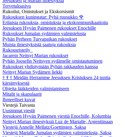
Jeesuksen ja Marian ilmestyksiä
Tervetuloasivu
Rukoilut, Omistukset ja Ekskorsismit
Rukouksen kuningatar: Pyhä ruusukko
🌹
Erilaisia rukouksia, omistuksia ja ekskommunikaatioita
Jeesuksen Hyvän Paimenen rukoukset Enochille
Rukoukset Jumalan sydämien valmistelusta
Pyhän Perheen Turvapaikan rukoukset
Muista ilmestyksistä saatuja rukouksia
Rukousristeily
Jacarein Neitsyt Marian rukoukset
Pyhän Joosefin Neitsyen sydämelle omistautuminen
Rukoukset yhdistymään Pyhän rakkauden kanssa
Neitsyt Marian Sydämen liekki
†
†
†
Meidän Herramme Jeesuksen Kristuksen 24 tuntia
kärsimyksestä
Ohjeita lääkkeiden valmistamiseen
Mitalit ja skapulaarit
Ihmeelliset kuvat
Viestejä Taivasta
Uusimmat viestit
Jeesuksen Hyvän Paimenen viestiä Enochille, Kolumbia
Neitsyt Marian ilmestyksiä Luz de Marialle, Argentiinaan
Viestejä Annelle Mellatz/Goettingen, Saksa
Viestejä Marialle Jumalan sydämien valmistelusta, Saksa