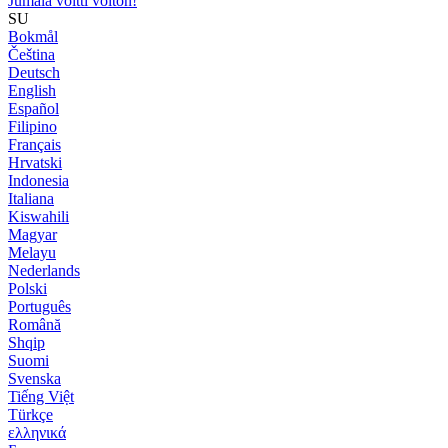
Jumala voitti voiton!
SU
Bokmål
Čeština
Deutsch
English
Español
Filipino
Français
Hrvatski
Indonesia
Italiana
Kiswahili
Magyar
Melayu
Nederlands
Polski
Português
Română
Shqip
Suomi
Svenska
Tiếng Việt
Türkçe
ελληνικά