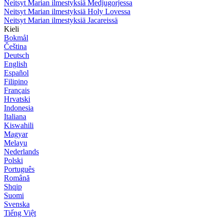
Neitsyt Marian ilmestyksiä Medjugorjessa
Neitsyt Marian ilmestyksiä Holy Lovessa
Neitsyt Marian ilmestyksiä Jacareissä
Kieli
Bokmål
Čeština
Deutsch
English
Español
Filipino
Français
Hrvatski
Indonesia
Italiana
Kiswahili
Magyar
Melayu
Nederlands
Polski
Português
Română
Shqip
Suomi
Svenska
Tiếng Việt