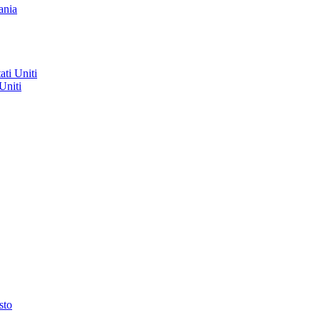
ania
ati Uniti
Uniti
sto