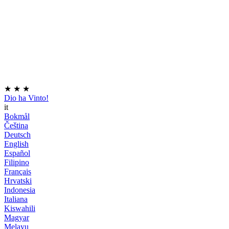
★
★
★
Dio ha Vinto!
it
Bokmål
Čeština
Deutsch
English
Español
Filipino
Français
Hrvatski
Indonesia
Italiana
Kiswahili
Magyar
Melayu