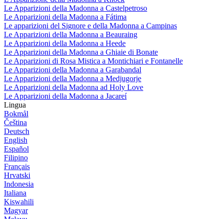
Le Apparizioni della Madonna a Castelpetroso
Le Apparizioni della Madonna a Fátima
Le apparizioni del Signore e della Madonna a Campinas
Le Apparizioni della Madonna a Beauraing
Le Apparizioni della Madonna a Heede
Le Apparizioni della Madonna a Ghiaie di Bonate
Le Apparizioni di Rosa Mistica a Montichiari e Fontanelle
Le Apparizioni della Madonna a Garabandal
Le Apparizioni della Madonna a Medjugorje
Le Apparizioni della Madonna ad Holy Love
Le Apparizioni della Madonna a Jacareí
Lingua
Bokmål
Čeština
Deutsch
English
Español
Filipino
Français
Hrvatski
Indonesia
Italiana
Kiswahili
Magyar