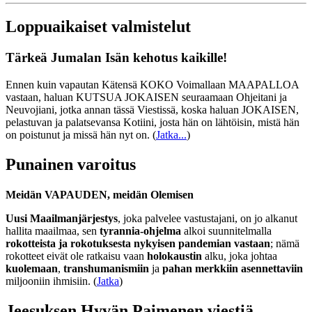
Loppuaikaiset valmistelut
Tärkeä Jumalan Isän kehotus kaikille!
Ennen kuin vapautan Kätensä KOKO Voimallaan MAAPALLOA
vastaan, haluan KUTSUA JOKAISEN seuraamaan Ohjeitani ja
Neuvojiani, jotka annan tässä Viestissä, koska haluan JOKAISEN,
pelastuvan ja palatsevansa Kotiini, josta hän on lähtöisin, mistä hän
on poistunut ja missä hän nyt on.
(
Jatka...
)
Punainen varoitus
Meidän VAPAUDEN, meidän Olemisen
Uusi Maailmanjärjestys
, joka palvelee vastustajani, on jo alkanut
hallita maailmaa, sen
tyrannia-ohjelma
alkoi suunnitelmalla
rokotteista ja rokotuksesta nykyisen pandemian vastaan
; nämä
rokotteet eivät ole ratkaisu vaan
holokaustin
alku, joka johtaa
kuolemaan
,
transhumanismiin
ja
pahan merkkiin asennettaviin
miljooniin ihmisiin. (
Jatka
)
Jeesuksen Hyvän Paimenen viestiä