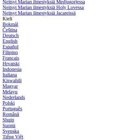
Neitsyt Marian ilmestyksiä Medjugorjessa
Neitsyt Marian ilmestyksiä Holy Lovessa
Neitsyt Marian ilmestyksiä Jacareissä
Kieli
Bokmål
Čeština
Deutsch
English
Español
Filipino
Français
Hrvatski
Indonesia
Italiana
Kiswahili
Magyar
Melayu
Nederlands
Polski
Português
Română
Shqip
Suomi
Svenska
Tiếng Việt