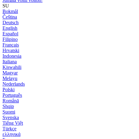
Jumala voitti voiton!
SU
Bokmål
Čeština
Deutsch
English
Español
Filipino
Français
Hrvatski
Indonesia
Italiana
Kiswahili
Magyar
Melayu
Nederlands
Polski
Português
Română
Shqip
Suomi
Svenska
Tiếng Việt
Türkçe
ελληνικά