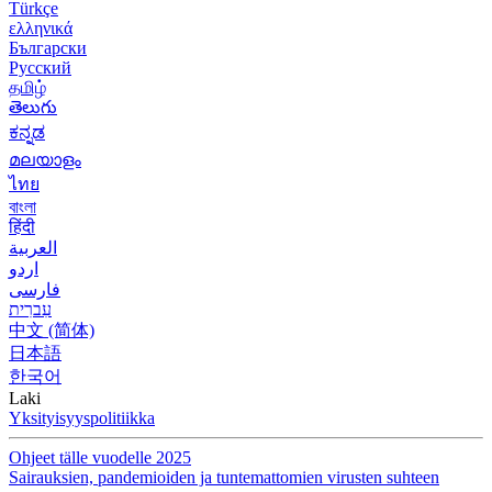
Türkçe
ελληνικά
Български
Русский
தமிழ்
తెలుగు
ಕನ್ನಡ
മലയാളം
ไทย
বাংলা
हिंदी
العربية
اردو
فارسی
עִברִית
中文 (简体)
日本語
한국어
Laki
Yksityisyyspolitiikka
Ohjeet tälle vuodelle 2025
Sairauksien, pandemioiden ja tuntemattomien virusten suhteen