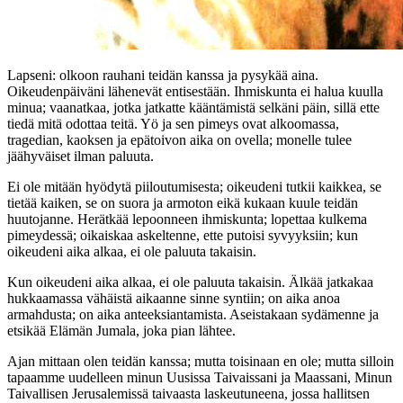
Lapseni: olkoon rauhani teidän kanssa ja pysykää aina.
Oikeudenpäiväni lähenevät entisestään. Ihmiskunta ei halua kuulla
minua; vaanatkaa, jotka jatkatte kääntämistä selkäni päin, sillä ette
tiedä mitä odottaa teitä. Yö ja sen pimeys ovat alkoomassa,
tragedian, kaoksen ja epätoivon aika on ovella; monelle tulee
jäähyväiset ilman paluuta.
Ei ole mitään hyödytä piiloutumisesta; oikeudeni tutkii kaikkea, se
tietää kaiken, se on suora ja armoton eikä kukaan kuule teidän
huutojanne. Herätkää lepoonneen ihmiskunta; lopettaa kulkema
pimeydessä; oikaiskaa askeltenne, ette putoisi syvyyksiin; kun
oikeudeni aika alkaa, ei ole paluuta takaisin.
Kun oikeudeni aika alkaa, ei ole paluuta takaisin. Älkää jatkakaa
hukkaamassa vähäistä aikaanne sinne syntiin; on aika anoa
armahdusta; on aika anteeksiantamista. Aseistakaan sydämenne ja
etsikää Elämän Jumala, joka pian lähtee.
Ajan mittaan olen teidän kanssa; mutta toisinaan en ole; mutta silloin
tapaamme uudelleen minun Uusissa Taivaissani ja Maassani, Minun
Taivallisen Jerusalemissä taivaasta laskeutuneena, jossa hallitsen