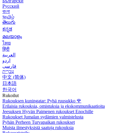
Български
Русский
বাংলা
বதமிழ்
తెలుగు
ಕನ್ನಡ
മലയാളം
ไทย
हिंदी
العربية
اردو
فارسی
עִברִית
中文 (简体)
日本語
한국어
Rukoilut
Rukouksen kuningatar: Pyhä ruusukko
🌹
Erilaisia rukouksia, omistuksia ja ekskommunikaatioita
Jeesuksen Hyvän Paimenen rukoukset Enochille
Rukoukset Jumalan sydämien valmistelusta
Pyhän Perheen Turvapaikan rukoukset
Muista ilmestyksistä saatuja rukouksia
Rukousristeily