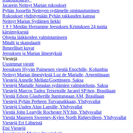
Jacarein Neitsyt Marian rukoukset
Pyhän Joosefin Neitsyen sydämelle omistautuminen
Rukoukset yhdistymään Pyhän rakkauden kanssa
Neitsyt Marian Sydämen liekki
†
†
†
Meidän Herramme Jeesuksen Kristuksen 24 tuntia
kärsimyksestä
Ohjeita lääkkeiden valmistamiseen
Mitalit ja skapulaarit
Ihmeelliset kuvat
Jeesuksen ja Marian ilmestyksiä
Viestejä
Uusimmat viestit
Jeesuksen Hyvän Paimenen viestiä Enochille, Kolumbia
Neitsyt Marian ilmestyksiä Luz de Marialle, Argentiinaan
Viestejä Annelle Mellatz/Goettingen, Saksa
Viestejä Marialle Jumalan sydämien valmistelusta, Saksa
Viestejä Marcos Tadeu Teixeiralle Jacareí SP:hen, Brasiliaan
Viestiä Edson Glauberille Itapirangaan AM, Brasiliaan
Viestejä Pyhän Perheen Turvapaikkaan, Yhdysvallat
Viestejä Uuden Alun Lapsille, Yhdysvallat
Viestiä John Learylle Rochester NY:hin, Yhdysvallat
Viestiä Maureen Sweeney-Kylen North Ridgevilleen, Yhdysvallat
Viestejä Eri Lähteistä
Etsi Viestejä