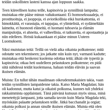
teidän uskollisten lasteni kanssa ajan loppuun saakka.
Teen kiireellisen kutsu teille, kapinoivia ja synnillisiä lampaita;
muistakaa ette pääse minun valtakuntaani: Ei homoseksuaaleja, ei
prostituoituja, ei juoppoja, ei aviorikollisia eikä hurskattomia, ei
himokkäitä, ei varastajia, ei tappajaa, ei ylimielisiä, ei sydämeltään
laimeita, ei huonosti eläneitä, ei luomani tuhoavia ja elämän
manipuloijia, ei ahneita, ei valheellisia, ei taikureita, ei apostaatteja ja
niin edelleen. Heistä kukaankaan ei pääse minun Uuteen
Luomukseni.
Siksi muistutan teitä: Teillä on vielä aika oikaista polkutenne; mitä
odotatte sen tekemiseen; jos jatkatte niin kuin nyt, varmasti kadutte;
muistakaa että henkensi kuolema odottaa teitä; älkää ole typeriä ja
kapinoivia; otkaa heti uudelleen pelastuksen polkutenne; en pidä
siitä nähdessä teidät kuolemassa, haluan teidän elävän ja saavan
ikuisen elämän.
Muista: En tullut tähän maailmaan oikeudenmukaisien takia, vaan
teidän synnillisten lampaidenne takia. Katso Maria Magdalan; hän
oli kadonnut, mutta katui ja oikaisti polkunsa, kunnes tuli yhdeksi
rakkaimmista oppilaistani. Tänä päivänä kutsuun myös sinua, minä
menetettyjä lampaani, jotta samalla tavoin kuin Maria Magdala teki,
myöskään palaatte pelastuksen teille. Jätkä bacchanalit ja orgiat;
oikaista polkusi ja annan sinulle ikuisen elämän. Muista että olen