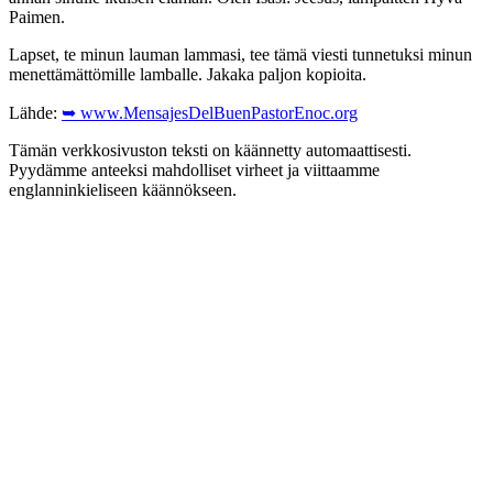
Paimen.
Lapset, te minun lauman lammasi, tee tämä viesti tunnetuksi minun
menettämättömille lamballe. Jakaka paljon kopioita.
Lähde:
➥ www.MensajesDelBuenPastorEnoc.org
Tämän verkkosivuston teksti on käännetty automaattisesti.
Pyydämme anteeksi mahdolliset virheet ja viittaamme
englanninkieliseen käännökseen.