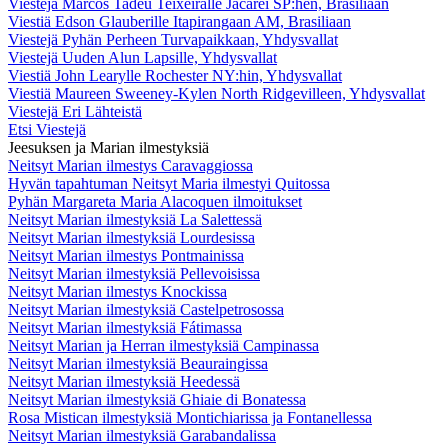
Viestejä Marcos Tadeu Teixeiralle Jacareí SP:hen, Brasiliaan
Viestiä Edson Glauberille Itapirangaan AM, Brasiliaan
Viestejä Pyhän Perheen Turvapaikkaan, Yhdysvallat
Viestejä Uuden Alun Lapsille, Yhdysvallat
Viestiä John Learylle Rochester NY:hin, Yhdysvallat
Viestiä Maureen Sweeney-Kylen North Ridgevilleen, Yhdysvallat
Viestejä Eri Lähteistä
Etsi Viestejä
Jeesuksen ja Marian ilmestyksiä
Neitsyt Marian ilmestys Caravaggiossa
Hyvän tapahtuman Neitsyt Maria ilmestyi Quitossa
Pyhän Margareta Maria Alacoquen ilmoitukset
Neitsyt Marian ilmestyksiä La Salettessä
Neitsyt Marian ilmestyksiä Lourdesissa
Neitsyt Marian ilmestys Pontmainissa
Neitsyt Marian ilmestyksiä Pellevoisissa
Neitsyt Marian ilmestys Knockissa
Neitsyt Marian ilmestyksiä Castelpetrosossa
Neitsyt Marian ilmestyksiä Fátimassa
Neitsyt Marian ja Herran ilmestyksiä Campinassa
Neitsyt Marian ilmestyksiä Beauraingissa
Neitsyt Marian ilmestyksiä Heedessä
Neitsyt Marian ilmestyksiä Ghiaie di Bonatessa
Rosa Mistican ilmestyksiä Montichiarissa ja Fontanellessa
Neitsyt Marian ilmestyksiä Garabandalissa