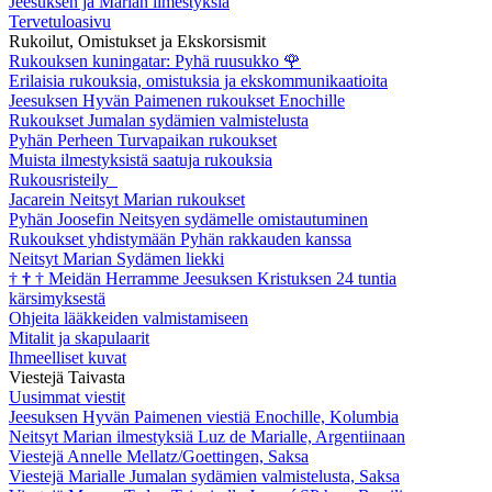
Jeesuksen ja Marian ilmestyksiä
Tervetuloasivu
Rukoilut, Omistukset ja Ekskorsismit
Rukouksen kuningatar: Pyhä ruusukko
🌹
Erilaisia rukouksia, omistuksia ja ekskommunikaatioita
Jeesuksen Hyvän Paimenen rukoukset Enochille
Rukoukset Jumalan sydämien valmistelusta
Pyhän Perheen Turvapaikan rukoukset
Muista ilmestyksistä saatuja rukouksia
Rukousristeily
Jacarein Neitsyt Marian rukoukset
Pyhän Joosefin Neitsyen sydämelle omistautuminen
Rukoukset yhdistymään Pyhän rakkauden kanssa
Neitsyt Marian Sydämen liekki
†
†
†
Meidän Herramme Jeesuksen Kristuksen 24 tuntia
kärsimyksestä
Ohjeita lääkkeiden valmistamiseen
Mitalit ja skapulaarit
Ihmeelliset kuvat
Viestejä Taivasta
Uusimmat viestit
Jeesuksen Hyvän Paimenen viestiä Enochille, Kolumbia
Neitsyt Marian ilmestyksiä Luz de Marialle, Argentiinaan
Viestejä Annelle Mellatz/Goettingen, Saksa
Viestejä Marialle Jumalan sydämien valmistelusta, Saksa