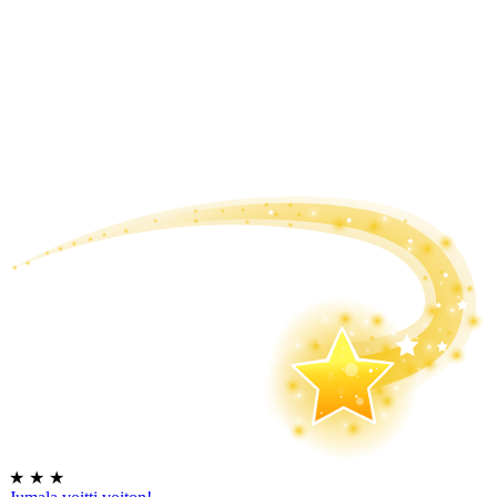
★
★
★