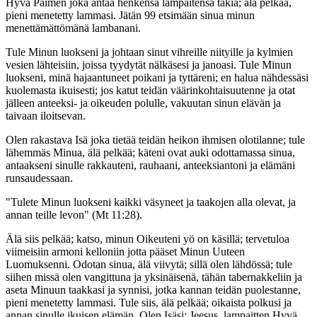
Hyvä Paimen joka antaa henkensä lampaitensa takia; älä pelkää,
pieni menetetty lammasi. Jätän 99 etsimään sinua minun
menettämättömänä lambanani.
Tule Minun luokseni ja johtaan sinut vihreille niityille ja kylmien
vesien lähteisiin, joissa tyydytät nälkäsesi ja janoasi. Tule Minun
luokseni, minä hajaantuneet poikani ja tyttäreni; en halua nähdessäsi
kuolemasta ikuisesti; jos katut teidän väärinkohtaisuutenne ja otat
jälleen anteeksi- ja oikeuden polulle, vakuutan sinun elävän ja
taivaan iloitsevan.
Olen rakastava Isä joka tietää teidän heikon ihmisen olotilanne; tule
lähemmäs Minua, älä pelkää; käteni ovat auki odottamassa sinua,
antaakseni sinulle rakkauteni, rauhaani, anteeksiantoni ja elämäni
runsaudessaan.
"Tulete Minun luokseni kaikki väsyneet ja taakojen alla olevat, ja
annan teille levon" (Mt 11:28).
Älä siis pelkää; katso, minun Oikeuteni yö on käsillä; tervetuloa
viimeisiin armoni kelloniin jotta pääset Minun Uuteen
Luomuksenni. Odotan sinua, älä viivytä; sillä olen lähdössä; tule
siihen missä olen vangittuna ja yksinäisenä, tähän tabernakkeliin ja
aseta Minuun taakkasi ja synnisi, jotka kannan teidän puolestanne,
pieni menetetty lammasi. Tule siis, älä pelkää; oikaista polkusi ja
annan sinulle ikuisen elämän. Olen Isäsi: Jeesus, lampaitten Hyvä