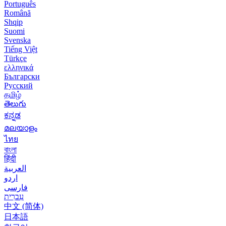
Português
Română
Shqip
Suomi
Svenska
Tiếng Việt
Türkçe
ελληνικά
Български
Русский
தமிழ்
తెలుగు
ಕನ್ನಡ
മലയാളം
ไทย
বাংলা
हिंदी
العربية
اردو
فارسی
עִברִית
中文 (简体)
日本語