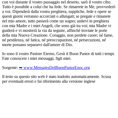
con voi durante il vostro passaggio nel deserto, sarò il vostro cibo.
Tutto è possibile a colui che ha fede. Se rimarrete in Me, provvederò
a voi. Dipenderà dalla vostra preghiera, suppliche, fede e opere se
questi giorni verranno accorciati o allungati; se pregate e rimanete
nel mio amore, tutto passerà come un sogno; unitevi in preghiera
con mia Madre e i miei Angeli, che sono già tra voi; mia Madre vi
guiderà e vi mostrerà la via da seguire, affinché troviate le porte
della mia Nuova Creazione. Coraggio, non perdete cuore; né fame,
né pestilenza, né fatica, né preoccupazioni, né persecuzioni, né
morte possano separarvi dall'amore di Dio.
Io sono il vostro Pastore Eterno, Gesù il Buon Pastor di tutti i tempi.
Fate conoscere i miei messaggi, figli miei.
Sorgente:
➥ www.MensajesDelBuenPastorEnoc.org
Il testo su questo sito web è stato tradotto automaticamente. Scusa
per eventuali errori e fai riferimento alla versione inglese