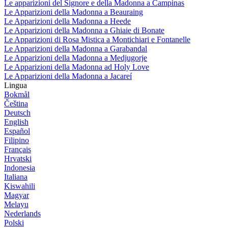
Le apparizioni del Signore e della Madonna a Campinas
Le Apparizioni della Madonna a Beauraing
Le Apparizioni della Madonna a Heede
Le Apparizioni della Madonna a Ghiaie di Bonate
Le Apparizioni di Rosa Mistica a Montichiari e Fontanelle
Le Apparizioni della Madonna a Garabandal
Le Apparizioni della Madonna a Medjugorje
Le Apparizioni della Madonna ad Holy Love
Le Apparizioni della Madonna a Jacareí
Lingua
Bokmål
Čeština
Deutsch
English
Español
Filipino
Français
Hrvatski
Indonesia
Italiana
Kiswahili
Magyar
Melayu
Nederlands
Polski