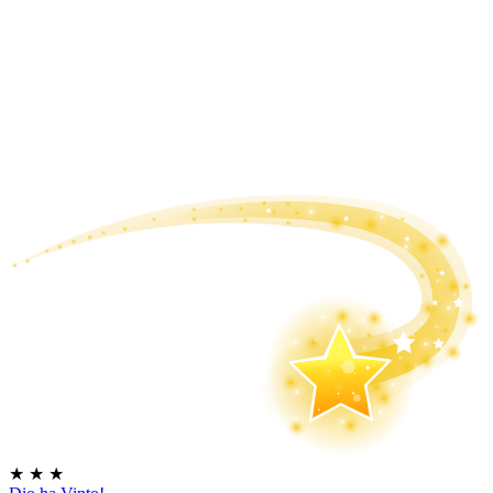
★
★
★