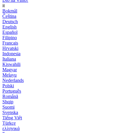
Dio ha Vinto!
it
Bokmål
Čeština
Deutsch
English
Español
Filipino
Français
Hrvatski
Indonesia
Italiana
Kiswahili
Magyar
Melayu
Nederlands
Polski
Português
Română
Shqip
Suomi
Svenska
Tiếng Việt
Türkçe
ελληνικά