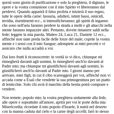
questi sono giorni di purificazione e solo la preghiera, il digiuno, le
opere e la vostra comunione con il mio Spirito vi libereranno dal
perdervi. Quando apparirà il falso profeta e inizierà il suo regno,
tutte le opere della carne: lussuria, adulteri, istinti bassi, omicidi,
invidia, risentimenti ecc., si intensificheranno; gli spiriti di inganno
che sono nell'aria faranno perdere la strada a molti e gli attacchi nella
mente faranno impazzire altri. Pertanto, dovete rimanere saldi nella
fede; leggete la mia parola, Matteo 24, Luca 21, Daniele 12 ecc.,
affinché non siate preda facile delle forze del male; coprite la vostra
mente e i sensi con il mio Sangue; adempiete ai miei precetti e vi
assicuro che nulla accadrà a voi.
Dai loro frutti li riconoscerete: in verità io vi dico, chiunque mi
rinnegherà davanti agli uomini, lo rinnegherò anch'io davanti al
Padre mio; ma chiunque mi giustificherà davanti agli uomini, lo
giustificherò anch'io davanti al Padre mio. I giorni stanno per
arrivare, miei figli, in cui il cibo scarseggerà per voi, affinché non vi
accada come a Esaù che vendette la sua primogenitura per un piatto
di lenticchie. Solo chi avrà il marchio della bestia potrà comprare e
vendere.
Non temete, popolo mio; la vostra preghiera unitamente alla fede,
alle opere e soprattutto all'amore, aprirà per voi le porte della mia
Misericordia; ricordate il mio popolo d'Israele, li nutrii nel deserto
con la manna caduta dal cielo e la carne degli uccelli; farò lo stesso