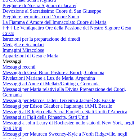
Preghiere di Nostra Signora di Jacareí
Devozione al Sacratissimo Cuore di San Giuseppe
Preghiere per unirsi con l’Amore Santo
La Fiamma d'Amore dell'Immacolato Cuore di Maria
†
†
†
Le Ventiquattro Ore della Passione del Nostro Signore Gesù
Cristo
Istruzioni per la preparazione dei rimedi
Medaglie e Scapolari
Immagini Miracolose
Apparizioni di Gesù e Maria
Messaggi
Messaggi recenti
Messaggi di Gesù Buon Pastore a Enoch, Colombia
Rivelazioni Mariane a Luz de María, Argentina
Messaggi ad Anne di Mellatz/Gottinga, Germania
Messaggi per Maria relativi alla Divina Preparazione dei Cuori,
Germania
Messaggi per Marcos Tadeu Teixeira a Jacareí SP, Brasile
Messaggi per Edson Glauber a Itapiranga (AM], Brasile
Messaggi al Rifugio della Sacra Famiglia, Stati Uniti d’America
Messaggi ai Figli della Rinascita, Stati Uniti
Messaggi a John Leary di Rochester, nello stato di New York, negli
Stati Uniti
Messaggi per Maureen Sweeney-Kyle a North Ridgeville, negli