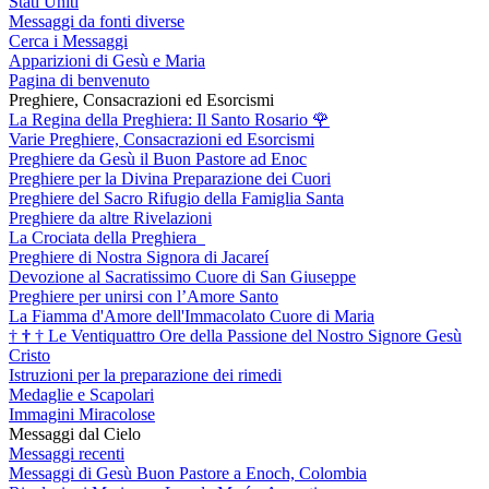
Stati Uniti
Messaggi da fonti diverse
Cerca i Messaggi
Apparizioni di Gesù e Maria
Pagina di benvenuto
Preghiere, Consacrazioni ed Esorcismi
La Regina della Preghiera: Il Santo Rosario
🌹
Varie Preghiere, Consacrazioni ed Esorcismi
Preghiere da Gesù il Buon Pastore ad Enoc
Preghiere per la Divina Preparazione dei Cuori
Preghiere del Sacro Rifugio della Famiglia Santa
Preghiere da altre Rivelazioni
La Crociata della Preghiera
Preghiere di Nostra Signora di Jacareí
Devozione al Sacratissimo Cuore di San Giuseppe
Preghiere per unirsi con l’Amore Santo
La Fiamma d'Amore dell'Immacolato Cuore di Maria
†
†
†
Le Ventiquattro Ore della Passione del Nostro Signore Gesù
Cristo
Istruzioni per la preparazione dei rimedi
Medaglie e Scapolari
Immagini Miracolose
Messaggi dal Cielo
Messaggi recenti
Messaggi di Gesù Buon Pastore a Enoch, Colombia