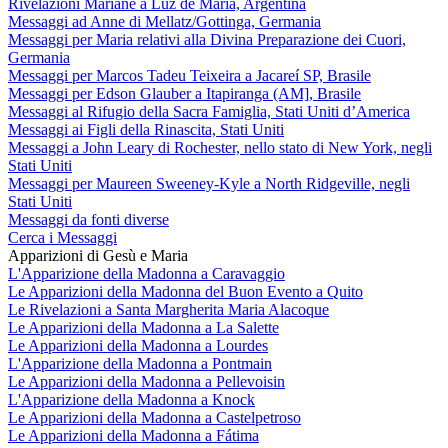
Rivelazioni Mariane a Luz de María, Argentina
Messaggi ad Anne di Mellatz/Gottinga, Germania
Messaggi per Maria relativi alla Divina Preparazione dei Cuori,
Germania
Messaggi per Marcos Tadeu Teixeira a Jacareí SP, Brasile
Messaggi per Edson Glauber a Itapiranga (AM], Brasile
Messaggi al Rifugio della Sacra Famiglia, Stati Uniti d’America
Messaggi ai Figli della Rinascita, Stati Uniti
Messaggi a John Leary di Rochester, nello stato di New York, negli
Stati Uniti
Messaggi per Maureen Sweeney-Kyle a North Ridgeville, negli
Stati Uniti
Messaggi da fonti diverse
Cerca i Messaggi
Apparizioni di Gesù e Maria
L'Apparizione della Madonna a Caravaggio
Le Apparizioni della Madonna del Buon Evento a Quito
Le Rivelazioni a Santa Margherita Maria Alacoque
Le Apparizioni della Madonna a La Salette
Le Apparizioni della Madonna a Lourdes
L'Apparizione della Madonna a Pontmain
Le Apparizioni della Madonna a Pellevoisin
L'Apparizione della Madonna a Knock
Le Apparizioni della Madonna a Castelpetroso
Le Apparizioni della Madonna a Fátima