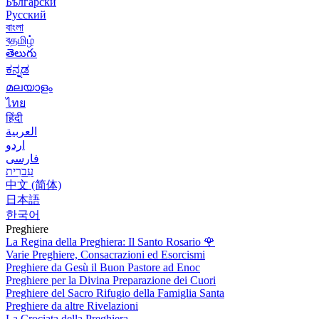
Български
Русский
বাংলা
বதமிழ்
తెలుగు
ಕನ್ನಡ
മലയാളം
ไทย
हिंदी
العربية
اردو
فارسی
עִברִית
中文 (简体)
日本語
한국어
Preghiere
La Regina della Preghiera: Il Santo Rosario
🌹
Varie Preghiere, Consacrazioni ed Esorcismi
Preghiere da Gesù il Buon Pastore ad Enoc
Preghiere per la Divina Preparazione dei Cuori
Preghiere del Sacro Rifugio della Famiglia Santa
Preghiere da altre Rivelazioni
La Crociata della Preghiera