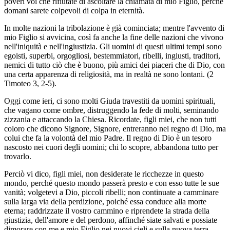
poveri voi che rifiutate di ascoltare la chiamata di mio Figlio, perché
domani sarete colpevoli di colpa in eternità.
In molte nazioni la tribolazione è già cominciata; mentre l'avvento di
mio Figlio si avvicina, così fa anche la fine delle nazioni che vivono
nell'iniquità e nell'ingiustizia. Gli uomini di questi ultimi tempi sono
egoisti, superbi, orgogliosi, bestemmiatori, ribelli, ingiusti, traditori,
nemici di tutto ciò che è buono, più amici dei piaceri che di Dio, con
una certa apparenza di religiosità, ma in realtà ne sono lontani. (2
Timoteo 3, 2-5).
Oggi come ieri, ci sono molti Giuda travestiti da uomini spirituali,
che vagano come ombre, distruggendo la fede di molti, seminando
zizzania e attaccando la Chiesa. Ricordate, figli miei, che non tutti
coloro che dicono Signore, Signore, entreranno nel regno di Dio, ma
colui che fa la volontà del mio Padre. Il regno di Dio è un tesoro
nascosto nei cuori degli uomini; chi lo scopre, abbandona tutto per
trovarlo.
Perciò vi dico, figli miei, non desiderate le ricchezze in questo
mondo, perché questo mondo passerà presto e con esso tutte le sue
vanità; volgetevi a Dio, piccoli ribelli; non continuate a camminare
sulla larga via della perdizione, poiché essa conduce alla morte
eterna; raddrizzate il vostro cammino e riprendete la strada della
giustizia, dell'amore e del perdono, affinché siate salvati e possiate
dimorare con me e mio Figlio nei nuovi cieli e sulla nuova terra,