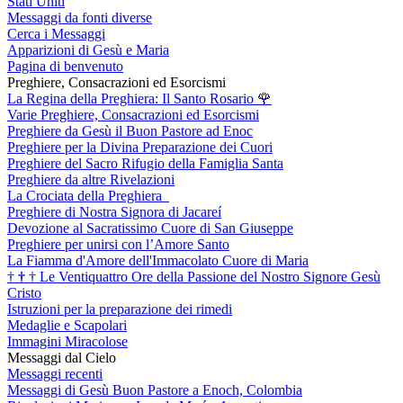
Stati Uniti
Messaggi da fonti diverse
Cerca i Messaggi
Apparizioni di Gesù e Maria
Pagina di benvenuto
Preghiere, Consacrazioni ed Esorcismi
La Regina della Preghiera: Il Santo Rosario
🌹
Varie Preghiere, Consacrazioni ed Esorcismi
Preghiere da Gesù il Buon Pastore ad Enoc
Preghiere per la Divina Preparazione dei Cuori
Preghiere del Sacro Rifugio della Famiglia Santa
Preghiere da altre Rivelazioni
La Crociata della Preghiera
Preghiere di Nostra Signora di Jacareí
Devozione al Sacratissimo Cuore di San Giuseppe
Preghiere per unirsi con l’Amore Santo
La Fiamma d'Amore dell'Immacolato Cuore di Maria
†
†
†
Le Ventiquattro Ore della Passione del Nostro Signore Gesù
Cristo
Istruzioni per la preparazione dei rimedi
Medaglie e Scapolari
Immagini Miracolose
Messaggi dal Cielo
Messaggi recenti
Messaggi di Gesù Buon Pastore a Enoch, Colombia