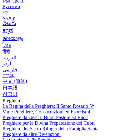
Български
Русский
বাংলা
বதமிழ்
తెలుగు
ಕನ್ನಡ
മലയാളം
ไทย
हिंदी
العربية
اردو
فارسی
עִברִית
中文 (简体)
日本語
한국어
Preghiere
La Regina della Preghiera: Il Santo Rosario
🌹
Varie Preghiere, Consacrazioni ed Esorcismi
Preghiere da Gesù il Buon Pastore ad Enoc
Preghiere per la Divina Preparazione dei Cuori
Preghiere del Sacro Rifugio della Famiglia Santa
Preghiere da altre Rivelazioni
La Crociata della Preghiera