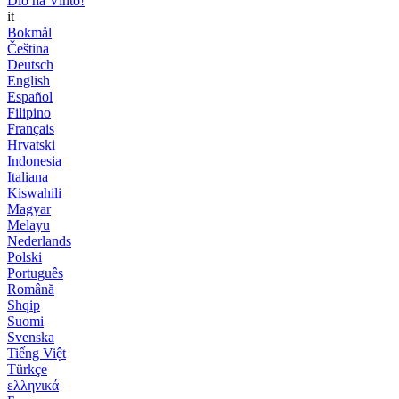
Dio ha Vinto!
it
Bokmål
Čeština
Deutsch
English
Español
Filipino
Français
Hrvatski
Indonesia
Italiana
Kiswahili
Magyar
Melayu
Nederlands
Polski
Português
Română
Shqip
Suomi
Svenska
Tiếng Việt
Türkçe
ελληνικά