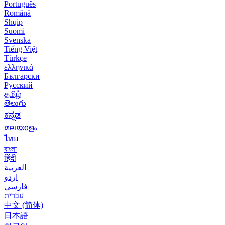
Português
Română
Shqip
Suomi
Svenska
Tiếng Việt
Türkçe
ελληνικά
Български
Русский
தமிழ்
తెలుగు
ಕನ್ನಡ
മലയാളം
ไทย
বাংলা
हिंदी
العربية
اردو
فارسی
עִברִית
中文 (简体)
日本語