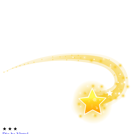
★
★
★