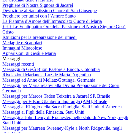
Preghiere di Nostra Signora di Jacareí
Devozione al Sacratissimo Cuore di San Giuseppe
Preghiere per unirsi con l’Amore Santo
La Fiamma d'Amore dell'Immacolato Cuore di Maria
†
†
†
Le Ventiquattro Ore della Passione del Nostro Signore Gesù
Cristo
Istruzioni per la preparazione dei rimedi
Medaglie e Scapolari
Immagini Miracolose
Apparizioni di Gesù e Maria
Messaggi
Messaggi recenti
Messaggi di Gesù Buon Pastore a Enoch, Colombia
Rivelazioni Mariane a Luz de María, Argentina
Messaggi ad Anne di Mellatz/Gottinga, Germania
Messaggi per Maria relativi alla Divina Preparazione dei Cuori,
Germania
Messaggi per Marcos Tadeu Teixeira a Jacareí SP, Brasile
Messaggi per Edson Glauber a Itapiranga (AM], Brasile
Messaggi al Rifugio della Sacra Famiglia, Stati Uniti d’America
Messaggi ai Figli della Rinascita, Stati Uniti
Messaggi a John Leary di Rochester, nello stato di New York, negli
Stati Uniti
Messaggi per Maureen Sweeney-Kyle a North Ridgeville, negli