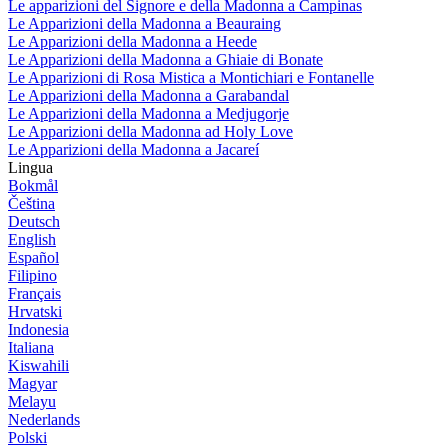
Le apparizioni del Signore e della Madonna a Campinas
Le Apparizioni della Madonna a Beauraing
Le Apparizioni della Madonna a Heede
Le Apparizioni della Madonna a Ghiaie di Bonate
Le Apparizioni di Rosa Mistica a Montichiari e Fontanelle
Le Apparizioni della Madonna a Garabandal
Le Apparizioni della Madonna a Medjugorje
Le Apparizioni della Madonna ad Holy Love
Le Apparizioni della Madonna a Jacareí
Lingua
Bokmål
Čeština
Deutsch
English
Español
Filipino
Français
Hrvatski
Indonesia
Italiana
Kiswahili
Magyar
Melayu
Nederlands
Polski