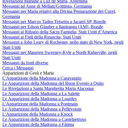
Rivelazioni Mariane a Luz de María, Argentina
Messaggi ad Anne di Mellatz/Gottinga, Germania
Messaggi per Maria relativi alla Divina Preparazione dei Cuori,
Germania
Messaggi per Marcos Tadeu Teixeira a Jacareí SP, Brasile
Messaggi per Edson Glauber a Itapiranga (AM], Brasile
Messaggi al Rifugio della Sacra Famiglia, Stati Uniti d’America
Messaggi ai Figli della Rinascita, Stati Uniti
Messaggi a John Leary di Rochester, nello stato di New York, negli
Stati Uniti
Messaggi per Maureen Sweeney-Kyle a North Ridgeville, negli
Stati Uniti
Messaggi da fonti diverse
Cerca i Messaggi
Apparizioni di Gesù e Maria
L'Apparizione della Madonna a Caravaggio
Le Apparizioni della Madonna del Buon Evento a Quito
Le Rivelazioni a Santa Margherita Maria Alacoque
Le Apparizioni della Madonna a La Salette
Le Apparizioni della Madonna a Lourdes
L'Apparizione della Madonna a Pontmain
Le Apparizioni della Madonna a Pellevoisin
L'Apparizione della Madonna a Knock
Le Apparizioni della Madonna a Castelpetroso
Le Apparizioni della Madonna a Fátima