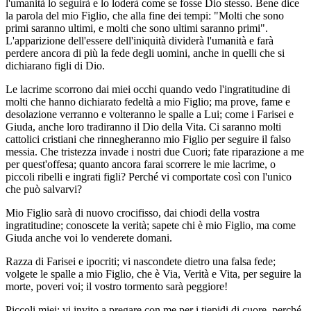
l'umanità lo seguirà e lo loderà come se fosse Dio stesso. Bene dice
la parola del mio Figlio, che alla fine dei tempi: "Molti che sono
primi saranno ultimi, e molti che sono ultimi saranno primi".
L'apparizione dell'essere dell'iniquità dividerà l'umanità e farà
perdere ancora di più la fede degli uomini, anche in quelli che si
dichiarano figli di Dio.
Le lacrime scorrono dai miei occhi quando vedo l'ingratitudine di
molti che hanno dichiarato fedeltà a mio Figlio; ma prove, fame e
desolazione verranno e volteranno le spalle a Lui; come i Farisei e
Giuda, anche loro tradiranno il Dio della Vita. Ci saranno molti
cattolici cristiani che rinnegheranno mio Figlio per seguire il falso
messia. Che tristezza invade i nostri due Cuori; fate riparazione a me
per quest'offesa; quanto ancora farai scorrere le mie lacrime, o
piccoli ribelli e ingrati figli? Perché vi comportate così con l'unico
che può salvarvi?
Mio Figlio sarà di nuovo crocifisso, dai chiodi della vostra
ingratitudine; conoscete la verità; sapete chi è mio Figlio, ma come
Giuda anche voi lo venderete domani.
Razza di Farisei e ipocriti; vi nascondete dietro una falsa fede;
volgete le spalle a mio Figlio, che è Via, Verità e Vita, per seguire la
morte, poveri voi; il vostro tormento sarà peggiore!
Piccoli miei: vi invito a pregare con me per i tiepidi di cuore, perché