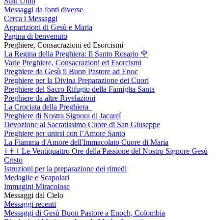
Stati Uniti
Messaggi da fonti diverse
Cerca i Messaggi
Apparizioni di Gesù e Maria
Pagina di benvenuto
Preghiere, Consacrazioni ed Esorcismi
La Regina della Preghiera: Il Santo Rosario
🌹
Varie Preghiere, Consacrazioni ed Esorcismi
Preghiere da Gesù il Buon Pastore ad Enoc
Preghiere per la Divina Preparazione dei Cuori
Preghiere del Sacro Rifugio della Famiglia Santa
Preghiere da altre Rivelazioni
La Crociata della Preghiera
Preghiere di Nostra Signora di Jacareí
Devozione al Sacratissimo Cuore di San Giuseppe
Preghiere per unirsi con l’Amore Santo
La Fiamma d'Amore dell'Immacolato Cuore di Maria
†
†
†
Le Ventiquattro Ore della Passione del Nostro Signore Gesù
Cristo
Istruzioni per la preparazione dei rimedi
Medaglie e Scapolari
Immagini Miracolose
Messaggi dal Cielo
Messaggi recenti
Messaggi di Gesù Buon Pastore a Enoch, Colombia