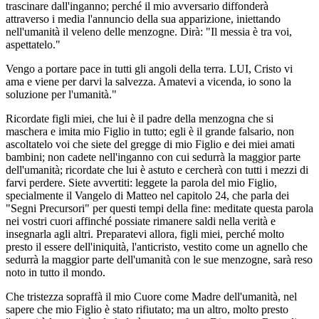
trascinare dall'inganno; perché il mio avversario diffonderà
attraverso i media l'annuncio della sua apparizione, iniettando
nell'umanità il veleno delle menzogne. Dirà: "Il messia è tra voi,
aspettatelo."
Vengo a portare pace in tutti gli angoli della terra. LUI, Cristo vi
ama e viene per darvi la salvezza. Amatevi a vicenda, io sono la
soluzione per l'umanità."
Ricordate figli miei, che lui è il padre della menzogna che si
maschera e imita mio Figlio in tutto; egli è il grande falsario, non
ascoltatelo voi che siete del gregge di mio Figlio e dei miei amati
bambini; non cadete nell'inganno con cui sedurrà la maggior parte
dell'umanità; ricordate che lui è astuto e cercherà con tutti i mezzi di
farvi perdere. Siete avvertiti: leggete la parola del mio Figlio,
specialmente il Vangelo di Matteo nel capitolo 24, che parla dei
"Segni Precursori" per questi tempi della fine: meditate questa parola
nei vostri cuori affinché possiate rimanere saldi nella verità e
insegnarla agli altri. Preparatevi allora, figli miei, perché molto
presto il essere dell'iniquità, l'anticristo, vestito come un agnello che
sedurrà la maggior parte dell'umanità con le sue menzogne, sarà reso
noto in tutto il mondo.
Che tristezza sopraffà il mio Cuore come Madre dell'umanità, nel
sapere che mio Figlio è stato rifiutato; ma un altro, molto presto