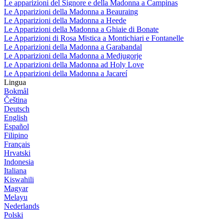
Le apparizioni del Signore e della Madonna a Campinas
Le Apparizioni della Madonna a Beauraing
Le Apparizioni della Madonna a Heede
Le Apparizioni della Madonna a Ghiaie di Bonate
Le Apparizioni di Rosa Mistica a Montichiari e Fontanelle
Le Apparizioni della Madonna a Garabandal
Le Apparizioni della Madonna a Medjugorje
Le Apparizioni della Madonna ad Holy Love
Le Apparizioni della Madonna a Jacareí
Lingua
Bokmål
Čeština
Deutsch
English
Español
Filipino
Français
Hrvatski
Indonesia
Italiana
Kiswahili
Magyar
Melayu
Nederlands
Polski