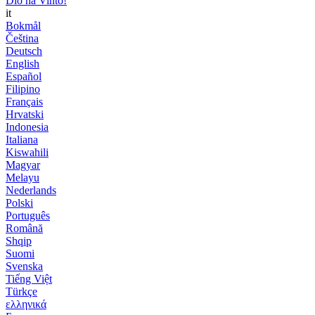
Dio ha Vinto!
it
Bokmål
Čeština
Deutsch
English
Español
Filipino
Français
Hrvatski
Indonesia
Italiana
Kiswahili
Magyar
Melayu
Nederlands
Polski
Português
Română
Shqip
Suomi
Svenska
Tiếng Việt
Türkçe
ελληνικά