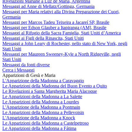
Rivelazioni Mariane a Luz de María, Argentina
Messaggi ad Anne di Mellatz/Gottinga, Germania
Messaggi per Maria relativi alla Divina Preparazione dei Cuori,
Germania
Messaggi per Marcos Tadeu Teixeira a Jacareí SP, Brasile
Messaggi per Edson Glauber a Itapiranga (AM], Brasile
Messaggi al Rifugio della Sacra Famiglia, Stati Uniti d’America
Messaggi ai Figli della Rinascita, Stati Uniti
Messaggi a John Leary di Rochester, nello stato di New York, negli
Stati Uniti
Messaggi per Maureen Sweeney-Kyle a North Ridgeville, negli
Stati Uniti
Messaggi da fonti diverse
Cerca i Messaggi
Apparizioni di Gesù e Maria
L'Apparizione della Madonna a Caravaggio
Le Apparizioni della Madonna del Buon Evento a Quito
Le Rivelazioni a Santa Margherita Maria Alacoque
Le Apparizioni della Madonna a La Salette
Le Apparizioni della Madonna a Lourdes
L'Apparizione della Madonna a Pontmain
Le Apparizioni della Madonna a Pellevoisin
L'Apparizione della Madonna a Knock
Le Apparizioni della Madonna a Castelpetroso
Le Apparizioni della Madonna a Fátima