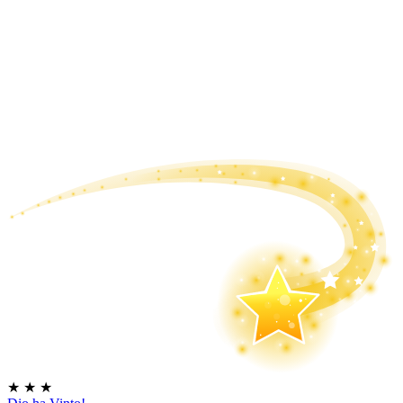
★
★
★