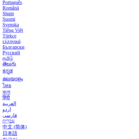
Português
Română
Shqip
Suomi
Svenska
Tiếng Việt
Türkçe
ελληνικά
Български
Русский
தமிழ்
తెలుగు
ಕನ್ನಡ
മലയാളം
ไทย
বাংলা
हिंदी
العربية
اردو
فارسی
עִברִית
中文 (简体)
日本語