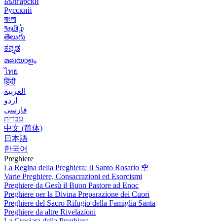
Български
Русский
বাংলা
বதமிழ்
తెలుగు
ಕನ್ನಡ
മലയാളം
ไทย
हिंदी
العربية
اردو
فارسی
עִברִית
中文 (简体)
日本語
한국어
Preghiere
La Regina della Preghiera: Il Santo Rosario
🌹
Varie Preghiere, Consacrazioni ed Esorcismi
Preghiere da Gesù il Buon Pastore ad Enoc
Preghiere per la Divina Preparazione dei Cuori
Preghiere del Sacro Rifugio della Famiglia Santa
Preghiere da altre Rivelazioni
La Crociata della Preghiera