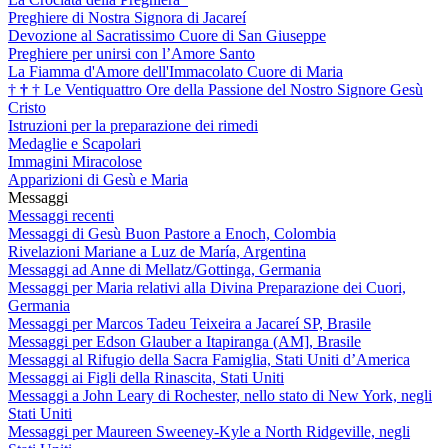
Preghiere di Nostra Signora di Jacareí
Devozione al Sacratissimo Cuore di San Giuseppe
Preghiere per unirsi con l’Amore Santo
La Fiamma d'Amore dell'Immacolato Cuore di Maria
†
†
†
Le Ventiquattro Ore della Passione del Nostro Signore Gesù
Cristo
Istruzioni per la preparazione dei rimedi
Medaglie e Scapolari
Immagini Miracolose
Apparizioni di Gesù e Maria
Messaggi
Messaggi recenti
Messaggi di Gesù Buon Pastore a Enoch, Colombia
Rivelazioni Mariane a Luz de María, Argentina
Messaggi ad Anne di Mellatz/Gottinga, Germania
Messaggi per Maria relativi alla Divina Preparazione dei Cuori,
Germania
Messaggi per Marcos Tadeu Teixeira a Jacareí SP, Brasile
Messaggi per Edson Glauber a Itapiranga (AM], Brasile
Messaggi al Rifugio della Sacra Famiglia, Stati Uniti d’America
Messaggi ai Figli della Rinascita, Stati Uniti
Messaggi a John Leary di Rochester, nello stato di New York, negli
Stati Uniti
Messaggi per Maureen Sweeney-Kyle a North Ridgeville, negli