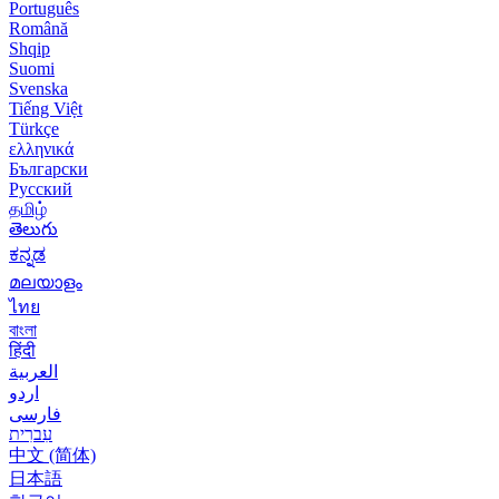
Português
Română
Shqip
Suomi
Svenska
Tiếng Việt
Türkçe
ελληνικά
Български
Русский
தமிழ்
తెలుగు
ಕನ್ನಡ
മലയാളം
ไทย
বাংলা
हिंदी
العربية
اردو
فارسی
עִברִית
中文 (简体)
日本語