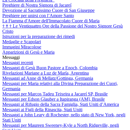
Preghiere di Nostra Signora di Jacareí
Devozione al Sacratissimo Cuore di San Giuseppe
Preghiere per unirsi con l’Amore Santo
La Fiamma d'Amore dell'Immacolato Cuore di Maria
†
†
†
Le Ventiquattro Ore della Passione del Nostro Signore Gesù
Cristo
Istruzioni per la preparazione dei rimedi
Medaglie e Scapolari
Immagini Miracolose
Apparizioni di Gesù e Maria
Messaggi
Messaggi recenti
Messaggi di Gesù Buon Pastore a Enoch, Colombia
Rivelazioni Mariane a Luz de María, Argentina
Messaggi ad Anne di Mellatz/Gottinga, Germania
Messaggi per Maria relativi alla Divina Preparazione dei Cuori,
Germania
Messaggi per Marcos Tadeu Teixeira a Jacareí SP, Brasile
Messaggi per Edson Glauber a Itapiranga (AM], Brasile
Messaggi al Rifugio della Sacra Famiglia, Stati Uniti d’America
Messaggi ai Figli della Rinascita, Stati Uniti
Messaggi a John Leary di Rochester, nello stato di New York, negli
Stati Uniti
Messaggi per Maureen Sweeney-Kyle a North Ridgeville, negli