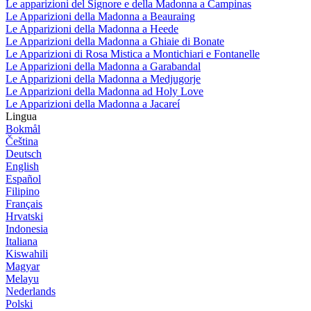
Le apparizioni del Signore e della Madonna a Campinas
Le Apparizioni della Madonna a Beauraing
Le Apparizioni della Madonna a Heede
Le Apparizioni della Madonna a Ghiaie di Bonate
Le Apparizioni di Rosa Mistica a Montichiari e Fontanelle
Le Apparizioni della Madonna a Garabandal
Le Apparizioni della Madonna a Medjugorje
Le Apparizioni della Madonna ad Holy Love
Le Apparizioni della Madonna a Jacareí
Lingua
Bokmål
Čeština
Deutsch
English
Español
Filipino
Français
Hrvatski
Indonesia
Italiana
Kiswahili
Magyar
Melayu
Nederlands
Polski