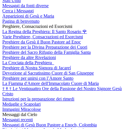
Stati Uniti
Messaggi da fonti diverse
Cerca i Messaggi
Apparizioni di Gesù e Maria
Pagina di benvenuto
Preghiere, Consacrazioni ed Esorcismi
La Regina della Preghiera: Il Santo Rosario
🌹
Varie Preghiere, Consacrazioni ed Esorcismi
Preghiere da Gesù il Buon Pastore ad Enoc
Preghiere per la Divina Preparazione dei Cuori
Preghiere del Sacro Rifugio della Famiglia Santa
Preghiere da altre Rivelazioni
La Crociata della Preghiera
Preghiere di Nostra Signora di Jacareí
Devozione al Sacratissimo Cuore di San Giuseppe
Preghiere per unirsi con l’Amore Santo
La Fiamma d'Amore dell'Immacolato Cuore di Maria
†
†
†
Le Ventiquattro Ore della Passione del Nostro Signore Gesù
Cristo
Istruzioni per la preparazione dei rimedi
Medaglie e Scapolari
Immagini Miracolose
Messaggi dal Cielo
Messaggi recenti
Messaggi di Gesù Buon Pastore a Enoch, Colombia