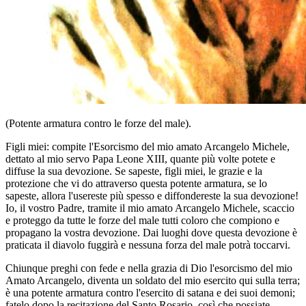
(Potente armatura contro le forze del male).
Figli miei: compite l'Esorcismo del mio amato Arcangelo Michele,
dettato al mio servo Papa Leone XIII, quante più volte potete e
diffuse la sua devozione. Se sapeste, figli miei, le grazie e la
protezione che vi do attraverso questa potente armatura, se lo
sapeste, allora l'usereste più spesso e diffondereste la sua devozione!
Io, il vostro Padre, tramite il mio amato Arcangelo Michele, scaccio
e proteggo da tutte le forze del male tutti coloro che compiono e
propagano la vostra devozione. Dai luoghi dove questa devozione è
praticata il diavolo fuggirà e nessuna forza del male potrà toccarvi.
Chiunque preghi con fede e nella grazia di Dio l'esorcismo del mio
Amato Arcangelo, diventa un soldato del mio esercito qui sulla terra;
è una potente armatura contro l'esercito di satana e dei suoi demoni;
fatelo dopo la recitazione del Santo Rosario, così che possiate