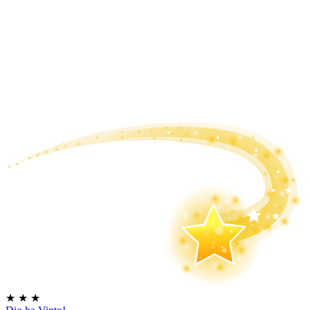
★
★
★