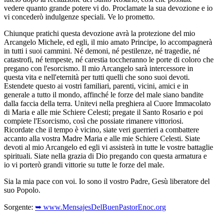
vedere quanto grande potere vi do. Proclamate la sua devozione e io
vi concederò indulgenze speciali. Ve lo prometto.
Chiunque pratichi questa devozione avrà la protezione del mio
Arcangelo Michele, ed egli, il mio amato Principe, lo accompagnerà
in tutti i suoi cammini. Né demoni, né pestilenze, né tragedie, né
catastrofi, né tempeste, né carestia toccheranno le porte di coloro che
pregano con l'esorcismo. Il mio Arcangelo sarà intercessore in
questa vita e nell'eternità per tutti quelli che sono suoi devoti.
Estendete questo ai vostri familiari, parenti, vicini, amici e in
generale a tutto il mondo, affinché le forze del male siano bandite
dalla faccia della terra. Unitevi nella preghiera al Cuore Immacolato
di Maria e alle mie Schiere Celesti; pregate il Santo Rosario e poi
compiete l'Esorcismo, così che possiate rimanere vittoriosi.
Ricordate che il tempo è vicino, siate veri guerrieri a combattere
accanto alla vostra Madre Maria e alle mie Schiere Celesti. Siate
devoti al mio Arcangelo ed egli vi assisterà in tutte le vostre battaglie
spirituali. Siate nella grazia di Dio pregando con questa armatura e
io vi porterò grandi vittorie su tutte le forze del male.
Sia la mia pace con voi. Io sono il vostro Padre, Gesù liberatore del
suo Popolo.
Sorgente:
➥ www.MensajesDelBuenPastorEnoc.org