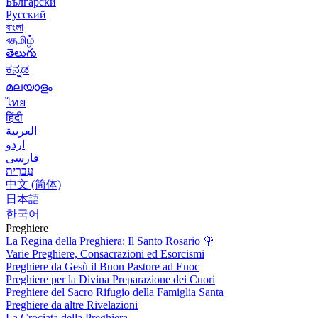
Български
Русский
বাংলা
বதமிழ்
తెలుగు
ಕನ್ನಡ
മലയാളം
ไทย
हिंदी
العربية
اردو
فارسی
עִברִית
中文 (简体)
日本語
한국어
Preghiere
La Regina della Preghiera: Il Santo Rosario
🌹
Varie Preghiere, Consacrazioni ed Esorcismi
Preghiere da Gesù il Buon Pastore ad Enoc
Preghiere per la Divina Preparazione dei Cuori
Preghiere del Sacro Rifugio della Famiglia Santa
Preghiere da altre Rivelazioni
La Crociata della Preghiera