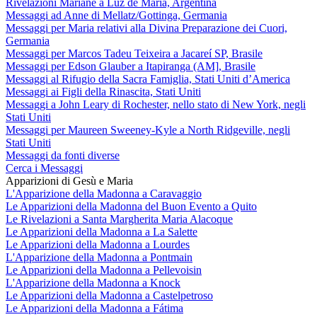
Rivelazioni Mariane a Luz de María, Argentina
Messaggi ad Anne di Mellatz/Gottinga, Germania
Messaggi per Maria relativi alla Divina Preparazione dei Cuori,
Germania
Messaggi per Marcos Tadeu Teixeira a Jacareí SP, Brasile
Messaggi per Edson Glauber a Itapiranga (AM], Brasile
Messaggi al Rifugio della Sacra Famiglia, Stati Uniti d’America
Messaggi ai Figli della Rinascita, Stati Uniti
Messaggi a John Leary di Rochester, nello stato di New York, negli
Stati Uniti
Messaggi per Maureen Sweeney-Kyle a North Ridgeville, negli
Stati Uniti
Messaggi da fonti diverse
Cerca i Messaggi
Apparizioni di Gesù e Maria
L'Apparizione della Madonna a Caravaggio
Le Apparizioni della Madonna del Buon Evento a Quito
Le Rivelazioni a Santa Margherita Maria Alacoque
Le Apparizioni della Madonna a La Salette
Le Apparizioni della Madonna a Lourdes
L'Apparizione della Madonna a Pontmain
Le Apparizioni della Madonna a Pellevoisin
L'Apparizione della Madonna a Knock
Le Apparizioni della Madonna a Castelpetroso
Le Apparizioni della Madonna a Fátima