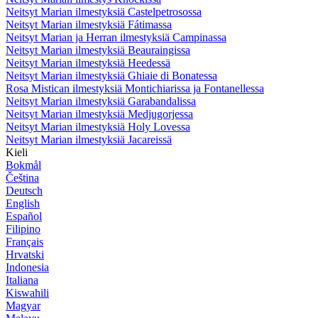
Neitsyt Marian ilmestyksiä Castelpetrosossa
Neitsyt Marian ilmestyksiä Fátimassa
Neitsyt Marian ja Herran ilmestyksiä Campinassa
Neitsyt Marian ilmestyksiä Beauraingissa
Neitsyt Marian ilmestyksiä Heedessä
Neitsyt Marian ilmestyksiä Ghiaie di Bonatessa
Rosa Mistican ilmestyksiä Montichiarissa ja Fontanellessa
Neitsyt Marian ilmestyksiä Garabandalissa
Neitsyt Marian ilmestyksiä Medjugorjessa
Neitsyt Marian ilmestyksiä Holy Lovessa
Neitsyt Marian ilmestyksiä Jacareissä
Kieli
Bokmål
Čeština
Deutsch
English
Español
Filipino
Français
Hrvatski
Indonesia
Italiana
Kiswahili
Magyar