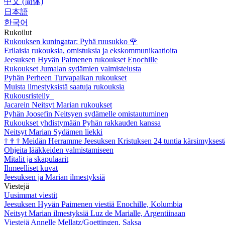
中文 (简体)
日本語
한국어
Rukoilut
Rukouksen kuningatar: Pyhä ruusukko
🌹
Erilaisia rukouksia, omistuksia ja ekskommunikaatioita
Jeesuksen Hyvän Paimenen rukoukset Enochille
Rukoukset Jumalan sydämien valmistelusta
Pyhän Perheen Turvapaikan rukoukset
Muista ilmestyksistä saatuja rukouksia
Rukousristeily
Jacarein Neitsyt Marian rukoukset
Pyhän Joosefin Neitsyen sydämelle omistautuminen
Rukoukset yhdistymään Pyhän rakkauden kanssa
Neitsyt Marian Sydämen liekki
†
†
†
Meidän Herramme Jeesuksen Kristuksen 24 tuntia kärsimyksest
Ohjeita lääkkeiden valmistamiseen
Mitalit ja skapulaarit
Ihmeelliset kuvat
Jeesuksen ja Marian ilmestyksiä
Viestejä
Uusimmat viestit
Jeesuksen Hyvän Paimenen viestiä Enochille, Kolumbia
Neitsyt Marian ilmestyksiä Luz de Marialle, Argentiinaan
Viestejä Annelle Mellatz/Goettingen, Saksa