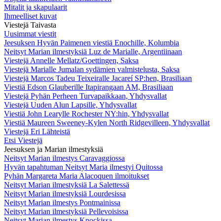
Mitalit ja skapulaarit
Ihmeelliset kuvat
Viestejä Taivasta
Uusimmat viestit
Jeesuksen Hyvän Paimenen viestiä Enochille, Kolumbia
Neitsyt Marian ilmestyksiä Luz de Marialle, Argentiinaan
Viestejä Annelle Mellatz/Goettingen, Saksa
Viestejä Marialle Jumalan sydämien valmistelusta, Saksa
Viestejä Marcos Tadeu Teixeiralle Jacareí SP:hen, Brasiliaan
Viestiä Edson Glauberille Itapirangaan AM, Brasiliaan
Viestejä Pyhän Perheen Turvapaikkaan, Yhdysvallat
Viestejä Uuden Alun Lapsille, Yhdysvallat
Viestiä John Learylle Rochester NY:hin, Yhdysvallat
Viestiä Maureen Sweeney-Kylen North Ridgevilleen, Yhdysvallat
Viestejä Eri Lähteistä
Etsi Viestejä
Jeesuksen ja Marian ilmestyksiä
Neitsyt Marian ilmestys Caravaggiossa
Hyvän tapahtuman Neitsyt Maria ilmestyi Quitossa
Pyhän Margareta Maria Alacoquen ilmoitukset
Neitsyt Marian ilmestyksiä La Salettessä
Neitsyt Marian ilmestyksiä Lourdesissa
Neitsyt Marian ilmestys Pontmainissa
Neitsyt Marian ilmestyksiä Pellevoisissa
Neitsyt Marian ilmestys Knockissa