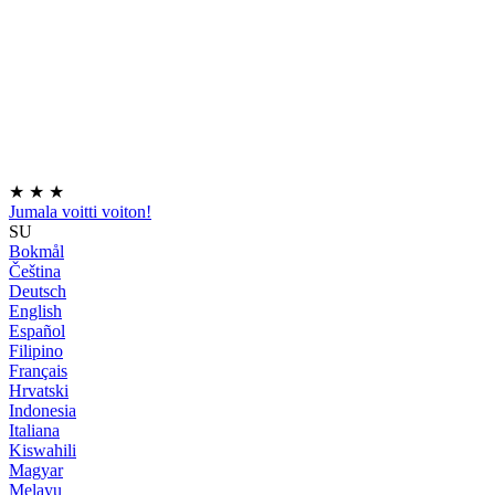
★
★
★
Jumala voitti voiton!
SU
Bokmål
Čeština
Deutsch
English
Español
Filipino
Français
Hrvatski
Indonesia
Italiana
Kiswahili
Magyar
Melayu