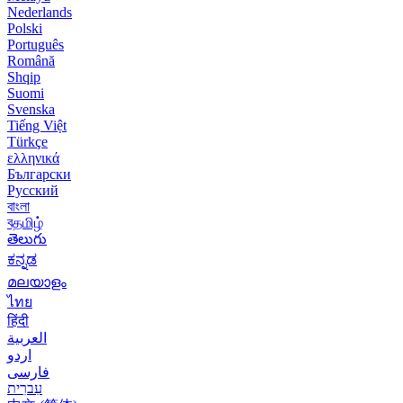
Nederlands
Polski
Português
Română
Shqip
Suomi
Svenska
Tiếng Việt
Türkçe
ελληνικά
Български
Русский
বাংলা
বதமிழ்
తెలుగు
ಕನ್ನಡ
മലയാളം
ไทย
हिंदी
العربية
اردو
فارسی
עִברִית