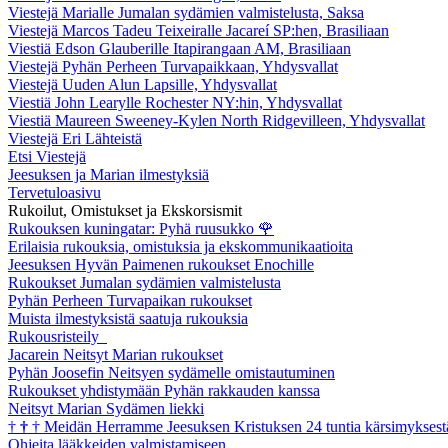
Viestejä Marialle Jumalan sydämien valmistelusta, Saksa
Viestejä Marcos Tadeu Teixeiralle Jacareí SP:hen, Brasiliaan
Viestiä Edson Glauberille Itapirangaan AM, Brasiliaan
Viestejä Pyhän Perheen Turvapaikkaan, Yhdysvallat
Viestejä Uuden Alun Lapsille, Yhdysvallat
Viestiä John Learylle Rochester NY:hin, Yhdysvallat
Viestiä Maureen Sweeney-Kylen North Ridgevilleen, Yhdysvallat
Viestejä Eri Lähteistä
Etsi Viestejä
Jeesuksen ja Marian ilmestyksiä
Tervetuloasivu
Rukoilut, Omistukset ja Ekskorsismit
Rukouksen kuningatar: Pyhä ruusukko
🌹
Erilaisia rukouksia, omistuksia ja ekskommunikaatioita
Jeesuksen Hyvän Paimenen rukoukset Enochille
Rukoukset Jumalan sydämien valmistelusta
Pyhän Perheen Turvapaikan rukoukset
Muista ilmestyksistä saatuja rukouksia
Rukousristeily
Jacarein Neitsyt Marian rukoukset
Pyhän Joosefin Neitsyen sydämelle omistautuminen
Rukoukset yhdistymään Pyhän rakkauden kanssa
Neitsyt Marian Sydämen liekki
†
†
†
Meidän Herramme Jeesuksen Kristuksen 24 tuntia kärsimyksest
Ohjeita lääkkeiden valmistamiseen