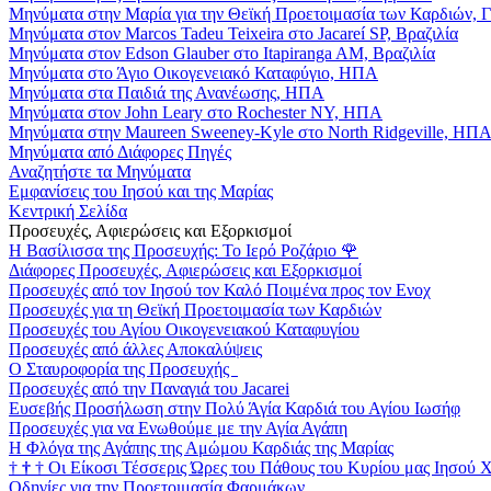
Μηνύματα στην Μαρία για την Θεϊκή Προετοιμασία των Καρδιών, 
Μηνύματα στον Marcos Tadeu Teixeira στο Jacareí SP, Βραζιλία
Μηνύματα στον Edson Glauber στο Itapiranga AM, Βραζιλία
Μηνύματα στο Άγιο Οικογενειακό Καταφύγιο, ΗΠΑ
Μηνύματα στα Παιδιά της Ανανέωσης, ΗΠΑ
Μηνύματα στον John Leary στο Rochester NY, ΗΠΑ
Μηνύματα στην Maureen Sweeney-Kyle στο North Ridgeville, ΗΠ
Μηνύματα από Διάφορες Πηγές
Αναζητήστε τα Μηνύματα
Εμφανίσεις του Ιησού και της Μαρίας
Κεντρική Σελίδα
Προσευχές, Αφιερώσεις και Εξορκισμοί
Η Βασίλισσα της Προσευχής: Το Ιερό Ροζάριο
🌹
Διάφορες Προσευχές, Αφιερώσεις και Εξορκισμοί
Προσευχές από τον Ιησού τον Καλό Ποιμένα προς τον Ενοχ
Προσευχές για τη Θεϊκή Προετοιμασία των Καρδιών
Προσευχές του Αγίου Οικογενειακού Καταφυγίου
Προσευχές από άλλες Αποκαλύψεις
Ο Σταυροφορία της Προσευχής
Προσευχές από την Παναγιά του Jacarei
Ευσεβής Προσήλωση στην Πολύ Άγία Καρδιά του Αγίου Ιωσήφ
Προσευχές για να Ενωθούμε με την Αγία Αγάπη
Η Φλόγα της Αγάπης της Αμώμου Καρδιάς της Μαρίας
†
†
†
Οι Είκοσι Τέσσερις Ώρες του Πάθους του Κυρίου μας Ιησού 
Οδηγίες για την Προετοιμασία Φαρμάκων