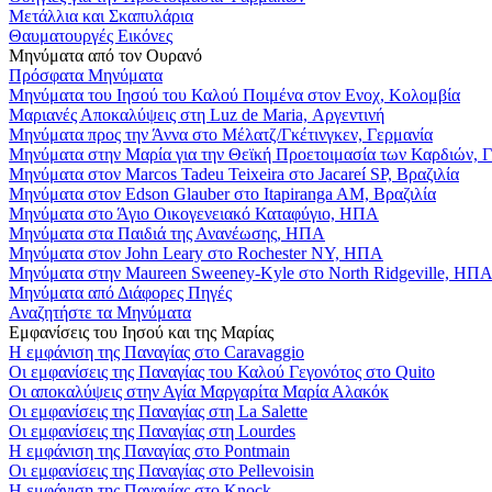
Μετάλλια και Σκαπυλάρια
Θαυματουργές Εικόνες
Μηνύματα από τον Ουρανό
Πρόσφατα Μηνύματα
Μηνύματα του Ιησού του Καλού Ποιμένα στον Ενοχ, Κολομβία
Μαριανές Αποκαλύψεις στη Luz de Maria, Αργεντινή
Μηνύματα προς την Άννα στο Μέλατζ/Γκέτινγκεν, Γερμανία
Μηνύματα στην Μαρία για την Θεϊκή Προετοιμασία των Καρδιών, 
Μηνύματα στον Marcos Tadeu Teixeira στο Jacareí SP, Βραζιλία
Μηνύματα στον Edson Glauber στο Itapiranga AM, Βραζιλία
Μηνύματα στο Άγιο Οικογενειακό Καταφύγιο, ΗΠΑ
Μηνύματα στα Παιδιά της Ανανέωσης, ΗΠΑ
Μηνύματα στον John Leary στο Rochester NY, ΗΠΑ
Μηνύματα στην Maureen Sweeney-Kyle στο North Ridgeville, ΗΠ
Μηνύματα από Διάφορες Πηγές
Αναζητήστε τα Μηνύματα
Εμφανίσεις του Ιησού και της Μαρίας
Η εμφάνιση της Παναγίας στο Caravaggio
Οι εμφανίσεις της Παναγίας του Καλού Γεγονότος στο Quito
Οι αποκαλύψεις στην Αγία Μαργαρίτα Μαρία Αλακόκ
Οι εμφανίσεις της Παναγίας στη La Salette
Οι εμφανίσεις της Παναγίας στη Lourdes
Η εμφάνιση της Παναγίας στο Pontmain
Οι εμφανίσεις της Παναγίας στο Pellevoisin
Η εμφάνιση της Παναγίας στο Knock