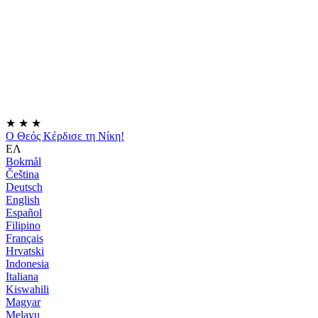
★
★
★
Ο Θεός Κέρδισε τη Νίκη!
ΕΛ
Bokmål
Čeština
Deutsch
English
Español
Filipino
Français
Hrvatski
Indonesia
Italiana
Kiswahili
Magyar
Melayu