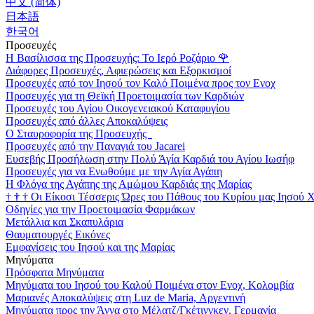
中文 (简体)
日本語
한국어
Προσευχές
Η Βασίλισσα της Προσευχής: Το Ιερό Ροζάριο
🌹
Διάφορες Προσευχές, Αφιερώσεις και Εξορκισμοί
Προσευχές από τον Ιησού τον Καλό Ποιμένα προς τον Ενοχ
Προσευχές για τη Θεϊκή Προετοιμασία των Καρδιών
Προσευχές του Αγίου Οικογενειακού Καταφυγίου
Προσευχές από άλλες Αποκαλύψεις
Ο Σταυροφορία της Προσευχής
Προσευχές από την Παναγιά του Jacarei
Ευσεβής Προσήλωση στην Πολύ Άγία Καρδιά του Αγίου Ιωσήφ
Προσευχές για να Ενωθούμε με την Αγία Αγάπη
Η Φλόγα της Αγάπης της Αμώμου Καρδιάς της Μαρίας
†
†
†
Οι Είκοσι Τέσσερις Ώρες του Πάθους του Κυρίου μας Ιησού 
Οδηγίες για την Προετοιμασία Φαρμάκων
Μετάλλια και Σκαπυλάρια
Θαυματουργές Εικόνες
Εμφανίσεις του Ιησού και της Μαρίας
Μηνύματα
Πρόσφατα Μηνύματα
Μηνύματα του Ιησού του Καλού Ποιμένα στον Ενοχ, Κολομβία
Μαριανές Αποκαλύψεις στη Luz de Maria, Αργεντινή
Μηνύματα προς την Άννα στο Μέλατζ/Γκέτινγκεν, Γερμανία