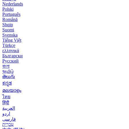
Nederlands
Polski
Português
Română
Shqip
Suomi
Svenska
Tiếng Việt
Türkçe
ελληνικά
Български
Русский
বাংলা
বதமிழ்
తెలుగు
ಕನ್ನಡ
മലയാളം
ไทย
हिंदी
العربية
اردو
فارسی
עִברִית