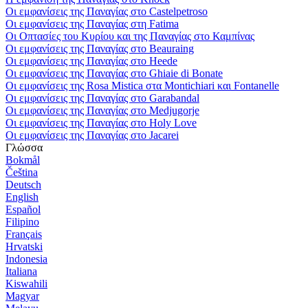
Οι εμφανίσεις της Παναγίας στο Castelpetroso
Οι εμφανίσεις της Παναγίας στη Fatima
Οι Οπτασίες του Κυρίου και της Παναγίας στο Καμπίνας
Οι εμφανίσεις της Παναγίας στο Beauraing
Οι εμφανίσεις της Παναγίας στο Heede
Οι εμφανίσεις της Παναγίας στο Ghiaie di Bonate
Οι εμφανίσεις της Rosa Mistica στα Montichiari και Fontanelle
Οι εμφανίσεις της Παναγίας στο Garabandal
Οι εμφανίσεις της Παναγίας στο Medjugorje
Οι εμφανίσεις της Παναγίας στο Holy Love
Οι εμφανίσεις της Παναγίας στο Jacarei
Γλώσσα
Bokmål
Čeština
Deutsch
English
Español
Filipino
Français
Hrvatski
Indonesia
Italiana
Kiswahili
Magyar