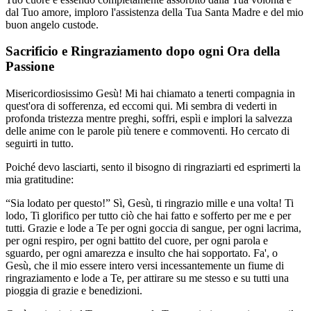
dal Tuo amore, imploro l'assistenza della Tua Santa Madre e del mio
buon angelo custode.
Sacrificio e Ringraziamento dopo ogni Ora della
Passione
Misericordiosissimo Gesù! Mi hai chiamato a tenerti compagnia in
quest'ora di sofferenza, ed eccomi qui. Mi sembra di vederti in
profonda tristezza mentre preghi, soffri, espìi e implori la salvezza
delle anime con le parole più tenere e commoventi. Ho cercato di
seguirti in tutto.
Poiché devo lasciarti, sento il bisogno di ringraziarti ed esprimerti la
mia gratitudine:
“Sia lodato per questo!” Sì, Gesù, ti ringrazio mille e una volta! Ti
lodo, Ti glorifico per tutto ciò che hai fatto e sofferto per me e per
tutti. Grazie e lode a Te per ogni goccia di sangue, per ogni lacrima,
per ogni respiro, per ogni battito del cuore, per ogni parola e
sguardo, per ogni amarezza e insulto che hai sopportato. Fa', o
Gesù, che il mio essere intero versi incessantemente un fiume di
ringraziamento e lode a Te, per attirare su me stesso e su tutti una
pioggia di grazie e benedizioni.