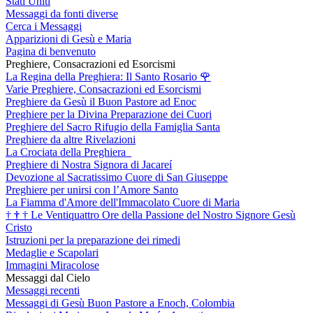
Stati Uniti
Messaggi da fonti diverse
Cerca i Messaggi
Apparizioni di Gesù e Maria
Pagina di benvenuto
Preghiere, Consacrazioni ed Esorcismi
La Regina della Preghiera: Il Santo Rosario
🌹
Varie Preghiere, Consacrazioni ed Esorcismi
Preghiere da Gesù il Buon Pastore ad Enoc
Preghiere per la Divina Preparazione dei Cuori
Preghiere del Sacro Rifugio della Famiglia Santa
Preghiere da altre Rivelazioni
La Crociata della Preghiera
Preghiere di Nostra Signora di Jacareí
Devozione al Sacratissimo Cuore di San Giuseppe
Preghiere per unirsi con l’Amore Santo
La Fiamma d'Amore dell'Immacolato Cuore di Maria
†
†
†
Le Ventiquattro Ore della Passione del Nostro Signore Gesù
Cristo
Istruzioni per la preparazione dei rimedi
Medaglie e Scapolari
Immagini Miracolose
Messaggi dal Cielo
Messaggi recenti
Messaggi di Gesù Buon Pastore a Enoch, Colombia