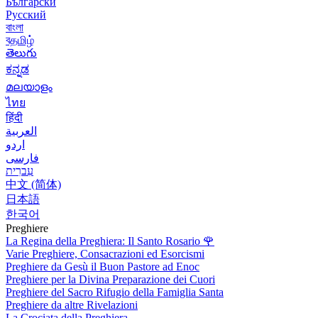
Български
Русский
বাংলা
বதமிழ்
తెలుగు
ಕನ್ನಡ
മലയാളം
ไทย
हिंदी
العربية
اردو
فارسی
עִברִית
中文 (简体)
日本語
한국어
Preghiere
La Regina della Preghiera: Il Santo Rosario
🌹
Varie Preghiere, Consacrazioni ed Esorcismi
Preghiere da Gesù il Buon Pastore ad Enoc
Preghiere per la Divina Preparazione dei Cuori
Preghiere del Sacro Rifugio della Famiglia Santa
Preghiere da altre Rivelazioni
La Crociata della Preghiera