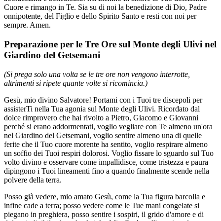
Cuore e rimango in Te. Sia su di noi la benedizione di Dio, Padre
onnipotente, del Figlio e dello Spirito Santo e resti con noi per
sempre. Amen.
Preparazione per le Tre Ore sul Monte degli Ulivi nel
Giardino del Getsemani
(Si prega solo una volta se le tre ore non vengono interrotte,
altrimenti si ripete quante volte si ricomincia.)
Gesù, mio divino Salvatore! Portami con i Tuoi tre discepoli per
assisterTi nella Tua agonia sul Monte degli Ulivi. Ricordato dal
dolce rimprovero che hai rivolto a Pietro, Giacomo e Giovanni
perché si erano addormentati, voglio vegliare con Te almeno un'ora
nel Giardino del Getsemani, voglio sentire almeno una di quelle
ferite che il Tuo cuore morente ha sentito, voglio respirare almeno
un soffio dei Tuoi respiri dolorosi. Voglio fissare lo sguardo sul Tuo
volto divino e osservare come impallidisce, come tristezza e paura
dipingono i Tuoi lineamenti fino a quando finalmente scende nella
polvere della terra.
Posso già vedere, mio amato Gesù, come la Tua figura barcolla e
infine cade a terra; posso vedere come le Tue mani congelate si
piegano in preghiera, posso sentire i sospiri, il grido d'amore e di