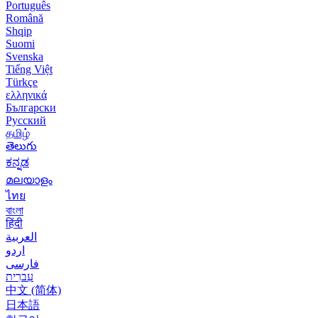
Português
Română
Shqip
Suomi
Svenska
Tiếng Việt
Türkçe
ελληνικά
Български
Русский
தமிழ்
తెలుగు
ಕನ್ನಡ
മലയാളം
ไทย
বাংলা
हिंदी
العربية
اردو
فارسی
עִברִית
中文 (简体)
日本語