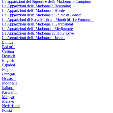
Le apparizioni del Signore e della Madonna a Campinas
Le Apparizioni della Madonna a Beauraing
Le Apparizioni della Madonna a Heede
Le Apparizioni della Madonna a Ghiaie di Bonate
Le Apparizioni di Rosa Mistica a Montichiari e Fontanelle
Le Apparizioni della Madonna a Garabandal
Le Apparizioni della Madonna a Medjugorje
Le Apparizioni della Madonna ad Holy Love
Le Apparizioni della Madonna a Jacareí
Lingua
Bokmål
Čeština
Deutsch
English
Español
Filipino
Français
Hrvatski
Indonesia
Italiana
Kiswahili
Magyar
Melayu
Nederlands
Polski