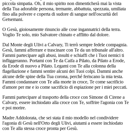
piccola simpatia. Oh, il mio spirito non dimenticherà mai la vista
della Tua adorabile persona, tremante, abbattuta, spezzata, umiliata
fino alla polvere e coperta di sudore di sangue nell'oscurità del
Getsemani.
O Gesù, gioiosamente rinuncio alle cose ingannatrici della terra.
Voglio Te solo, mio Salvatore chinato e afflitto dal dolore.
Dal Monte degli Ulivi a Calvary, Ti terrò sempre fedele compagnia.
Gesù, fammi afferrare e trascinare con Te da un tribunale all'altro.
Fammi partecipare agli abusi, insulti e schiaffi che i Tuoi nemici ti
infliggeranno. Portami con Te da Caifa a Pilato, da Pilato a Erode,
da Erode di nuovo a Pilato. Legami con Te alla colonna della
flagellazione e fammi sentire alcuni dei Tuoi colpi. Dammi anche
alcune delle spine della Tua corona, perché feriscano la mia testa.
Fammi condannare con Te alla morte in croce, Te come sacrificio
d'amore per me e io come sacrificio di espiazione per i miei peccati.
Fammi partecipare al trasporto della croce con Simone di Cirene a
Calvary, essere inchiodato alla croce con Te, soffrire l'agonia con Te
e poi morire.
Madre Addolorata, che sei stata il mio modello nel condividere
l'agonia di Gesù nell'Orto degli Ulivi, aiutami a essere inchiodato
con Te alla stessa croce pronta per Gesù.