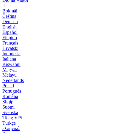
Dio ha Vinto!
it
Bokmål
Čeština
Deutsch
English
Español
Filipino
Français
Hrvatski
Indonesia
Italiana
Kiswahili
Magyar
Melayu
Nederlands
Polski
Português
Română
Shqip
Suomi
Svenska
Tiếng Việt
Türkçe
ελληνικά