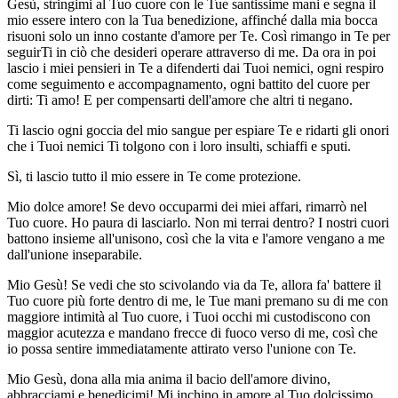
Gesù, stringimi al Tuo cuore con le Tue santissime mani e segna il
mio essere intero con la Tua benedizione, affinché dalla mia bocca
risuoni solo un inno costante d'amore per Te. Così rimango in Te per
seguirTi in ciò che desideri operare attraverso di me. Da ora in poi
lascio i miei pensieri in Te a difenderti dai Tuoi nemici, ogni respiro
come seguimento e accompagnamento, ogni battito del cuore per
dirti: Ti amo! E per compensarti dell'amore che altri ti negano.
Ti lascio ogni goccia del mio sangue per espiare Te e ridarti gli onori
che i Tuoi nemici Ti tolgono con i loro insulti, schiaffi e sputi.
Sì, ti lascio tutto il mio essere in Te come protezione.
Mio dolce amore! Se devo occuparmi dei miei affari, rimarrò nel
Tuo cuore. Ho paura di lasciarlo. Non mi terrai dentro? I nostri cuori
battono insieme all'unisono, così che la vita e l'amore vengano a me
dall'unione inseparabile.
Mio Gesù! Se vedi che sto scivolando via da Te, allora fa' battere il
Tuo cuore più forte dentro di me, le Tue mani premano su di me con
maggiore intimità al Tuo cuore, i Tuoi occhi mi custodiscono con
maggior acutezza e mandano frecce di fuoco verso di me, così che
io possa sentire immediatamente attirato verso l'unione con Te.
Mio Gesù, dona alla mia anima il bacio dell'amore divino,
abbracciami e benedicimi! Mi inchino in amore al Tuo dolcissimo