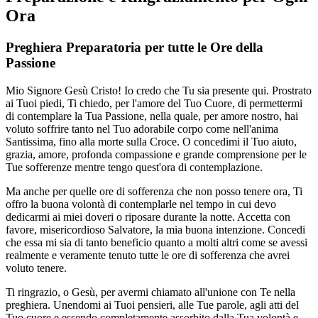
Ora
Preghiera Preparatoria per tutte le Ore della
Passione
Mio Signore Gesù Cristo! Io credo che Tu sia presente qui. Prostrato
ai Tuoi piedi, Ti chiedo, per l'amore del Tuo Cuore, di permettermi
di contemplare la Tua Passione, nella quale, per amore nostro, hai
voluto soffrire tanto nel Tuo adorabile corpo come nell'anima
Santissima, fino alla morte sulla Croce. O concedimi il Tuo aiuto,
grazia, amore, profonda compassione e grande comprensione per le
Tue sofferenze mentre tengo quest'ora di contemplazione.
Ma anche per quelle ore di sofferenza che non posso tenere ora, Ti
offro la buona volontà di contemplarle nel tempo in cui devo
dedicarmi ai miei doveri o riposare durante la notte. Accetta con
favore, misericordioso Salvatore, la mia buona intenzione. Concedi
che essa mi sia di tanto beneficio quanto a molti altri come se avessi
realmente e veramente tenuto tutte le ore di sofferenza che avrei
voluto tenere.
Ti ringrazio, o Gesù, per avermi chiamato all'unione con Te nella
preghiera. Unendomi ai Tuoi pensieri, alle Tue parole, agli atti del
Tuo cuore e essendo completamente assorbito dalla Tua volontà e