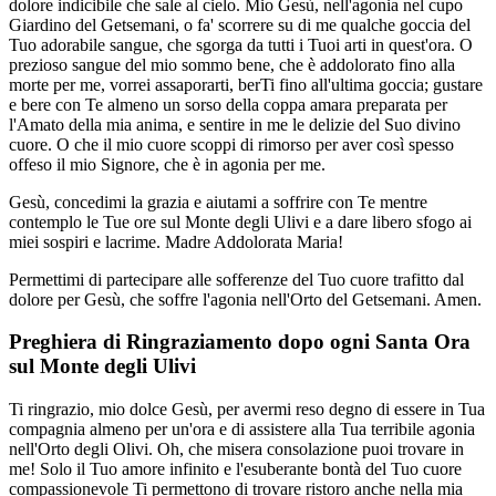
dolore indicibile che sale al cielo. Mio Gesù, nell'agonia nel cupo
Giardino del Getsemani, o fa' scorrere su di me qualche goccia del
Tuo adorabile sangue, che sgorga da tutti i Tuoi arti in quest'ora. O
prezioso sangue del mio sommo bene, che è addolorato fino alla
morte per me, vorrei assaporarti, berTi fino all'ultima goccia; gustare
e bere con Te almeno un sorso della coppa amara preparata per
l'Amato della mia anima, e sentire in me le delizie del Suo divino
cuore. O che il mio cuore scoppi di rimorso per aver così spesso
offeso il mio Signore, che è in agonia per me.
Gesù, concedimi la grazia e aiutami a soffrire con Te mentre
contemplo le Tue ore sul Monte degli Ulivi e a dare libero sfogo ai
miei sospiri e lacrime. Madre Addolorata Maria!
Permettimi di partecipare alle sofferenze del Tuo cuore trafitto dal
dolore per Gesù, che soffre l'agonia nell'Orto del Getsemani. Amen.
Preghiera di Ringraziamento dopo ogni Santa Ora
sul Monte degli Ulivi
Ti ringrazio, mio dolce Gesù, per avermi reso degno di essere in Tua
compagnia almeno per un'ora e di assistere alla Tua terribile agonia
nell'Orto degli Olivi. Oh, che misera consolazione puoi trovare in
me! Solo il Tuo amore infinito e l'esuberante bontà del Tuo cuore
compassionevole Ti permettono di trovare ristoro anche nella mia