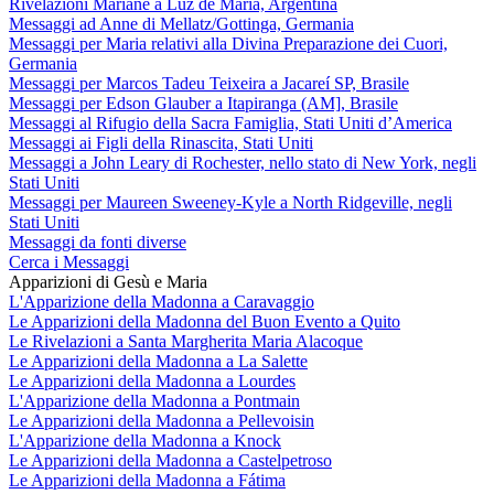
Rivelazioni Mariane a Luz de María, Argentina
Messaggi ad Anne di Mellatz/Gottinga, Germania
Messaggi per Maria relativi alla Divina Preparazione dei Cuori,
Germania
Messaggi per Marcos Tadeu Teixeira a Jacareí SP, Brasile
Messaggi per Edson Glauber a Itapiranga (AM], Brasile
Messaggi al Rifugio della Sacra Famiglia, Stati Uniti d’America
Messaggi ai Figli della Rinascita, Stati Uniti
Messaggi a John Leary di Rochester, nello stato di New York, negli
Stati Uniti
Messaggi per Maureen Sweeney-Kyle a North Ridgeville, negli
Stati Uniti
Messaggi da fonti diverse
Cerca i Messaggi
Apparizioni di Gesù e Maria
L'Apparizione della Madonna a Caravaggio
Le Apparizioni della Madonna del Buon Evento a Quito
Le Rivelazioni a Santa Margherita Maria Alacoque
Le Apparizioni della Madonna a La Salette
Le Apparizioni della Madonna a Lourdes
L'Apparizione della Madonna a Pontmain
Le Apparizioni della Madonna a Pellevoisin
L'Apparizione della Madonna a Knock
Le Apparizioni della Madonna a Castelpetroso
Le Apparizioni della Madonna a Fátima