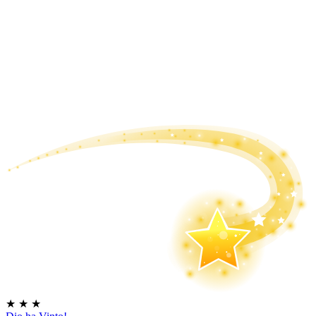
★
★
★