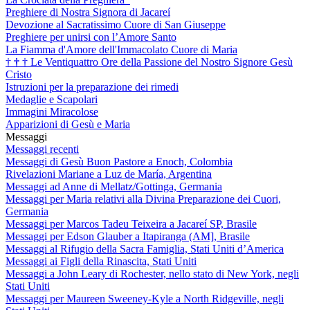
Preghiere di Nostra Signora di Jacareí
Devozione al Sacratissimo Cuore di San Giuseppe
Preghiere per unirsi con l’Amore Santo
La Fiamma d'Amore dell'Immacolato Cuore di Maria
†
†
†
Le Ventiquattro Ore della Passione del Nostro Signore Gesù
Cristo
Istruzioni per la preparazione dei rimedi
Medaglie e Scapolari
Immagini Miracolose
Apparizioni di Gesù e Maria
Messaggi
Messaggi recenti
Messaggi di Gesù Buon Pastore a Enoch, Colombia
Rivelazioni Mariane a Luz de María, Argentina
Messaggi ad Anne di Mellatz/Gottinga, Germania
Messaggi per Maria relativi alla Divina Preparazione dei Cuori,
Germania
Messaggi per Marcos Tadeu Teixeira a Jacareí SP, Brasile
Messaggi per Edson Glauber a Itapiranga (AM], Brasile
Messaggi al Rifugio della Sacra Famiglia, Stati Uniti d’America
Messaggi ai Figli della Rinascita, Stati Uniti
Messaggi a John Leary di Rochester, nello stato di New York, negli
Stati Uniti
Messaggi per Maureen Sweeney-Kyle a North Ridgeville, negli