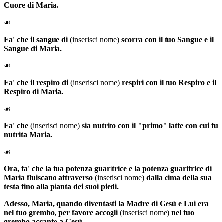
Cuore di Maria.
☙
Fa' che il sangue di
(inserisci nome)
scorra con il tuo Sangue e il
Sangue di Maria.
☙
Fa' che il respiro di
(inserisci nome)
respiri con il tuo Respiro e il
Respiro di Maria.
☙
Fa' che
(inserisci nome)
sia nutrito con il "primo" latte con cui fu
nutrita Maria.
☙
Ora, fa' che la tua potenza guaritrice e la potenza guaritrice di
Maria fluiscano attraverso
(inserisci nome)
dalla cima della sua
testa fino alla pianta dei suoi piedi.
Adesso,
Maria
, quando diventasti la Madre di Gesù e Lui era
nel tuo grembo, per favore accogli
(inserisci nome)
nel tuo
grembo accanto a Gesù.