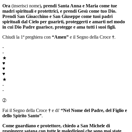
Ora
(inserisci nome)
, prendi
Santa Anna
e
Maria
come tue
madri spirituali e protettrici, e prendi
Gesù
come tuo
Dio
.
Prendi
San Gioacchino
e
San Giuseppe
come tuoi padri
spirituali dal Cielo per guarirti, proteggerti e amarti nel modo
in cui
Dio Padre
guarisce, protegge e ama tutti i suoi figli.
Chiudi la 1ª preghiera con
“Amen”
e il Segno della Croce
†
.
-
-
★
♥
♥
♥
★
-
-
➁
Fai il Segno della Croce
†
e di'
“Nel Nome del Padre, del Figlio e
dello Spirito Santo”
.
Come guardiano e protettore, chiedo a
San Michele
di
respingere satana con tutte le maledizioni che sono mai state