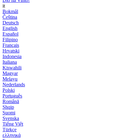
Dio ha Vinto!
it
Bokmål
Čeština
Deutsch
English
Español
Filipino
Français
Hrvatski
Indonesia
Italiana
Kiswahili
Magyar
Melayu
Nederlands
Polski
Português
Română
Shqip
Suomi
Svenska
Tiếng Việt
Türkçe
ελληνικά