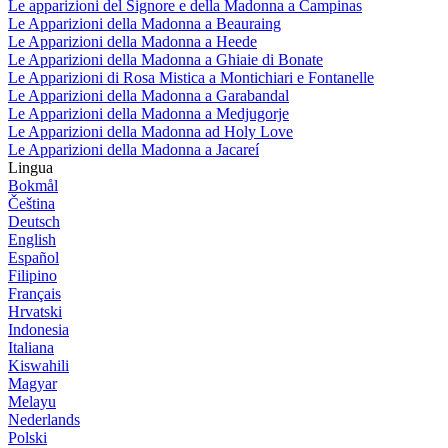
Le apparizioni del Signore e della Madonna a Campinas
Le Apparizioni della Madonna a Beauraing
Le Apparizioni della Madonna a Heede
Le Apparizioni della Madonna a Ghiaie di Bonate
Le Apparizioni di Rosa Mistica a Montichiari e Fontanelle
Le Apparizioni della Madonna a Garabandal
Le Apparizioni della Madonna a Medjugorje
Le Apparizioni della Madonna ad Holy Love
Le Apparizioni della Madonna a Jacareí
Lingua
Bokmål
Čeština
Deutsch
English
Español
Filipino
Français
Hrvatski
Indonesia
Italiana
Kiswahili
Magyar
Melayu
Nederlands
Polski