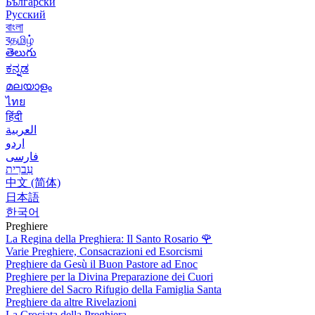
Български
Русский
বাংলা
বதமிழ்
తెలుగు
ಕನ್ನಡ
മലയാളം
ไทย
हिंदी
العربية
اردو
فارسی
עִברִית
中文 (简体)
日本語
한국어
Preghiere
La Regina della Preghiera: Il Santo Rosario
🌹
Varie Preghiere, Consacrazioni ed Esorcismi
Preghiere da Gesù il Buon Pastore ad Enoc
Preghiere per la Divina Preparazione dei Cuori
Preghiere del Sacro Rifugio della Famiglia Santa
Preghiere da altre Rivelazioni
La Crociata della Preghiera