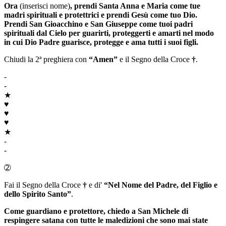
Ora
(inserisci nome)
, prendi
Santa Anna
e
Maria
come tue
madri spirituali e protettrici e prendi
Gesù
come tuo
Dio
.
Prendi
San Gioacchino
e
San Giuseppe
come tuoi padri
spirituali dal Cielo per guarirti, proteggerti e amarti nel modo
in cui
Dio Padre
guarisce, protegge e ama tutti i suoi figli.
Chiudi la 2ª preghiera con
“Amen”
e il Segno della Croce
†
.
-
-
★
♥
♥
♥
★
-
-
➁
Fai il Segno della Croce
†
e di'
“Nel Nome del Padre, del Figlio e
dello Spirito Santo”
.
Come guardiano e protettore, chiedo a
San Michele
di
respingere satana con tutte le maledizioni che sono mai state