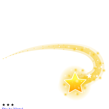
★
★
★