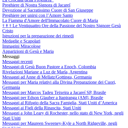
Preghiere di Nostra Signora di Jacareí
Devozione al Sacratissimo Cuore di San Giuseppe
Preghiere per unirsi con l’Amore Santo
La Fiamma d'Amore dell'Immacolato Cuore di Maria
†
†
†
Le Ventiquattro Ore della Passione del Nostro Signore Gesù
Cristo
Istruzioni per la preparazione dei rimedi
Medaglie e Scapolari
Immagini Miracolose
Apparizioni di Gesù e Maria
Messaggi
Messaggi recenti
Messaggi di Gesù Buon Pastore a Enoch, Colombia
Rivelazioni Mariane a Luz de María, Argentina
Messaggi ad Anne di Mellatz/Gottinga, Germania
Messaggi per Maria relativi alla Divina Preparazione dei Cuori,
Germania
Messaggi per Marcos Tadeu Teixeira a Jacareí SP, Brasile
Messaggi per Edson Glauber a Itapiranga (AM], Brasile
Messaggi al Rifugio della Sacra Famiglia, Stati Uniti d’America
Messaggi ai Figli della Rinascita, Stati Uniti
Messaggi a John Leary di Rochester, nello stato di New York, negli
Stati Uniti
Messaggi per Maureen Sweeney-Kyle a North Ridgeville, negli