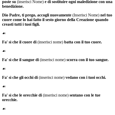
poste su
(inserisci Nome)
e di sostituire ogni maledizione con una
benedizione.
Dio Padre
, ti prego, accogli nuovamente
(Inserisci Nome)
nel tuo
cuore come lo hai fatto il sesto giorno della Creazione quando
creasti tutti i tuoi figli.
☙
Fa' sì che il cuore di
(inserisci nome)
batta con il tuo cuore.
☙
Fa' sì che il sangue di
(inserisci nome)
scorra con il tuo sangue.
☙
Fa' sì che gli occhi di
(inserisci nome)
vedano con i tuoi occhi.
☙
Fa' sì che le orecchie di
(inserisci nome)
sentano con le tue
orecchie.
☙