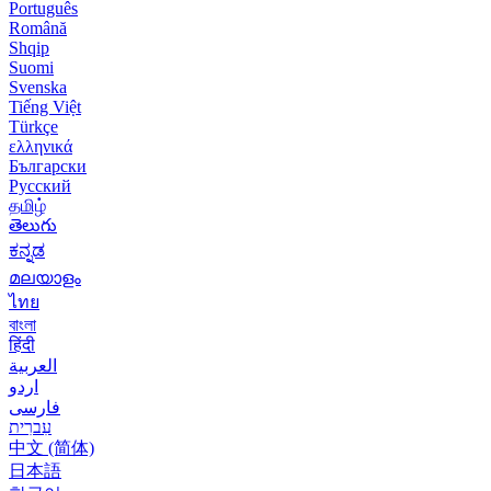
Português
Română
Shqip
Suomi
Svenska
Tiếng Việt
Türkçe
ελληνικά
Български
Русский
தமிழ்
తెలుగు
ಕನ್ನಡ
മലയാളം
ไทย
বাংলা
हिंदी
العربية
اردو
فارسی
עִברִית
中文 (简体)
日本語