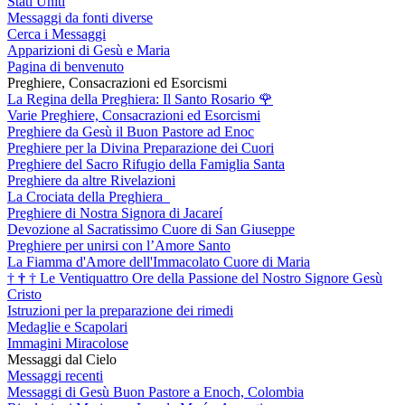
Stati Uniti
Messaggi da fonti diverse
Cerca i Messaggi
Apparizioni di Gesù e Maria
Pagina di benvenuto
Preghiere, Consacrazioni ed Esorcismi
La Regina della Preghiera: Il Santo Rosario
🌹
Varie Preghiere, Consacrazioni ed Esorcismi
Preghiere da Gesù il Buon Pastore ad Enoc
Preghiere per la Divina Preparazione dei Cuori
Preghiere del Sacro Rifugio della Famiglia Santa
Preghiere da altre Rivelazioni
La Crociata della Preghiera
Preghiere di Nostra Signora di Jacareí
Devozione al Sacratissimo Cuore di San Giuseppe
Preghiere per unirsi con l’Amore Santo
La Fiamma d'Amore dell'Immacolato Cuore di Maria
†
†
†
Le Ventiquattro Ore della Passione del Nostro Signore Gesù
Cristo
Istruzioni per la preparazione dei rimedi
Medaglie e Scapolari
Immagini Miracolose
Messaggi dal Cielo
Messaggi recenti
Messaggi di Gesù Buon Pastore a Enoch, Colombia