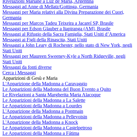
Rivelazioni Mariane a Luz de María, Argentina
Messaggi ad Anne di Mellatz/Gottinga, Germania
Messaggi per Maria relativi alla Divina Preparazione dei Cuori,
Germania
Messaggi per Marcos Tadeu Teixeira a Jacareí SP, Brasile
Messaggi per Edson Glauber a Itapiranga (AM], Brasile
Messaggi al Rifugio della Sacra Famiglia, Stati Uniti d’America
Messaggi ai Figli della Rinascita, Stati Uniti
Messaggi a John Leary di Rochester, nello stato di New York, negli
Stati Uniti
Messaggi per Maureen Sweeney-Kyle a North Ridgeville, negli
Stati Uniti
Messaggi da fonti diverse
Cerca i Messaggi
Apparizioni di Gesù e Maria
L'Apparizione della Madonna a Caravaggio
Le Apparizioni della Madonna del Buon Evento a Quito
Le Rivelazioni a Santa Margherita Maria Alacoque
Le Apparizioni della Madonna a La Salette
Le Apparizioni della Madonna a Lourdes
L'Apparizione della Madonna a Pontmain
Le Apparizioni della Madonna a Pellevoisin
L'Apparizione della Madonna a Knock
Le Apparizioni della Madonna a Castelpetroso
Le Apparizioni della Madonna a Fátima