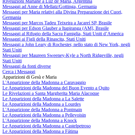
Rivelazioni Mariane a Luz de María, Argentina
Messaggi ad Anne di Mellatz/Gottinga, Germania
Messaggi per Maria relativi alla Divina Preparazione dei Cuori,
Germania
Messaggi per Marcos Tadeu Teixeira a Jacareí SP, Brasile
Messaggi per Edson Glauber a Itapiranga (AM], Brasile
Messaggi al Rifugio della Sacra Famiglia, Stati Uniti d’America
Messaggi ai Figli della Rinascita, Stati Uniti
Messaggi a John Leary di Rochester, nello stato di New York, negli
Stati Uniti
Messaggi per Maureen Sweeney-Kyle a North Ridgeville, negli
Stati Uniti
Messaggi da fonti diverse
Cerca i Messaggi
Apparizioni di Gesù e Maria
L'Apparizione della Madonna a Caravaggio
Le Apparizioni della Madonna del Buon Evento a Quito
Le Rivelazioni a Santa Margherita Maria Alacoque
Le Apparizioni della Madonna a La Salette
Le Apparizioni della Madonna a Lourdes
L'Apparizione della Madonna a Pontmain
Le Apparizioni della Madonna a Pellevoisin
L'Apparizione della Madonna a Knock
Le Apparizioni della Madonna a Castelpetroso
Le Apparizioni della Madonna a Fátima