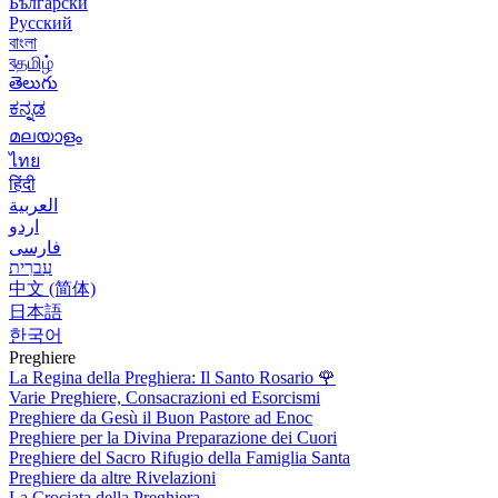
Български
Русский
বাংলা
বதமிழ்
తెలుగు
ಕನ್ನಡ
മലയാളം
ไทย
हिंदी
العربية
اردو
فارسی
עִברִית
中文 (简体)
日本語
한국어
Preghiere
La Regina della Preghiera: Il Santo Rosario
🌹
Varie Preghiere, Consacrazioni ed Esorcismi
Preghiere da Gesù il Buon Pastore ad Enoc
Preghiere per la Divina Preparazione dei Cuori
Preghiere del Sacro Rifugio della Famiglia Santa
Preghiere da altre Rivelazioni
La Crociata della Preghiera