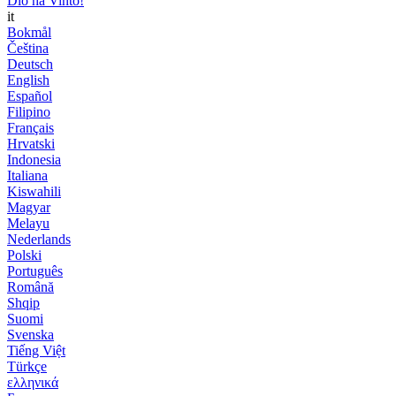
Dio ha Vinto!
it
Bokmål
Čeština
Deutsch
English
Español
Filipino
Français
Hrvatski
Indonesia
Italiana
Kiswahili
Magyar
Melayu
Nederlands
Polski
Português
Română
Shqip
Suomi
Svenska
Tiếng Việt
Türkçe
ελληνικά