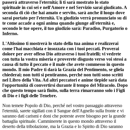
passerà attraverso l'eternità; lì ti sarà mostrato lo stato
spirituale in cui sei e nell'Amore e nel Servizio sarai giudicato. A
seconda di ciò che hai amato e servito, sarà anche il luogo dove
sarai portato per l'eternità. Un giudizio verrà pronunciato su di
te come accade a ogni anima quando giunge all'eternità e,
secondo le tue opere, il tuo giudizio sarà: Paradiso, Purgatorio o
Inferno.
L'Altissimo ti mostrerà lo stato della tua anima e realizzerai
come l'hai macchiata e insozzata con i tuoi peccati. Proverai
dolore per aver offeso Dio attraverso i tuoi fratelli; vi vedrete
con tutta la vostra miseria e proverete disgusto verso voi stessi a
causa di tutto il peccato e il male che avete commesso in questo
mondo. Il mio Padre ti darà la Grazia del Pentimento, se gliela
chiederai; non tutti si pentiranno, perché non tutti sono scritti
nel Libro della Vita. Ad altri peccatori e anime tiepide sarà data
l'opportunità di convertirsi durante il tempo del Miracolo. Dopo
che questo tempo sarà finito, sulla terra rimarranno solo i Figli
di Dio e i figli delle Tenebre.
Non temete Popolo di Dio, perché nel vostro passaggio attraverso
l'eternità, sarete sigillati con il Sangue dell'Agnello sulla fronte e vi
saranno dati carismi e doni che potreste avere bisogno per la grande
battaglia spirituale. Camminerete in questo mondo attraverso il
deserto della tribolazione, ma la Grazia e lo Spirito di Dio saranno