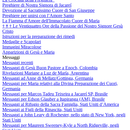
Preghiere di Nostra Signora di Jacareí
Devozione al Sacratissimo Cuore di San Giuseppe
Preghiere per unirsi con l’Amore Santo
La Fiamma d'Amore dell'Immacolato Cuore di Maria
†
†
†
Le Ventiquattro Ore della Passione del Nostro Signore Gesù
Cristo
Istruzioni per la preparazione dei rimedi
Medaglie e Scapolari
Immagini Miracolose
Apparizioni di Gesù e Maria
Messaggi
Messaggi recenti
Messaggi di Gesù Buon Pastore a Enoch, Colombia
Rivelazioni Mariane a Luz de María, Argentina
Messaggi ad Anne di Mellatz/Gottinga, Germania
Messaggi per Maria relativi alla Divina Preparazione dei Cuori,
Germania
Messaggi per Marcos Tadeu Teixeira a Jacareí SP, Brasile
Messaggi per Edson Glauber a Itapiranga (AM], Brasile
Messaggi al Rifugio della Sacra Famiglia, Stati Uniti d’America
Messaggi ai Figli della Rinascita, Stati Uniti
Messaggi a John Leary di Rochester, nello stato di New York, negli
Stati Uniti
Messaggi per Maureen Sweeney-Kyle a North Ridgeville, negli