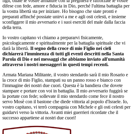
figli, oliate le vostre armature con la preghiera e rafforzate le vostre
difese con fede, amore e fiducia in Dio, perché l'ultima battaglia per
la vostra libertà sta per iniziare. Ho bisogno che siate pronti e
preparati affinché possiate unirvi a me e agli osti celesti, e insieme
sconfiggere il mio avversario e i suoi eserciti del male dalla faccia
della terra.
Io vostro capitano vi chiamo a prepararvi fisicamente,
psicologicamente e spiritualmente per la battaglia spirituale che vi
darà la libertà.
Il segno della croce di mio Figlio nei cieli
dichiarerà l'imminenza di tutti gli eventi descritti nella Santa
Parola di Dio e nei messaggi che abbiamo inviato all'umanità
attraverso i nostri messaggeri in questi tempi recenti.
Armata Mariana Militante, il vostro stendardo sarà il mio Rosario e
la croce di mio Figlio, stampati su un panno rosso e bianco con
l'immagine dei nostri due cuori. Questa è la bandiera che dovete
stampare e portare con voi in battaglia. Il mio avversario fuggirà se
la portate con fede; sollevate il mio stendardo come fece il nostro
servo Mosè con il bastone che diede vittoria al popolo d'Israele. Io,
vostro capitano, vi terrò compagnia con Michele e gli osti celesti per
guidarvi verso la vittoria. Avanti miei guerrieri ricordate che il
successo appartiene ai nostri due cuori!