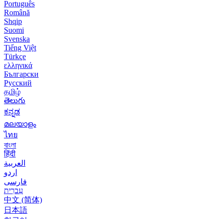
Português
Română
Shqip
Suomi
Svenska
Tiếng Việt
Türkçe
ελληνικά
Български
Русский
தமிழ்
తెలుగు
ಕನ್ನಡ
മലയാളം
ไทย
বাংলা
हिंदी
العربية
اردو
فارسی
עִברִית
中文 (简体)
日本語