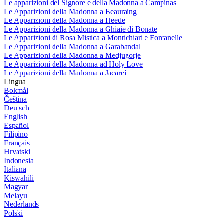
Le apparizioni del Signore e della Madonna a Campinas
Le Apparizioni della Madonna a Beauraing
Le Apparizioni della Madonna a Heede
Le Apparizioni della Madonna a Ghiaie di Bonate
Le Apparizioni di Rosa Mistica a Montichiari e Fontanelle
Le Apparizioni della Madonna a Garabandal
Le Apparizioni della Madonna a Medjugorje
Le Apparizioni della Madonna ad Holy Love
Le Apparizioni della Madonna a Jacareí
Lingua
Bokmål
Čeština
Deutsch
English
Español
Filipino
Français
Hrvatski
Indonesia
Italiana
Kiswahili
Magyar
Melayu
Nederlands
Polski