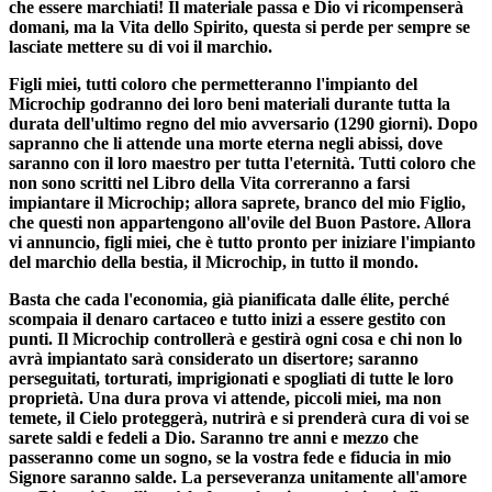
che essere marchiati! Il materiale passa e Dio vi ricompenserà
domani, ma la Vita dello Spirito, questa si perde per sempre se
lasciate mettere su di voi il marchio.
Figli miei, tutti coloro che permetteranno l'impianto del
Microchip godranno dei loro beni materiali durante tutta la
durata dell'ultimo regno del mio avversario (1290 giorni). Dopo
sapranno che li attende una morte eterna negli abissi, dove
saranno con il loro maestro per tutta l'eternità. Tutti coloro che
non sono scritti nel Libro della Vita correranno a farsi
impiantare il Microchip; allora saprete, branco del mio Figlio,
che questi non appartengono all'ovile del Buon Pastore. Allora
vi annuncio, figli miei, che è tutto pronto per iniziare l'impianto
del marchio della bestia, il Microchip, in tutto il mondo.
Basta che cada l'economia, già pianificata dalle élite, perché
scompaia il denaro cartaceo e tutto inizi a essere gestito con
punti. Il Microchip controllerà e gestirà ogni cosa e chi non lo
avrà impiantato sarà considerato un disertore; saranno
perseguitati, torturati, imprigionati e spogliati di tutte le loro
proprietà. Una dura prova vi attende, piccoli miei, ma non
temete, il Cielo proteggerà, nutrirà e si prenderà cura di voi se
sarete saldi e fedeli a Dio. Saranno tre anni e mezzo che
passeranno come un sogno, se la vostra fede e fiducia in mio
Signore saranno salde. La perseveranza unitamente all'amore