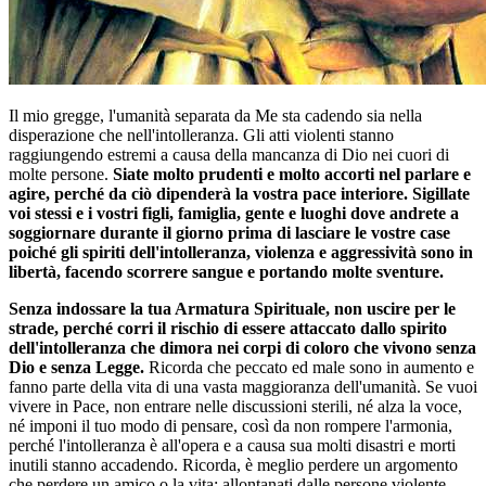
Il mio gregge, l'umanità separata da Me sta cadendo sia nella
disperazione che nell'intolleranza. Gli atti violenti stanno
raggiungendo estremi a causa della mancanza di Dio nei cuori di
molte persone.
Siate molto prudenti e molto accorti nel parlare e
agire, perché da ciò dipenderà la vostra pace interiore. Sigillate
voi stessi e i vostri figli, famiglia, gente e luoghi dove andrete a
soggiornare durante il giorno prima di lasciare le vostre case
poiché gli spiriti dell'intolleranza, violenza e aggressività sono in
libertà, facendo scorrere sangue e portando molte sventure.
Senza indossare la tua Armatura Spirituale, non uscire per le
strade, perché corri il rischio di essere attaccato dallo spirito
dell'intolleranza che dimora nei corpi di coloro che vivono senza
Dio e senza Legge.
Ricorda che peccato ed male sono in aumento e
fanno parte della vita di una vasta maggioranza dell'umanità. Se vuoi
vivere in Pace, non entrare nelle discussioni sterili, né alza la voce,
né imponi il tuo modo di pensare, così da non rompere l'armonia,
perché l'intolleranza è all'opera e a causa sua molti disastri e morti
inutili stanno accadendo. Ricorda, è meglio perdere un argomento
che perdere un amico o la vita; allontanati dalle persone violente,