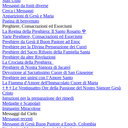
Stati Uniti
Messaggi da fonti diverse
Cerca i Messaggi
Apparizioni di Gesù e Maria
Pagina di benvenuto
Preghiere, Consacrazioni ed Esorcismi
La Regina della Preghiera: Il Santo Rosario
🌹
Varie Preghiere, Consacrazioni ed Esorcismi
Preghiere da Gesù il Buon Pastore ad Enoc
Preghiere per la Divina Preparazione dei Cuori
Preghiere del Sacro Rifugio della Famiglia Santa
Preghiere da altre Rivelazioni
La Crociata della Preghiera
Preghiere di Nostra Signora di Jacareí
Devozione al Sacratissimo Cuore di San Giuseppe
Preghiere per unirsi con l’Amore Santo
La Fiamma d'Amore dell'Immacolato Cuore di Maria
†
†
†
Le Ventiquattro Ore della Passione del Nostro Signore Gesù
Cristo
Istruzioni per la preparazione dei rimedi
Medaglie e Scapolari
Immagini Miracolose
Messaggi dal Cielo
Messaggi recenti
Messaggi di Gesù Buon Pastore a Enoch, Colombia