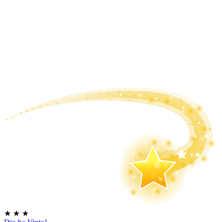
★
★
★