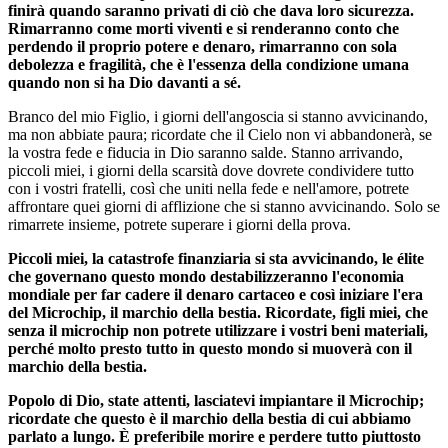
finirà quando saranno privati di ciò che dava loro sicurezza.
Rimarranno come morti viventi e si renderanno conto che
perdendo il proprio potere e denaro, rimarranno con sola
debolezza e fragilità, che è l'essenza della condizione umana
quando non si ha Dio davanti a sé.
Branco del mio Figlio, i giorni dell'angoscia si stanno avvicinando,
ma non abbiate paura; ricordate che il Cielo non vi abbandonerà, se
la vostra fede e fiducia in Dio saranno salde. Stanno arrivando,
piccoli miei, i giorni della scarsità dove dovrete condividere tutto
con i vostri fratelli, così che uniti nella fede e nell'amore, potrete
affrontare quei giorni di afflizione che si stanno avvicinando. Solo se
rimarrete insieme, potrete superare i giorni della prova.
Piccoli miei, la catastrofe finanziaria si sta avvicinando, le élite
che governano questo mondo destabilizzeranno l'economia
mondiale per far cadere il denaro cartaceo e così iniziare l'era
del Microchip, il marchio della bestia. Ricordate, figli miei, che
senza il microchip non potrete utilizzare i vostri beni materiali,
perché molto presto tutto in questo mondo si muoverà con il
marchio della bestia.
Popolo di Dio, state attenti, lasciatevi impiantare il Microchip;
ricordate che questo è il marchio della bestia di cui abbiamo
parlato a lungo. È preferibile morire e perdere tutto piuttosto