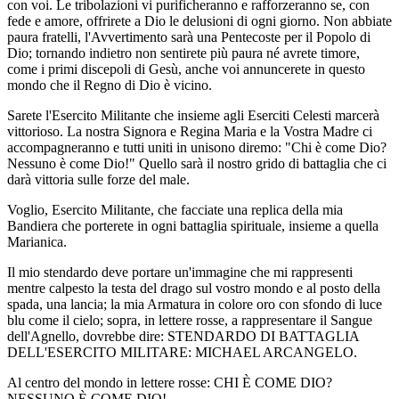
con voi. Le tribolazioni vi purificheranno e rafforzeranno se, con
fede e amore, offrirete a Dio le delusioni di ogni giorno. Non abbiate
paura fratelli, l'Avvertimento sarà una Pentecoste per il Popolo di
Dio; tornando indietro non sentirete più paura né avrete timore,
come i primi discepoli di Gesù, anche voi annuncerete in questo
mondo che il Regno di Dio è vicino.
Sarete l'Esercito Militante che insieme agli Eserciti Celesti marcerà
vittorioso. La nostra Signora e Regina Maria e la Vostra Madre ci
accompagneranno e tutti uniti in unisono diremo: "Chi è come Dio?
Nessuno è come Dio!" Quello sarà il nostro grido di battaglia che ci
darà vittoria sulle forze del male.
Voglio, Esercito Militante, che facciate una replica della mia
Bandiera che porterete in ogni battaglia spirituale, insieme a quella
Marianica.
Il mio stendardo deve portare un'immagine che mi rappresenti
mentre calpesto la testa del drago sul vostro mondo e al posto della
spada, una lancia; la mia Armatura in colore oro con sfondo di luce
blu come il cielo; sopra, in lettere rosse, a rappresentare il Sangue
dell'Agnello, dovrebbe dire: STENDARDO DI BATTAGLIA
DELL'ESERCITO MILITARE: MICHAEL ARCANGELO.
Al centro del mondo in lettere rosse: CHI È COME DIO?
NESSUNO È COME DIO!