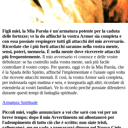
Figli miei, la Mia Parola è un'armatura potente per la caduta
delle fortezze; ve la do affinché la vostra Armor sia completa e
con essa possiate respingere tutti gli attacchi del mio avversario.
Ricordate che i più forti attacchi saranno nella vostra mente,
sensi, poteri, memoria. È nella mente dove riceverete attacchi
più frequentemente.
Il mio avversario vi conosce e delle vostre
debolezze: se ha controllo sulla vostra mente, sarà più facile
controllare il vostro corpo. Per questo, oggi vi do la Mia Parola, che
è la Spada dello Spirito, affinché l'implementiate e l'usiate ogni volta
che ricevete attacchi mentali. E così, la vostra Armor sarà completa,
per indossarla ogni mattina e sera, e insegnarla agli altri; ricordate di
estenderla ai vostri familiari. Ve lo ricordo perché possiate difendervi
durante questi tempi di battaglia spirituale.
Armatura Spirituale
Piccoli miei, voglio annunciare a voi che sarò con voi per un
breve tempo; dopo il mio Avvertimento mi allontanerò per
l'adempimento di tutto ciò che è scritto; non siate tristi,
rallegratevi, me ne vado a prepararvi dimore nel Nuovo Cielo