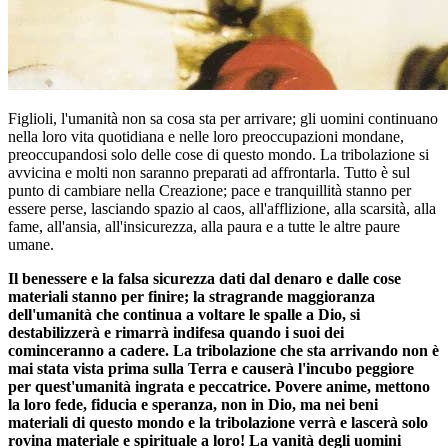
Figlioli, l'umanità non sa cosa sta per arrivare; gli uomini continuano
nella loro vita quotidiana e nelle loro preoccupazioni mondane,
preoccupandosi solo delle cose di questo mondo. La tribolazione si
avvicina e molti non saranno preparati ad affrontarla. Tutto è sul
punto di cambiare nella Creazione; pace e tranquillità stanno per
essere perse, lasciando spazio al caos, all'afflizione, alla scarsità, alla
fame, all'ansia, all'insicurezza, alla paura e a tutte le altre paure
umane.
Il benessere e la falsa sicurezza dati dal denaro e dalle cose
materiali stanno per finire; la stragrande maggioranza
dell'umanità che continua a voltare le spalle a Dio, si
destabilizzerà e rimarrà indifesa quando i suoi dei
cominceranno a cadere. La tribolazione che sta arrivando non è
mai stata vista prima sulla Terra e causerà l'incubo peggiore
per quest'umanità ingrata e peccatrice. Povere anime, mettono
la loro fede, fiducia e speranza, non in Dio, ma nei beni
materiali di questo mondo e la tribolazione verrà e lascerà solo
rovina materiale e spirituale a loro! La vanità degli uomini