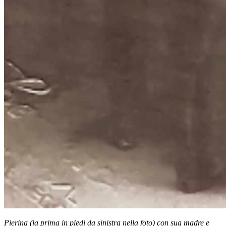
Pierina (la prima in piedi da sinistra nella foto) con sua madre e