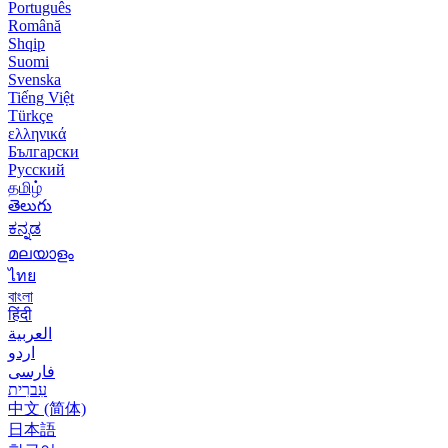
Português
Română
Shqip
Suomi
Svenska
Tiếng Việt
Türkçe
ελληνικά
Български
Русский
தமிழ்
తెలుగు
ಕನ್ನಡ
മലയാളം
ไทย
বাংলা
हिंदी
العربية
اردو
فارسی
עִברִית
中文 (简体)
日本語