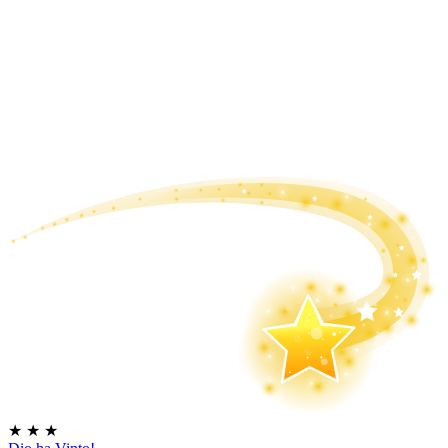
★
★
★