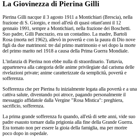
La Giovinezza di Pierina Gilli
Pierina Gilli nacque il 3 agosto 1911 a Montichiari (Brescia), nella
frazione di S. Giorgio, e morì all'età di quasi ottant'anni il 12
gennaio 1991, sempre a Montichiari, nella frazione dei Boschetti.
Suo padre, Gilli Pancrazio, era un contadino. La madre, Bartoli
Rosa (morta nel 1962), allevò in povertà e con la paura di Dio nove
figli da due matrimoni: tre dal primo matrimonio e sei dopo la morte
del primo marito nel 1918 a causa della Prima Guerra Mondiale.
L'infanzia di Pierina non ebbe nulla di straordinario. Tuttavia,
apparteneva alla categoria delle anime privilegiate dal carisma delle
rivelazioni private; anime caratterizzate da semplicità, povertà e
sofferenza.
Sofferenza che per Pierina fu inizialmente legata alla povertà e a una
cattiva salute, diventando poi atroce, pagando personalmente il
messaggio affidatole dalla Vergine "Rosa Mistica": preghiera,
sacrificio, sofferenza.
La prima grande sofferenza fu quando, all'età di sette anni, vide suo
padre esausto tornare dalla prigionia alla fine della Grande Guerra.
Era tornato non per essere la gioia della famiglia, ma per morire
poco dopo in ospedale.