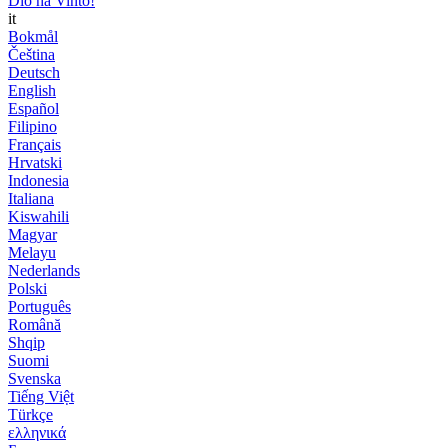
Dio ha Vinto!
it
Bokmål
Čeština
Deutsch
English
Español
Filipino
Français
Hrvatski
Indonesia
Italiana
Kiswahili
Magyar
Melayu
Nederlands
Polski
Português
Română
Shqip
Suomi
Svenska
Tiếng Việt
Türkçe
ελληνικά