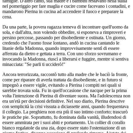
famiglie. D'altro canto, sua madre e i bambini restavano nella stalla
nel pomeriggio per fare maglia e cucire come facevano i contadini, e
mandarono Pierina in cucina ad accendere il fuoco e preparare la
cena.
Da una parte, la povera ragazza temeva di incontrare quell'uomo da
sola, e dall'altra, non volendo obbedire, si esponeva a rimproveri e
persino percosse, passando per disobediente e ostinata. Un giorno,
credendo che l'uomo fosse lontano, andò in cucina cantando le
litanie della Madonna, quando improvvisamente sentì di essere
afferrata da dietro e gettata a terra. Con uno sforzo sovrumano e
invocando la Madonna, riuscì a liberarsi e fuggire, mentre si sentiva
minacciata: "Se parli ti ucciderò!"
Ancora terrorizzata, raccontò tutto alla madre che le baciò la fronte,
come per riparare di averla trattata da disobediente, e in futuro si
impegnò a essere vigile, evitando a Pierina i compiti nei quali si
sarebbe trovata sola. Fu in quell'occasione che nacque per la prima
volta l'intenzione di Pierina di diventare suora. Ma l'adolescenza non
era un'età per decisioni definitive. Nel suo diario, Pierina descrive
con semplicità la crisi vissuta a diciassette anni, quando frequentava
il collegio. La preghiera non era più il suo intimo conforto; trascurò
le pratiche pie. Soprattutto, fu dominata dalla vanità, illudendosi di
essere ammirata per i suoi abiti e portamento. Un collier di corallo
bianco regalatole da una zia, dopo essere stato l'ostentazione di un