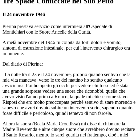
Tre Spade Conficcate nel Suo Petto
Il 24 novembre 1946
Pierina prestava servizio come infermiera all'Ospedale di
Montichiari con le Suore Ancelle della Carità.
A metà novembre del 1946 fu colpita da forti dolori e vomito,
sintomi di ostruzione intestinale, per cui l'intervento chirurgico era
imminente.
Dal diario di Pierina:
"La notte tra il 23 e il 24 novembre, proprio quando sentivo che la
mia vita mancava, verso le tre del mattino ho sentito qualcuno
avvicinarsi. Poi ho aperto gli occhi per vedere chi fosse ed è stata
una grande sorpresa vedere una
suora
che riconobbi, quella che
avevo visto l'anno prima a Ronco, la quale mi chiese come stavo.
Risposi che ero molto preoccupata perché sentivo di stare morendo e
sapevo che avrei dovuto subire un'intervento serio, sapendo quanto
fosse difficile e pericoloso, quindi temevo di non farcela.
Allora la
suora (Beata Maria Crocifissa)
mi disse di chiamare la
Madre Reverenda e altre cinque suore che avrebbero dovuto recitare
il Santo Rosario, mentre io sarei guarita nel frattempo, cioè i miei