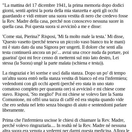
"La mattina del 17 dicembre 1941, la prima memoria dopo dodici
giorni, sentii aprirsi la porta della mia stanzetta e aprii gli occhi
guardando e vidi entrare una suora vestita di nero che credevo fosse
la Rev. Madre della casa, perché non conoscevo nessuna suore in
quella casa. Poi questa suora si avvicinò a me e disse:
'Come stai, Pierina?' Risposi, 'Mi fa molto male la testa.' Mi disse,
'Questo vasetto (perché teneva un piccolo vaso bianco tra le mani)
mi è stato dato da
una Signora
per ungerti. Il dolore che senti alla
testa continuerà ancora un po'... avrai una croce nuda da portare, poi
guarirai' (poi mi fece cenno di mettermi sul mio lato destro,
Lei
stessa (la Suora)
ungè la parte malata (schiena e testa)).
La ringraziai e lei sorrise e uscì dalla stanza. Dopo un po' di tempo
un'altra suora entrò nella stanza vestita di bianco ed era l'infermiera;
vedendomi con gli occhi aperti (perché ero stata in uno stato
comatoso completo per quaranta ore) si avvicinò e mi chiese come
stavo. Risposi, 'Sto meglio!' Poi mi chiese se volevo fare la Santa
Comunione, mi offrì una tazza di caffè ed era stupita quando vide
che ero seduta nel letto senza bisogno di aiuto e sentendomi parlare
liberamente.
Prima che l'infermiera uscisse le chiesi di chiamare la Rev. Madre,
perché volevo ringraziarla.... In realtà né la Rev. Madre né nessuna
altra suora era venuta a vedermi per darmi questa medicina. Allora le