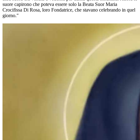
suore capirono che poteva essere solo la Beata Suor Maria
Crocifissa Di Rosa, loro Fondatrice, che stavano celebrando in quel
giorno."