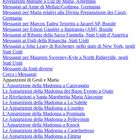
Rivelazioni Mariane a Luz de María, Argentina
Messaggi ad Anne di Mellatz/Gottinga, Germania
Messaggi per Maria relativi alla Divina Preparazione dei Cuori,
Germania
Messaggi per Marcos Tadeu Teixeira a Jacareí SP, Brasile
Messaggi per Edson Glauber a Itapiranga (AM], Brasile
Messaggi al Rifugio della Sacra Famiglia, Stati Uniti d’America
Messaggi ai Figli della Rinascita, Stati Uniti
Messaggi a John Leary di Rochester, nello stato di New York, negli
Stati Uniti
Messaggi per Maureen Sweeney-Kyle a North Ridgeville, negli
Stati Uniti
Messaggi da fonti diverse
Cerca i Messaggi
Apparizioni di Gesù e Maria
L'Apparizione della Madonna a Caravaggio
Le Apparizioni della Madonna del Buon Evento a Quito
Le Rivelazioni a Santa Margherita Maria Alacoque
Le Apparizioni della Madonna a La Salette
Le Apparizioni della Madonna a Lourdes
L'Apparizione della Madonna a Pontmain
Le Apparizioni della Madonna a Pellevoisin
L'Apparizione della Madonna a Knock
Le Apparizioni della Madonna a Castelpetroso
Le Apparizioni della Madonna a Fátima