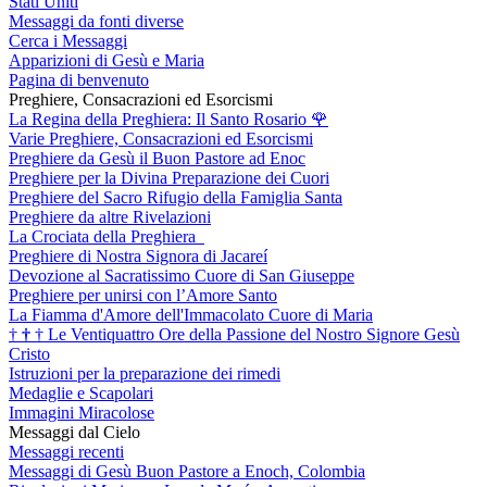
Stati Uniti
Messaggi da fonti diverse
Cerca i Messaggi
Apparizioni di Gesù e Maria
Pagina di benvenuto
Preghiere, Consacrazioni ed Esorcismi
La Regina della Preghiera: Il Santo Rosario
🌹
Varie Preghiere, Consacrazioni ed Esorcismi
Preghiere da Gesù il Buon Pastore ad Enoc
Preghiere per la Divina Preparazione dei Cuori
Preghiere del Sacro Rifugio della Famiglia Santa
Preghiere da altre Rivelazioni
La Crociata della Preghiera
Preghiere di Nostra Signora di Jacareí
Devozione al Sacratissimo Cuore di San Giuseppe
Preghiere per unirsi con l’Amore Santo
La Fiamma d'Amore dell'Immacolato Cuore di Maria
†
†
†
Le Ventiquattro Ore della Passione del Nostro Signore Gesù
Cristo
Istruzioni per la preparazione dei rimedi
Medaglie e Scapolari
Immagini Miracolose
Messaggi dal Cielo
Messaggi recenti
Messaggi di Gesù Buon Pastore a Enoch, Colombia