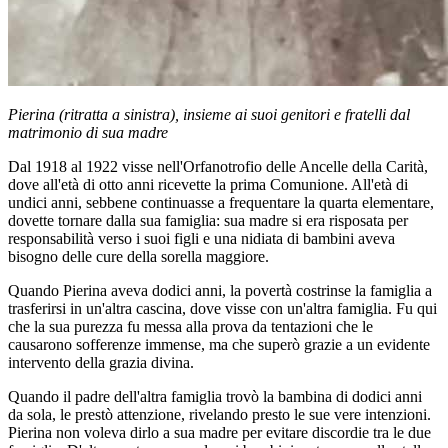
Pierina (ritratta a sinistra), insieme ai suoi genitori e fratelli dal
matrimonio di sua madre
Dal 1918 al 1922 visse nell'Orfanotrofio delle Ancelle della Carità,
dove all'età di otto anni ricevette la prima Comunione. All'età di
undici anni, sebbene continuasse a frequentare la quarta elementare,
dovette tornare dalla sua famiglia: sua madre si era risposata per
responsabilità verso i suoi figli e una nidiata di bambini aveva
bisogno delle cure della sorella maggiore.
Quando Pierina aveva dodici anni, la povertà costrinse la famiglia a
trasferirsi in un'altra cascina, dove visse con un'altra famiglia. Fu qui
che la sua purezza fu messa alla prova da tentazioni che le
causarono sofferenze immense, ma che superò grazie a un evidente
intervento della grazia divina.
Quando il padre dell'altra famiglia trovò la bambina di dodici anni
da sola, le prestò attenzione, rivelando presto le sue vere intenzioni.
Pierina non voleva dirlo a sua madre per evitare discordie tra le due