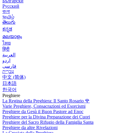
Български
Русский
বাংলা
বதமிழ்
తెలుగు
ಕನ್ನಡ
മലയാളം
ไทย
हिंदी
العربية
اردو
فارسی
עִברִית
中文 (简体)
日本語
한국어
Preghiere
La Regina della Preghiera: Il Santo Rosario
🌹
Varie Preghiere, Consacrazioni ed Esorcismi
Preghiere da Gesù il Buon Pastore ad Enoc
Preghiere per la Divina Preparazione dei Cuori
Preghiere del Sacro Rifugio della Famiglia Santa
Preghiere da altre Rivelazioni
La Crociata della Preghiera