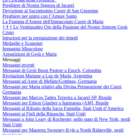
Preghiere di Nostra Signora di Jacareí
Devozione al Sacratissimo Cuore di San Giuseppe
Preghiere per unirsi con l’Amore Santo
La Fiamma d'Amore dell'Immacolato Cuore di Maria
†
†
†
Le Ventiquattro Ore della Passione del Nostro Signore Gesù
Cristo
Istruzioni per la preparazione dei rimedi
Medaglie e Scapolari
Immagini Miracolose
Apparizioni di Gesù e Maria
Messaggi
Messaggi recenti
Messaggi di Gesù Buon Pastore a Enoch, Colombia
Rivelazioni Mariane a Luz de María, Argentina
Messaggi ad Anne di Mellatz/Gottinga, Germania
Messaggi per Maria relativi alla Divina Preparazione dei Cuori,
Germania
Messaggi per Marcos Tadeu Teixeira a Jacareí SP, Brasile
Messaggi per Edson Glauber a Itapiranga (AM], Brasile
Messaggi al Rifugio della Sacra Famiglia, Stati Uniti d’America
Messaggi ai Figli della Rinascita, Stati Uniti
Messaggi a John Leary di Rochester, nello stato di New York, negli
Stati Uniti
Messaggi per Maureen Sweeney-Kyle a North Ridgeville, negli