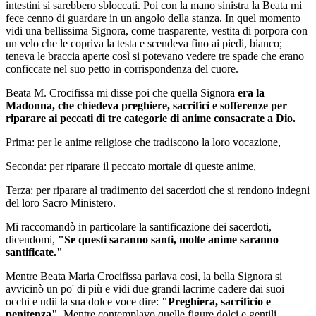
intestini si sarebbero sbloccati. Poi con la mano sinistra la
Beata
mi
fece cenno di guardare in un angolo della stanza. In quel momento
vidi una
bellissima Signora
, come trasparente, vestita di porpora con
un velo che le copriva la testa e scendeva fino ai piedi, bianco;
teneva le braccia aperte così si potevano vedere tre spade che erano
conficcate nel suo petto in corrispondenza del cuore.
Beata M. Crocifissa
mi disse poi che
quella Signora
era
la
Madonna
, che chiedeva preghiere, sacrifici e sofferenze per
riparare ai peccati di tre categorie di anime consacrate a Dio.
Prima: per le anime religiose che tradiscono la loro vocazione,
Seconda: per riparare il peccato mortale di queste anime,
Terza: per riparare al tradimento dei sacerdoti che si rendono indegni
del loro Sacro Ministero.
Mi raccomandò in particolare la santificazione dei sacerdoti,
dicendomi,
"Se questi saranno santi, molte anime saranno
santificate."
Mentre
Beata Maria Crocifissa
parlava così, la
bella Signora
si
avvicinò un po' di più e vidi due grandi lacrime cadere dai suoi
occhi e udii la sua dolce voce dire:
"Preghiera, sacrificio e
penitenza".
Mentre contemplavo quelle figure dolci e gentili