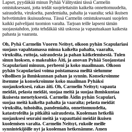
Lapset, pyydäkää minun Pyhää Välitystäni tässä Carmelin
omistuksessani, jotta teidät suojelettaisiin kaikelta onnettomuudelta,
sairaudelta, virukselta, pandemialta, pahalta ja vaaralta; sekä ikuisen
helvetintulen ikuisuudessa. Tässä Carmelin omistuksessani suojelen
kaikki palvelijani tuomion varalta. Tarjoan teille lapseni tämän
suojaustahdon, jotta tehdäkää sitä uskossa ja vapautuakaan kaikesta
pahasta ja vaarasta.
Oh, Pyhä Carmelin Vuoren Neitsyt, olkoon pyhän Scapulariasi
suojaus vapahtamassa minua kaikelta pahalta, vaaralta,
viruksilta, ruttoja, sairaudesta ja pahan kätkelemisestä. Tulen
sinun luoksen, o makeahko Äiti, ja anovan Pyhää Suojaustasi
Scapulariani minuun, perheeni ja koko maailmaan. Olkoon
pyhän Scapulariasi voima poistamassa meiltä sielumme
vihollisen ja ihmiskunnan pahan ja synnin. Konsekroimme
itsemme ja konsekroimme koko maailman Pyhäksi
suojaukseksesi, rakas äiti. Oh, Carmelin Neitsyt; vapauta
meidät, pelasta meidät, suojaa meitä ja suojaa ihmiskuntaa
ikuisesta menetyksestä. Carmelin Äidin pyhän Scapulari,
suojaa meitä kaikelta pahalta ja vaaralta; pelasta meidät
viruksilta, tuhoisilta, pandemialta, onnettomuudelta,
katastrofeilta ja pitkältä sairaudesta. Kuoleman hetkellä
suojauksesi seuraisi meitä ja vapauttaisi meidät ikuisen
kuolemisen varalta. Carmelin Neitsyt, rukoile meille
synnintekijöille nyt ja kuoleman hetkenämme. Amen