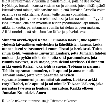
teidät sairastamaan viruksilla ja pandemioilla, joita he itse luovat.
Hyökkäys Jumalan kansaa vastaan on jo alkanut; joten älkää epäröi
kutsuaksenni minua, sillä tarvitte minut, että Jumalan Armolla voitte
parantua sairauksistanne. Annan teille tämän voimakkaan
rukouksen, jotta voitte sen tehdä uskossa ja kutsua minuun. Pyydä
Isää Jumalaa, että hän myöntäisi teidän pyynnönnne läpi minun
nikkarin kautta, parantamaan ruumiin tai sielun tarpeen mukaan.
Älkää unohda, että olen Jumalan lääke ja palveluksessanne.
Siunattu arkki-engeli Rafael, "Jumalan lääke", tule apuuni
yhdessä taivaallisten enkeleiden ja lähettilästen kanssa, koska
tunnen itseni sairastuneeksi ruumiillisesti ja henkisesti. Tulen
sinua kohti, voimakas Taivasten Lääkäri, jotta Jumalan tahdon
mukaan ja pyhän nikkarin kautta saisi parannuksen, jota
ruumis tarvitsee, sekä suojaa, jota sieluni tarvitsee. Oi siunattu
arkki-engeli Rafael, joka johti ja suojasi Tobiaan ja paransi
Tobitin sopeamattomuuden, tule apuuni ja anna minulle
Taivaan lääke, jotta voin parantaa henkisen
sopeamattomuuteni ja ruumiini sairauden. Loistava arkki-
engeli Rafael, tule apuuni ja toi minulle Taivaan lääkeen, joka
parantaa fyysisen ja henkisen sairauteni. Kaikki olkoon
Jumalan Kunniaksi. Amen
Rukoile uskonsa tunnustusta ja Isiemme rukousta