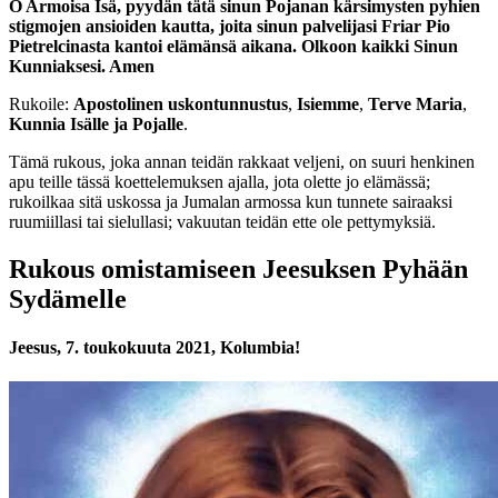
O Armoisa Isä, pyydän tätä sinun Pojanan kärsimysten pyhien
stigmojen ansioiden kautta, joita sinun palvelijasi Friar Pio
Pietrelcinasta kantoi elämänsä aikana. Olkoon kaikki Sinun
Kunniaksesi. Amen
Rukoile:
Apostolinen uskontunnustus
,
Isiemme
,
Terve Maria
,
Kunnia Isälle ja Pojalle
.
Tämä rukous, joka annan teidän rakkaat veljeni, on suuri henkinen
apu teille tässä koettelemuksen ajalla, jota olette jo elämässä;
rukoilkaa sitä uskossa ja Jumalan armossa kun tunnete sairaaksi
ruumiillasi tai sielullasi; vakuutan teidän ette ole pettymyksiä.
Rukous omistamiseen Jeesuksen Pyhään
Sydämelle
Jeesus, 7. toukokuuta 2021, Kolumbia!