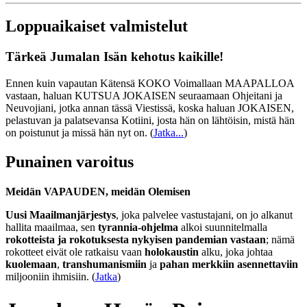
Loppuaikaiset valmistelut
Tärkeä Jumalan Isän kehotus kaikille!
Ennen kuin vapautan Kätensä KOKO Voimallaan MAAPALLOA
vastaan, haluan KUTSUA JOKAISEN seuraamaan Ohjeitani ja
Neuvojiani, jotka annan tässä Viestissä, koska haluan JOKAISEN,
pelastuvan ja palatsevansa Kotiini, josta hän on lähtöisin, mistä hän
on poistunut ja missä hän nyt on.
(
Jatka...
)
Punainen varoitus
Meidän VAPAUDEN, meidän Olemisen
Uusi Maailmanjärjestys
, joka palvelee vastustajani, on jo alkanut
hallita maailmaa, sen
tyrannia-ohjelma
alkoi suunnitelmalla
rokotteista ja rokotuksesta nykyisen pandemian vastaan
; nämä
rokotteet eivät ole ratkaisu vaan
holokaustin
alku, joka johtaa
kuolemaan
,
transhumanismiin
ja
pahan merkkiin asennettaviin
miljooniin ihmisiin. (
Jatka
)