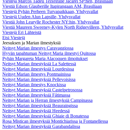
Viestejä Marcos Tadeu Teixeiralle Jacareí SP:hen, Brasiliaan
Viestiä Edson Glauberille Itapirangaan AM, Brasiliaan
Viestejä Pyhän Perheen Turvapaikkaan, Yhdysvallat
Viestejä Uuden Alun Lapsille, Yhdysvallat
Viestiä John Learylle Rochester NY:hin, Yhdysvallat
Viestiä Maureen Sweeney-Kylen North Ridgevilleen, Yhdysvallat
Viestejä Eri Lähteistä
Etsi Viestejä
Jeesuksen ja Marian ilmestyksiä
Neitsyt Marian ilmestys Caravaggiossa
Hyvän tapahtuman Neitsyt Maria ilmestyi Quitossa
Pyhän Margareta Maria Alacoquen ilmoitukset
Neitsyt Marian ilmestyksiä La Salettessä
Neitsyt Marian ilmestyksiä Lourdesissa
Neitsyt Marian ilmestys Pontmainissa
Neitsyt Marian ilmestyksiä Pellevoisissa
Neitsyt Marian ilmestys Knockissa
Neitsyt Marian ilmestyksiä Castelpetrosossa
Neitsyt Marian ilmestyksiä Fátimassa
Neitsyt Marian ja Herran ilmestyksiä Campinassa
Neitsyt Marian ilmestyksiä Beauraingissa
Neitsyt Marian ilmestyksiä Heedessä
Neitsyt Marian ilmestyksiä Ghiaie di Bonatessa
Rosa Mistican ilmestyksiä Montichiarissa ja Fontanellessa
Neitsyt Marian ilmestyksiä Garabandalissa