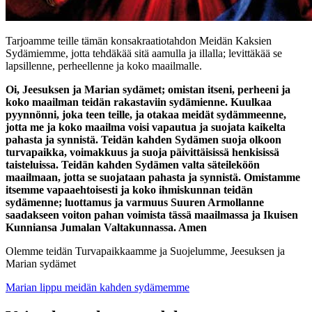
Tarjoamme teille tämän konsakraatiotahdon Meidän Kaksien
Sydämiemme, jotta tehdäkää sitä aamulla ja illalla; levittäkää se
lapsillenne, perheellenne ja koko maailmalle.
Oi, Jeesuksen ja Marian sydämet; omistan itseni, perheeni ja
koko maailman teidän rakastaviin sydämienne. Kuulkaa
pyynnönni, joka teen teille, ja otakaa meidät sydämmeenne,
jotta me ja koko maailma voisi vapautua ja suojata kaikelta
pahasta ja synnistä. Teidän kahden Sydämen suoja olkoon
turvapaikka, voimakkuus ja suoja päivittäisissä henkisissä
taisteluissa. Teidän kahden Sydämen valta säteileköön
maailmaan, jotta se suojataan pahasta ja synnistä. Omistamme
itsemme vapaaehtoisesti ja koko ihmiskunnan teidän
sydämenne; luottamus ja varmuus Suuren Armollanne
saadakseen voiton pahan voimista tässä maailmassa ja Ikuisen
Kunniansa Jumalan Valtakunnassa. Amen
Olemme teidän Turvapaikkaamme ja Suojelumme, Jeesuksen ja
Marian sydämet
Marian lippu meidän kahden sydämemme