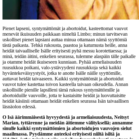
Pienet lapseni, syntymättömät ja abortoidut, kasteettomat vauvot
menevät ikuisuuden paikkaan nimeltä Limbo; minun tarvitsevan
uskolliset pienet lapsiani auttaa minua ottamaan nämä syyttömiä
tästä paikasta. Tehkä rukousta, paastoa ja katumusta heille, anna
heidät taivaalliselle Isälle erityisesti pyhä messu korotettaessa; ja
minä, teidän äitini, enkelien seurassa, tulemme alaspäin tälle paikalle
ja otamme heidät ikuiseseen kunniaan. Pyhää armeliaisuuden
ruusukkoa poikani, valo-ystävyydeni ruusukkoja sekä kaikki
hyväntekeväisyystyöt, jotka te anotte Isälle näille syyttömille,
auttavat heidät taivaaseen. Kaikki syntymättömät ja abortoidut
vauvot tulee kastettaa toivon kasteella taivaan oikeudella. Annan
uskollisille pienille lapsilleni tämä rukous syntymättömille ja
abortoiduille vauvoille, jotta te kastaisitte heidät ja luovuttaisitte
heidät käsiinii ottamaan heidät enkelien seurassa Isän taivaallisen
läsnäolon edessä.
O Isä äärimmäisestä hyvyydestä ja armeliaisuudesta, Neitsyt
Marian, tyttärenne ja meidän äitiemme välityksellä; annamme
sinulle kaikki syntymättömien ja abortoidujen vauvojen sielut
maailmassa. Pyydämme anteeksi erityisesti niiltä isiltä ja