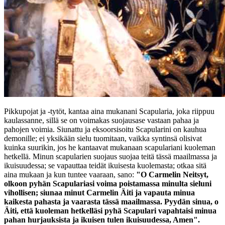
Pikkupojat ja -tytöt, kantaa aina mukanani Scapularia, joka riippuu
kaulassanne, sillä se on voimakas suojausase vastaan pahaa ja
pahojen voimia. Siunattu ja eksoorsisoitu Scapularini on kauhua
demonille; ei yksikään sielu tuomitaan, vaikka syntinsä olisivat
kuinka suurikin, jos he kantaavat mukanaan scapulariani kuoleman
hetkellä. Minun scapularien suojaus suojaa teitä tässä maailmassa ja
ikuisuudessa; se vapauttaa teidät ikuisesta kuolemasta; otkaa sitä
aina mukaan ja kun tuntee vaaraan, sano:
"O Carmelin Neitsyt,
olkoon pyhän Scapulariasi voima poistamassa minulta sieluni
vihollisen; siunaa minut Carmelin Äiti ja vapauta minua
kaikesta pahasta ja vaarasta tässä maailmassa. Pyydän sinua, o
Äiti, että kuoleman hetkelläsi pyhä Scapulari vapahtaisi minua
pahan hurjauksista ja ikuisen tulen ikuisuudessa, Amen".