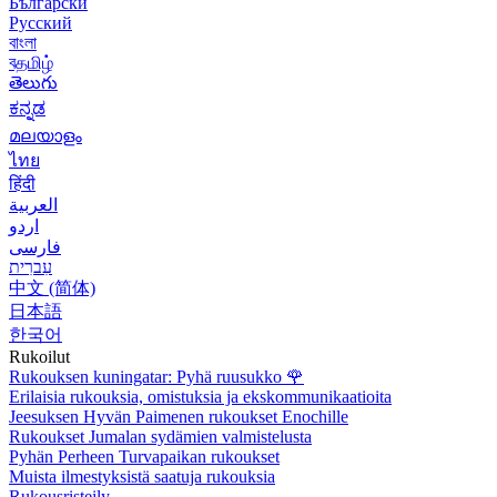
Български
Русский
বাংলা
বதமிழ்
తెలుగు
ಕನ್ನಡ
മലയാളം
ไทย
हिंदी
العربية
اردو
فارسی
עִברִית
中文 (简体)
日本語
한국어
Rukoilut
Rukouksen kuningatar: Pyhä ruusukko
🌹
Erilaisia rukouksia, omistuksia ja ekskommunikaatioita
Jeesuksen Hyvän Paimenen rukoukset Enochille
Rukoukset Jumalan sydämien valmistelusta
Pyhän Perheen Turvapaikan rukoukset
Muista ilmestyksistä saatuja rukouksia
Rukousristeily