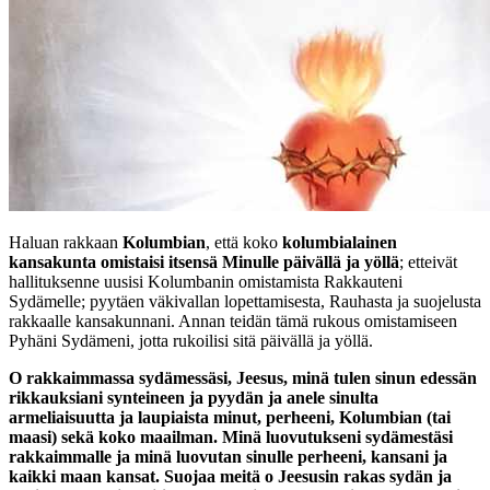
Haluan rakkaan
Kolumbian
, että koko
kolumbialainen
kansakunta omistaisi itsensä Minulle päivällä ja yöllä
; etteivät
hallituksenne uusisi Kolumbanin omistamista Rakkauteni
Sydämelle; pyytäen väkivallan lopettamisesta, Rauhasta ja suojelusta
rakkaalle kansakunnani. Annan teidän tämä rukous omistamiseen
Pyhäni Sydämeni, jotta rukoilisi sitä päivällä ja yöllä.
O rakkaimmassa sydämessäsi, Jeesus, minä tulen sinun edessän
rikkauksiani synteineen ja pyydän ja anele sinulta
armeliaisuutta ja laupiaista minut, perheeni, Kolumbian (tai
maasi) sekä koko maailman. Minä luovutukseni sydämestäsi
rakkaimmalle ja minä luovutan sinulle perheeni, kansani ja
kaikki maan kansat. Suojaa meitä o Jeesusin rakas sydän ja