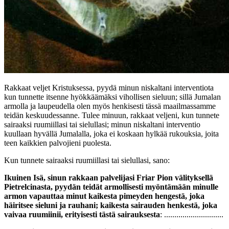
Rakkaat veljet Kristuksessa, pyydä minun niskaltani interventiota
kun tunnette itsenne hyökkäämäksi vihollisen sieluun; sillä Jumalan
armolla ja laupeudella olen myös henkisesti tässä maailmassamme
teidän keskuudessanne. Tulee minuun, rakkaat veljeni, kun tunnete
sairaaksi ruumiillasi tai sielullasi; minun niskaltani interventio
kuullaan hyvällä Jumalalla, joka ei koskaan hylkää rukouksia, joita
teen kaikkien palvojieni puolesta.
Kun tunnete sairaaksi ruumiillasi tai sielullasi, sano:
Ikuinen Isä, sinun rakkaan palvelijasi Friar Pion välityksellä
Pietrelcinasta, pyydän teidät armollisesti myöntämään minulle
armon vapauttaa minut kaikesta pimeyden hengestä, joka
häiritsee sieluni ja rauhani; kaikesta sairauden henkestä, joka
vaivaa ruumiinii, erityisesti tästä sairauksesta
: .............................