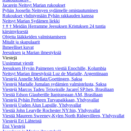
Jacarein Neitsyt Marian rukoukset
Pyhän Joosefin Neitsyen sydämelle omistautuminen
Rukoukset yhdistymään Pyhän rakkauden kanssa
Neitsyt Marian Sydämen liekki
†
†
†
Meidän Herramme Jeesuksen Kristuksen 24 tuntia
kärsimyksestä
Ohjeita lääkkeiden valmistamiseen
Mitalit ja skapulaarit
Ihmeelliset kuvat
Jeesuksen ja Marian ilmestyksiä
Viestejä
Uusimmat viestit
Jeesuksen Hyvän Paimenen viestiä Enochille, Kolumbia
Neitsyt Marian ilmestyksiä Luz de Marialle, Argentiinaan
Viestejä Annelle Mellatz/Goettingen, Saksa
Viestejä Marialle Jumalan sydämien valmistelusta, Saksa
Viestejä Marcos Tadeu Teixeiralle Jacareí SP:hen, Brasiliaan
Viestiä Edson Glauberille Itapirangaan AM, Brasiliaan
Viestejä Pyhän Perheen Turvapaikkaan, Yhdysvallat
Viestejä Uuden Alun Lapsille, Yhdysvallat
Viestiä John Learylle Rochester NY:hin, Yhdysvallat
Viestiä Maureen Sweeney-Kylen North Ridgevilleen, Yhdysvallat
Viestejä Eri Lähteistä
Etsi Viestejä