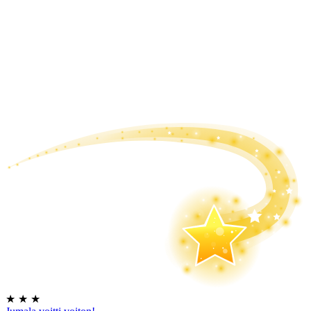
★
★
★