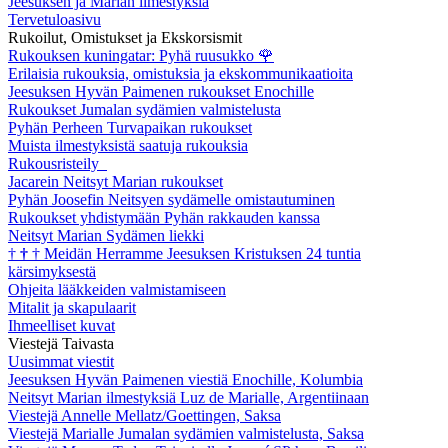
Jeesuksen ja Marian ilmestyksiä
Tervetuloasivu
Rukoilut, Omistukset ja Ekskorsismit
Rukouksen kuningatar: Pyhä ruusukko
🌹
Erilaisia rukouksia, omistuksia ja ekskommunikaatioita
Jeesuksen Hyvän Paimenen rukoukset Enochille
Rukoukset Jumalan sydämien valmistelusta
Pyhän Perheen Turvapaikan rukoukset
Muista ilmestyksistä saatuja rukouksia
Rukousristeily
Jacarein Neitsyt Marian rukoukset
Pyhän Joosefin Neitsyen sydämelle omistautuminen
Rukoukset yhdistymään Pyhän rakkauden kanssa
Neitsyt Marian Sydämen liekki
†
†
†
Meidän Herramme Jeesuksen Kristuksen 24 tuntia
kärsimyksestä
Ohjeita lääkkeiden valmistamiseen
Mitalit ja skapulaarit
Ihmeelliset kuvat
Viestejä Taivasta
Uusimmat viestit
Jeesuksen Hyvän Paimenen viestiä Enochille, Kolumbia
Neitsyt Marian ilmestyksiä Luz de Marialle, Argentiinaan
Viestejä Annelle Mellatz/Goettingen, Saksa
Viestejä Marialle Jumalan sydämien valmistelusta, Saksa