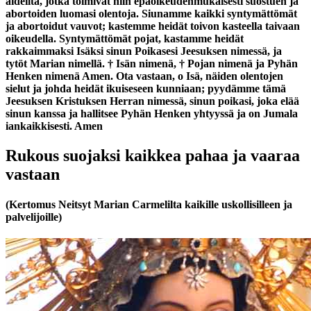
äideiltä, jotka toimivat niin epäoikeudenmukaisesti suostuen ja
abortoiden luomasi olentoja. Siunamme kaikki syntymättömät
ja abortoidut vauvot; kastemme heidät toivon kasteella taivaan
oikeudella. Syntymättömät pojat, kastamme heidät
rakkaimmaksi Isäksi sinun Poikasesi Jeesuksen nimessä, ja
tytöt Marian nimellä.
†
Isän nimenä,
†
Pojan nimenä ja Pyhän
Henken nimenä Amen. Ota vastaan, o Isä, näiden olentojen
sielut ja johda heidät ikuiseseen kunniaan; pyydämme tämä
Jeesuksen Kristuksen Herran nimessä, sinun poikasi, joka elää
sinun kanssa ja hallitsee Pyhän Henken yhtyyssä ja on Jumala
iankaikkisesti. Amen
Rukous suojaksi kaikkea pahaa ja vaaraa
vastaan
(Kertomus Neitsyt Marian Carmelilta kaikille uskollisilleen ja
palvelijoille)