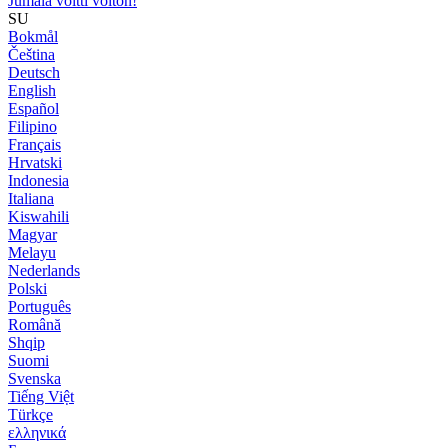
Jumala voitti voiton!
SU
Bokmål
Čeština
Deutsch
English
Español
Filipino
Français
Hrvatski
Indonesia
Italiana
Kiswahili
Magyar
Melayu
Nederlands
Polski
Português
Română
Shqip
Suomi
Svenska
Tiếng Việt
Türkçe
ελληνικά