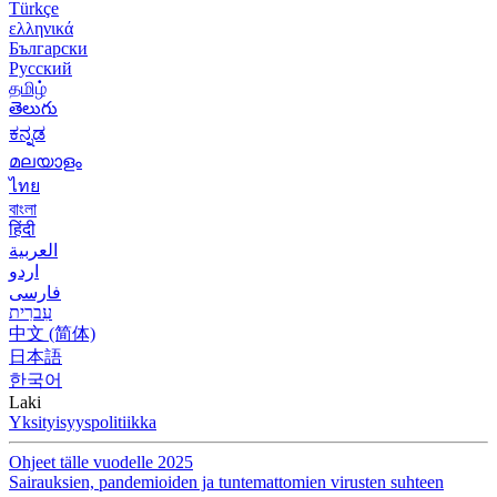
Türkçe
ελληνικά
Български
Русский
தமிழ்
తెలుగు
ಕನ್ನಡ
മലയാളം
ไทย
বাংলা
हिंदी
العربية
اردو
فارسی
עִברִית
中文 (简体)
日本語
한국어
Laki
Yksityisyyspolitiikka
Ohjeet tälle vuodelle 2025
Sairauksien, pandemioiden ja tuntemattomien virusten suhteen