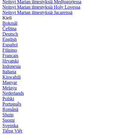
Neitsyt Marian ilmestyksiä Medjugorjessa
Neitsyt Marian ilmestyksiä Holy Lovessa
Neitsyt Marian ilmestyksiä Jacareissä
Kieli
Bokmål
Čeština
Deutsch
English
Español
Filipino
Français
Hrvatski
Indonesia
Italiana
Kiswahili
Magyar
Melayu
Nederlands
Polski
Português
Română
Shqip
Suomi
Svenska
Tiếng Việt