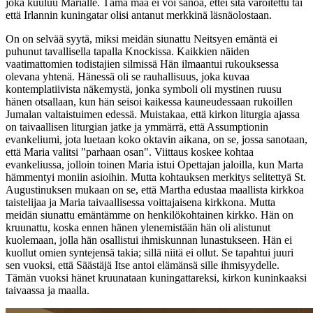
joka kuuluu Marialle. Tämä maa ei voi sanoa, ettei sitä varoitettu tai
että Irlannin kuningatar olisi antanut merkkinä läsnäolostaan.
On on selvää syytä, miksi meidän siunattu Neitsyen emäntä ei
puhunut tavallisella tapalla Knockissa. Kaikkien näiden
vaatimattomien todistajien silmissä Hän ilmaantui rukouksessa
olevana yhtenä. Hänessä oli se rauhallisuus, joka kuvaa
kontemplatiivista näkemystä, jonka symboli oli mystinen ruusu
hänen otsallaan, kun hän seisoi kaikessa kauneudessaan rukoillen
Jumalan valtaistuimen edessä. Muistakaa, että kirkon liturgia ajassa
on taivaallisen liturgian jatke ja ymmärrä, että Assumptionin
evankeliumi, jota luetaan koko oktavin aikana, on se, jossa sanotaan,
että Maria valitsi "parhaan osan". Viittaus koskee kohtaa
evankeliussa, jolloin toinen Maria istui Opettajan jaloilla, kun Marta
hämmentyi moniin asioihin. Mutta kohtauksen merkitys selitettyä St.
Augustinuksen mukaan on se, että Martha edustaa maallista kirkkoa
taistelijaa ja Maria taivaallisessa voittajaisena kirkkona. Mutta
meidän siunattu emäntämme on henkilökohtainen kirkko. Hän on
kruunattu, koska ennen hänen ylenemistään hän oli alistunut
kuolemaan, jolla hän osallistui ihmiskunnan lunastukseen. Hän ei
kuollut omien syntejensä takia; sillä niitä ei ollut. Se tapahtui juuri
sen vuoksi, että Säästäjä Itse antoi elämänsä sille ihmisyydelle.
Tämän vuoksi hänet kruunataan kuningattareksi, kirkon kuninkaaksi
taivaassa ja maalla.