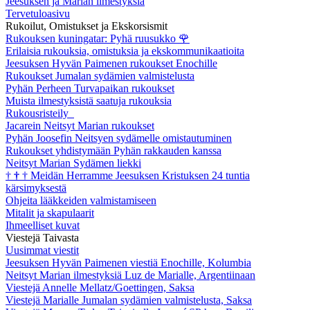
Jeesuksen ja Marian ilmestyksiä
Tervetuloasivu
Rukoilut, Omistukset ja Ekskorsismit
Rukouksen kuningatar: Pyhä ruusukko
🌹
Erilaisia rukouksia, omistuksia ja ekskommunikaatioita
Jeesuksen Hyvän Paimenen rukoukset Enochille
Rukoukset Jumalan sydämien valmistelusta
Pyhän Perheen Turvapaikan rukoukset
Muista ilmestyksistä saatuja rukouksia
Rukousristeily
Jacarein Neitsyt Marian rukoukset
Pyhän Joosefin Neitsyen sydämelle omistautuminen
Rukoukset yhdistymään Pyhän rakkauden kanssa
Neitsyt Marian Sydämen liekki
†
†
†
Meidän Herramme Jeesuksen Kristuksen 24 tuntia
kärsimyksestä
Ohjeita lääkkeiden valmistamiseen
Mitalit ja skapulaarit
Ihmeelliset kuvat
Viestejä Taivasta
Uusimmat viestit
Jeesuksen Hyvän Paimenen viestiä Enochille, Kolumbia
Neitsyt Marian ilmestyksiä Luz de Marialle, Argentiinaan
Viestejä Annelle Mellatz/Goettingen, Saksa
Viestejä Marialle Jumalan sydämien valmistelusta, Saksa