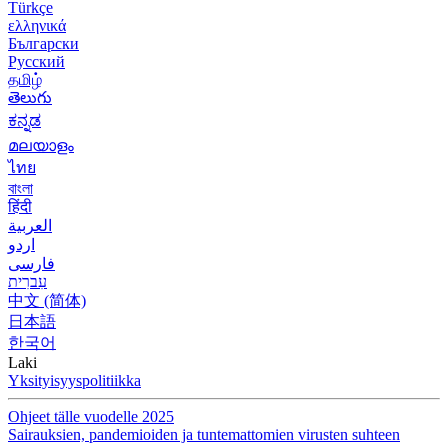
Türkçe
ελληνικά
Български
Русский
தமிழ்
తెలుగు
ಕನ್ನಡ
മലയാളം
ไทย
বাংলা
हिंदी
العربية
اردو
فارسی
עִברִית
中文 (简体)
日本語
한국어
Laki
Yksityisyyspolitiikka
Ohjeet tälle vuodelle 2025
Sairauksien, pandemioiden ja tuntemattomien virusten suhteen