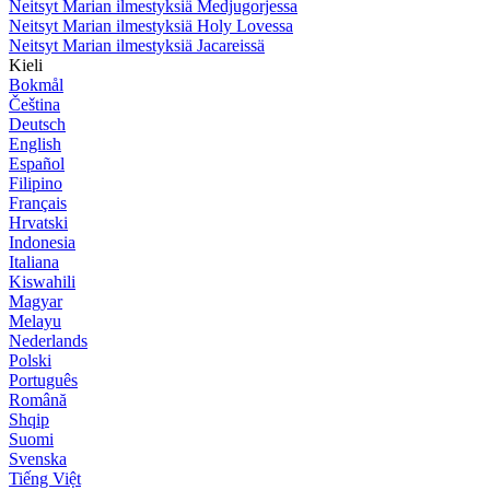
Neitsyt Marian ilmestyksiä Medjugorjessa
Neitsyt Marian ilmestyksiä Holy Lovessa
Neitsyt Marian ilmestyksiä Jacareissä
Kieli
Bokmål
Čeština
Deutsch
English
Español
Filipino
Français
Hrvatski
Indonesia
Italiana
Kiswahili
Magyar
Melayu
Nederlands
Polski
Português
Română
Shqip
Suomi
Svenska
Tiếng Việt