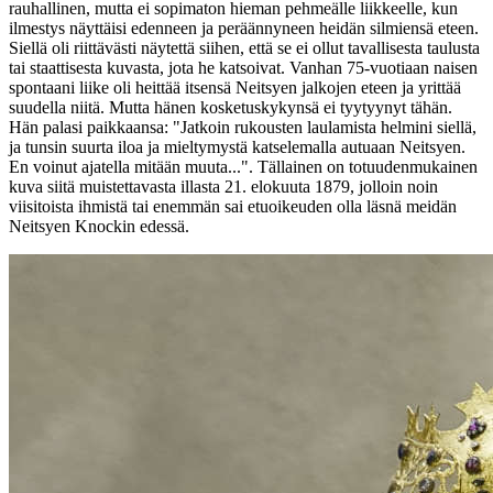
rauhallinen, mutta ei sopimaton hieman pehmeälle liikkeelle, kun
ilmestys näyttäisi edenneen ja peräännyneen heidän silmiensä eteen.
Siellä oli riittävästi näytettä siihen, että se ei ollut tavallisesta taulusta
tai staattisesta kuvasta, jota he katsoivat. Vanhan 75-vuotiaan naisen
spontaani liike oli heittää itsensä Neitsyen jalkojen eteen ja yrittää
suudella niitä. Mutta hänen kosketuskykynsä ei tyytyynyt tähän.
Hän palasi paikkaansa: "Jatkoin rukousten laulamista helmini siellä,
ja tunsin suurta iloa ja mieltymystä katselemalla autuaan Neitsyen.
En voinut ajatella mitään muuta...". Tällainen on totuudenmukainen
kuva siitä muistettavasta illasta 21. elokuuta 1879, jolloin noin
viisitoista ihmistä tai enemmän sai etuoikeuden olla läsnä meidän
Neitsyen Knockin edessä.