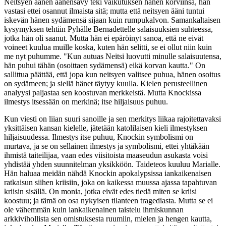
Neitsyen äänen äänensävy teki vaikutuksen hänen korviinsa, hän
vastasi ettei osannut ilmaista sitä; mutta että neitsyen ääni tuntui
iskevän hänen sydämensä sijaan kuin rumpukalvon. Samankaltaisen
kysymyksen tehtiin Pyhälle Bernadettelle salaisuuksien suhteessa,
jotka hän oli saanut. Mutta hän ei epäröinyt sanoa, että ne eivät
voineet kuulua muille koska, kuten hän selitti, se ei ollut niin kuin
me nyt puhumme. "Kun autuas Neitsi luovutti minulle salaisuutensa,
hän puhui tähän (osoittaen sydämensä) eikä korvan kautta." On
sallittua päättää, että jopa kun neitsyen valitsee puhua, hänen osoitus
on sydämeen; ja siellä hänet täytyy kuulla. Kielen perusteellinen
analyysi paljastaa sen koostuvan merkkeistä. Mutta Knockissa
ilmestys itsessään on merkinä; itse hiljaisuus puhuu.
Kun viesti on liian suuri sanoille ja sen merkitys liikaa rajoitettavaksi
yksittäisen kansan kielelle, jätetään katolilaisen kieli ilmestyksen
hiljaisuudessa. Ilmestys itse puhuu, Knockin symbolismi on
murtava, ja se on sellainen ilmestys ja symbolismi, ettei yhtäkään
ihmistä taiteilijaa, vaan edes viisitoista maaseudun asukasta voisi
yhdistää yhden suunnitelman yksikköön. Taideteos kuuluu Marialle.
Hän haluaa meidän nähdä Knockin apokalypsissa iankaikenaisen
ratkaisun siihen kriisiin, joka on kaikessa muussa ajassa tapahtuvan
kriisin sisällä. On monia, jotka eivät edes tiedä miten se kriisi
koostuu; ja tämä on osa nykyisen tilanteen tragediasta. Mutta se ei
ole vähemmän kuin iankaikenainen taistelu ihmiskunnan
arkkivihollista sen omistuksesta ruumiin, mielen ja hengen kautta,