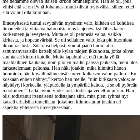
me tiedämme olevan Itäisen kirkon ominaispiirre. Hän se oli, joka
vihisi että se on Pyhä Johannes; muut olivat tyytyväisiä siihen, ettei
sitä voinut olla kuin hän.
Ilmestyksestä tuntui sävyttävän mystinen valo, kiiltäen eri kohdissa
timanteiksi ja virtaava hahmoista ulos laajenevaksi lähes katon
korkeuteen ja leveyteen. Mutta se oli pehmeää valoa, vaikka
kirkasta, ja hopeanväristä. Se oli sellainen valo, joka piti huomiota
ilman rasitusta. Sitä olisi helposti voinut jäädä huomiotta
sattumanvaraisille katselijoille kylän talojen ikkunoista, jotka olivat
suuntaiset kirkon katolle. Mutta tapahtui se, että tuolla yöllä
maatilallinen kaukana, noin puolen mailin päässä paikasta, meni ulos
tarkastelemaan peltonsa. Hän näki jotakin, mikä kiinnitti hänen
huomiota; hän kuvaili nähneensä suuren kultaisen valon pallon. "En
koskaan ennen nähnyt," kertoo hän meille, "niin kirkkaata valoa; se
näyttäytyi korkealla, yläpuolella ja ympärillä kattoa, ja se oli pyöreän
muotoinen." Tällä tavoin viidestoista todistaja vedettiin piiriin. Hän
olisi todistanut itsenäisenä todistajana siitä, mitä pieni ryhmä nyt
katseli erilaisilla tunteillaan, jokainen kiinnostunut jotakin eri
aspektia yhteisestä ilmestyksestään.