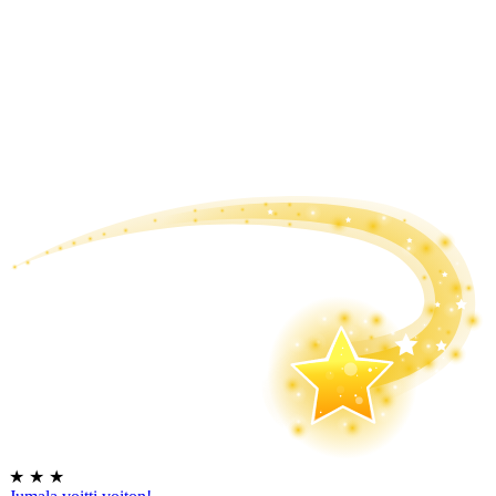
★
★
★