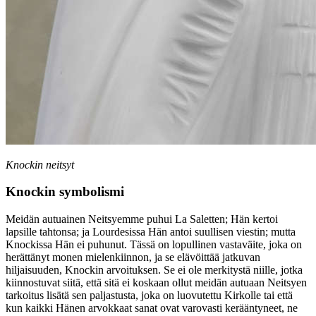
Knockin neitsyt
Knockin symbolismi
Meidän autuainen Neitsyemme puhui La Saletten; Hän kertoi
lapsille tahtonsa; ja Lourdesissa Hän antoi suullisen viestin; mutta
Knockissa Hän ei puhunut. Tässä on lopullinen vastaväite, joka on
herättänyt monen mielenkiinnon, ja se elävöittää jatkuvan
hiljaisuuden, Knockin arvoituksen. Se ei ole merkitystä niille, jotka
kiinnostuvat siitä, että sitä ei koskaan ollut meidän autuaan Neitsyen
tarkoitus lisätä sen paljastusta, joka on luovutettu Kirkolle tai että
kun kaikki Hänen arvokkaat sanat ovat varovasti kerääntyneet, ne