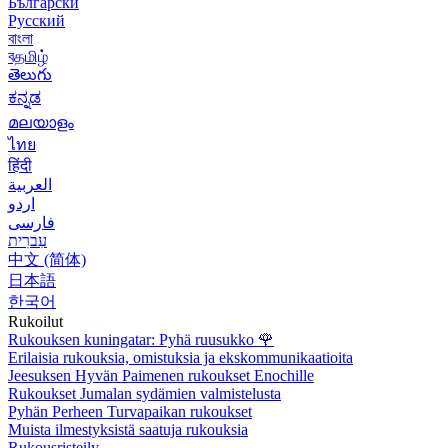
Български
Русский
বাংলা
বதமிழ்
తెలుగు
ಕನ್ನಡ
മലയാളം
ไทย
हिंदी
العربية
اردو
فارسی
עִברִית
中文 (简体)
日本語
한국어
Rukoilut
Rukouksen kuningatar: Pyhä ruusukko
🌹
Erilaisia rukouksia, omistuksia ja ekskommunikaatioita
Jeesuksen Hyvän Paimenen rukoukset Enochille
Rukoukset Jumalan sydämien valmistelusta
Pyhän Perheen Turvapaikan rukoukset
Muista ilmestyksistä saatuja rukouksia
Rukousristeily