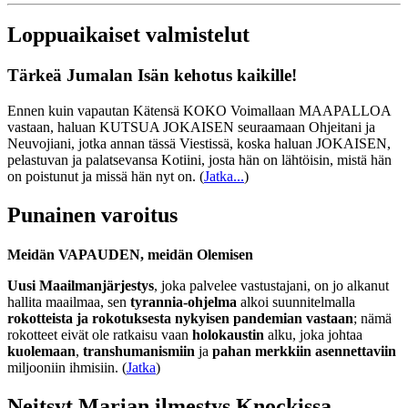
Loppuaikaiset valmistelut
Tärkeä Jumalan Isän kehotus kaikille!
Ennen kuin vapautan Kätensä KOKO Voimallaan MAAPALLOA
vastaan, haluan KUTSUA JOKAISEN seuraamaan Ohjeitani ja
Neuvojiani, jotka annan tässä Viestissä, koska haluan JOKAISEN,
pelastuvan ja palatsevansa Kotiini, josta hän on lähtöisin, mistä hän
on poistunut ja missä hän nyt on.
(
Jatka...
)
Punainen varoitus
Meidän VAPAUDEN, meidän Olemisen
Uusi Maailmanjärjestys
, joka palvelee vastustajani, on jo alkanut
hallita maailmaa, sen
tyrannia-ohjelma
alkoi suunnitelmalla
rokotteista ja rokotuksesta nykyisen pandemian vastaan
; nämä
rokotteet eivät ole ratkaisu vaan
holokaustin
alku, joka johtaa
kuolemaan
,
transhumanismiin
ja
pahan merkkiin asennettaviin
miljooniin ihmisiin. (
Jatka
)
Neitsyt Marian ilmestys Knockissa