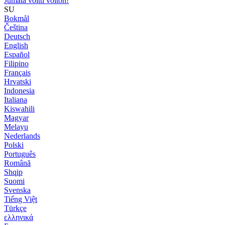
Jumala voitti voiton!
SU
Bokmål
Čeština
Deutsch
English
Español
Filipino
Français
Hrvatski
Indonesia
Italiana
Kiswahili
Magyar
Melayu
Nederlands
Polski
Português
Română
Shqip
Suomi
Svenska
Tiếng Việt
Türkçe
ελληνικά