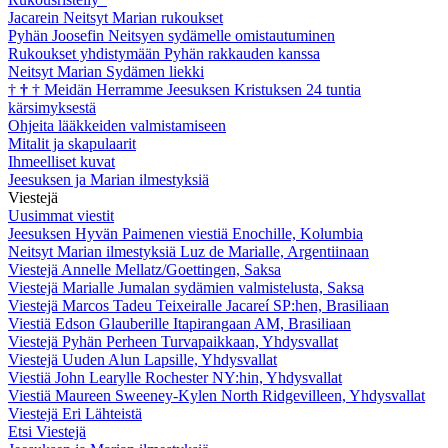
Jacarein Neitsyt Marian rukoukset
Pyhän Joosefin Neitsyen sydämelle omistautuminen
Rukoukset yhdistymään Pyhän rakkauden kanssa
Neitsyt Marian Sydämen liekki
†
†
†
Meidän Herramme Jeesuksen Kristuksen 24 tuntia
kärsimyksestä
Ohjeita lääkkeiden valmistamiseen
Mitalit ja skapulaarit
Ihmeelliset kuvat
Jeesuksen ja Marian ilmestyksiä
Viestejä
Uusimmat viestit
Jeesuksen Hyvän Paimenen viestiä Enochille, Kolumbia
Neitsyt Marian ilmestyksiä Luz de Marialle, Argentiinaan
Viestejä Annelle Mellatz/Goettingen, Saksa
Viestejä Marialle Jumalan sydämien valmistelusta, Saksa
Viestejä Marcos Tadeu Teixeiralle Jacareí SP:hen, Brasiliaan
Viestiä Edson Glauberille Itapirangaan AM, Brasiliaan
Viestejä Pyhän Perheen Turvapaikkaan, Yhdysvallat
Viestejä Uuden Alun Lapsille, Yhdysvallat
Viestiä John Learylle Rochester NY:hin, Yhdysvallat
Viestiä Maureen Sweeney-Kylen North Ridgevilleen, Yhdysvallat
Viestejä Eri Lähteistä
Etsi Viestejä