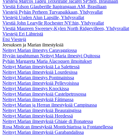
Viestejä Marcos Tadeu Teixeiralle Jacareí SP:hen, Brasiliaan
Viestiä Edson Glauberille Itapirangaan AM, Brasiliaan
Viestejä Pyhän Perheen Turvapaikkaan, Yhdysvallat
Viestejä Uuden Alun Lapsille, Yhdysvallat
Viestiä John Learylle Rochester NY:hin, Yhdysvallat
Viestiä Maureen Sweeney-Kylen North Ridgevilleen, Yhdysvallat
Viestejä Eri Lähteistä
Etsi Viestejä
Jeesuksen ja Marian ilmestyksiä
Neitsyt Marian ilmestys Caravaggiossa
Hyvän tapahtuman Neitsyt Maria ilmestyi Quitossa
Pyhän Margareta Maria Alacoquen ilmoitukset
Neitsyt Marian ilmestyksiä La Salettessä
Neitsyt Marian ilmestyksiä Lourdesissa
Neitsyt Marian ilmestys Pontmainissa
Neitsyt Marian ilmestyksiä Pellevoisissa
Neitsyt Marian ilmestys Knockissa
Neitsyt Marian ilmestyksiä Castelpetrosossa
Neitsyt Marian ilmestyksiä Fátimassa
Neitsyt Marian ja Herran ilmestyksiä Campinassa
Neitsyt Marian ilmestyksiä Beauraingissa
Neitsyt Marian ilmestyksiä Heedessä
Neitsyt Marian ilmestyksiä Ghiaie di Bonatessa
Rosa Mistican ilmestyksiä Montichiarissa ja Fontanellessa
Neitsyt Marian ilmestyksiä Garabandalissa