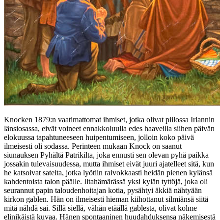
Knocken 1879:n vaatimattomat ihmiset, jotka olivat piilossa Irlannin
länsiosassa, eivät voineet ennakkoluulla edes haaveilla siihen päivän
elokuussa tapahtuneeseen huipentumiseen, jolloin koko päivä
ilmeisesti oli sodassa. Perinteen mukaan Knock on saanut
siunauksen Pyhältä Patrikilta, joka ennusti sen olevan pyhä paikka
jossakin tulevaisuudessa, mutta ihmiset eivät juuri ajatelleet sitä, kun
he katsoivat sateita, jotka lyötiin raivokkaasti heidän pienen kylänsä
kahdentoista talon päälle. Iltahämärässä yksi kylän tyttöjä, joka oli
seurannut papin taloudenhoitajan kotia, pysähtyi äkkiä nähtyään
kirkon gablen. Hän on ilmeisesti hieman kiihottanut silmiänsä siitä
mitä nähdä sai. Sillä siellä, vähän etäällä gablesta, olivat kolme
elinikäistä kuvaa. Hänen spontaaninen huudahduksensa näkemisestä