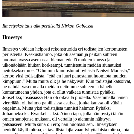
Ilmestyskohtaus alkuperäisellä Kirkon Gablessa
Ilmestys
Ilmestys voidaan helposti rekonstruoida eri todistajien kertomusten
perusteella. Keskushahmo, joka oli aseman ja paikan suhteen
huomattavassa asemassa, hieman edellä muiden kanssa ja
ulkonäöltään hiukan korkeampi, tunnistettiin meidän siunatuksi
neitokseksemme. "Olin niin kiinnostunut pyhästä Neitsyt Mariasta,"
kertoo yksi todistajista, "että en juuri panostanut huomiota muiden
kimppuun." Mutta muita oli; ja he näkyivät. Kun todistajat katsoivat,
he nähdät vasemmalla meidän neitomme suhteen ja hänelle
kumartuneena yhden, jota ei ollut vaikeaa tunnistaa pyhäksi
Joosefiksi; tosiasiassa Hän oli oikealla puolella. Vasemmalla hänen
vierellään oli hahmo papillisissa asuissa, jonka kanssa oli vähän
ongelmia. Mutta yksi todistajista tunnisti hahmon Pyhäksi
Johannekseksi Evankelistaksi. Ainoa tapa, jolla hän pystyi tähän
omien sanojensa mukaan, oli vertailu jo aiemmin nähtyyn
patsaaseen. Mutta siinä oli ero; hän huomasi sen. Ilmestyksen
henkilö käytti mitraa, ei tavallista lajia vaan lyhyttälaista mitraa, jota