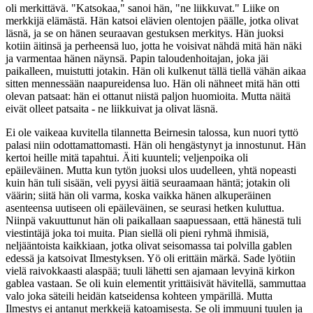
oli merkittävä. "Katsokaa," sanoi hän, "ne liikkuvat." Liike on
merkkijä elämästä. Hän katsoi elävien olentojen päälle, jotka olivat
läsnä, ja se on hänen seuraavan gestuksen merkitys. Hän juoksi
kotiin äitinsä ja perheensä luo, jotta he voisivat nähdä mitä hän näki
ja varmentaa hänen näynsä. Papin taloudenhoitajan, joka jäi
paikalleen, muistutti jotakin. Hän oli kulkenut tällä tiellä vähän aikaa
sitten mennessään naapureidensa luo. Hän oli nähneet mitä hän otti
olevan patsaat: hän ei ottanut niistä paljon huomioita. Mutta näitä
eivät olleet patsaita - ne liikkuivat ja olivat läsnä.
Ei ole vaikeaa kuvitella tilannetta Beirnesin talossa, kun nuori tyttö
palasi niin odottamattomasti. Hän oli hengästynyt ja innostunut. Hän
kertoi heille mitä tapahtui. Äiti kuunteli; veljenpoika oli
epäileväinen. Mutta kun tytön juoksi ulos uudelleen, yhtä nopeasti
kuin hän tuli sisään, veli pyysi äitiä seuraamaan häntä; jotakin oli
väärin; siitä hän oli varma, koska vaikka hänen alkuperäinen
asenteensa uutiseen oli epäileväinen, se seurasi hetken kuluttua.
Niinpä vakuuttunut hän oli paikallaan saapuessaan, että hänestä tuli
viestintäjä joka toi muita. Pian siellä oli pieni ryhmä ihmisiä,
neljääntoista kaikkiaan, jotka olivat seisomassa tai polvilla gablen
edessä ja katsoivat Ilmestyksen. Yö oli erittäin märkä. Sade lyötiin
vielä raivokkaasti alaspää; tuuli lähetti sen ajamaan levyinä kirkon
gablea vastaan. Se oli kuin elementit yrittäisivät hävitellä, sammuttaa
valo joka säteili heidän katseidensa kohteen ympärillä. Mutta
Ilmestys ei antanut merkkejä katoamisesta. Se oli immuuni tuulen ja