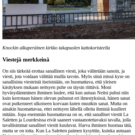
Knockin alkuperäinen kirkko takapuolen kattokoristeella
Viestejä merkkeinä
On siis tärkeää erottaa sanallinen viesti, joka välitetään sanoin, ja
viesti, jota voidaan välittää muilla tavoin. Myös siinä missä kyse on
sanallisista viesteistä itseisistään, on huomattava, että yleisen
käsityksen mukaan neitsyen puhe on täysin riittävä. Moni
hyväsydämminen ihminen luulee, että kun autuas Neitsi puhui niin
kuin kerrotaan hänen olevan puhunut eri ilmestyksissä, hänen sanat
ovat putkenneet ulkoiseen korvaan kuten muutkin sanat. Mutta on
ainakin huomattavaa, ettei neitsyen lähellä olleita ihmisiä kuulleet
mitään. Jopa enemmän huomattavaa on se, että sanalliset viestit La
Saletten ja Lourdesissa eivät saaneet vastaanotettavaksi tavalla, jolla
tavallisimmat sanalliset viestit kuuluvat. Harva ihminen huomaa tätä,
mutta se on totta. Kun La Saletten paimen kysyttiin, kuinka autuaan