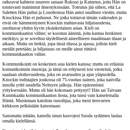
ratkeavat kahteen suureen sanaan Rukous ja Katumus, joita Hän on
toistuvasti maininnut ilmestyksissään. Toteutus jää siihen, että La
Saletten Hän puhui ja Lourdesissa Hän antoi suullisen viestin; mutta
Knockissa Hän ei puhunut. Ne jotka toistavat tämän vaikeuden ja
eivät ole hämmentyneet Knockin mahtavasta hiljaisuudesta,
unohtavat yhden hyvin yksinkertaisen asian. Kieli on
kommunikaation väline; se koostuu äänistä, joita kantaa henkinen
merkitys; ja se soveltuu täydellisesti aineelliseen maailmaan tilaan ja
aikaan. Mutta on hetkiä, jopa tässä tilassa ja ajassa, jolloin kieli
meidät petetään; ja hiljaisuus on meille ainut riittävä
kommunikaation väline.
Kommunikointi on keskeinen asia kielen kanssa; mutta on erilaisia
komunikoinnin muotoja; ja tämä on erityisesti tosi viesteistä, jotka
saadaan ulottuvuudesta, joka on avaruuden ja ajan yläpuolella.
Knockin todistajien joukossa oli 75-vuotias nainen, joka naiivilla
innolla yritti suudella Neitsyen jalkoja. Hän epäonnistui
yrityksessään. Mutta oli hän kokonaan pettynyt? Hän sai Taivaan
Kuninkaalta kommunikaation ilosta, jota tunsi vain katselemalla
Häntä. Muistutaan katolista runoilijaa, joka meni tienvarren
kirkkoon pelkästään katsomaan:
Sanomatta mitään, katsella sinun kasvojesi Suoda sydämen laulaa
omalla kielellänsä.