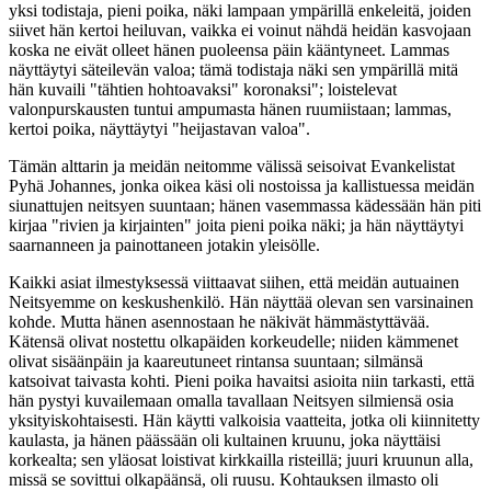
yksi todistaja, pieni poika, näki lampaan ympärillä enkeleitä, joiden
siivet hän kertoi heiluvan, vaikka ei voinut nähdä heidän kasvojaan
koska ne eivät olleet hänen puoleensa päin kääntyneet. Lammas
näyttäytyi säteilevän valoa; tämä todistaja näki sen ympärillä mitä
hän kuvaili "tähtien hohtoavaksi" koronaksi"; loistelevat
valonpurskausten tuntui ampumasta hänen ruumiistaan; lammas,
kertoi poika, näyttäytyi "heijastavan valoa".
Tämän alttarin ja meidän neitomme välissä seisoivat Evankelistat
Pyhä Johannes, jonka oikea käsi oli nostoissa ja kallistuessa meidän
siunattujen neitsyen suuntaan; hänen vasemmassa kädessään hän piti
kirjaa "rivien ja kirjainten" joita pieni poika näki; ja hän näyttäytyi
saarnanneen ja painottaneen jotakin yleisölle.
Kaikki asiat ilmestyksessä viittaavat siihen, että meidän autuainen
Neitsyemme on keskushenkilö. Hän näyttää olevan sen varsinainen
kohde. Mutta hänen asennostaan he näkivät hämmästyttävää.
Kätensä olivat nostettu olkapäiden korkeudelle; niiden kämmenet
olivat sisäänpäin ja kaareutuneet rintansa suuntaan; silmänsä
katsoivat taivasta kohti. Pieni poika havaitsi asioita niin tarkasti, että
hän pystyi kuvailemaan omalla tavallaan Neitsyen silmiensä osia
yksityiskohtaisesti. Hän käytti valkoisia vaatteita, jotka oli kiinnitetty
kaulasta, ja hänen päässään oli kultainen kruunu, joka näyttäisi
korkealta; sen yläosat loistivat kirkkailla risteillä; juuri kruunun alla,
missä se sovittui olkapäänsä, oli ruusu. Kohtauksen ilmasto oli