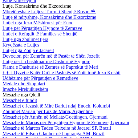
Faqe Mirësevjeni
Lutje, Konsakrime dhe Ekzorcisme
Mbretëresha e Lutjes: Turrni i Shenjtë Rosari
🌹
Lutje të ndryshme, Konsakrime dhe Eksorcizme
Lutjet nga Jezu Mëshiruesi për Enoc
Lutje për Përgatitjen Hyjnore të Zemrave
Lutjet e Refugjit të Familjes së Shenjtë
Lutje nga zbulimet tjera
Kryqëzata e Lutjes
Lutjet nga Zonja e Jacareit
Devocion për Zemrën më të Pastër të Shën Jozefit
Lutje për t'u bashkuar me Dashurinë Hyjnore
Flama e Dashurisë së Zemrës së Paprekut të Meri
†
†
†
Dyzet e Katër Orët e Pashkës së Zotit tonë Jezu Krishti
Udhëzime për Përgatitjen e Remedieve
Medale dhe Skapulari
Imazhe Mrekullueshëm
Mesazhe nga Qielli
Mesazhet e fundit
Mesazhet e Jezusit të Mirë Bariut ndaj Enoch, Kolumbi
Zbulimet Marian për Luz de Maria, Argjentinë
Mesazhet për Annën në Mellatz/Goettingen, Gjermani
Mesazhe te Marias për Përgatitjen Hyjnore të Zemrave, Gjermani
Mesazhe të Marcos Tadeu Teixeira në Jacareí SP, Brazil
Mesazhe të Edson Glauber në Itapiranga AM, Brazil