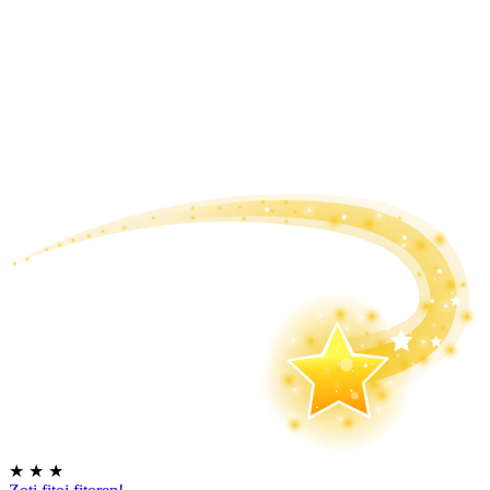
★
★
★