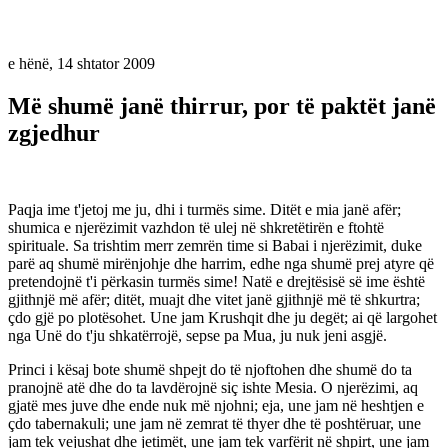
e hënë, 14 shtator 2009
Më shumë janë thirrur, por të paktët janë
zgjedhur
Paqja ime t'jetoj me ju, dhi i turmës sime. Ditët e mia janë afër;
shumica e njerëzimit vazhdon të ulej në shkretëtirën e ftohtë
spirituale. Sa trishtim merr zemrën time si Babai i njerëzimit, duke
parë aq shumë mirënjohje dhe harrim, edhe nga shumë prej atyre që
pretendojnë t'i përkasin turmës sime! Natë e drejtësisë së ime është
gjithnjë më afër; ditët, muajt dhe vitet janë gjithnjë më të shkurtra;
çdo gjë po plotësohet. Une jam Krushqit dhe ju degët; ai që largohet
nga Unë do t'ju shkatërrojë, sepse pa Mua, ju nuk jeni asgjë.
Princi i kësaj bote shumë shpejt do të njoftohen dhe shumë do ta
pranojnë atë dhe do ta lavdërojnë siç ishte Mesia. O njerëzimi, aq
gjatë mes juve dhe ende nuk më njohni; eja, une jam në heshtjen e
çdo tabernakuli; une jam në zemrat të thyer dhe të poshtëruar, une
jam tek vejushat dhe jetimët, une jam tek varfërit në shpirt, une jam