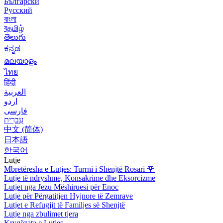
Български
Русский
বাংলা
বதமிழ்
తెలుగు
ಕನ್ನಡ
മലയാളം
ไทย
हिंदी
العربية
اردو
فارسی
עִברִית
中文 (简体)
日本語
한국어
Lutje
Mbretëresha e Lutjes: Turrni i Shenjtë Rosari
🌹
Lutje të ndryshme, Konsakrime dhe Eksorcizme
Lutjet nga Jezu Mëshiruesi për Enoc
Lutje për Përgatitjen Hyjnore të Zemrave
Lutjet e Refugjit të Familjes së Shenjtë
Lutje nga zbulimet tjera
Kryqëzata e Lutjes