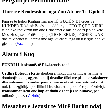
Përgatitjet Përfundimtare
Thirrje e Rëndësishme nga Zoti Ati për Të Gjithët!
Para se të lëshoj Krahun Tim me TË GJATËN E Forcës Së,
KUNDËR Tokës së Botës, unë dëshiroj të FTOJË ÇDO NJERI që
ta ndjekë Indikimin tim dhe Udhëtimet e mia që do t'i jap në këtë
Mesazh sepse unë dëshiroj që ÇDO NJERI, të jetë SHPËTUAR
dhe të kthehet te Shtëpia ime nga ku erdhi, nga ku u largua dhe ku
gjendet.
(
Vazhdo...
)
Alarm i Kuq
FUNDI i Lirisë sonë, të Ekzistencës tonë
Urdhri Botëror i Ri
që shërben armikut tim ka filluar tashmë të
dominojë botën,
agjenda e tij tiranike
filloi me planin e
vaksineve
dhe vaksinimit kundër pandemisë së ekzistuese
; këto vaksinat
nuk janë zgjidhja, por fillimi i
holokaustit
që do të çojë në
vdekje
,
transhumanizëm
dhe
implantimin e shenjës së bishave
, për
milionë njerëz. (
Vazhdo
)
Mesazhet e Jezusit të Mirë Bariut ndaj