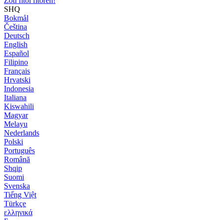
Zoti fitoi fitoren!
SHQ
Bokmål
Čeština
Deutsch
English
Español
Filipino
Français
Hrvatski
Indonesia
Italiana
Kiswahili
Magyar
Melayu
Nederlands
Polski
Português
Română
Shqip
Suomi
Svenska
Tiếng Việt
Türkçe
ελληνικά