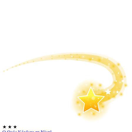
★
★
★