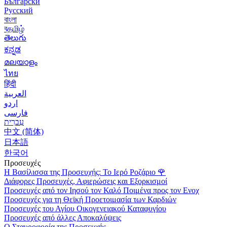
Български
Русский
বাংলা
বதமிழ்
తెలుగు
ಕನ್ನಡ
മലയാളം
ไทย
हिंदी
العربية
اردو
فارسی
עִברִית
中文 (简体)
日本語
한국어
Προσευχές
Η Βασίλισσα της Προσευχής: Το Ιερό Ροζάριο
🌹
Διάφορες Προσευχές, Αφιερώσεις και Εξορκισμοί
Προσευχές από τον Ιησού τον Καλό Ποιμένα προς τον Ενοχ
Προσευχές για τη Θεϊκή Προετοιμασία των Καρδιών
Προσευχές του Αγίου Οικογενειακού Καταφυγίου
Προσευχές από άλλες Αποκαλύψεις
Ο Σταυροφορία της Προσευχής