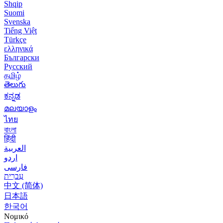
Shqip
Suomi
Svenska
Tiếng Việt
Türkçe
ελληνικά
Български
Русский
தமிழ்
తెలుగు
ಕನ್ನಡ
മലയാളം
ไทย
বাংলা
हिंदी
العربية
اردو
فارسی
עִברִית
中文 (简体)
日本語
한국어
Νομικό