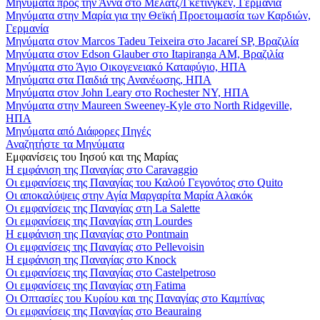
Μηνύματα προς την Άννα στο Μέλατζ/Γκέτινγκεν, Γερμανία
Μηνύματα στην Μαρία για την Θεϊκή Προετοιμασία των Καρδιών,
Γερμανία
Μηνύματα στον Marcos Tadeu Teixeira στο Jacareí SP, Βραζιλία
Μηνύματα στον Edson Glauber στο Itapiranga AM, Βραζιλία
Μηνύματα στο Άγιο Οικογενειακό Καταφύγιο, ΗΠΑ
Μηνύματα στα Παιδιά της Ανανέωσης, ΗΠΑ
Μηνύματα στον John Leary στο Rochester NY, ΗΠΑ
Μηνύματα στην Maureen Sweeney-Kyle στο North Ridgeville,
ΗΠΑ
Μηνύματα από Διάφορες Πηγές
Αναζητήστε τα Μηνύματα
Εμφανίσεις του Ιησού και της Μαρίας
Η εμφάνιση της Παναγίας στο Caravaggio
Οι εμφανίσεις της Παναγίας του Καλού Γεγονότος στο Quito
Οι αποκαλύψεις στην Αγία Μαργαρίτα Μαρία Αλακόκ
Οι εμφανίσεις της Παναγίας στη La Salette
Οι εμφανίσεις της Παναγίας στη Lourdes
Η εμφάνιση της Παναγίας στο Pontmain
Οι εμφανίσεις της Παναγίας στο Pellevoisin
Η εμφάνιση της Παναγίας στο Knock
Οι εμφανίσεις της Παναγίας στο Castelpetroso
Οι εμφανίσεις της Παναγίας στη Fatima
Οι Οπτασίες του Κυρίου και της Παναγίας στο Καμπίνας
Οι εμφανίσεις της Παναγίας στο Beauraing