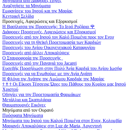
Μηνύματα από Διάφορες Πηγές
Αναζητήστε τα Μηνύματα
Εμφανίσεις του Ιησού και της Μαρίας
Κεντρική Σελίδα
Προσευχές, Αφιερώσεις και Εξορκισμοί
Η Βασίλισσα της Προσευχής: Το Ιερό Ροζάριο
🌹
Διάφορες Προσευχές, Αφιερώσεις και Εξορκισμοί
Προσευχές από τον Ιησού τον Καλό Ποιμένα προς τον Ενοχ
Προσευχές για τη Θεϊκή Προετοιμασία των Καρδιών
Προσευχές του Αγίου Οικογενειακού Καταφυγίου
Προσευχές από άλλες Αποκαλύψεις
Ο Σταυροφορία της Προσευχής
Προσευχές από την Παναγιά του Jacarei
Ευσεβής Προσήλωση στην Πολύ Άγία Καρδιά του Αγίου Ιωσήφ
Προσευχές για να Ενωθούμε με την Αγία Αγάπη
Η Φλόγα της Αγάπης της Αμώμου Καρδιάς της Μαρίας
†
†
†
Οι Είκοσι Τέσσερις Ώρες του Πάθους του Κυρίου μας Ιησού
Χριστού
Οδηγίες για την Προετοιμασία Φαρμάκων
Μετάλλια και Σκαπυλάρια
Θαυματουργές Εικόνες
Μηνύματα από τον Ουρανό
Πρόσφατα Μηνύματα
Μηνύματα του Ιησού του Καλού Ποιμένα στον Ενοχ, Κολομβία
Μαριανές Αποκαλύψεις στη Luz de Maria, Αργεντινή