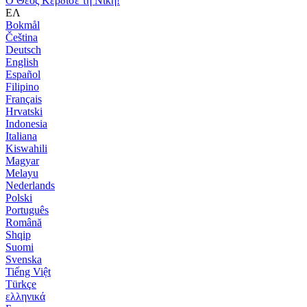
Ο Θεός Κέρδισε τη Νίκη!
ΕΛ
Bokmål
Čeština
Deutsch
English
Español
Filipino
Français
Hrvatski
Indonesia
Italiana
Kiswahili
Magyar
Melayu
Nederlands
Polski
Português
Română
Shqip
Suomi
Svenska
Tiếng Việt
Türkçe
ελληνικά