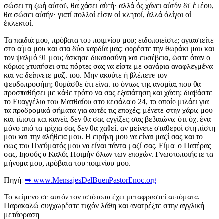
σώσει τη ζωή αὐτοῦ, θα χάσει αὐτή· αλλά ὁς χάνει αὐτόν δι' ἐμέου,
θα σώσει αὐτήν· γιατί πολλοί εἰσιν οἱ κλητοί, ἀλλά ὀλίγοι οἱ
ἐκλεκτοί.
Τα παιδιά μου, πρόβατα του ποιμνίου μου; ειδοποιείστε; αγιαστείτε
στο αίμα μου και στα δύο καρδία μας; φορέστε την θωράκι μου και
τον ψαλμό 91 μου; άσκησε δικαιοσύνη και ευσέβεια, ώστε όταν ο
κύριος χτυπήσει στις πόρτες σας να είστε με φανάρια αναφλεγμένα
και να δείπνετε μαζί του. Μην ακούτε ή βλέπεте τον
ψευδοπροφήτη; θυμάσθε ότι είναι το όντως της ανομίας που θα
προσπαθήσει με κάθε τρόπο να σας εξαπάτηση και χάση; διαβάστε
το Ευαγγέλιο του Ματθαίου στο κεφάλαιο 24, το οποίο μιλάει για
τα προδρομικά σήματα για αυτές τις εποχές; μένετε στην χάρις μου
και τίποτα και κανείς δεν θα σας αγγίξει; σας βεβαιώνω ότι όχι ένα
μόνο από τα τρίχια σας δεν θα χαθεί, αν μείνετε σταθεροί στη πίστη
μου και την αλήθεια μου. Η ειρήνη μου να είναι μαζί σας και το
φως του Πνεύματός μου να είναι πάντα μαζί σας. Είμαι ο Πατέρας
σας, Ιησούς ο Καλός Ποιμήν όλων των εποχών. Γνωστοποιήστε τα
μήνυμα μου, πρόβατα του ποιμνίου μου.
Πηγή:
➥ www.MensajesDelBuenPastorEnoc.org
Το κείμενο σε αυτόν τον ιστότοπο έχει μεταφραστεί αυτόματα.
Παρακαλώ συγχωρέστε τυχόν λάθη και ανατρέξτε στην αγγλική
μετάφραση