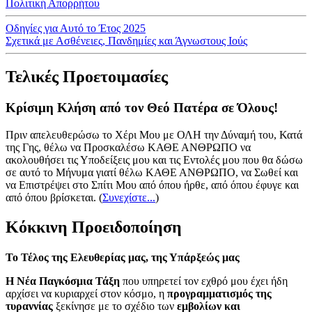
Πολιτική Απορρήτου
Οδηγίες για Αυτό το Έτος 2025
Σχετικά με Ασθένειες, Πανδημίες και Άγνωστους Ιούς
Τελικές Προετοιμασίες
Κρίσιμη Κλήση από τον Θεό Πατέρα σε Όλους!
Πριν απελευθερώσω το Χέρι Μου με ΟΛΗ την Δύναμή του, Κατά
της Γης, θέλω να Προσκαλέσω ΚΑΘΕ ΑΝΘΡΩΠΟ να
ακολουθήσει τις Υποδείξεις μου και τις Εντολές μου που θα δώσω
σε αυτό το Μήνυμα γιατί θέλω ΚΑΘΕ ΑΝΘΡΩΠΟ, να Σωθεί και
να Επιστρέψει στο Σπίτι Μου από όπου ήρθε, από όπου έφυγε και
από όπου βρίσκεται.
(
Συνεχίστε...
)
Κόκκινη Προειδοποίηση
Το Τέλος της Ελευθερίας μας, της Υπάρξεώς μας
Η Νέα Παγκόσμια Τάξη
που υπηρετεί τον εχθρό μου έχει ήδη
αρχίσει να κυριαρχεί στον κόσμο, η
προγραμματισμός της
τυραννίας
ξεκίνησε με το σχέδιο των
εμβολίων και