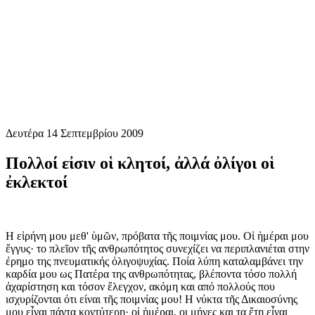
Δευτέρα 14 Σεπτεμβρίου 2009
Πολλοί εἰσιν οἱ κλητοί, ἀλλά ὀλίγοι οἱ
ἐκλεκτοί
Η εἰρήνη μου μεθ' ὑμῶν, πρόβατα τῆς ποιμνίας μου. Οἱ ἡμέραι μου
ἔγγυς· το πλεῖον τῆς ανθρωπότητος συνεχίζει να περιπλανιέται στην
έρημο της πνευματικής ὀλιγοψυχίας. Ποία λύπη καταλαμβάνει την
καρδία μου ως Πατέρα της ανθρωπότητας, βλέποντα τόσο πολλή
ἀχαρίστηση και τόσον ἔλεγχον, ακόμη και από πολλούς που
ισχυρίζονται ότι είναι τῆς ποιμνίας μου! Η νύκτα τῆς Δικαιοσύνης
μου εἶναι πάντα κοντύτερη· οἱ ἡμέραι, οι μήνες και τα ἔτη εἶναι