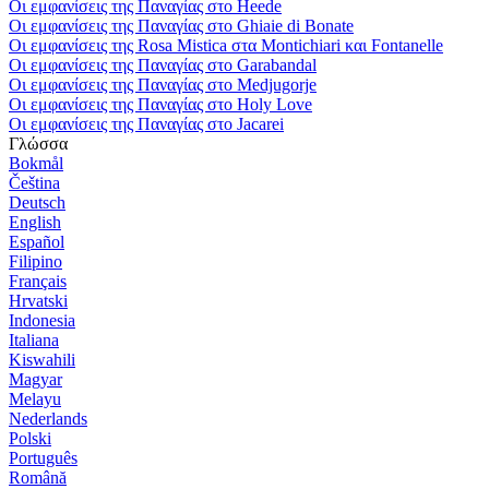
Οι εμφανίσεις της Παναγίας στο Heede
Οι εμφανίσεις της Παναγίας στο Ghiaie di Bonate
Οι εμφανίσεις της Rosa Mistica στα Montichiari και Fontanelle
Οι εμφανίσεις της Παναγίας στο Garabandal
Οι εμφανίσεις της Παναγίας στο Medjugorje
Οι εμφανίσεις της Παναγίας στο Holy Love
Οι εμφανίσεις της Παναγίας στο Jacarei
Γλώσσα
Bokmål
Čeština
Deutsch
English
Español
Filipino
Français
Hrvatski
Indonesia
Italiana
Kiswahili
Magyar
Melayu
Nederlands
Polski
Português
Română