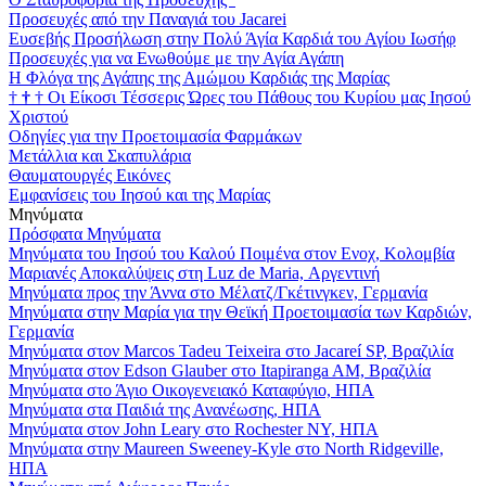
Προσευχές από την Παναγιά του Jacarei
Ευσεβής Προσήλωση στην Πολύ Άγία Καρδιά του Αγίου Ιωσήφ
Προσευχές για να Ενωθούμε με την Αγία Αγάπη
Η Φλόγα της Αγάπης της Αμώμου Καρδιάς της Μαρίας
†
†
†
Οι Είκοσι Τέσσερις Ώρες του Πάθους του Κυρίου μας Ιησού
Χριστού
Οδηγίες για την Προετοιμασία Φαρμάκων
Μετάλλια και Σκαπυλάρια
Θαυματουργές Εικόνες
Εμφανίσεις του Ιησού και της Μαρίας
Μηνύματα
Πρόσφατα Μηνύματα
Μηνύματα του Ιησού του Καλού Ποιμένα στον Ενοχ, Κολομβία
Μαριανές Αποκαλύψεις στη Luz de Maria, Αργεντινή
Μηνύματα προς την Άννα στο Μέλατζ/Γκέτινγκεν, Γερμανία
Μηνύματα στην Μαρία για την Θεϊκή Προετοιμασία των Καρδιών,
Γερμανία
Μηνύματα στον Marcos Tadeu Teixeira στο Jacareí SP, Βραζιλία
Μηνύματα στον Edson Glauber στο Itapiranga AM, Βραζιλία
Μηνύματα στο Άγιο Οικογενειακό Καταφύγιο, ΗΠΑ
Μηνύματα στα Παιδιά της Ανανέωσης, ΗΠΑ
Μηνύματα στον John Leary στο Rochester NY, ΗΠΑ
Μηνύματα στην Maureen Sweeney-Kyle στο North Ridgeville,
ΗΠΑ