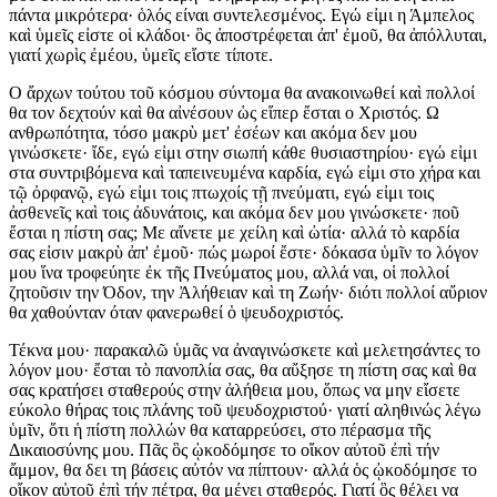
πάντα μικρότερα· ὁλός είναι συντελεσμένος. Εγώ εἰμι η Άμπελος
καὶ ὑμεῖς εἰστε οἱ κλάδοι· ὃς ἀποστρέφεται ἀπ' ἐμοῦ, θα ἀπόλλυται,
γιατί χωρὶς ἐμέου, ὑμεῖς εἴστε τίποτε.
Ο ἄρχων τούτου τοῦ κόσμου σύντομα θα ανακοινωθεί καὶ πολλοί
θα τον δεχτούν καὶ θα αἰνέσουν ὡς εἴπερ ἔσται ο Χριστός. Ω
ανθρωπότητα, τόσο μακρὺ μετ' ἐσέων και ακόμα δεν μου
γινώσκετε· ἴδε, εγώ εἰμι στην σιωπή κάθε θυσιαστηρίου· εγώ εἰμι
στα συντριβόμενα καὶ ταπεινευμένα καρδία, εγώ εἰμι στο χήρα και
τῷ ὀρφανῷ, εγώ εἰμι τοις πτωχοίς τῇ πνεύματι, εγώ εἰμι τοις
ἀσθενεῖς καὶ τοις ἀδυνάτοις, και ακόμα δεν μου γινώσκετε· ποῦ
ἔσται η πίστη σας; Με αἴνετε με χείλη καὶ ὠτία· αλλά τὸ καρδία
σας εἰσιν μακρὺ ἀπ' ἐμοῦ· πώς μωροί ἔστε· δόκασα ὑμῖν το λόγον
μου ἵνα τροφεύητε ἐκ τῆς Πνεύματος μου, αλλά ναι, οἱ πολλοί
ζητοῦσιν την Όδον, την Ἀλήθειαν καὶ τη Ζωήν· διότι πολλοί αὔριον
θα χαθούνταν όταν φανερωθεί ὁ ψευδοχριστός.
Τέκνα μου· παρακαλῶ ὑμᾶς να ἀναγινώσκετε καὶ μελετησάντες το
λόγον μου· ἔσται τὸ πανοπλία σας, θα αὔξησε τη πίστη σας καὶ θα
σας κρατήσει σταθερούς στην ἀλήθεια μου, ὅπως να μην εἴσετε
εύκολο θήρας τοις πλάνης τοῦ ψευδοχριστού· γιατί αληθινώς λέγω
ὑμῖν, ὅτι ἡ πίστη πολλών θα καταρρεύσει, στο πέρασμα τῆς
Δικαιοσύνης μου. Πᾶς ὃς ᾠκοδόμησε το οἴκον αὐτοῦ ἐπὶ τήν
ἄμμον, θα δει τη βάσεις αὐτόν να πίπτουν· αλλά ὁς ᾠκοδόμησε το
οἴκον αὐτοῦ ἐπὶ τήν πέτρα, θα μένει σταθερός. Γιατί ὃς θέλει να