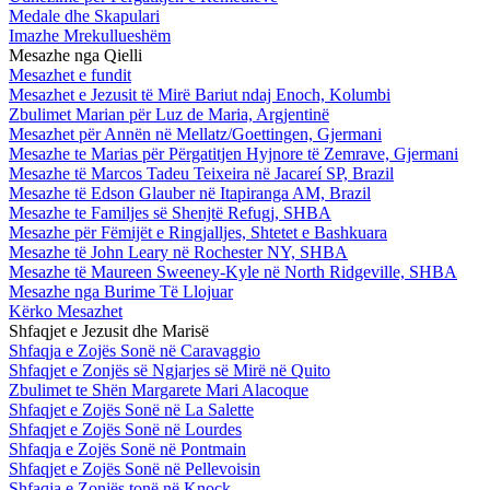
Medale dhe Skapulari
Imazhe Mrekullueshëm
Mesazhe nga Qielli
Mesazhet e fundit
Mesazhet e Jezusit të Mirë Bariut ndaj Enoch, Kolumbi
Zbulimet Marian për Luz de Maria, Argjentinë
Mesazhet për Annën në Mellatz/Goettingen, Gjermani
Mesazhe te Marias për Përgatitjen Hyjnore të Zemrave, Gjermani
Mesazhe të Marcos Tadeu Teixeira në Jacareí SP, Brazil
Mesazhe të Edson Glauber në Itapiranga AM, Brazil
Mesazhe te Familjes së Shenjtë Refugj, SHBA
Mesazhe për Fëmijët e Ringjalljes, Shtetet e Bashkuara
Mesazhe të John Leary në Rochester NY, SHBA
Mesazhe të Maureen Sweeney-Kyle në North Ridgeville, SHBA
Mesazhe nga Burime Të Llojuar
Kërko Mesazhet
Shfaqjet e Jezusit dhe Marisë
Shfaqja e Zojës Sonë në Caravaggio
Shfaqjet e Zonjës së Ngjarjes së Mirë në Quito
Zbulimet te Shën Margarete Mari Alacoque
Shfaqjet e Zojës Sonë në La Salette
Shfaqjet e Zojës Sonë në Lourdes
Shfaqja e Zojës Sonë në Pontmain
Shfaqjet e Zojës Sonë në Pellevoisin
Shfaqja e Zonjës tonë në Knock