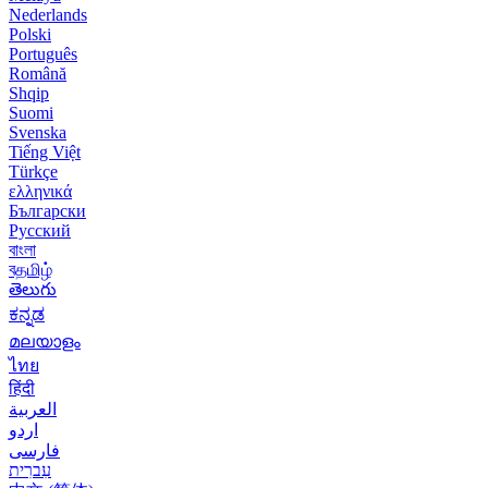
Nederlands
Polski
Português
Română
Shqip
Suomi
Svenska
Tiếng Việt
Türkçe
ελληνικά
Български
Русский
বাংলা
বதமிழ்
తెలుగు
ಕನ್ನಡ
മലയാളം
ไทย
हिंदी
العربية
اردو
فارسی
עִברִית