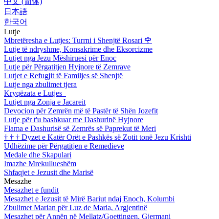
中文 (简体)
日本語
한국어
Lutje
Mbretëresha e Lutjes: Turrni i Shenjtë Rosari
🌹
Lutje të ndryshme, Konsakrime dhe Eksorcizme
Lutjet nga Jezu Mëshiruesi për Enoc
Lutje për Përgatitjen Hyjnore të Zemrave
Lutjet e Refugjit të Familjes së Shenjtë
Lutje nga zbulimet tjera
Kryqëzata e Lutjes
Lutjet nga Zonja e Jacareit
Devocion për Zemrën më të Pastër të Shën Jozefit
Lutje për t'u bashkuar me Dashurinë Hyjnore
Flama e Dashurisë së Zemrës së Paprekut të Meri
†
†
†
Dyzet e Katër Orët e Pashkës së Zotit tonë Jezu Krishti
Udhëzime për Përgatitjen e Remedieve
Medale dhe Skapulari
Imazhe Mrekullueshëm
Shfaqjet e Jezusit dhe Marisë
Mesazhe
Mesazhet e fundit
Mesazhet e Jezusit të Mirë Bariut ndaj Enoch, Kolumbi
Zbulimet Marian për Luz de Maria, Argjentinë
Mesazhet për Annën në Mellatz/Goettingen, Gjermani