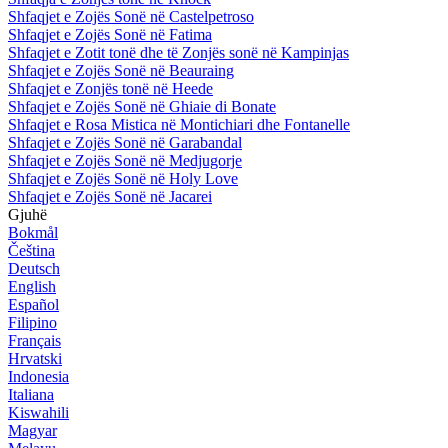
Shfaqjet e Zojës Sonë në Castelpetroso
Shfaqjet e Zojës Sonë në Fatima
Shfaqjet e Zotit tonë dhe të Zonjës sonë në Kampinjas
Shfaqjet e Zojës Sonë në Beauraing
Shfaqjet e Zonjës tonë në Heede
Shfaqjet e Zojës Sonë në Ghiaie di Bonate
Shfaqjet e Rosa Mistica në Montichiari dhe Fontanelle
Shfaqjet e Zojës Sonë në Garabandal
Shfaqjet e Zojës Sonë në Medjugorje
Shfaqjet e Zojës Sonë në Holy Love
Shfaqjet e Zojës Sonë në Jacarei
Gjuhë
Bokmål
Čeština
Deutsch
English
Español
Filipino
Français
Hrvatski
Indonesia
Italiana
Kiswahili
Magyar