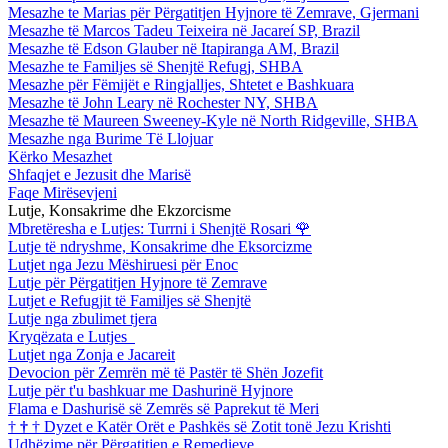
Mesazhe te Marias për Përgatitjen Hyjnore të Zemrave, Gjermani
Mesazhe të Marcos Tadeu Teixeira në Jacareí SP, Brazil
Mesazhe të Edson Glauber në Itapiranga AM, Brazil
Mesazhe te Familjes së Shenjtë Refugj, SHBA
Mesazhe për Fëmijët e Ringjalljes, Shtetet e Bashkuara
Mesazhe të John Leary në Rochester NY, SHBA
Mesazhe të Maureen Sweeney-Kyle në North Ridgeville, SHBA
Mesazhe nga Burime Të Llojuar
Kërko Mesazhet
Shfaqjet e Jezusit dhe Marisë
Faqe Mirësevjeni
Lutje, Konsakrime dhe Ekzorcisme
Mbretëresha e Lutjes: Turrni i Shenjtë Rosari
🌹
Lutje të ndryshme, Konsakrime dhe Eksorcizme
Lutjet nga Jezu Mëshiruesi për Enoc
Lutje për Përgatitjen Hyjnore të Zemrave
Lutjet e Refugjit të Familjes së Shenjtë
Lutje nga zbulimet tjera
Kryqëzata e Lutjes
Lutjet nga Zonja e Jacareit
Devocion për Zemrën më të Pastër të Shën Jozefit
Lutje për t'u bashkuar me Dashurinë Hyjnore
Flama e Dashurisë së Zemrës së Paprekut të Meri
†
†
†
Dyzet e Katër Orët e Pashkës së Zotit tonë Jezu Krishti
Udhëzime për Përgatitjen e Remedieve