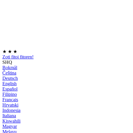
★
★
★
Zoti fitoi fitoren!
SHQ
Bokmål
Čeština
Deutsch
English
Español
Filipino
Français
Hrvatski
Indonesia
Italiana
Kiswahili
Magyar
Melayu