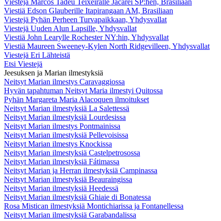
Viestejä Marcos Tadeu Teixeiralle Jacareí SP:hen, Brasiliaan
Viestiä Edson Glauberille Itapirangaan AM, Brasiliaan
Viestejä Pyhän Perheen Turvapaikkaan, Yhdysvallat
Viestejä Uuden Alun Lapsille, Yhdysvallat
Viestiä John Learylle Rochester NY:hin, Yhdysvallat
Viestiä Maureen Sweeney-Kylen North Ridgevilleen, Yhdysvallat
Viestejä Eri Lähteistä
Etsi Viestejä
Jeesuksen ja Marian ilmestyksiä
Neitsyt Marian ilmestys Caravaggiossa
Hyvän tapahtuman Neitsyt Maria ilmestyi Quitossa
Pyhän Margareta Maria Alacoquen ilmoitukset
Neitsyt Marian ilmestyksiä La Salettessä
Neitsyt Marian ilmestyksiä Lourdesissa
Neitsyt Marian ilmestys Pontmainissa
Neitsyt Marian ilmestyksiä Pellevoisissa
Neitsyt Marian ilmestys Knockissa
Neitsyt Marian ilmestyksiä Castelpetrosossa
Neitsyt Marian ilmestyksiä Fátimassa
Neitsyt Marian ja Herran ilmestyksiä Campinassa
Neitsyt Marian ilmestyksiä Beauraingissa
Neitsyt Marian ilmestyksiä Heedessä
Neitsyt Marian ilmestyksiä Ghiaie di Bonatessa
Rosa Mistican ilmestyksiä Montichiarissa ja Fontanellessa
Neitsyt Marian ilmestyksiä Garabandalissa