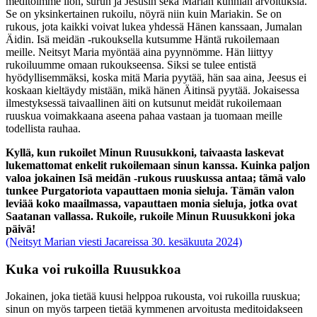
meditoimme ilon, surun ja Jesusin sekä Marian kunnian arvoituksia.
Se on yksinkertainen rukoilu, nöyrä niin kuin Mariakin. Se on
rukous, jota kaikki voivat lukea yhdessä Hänen kanssaan, Jumalan
Äidin. Isä meidän -rukouksella kutsumme Häntä rukoilemaan
meille. Neitsyt Maria myöntää aina pyynnömme. Hän liittyy
rukoiluumme omaan rukoukseensa. Siksi se tulee entistä
hyödyllisemmäksi, koska mitä Maria pyytää, hän saa aina, Jeesus ei
koskaan kieltäydy mistään, mikä hänen Äitinsä pyytää. Jokaisessa
ilmestyksessä taivaallinen äiti on kutsunut meidät rukoilemaan
ruuskua voimakkaana aseena pahaa vastaan ja tuomaan meille
todellista rauhaa.
Kyllä, kun rukoilet Minun Ruusukkoni, taivaasta laskevat
lukemattomat enkelit rukoilemaan sinun kanssa. Kuinka paljon
valoa jokainen Isä meidän -rukous ruuskussa antaa; tämä valo
tunkee Purgatoriota vapauttaen monia sieluja. Tämän valon
leviää koko maailmassa, vapauttaen monia sieluja, jotka ovat
Saatanan vallassa. Rukoile, rukoile Minun Ruusukkoni joka
päivä!
(Neitsyt Marian viesti Jacareissa 30. kesäkuuta 2024)
Kuka voi rukoilla Ruusukkoa
Jokainen, joka tietää kuusi helppoa rukousta, voi rukoilla ruuskua;
sinun on myös tarpeen tietää kymmenen arvoitusta meditoidakseen