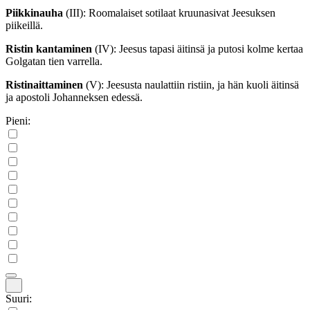
Piikkinauha
(III)
: Roomalaiset sotilaat kruunasivat Jeesuksen
piikeillä.
Ristin kantaminen
(IV)
: Jeesus tapasi äitinsä ja putosi kolme kertaa
Golgatan tien varrella.
Ristinaittaminen
(V)
: Jeesusta naulattiin ristiin, ja hän kuoli äitinsä
ja apostoli Johanneksen edessä.
Pieni:
Suuri: