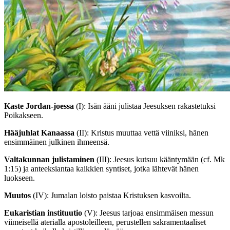
Kaste Jordan-joessa
(I)
: Isän ääni julistaa Jeesuksen rakastetuksi
Poikakseen.
Hääjuhlat Kanaassa
(II)
: Kristus muuttaa vettä viiniksi, hänen
ensimmäinen julkinen ihmeensä.
Valtakunnan julistaminen
(III)
: Jeesus kutsuu kääntymään (cf. Mk
1:15) ja anteeksiantaa kaikkien syntiset, jotka lähtevät hänen
luokseen.
Muutos
(IV)
: Jumalan loisto paistaa Kristuksen kasvoilta.
Eukaristian instituutio
(V)
: Jeesus tarjoaa ensimmäisen messun
viimeisellä aterialla apostoleilleen, perustellen sakramentaaliset