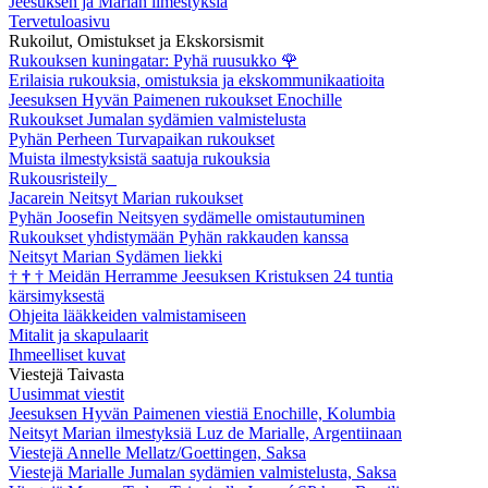
Jeesuksen ja Marian ilmestyksiä
Tervetuloasivu
Rukoilut, Omistukset ja Ekskorsismit
Rukouksen kuningatar: Pyhä ruusukko
🌹
Erilaisia rukouksia, omistuksia ja ekskommunikaatioita
Jeesuksen Hyvän Paimenen rukoukset Enochille
Rukoukset Jumalan sydämien valmistelusta
Pyhän Perheen Turvapaikan rukoukset
Muista ilmestyksistä saatuja rukouksia
Rukousristeily
Jacarein Neitsyt Marian rukoukset
Pyhän Joosefin Neitsyen sydämelle omistautuminen
Rukoukset yhdistymään Pyhän rakkauden kanssa
Neitsyt Marian Sydämen liekki
†
†
†
Meidän Herramme Jeesuksen Kristuksen 24 tuntia
kärsimyksestä
Ohjeita lääkkeiden valmistamiseen
Mitalit ja skapulaarit
Ihmeelliset kuvat
Viestejä Taivasta
Uusimmat viestit
Jeesuksen Hyvän Paimenen viestiä Enochille, Kolumbia
Neitsyt Marian ilmestyksiä Luz de Marialle, Argentiinaan
Viestejä Annelle Mellatz/Goettingen, Saksa
Viestejä Marialle Jumalan sydämien valmistelusta, Saksa