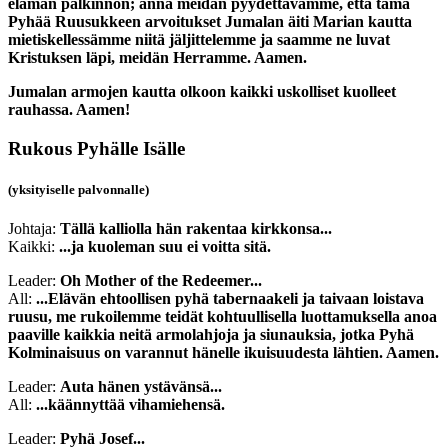
elämän palkinnon; anna meidän pyydettävämme, että tämä
Pyhää Ruusukkeen arvoitukset Jumalan äiti Marian kautta
mietiskellessämme niitä jäljittelemme ja saamme ne luvat
Kristuksen läpi, meidän Herramme. Aamen.
Jumalan armojen kautta olkoon kaikki uskolliset kuolleet
rauhassa. Aamen!
Rukous Pyhälle Isälle
(yksityiselle palvonnalle)
Johtaja:
Tällä kalliolla hän rakentaa kirkkonsa...
Kaikki:
...ja kuoleman suu ei voitta sitä.
Leader:
Oh Mother of the Redeemer...
All:
...Elävän ehtoollisen pyhä tabernaakeli ja taivaan loistava
ruusu, me rukoilemme teidät kohtuullisella luottamuksella anoa
paaville kaikkia neitä armolahjoja ja siunauksia, jotka Pyhä
Kolminaisuus on varannut hänelle ikuisuudesta lähtien. Aamen.
Leader:
Auta hänen ystävänsä...
All:
...käännyttää vihamiehensä.
Leader:
Pyhä Josef...