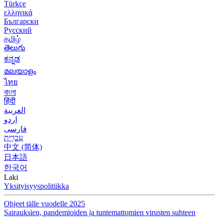
Türkçe
ελληνικά
Български
Русский
தமிழ்
తెలుగు
ಕನ್ನಡ
മലയാളം
ไทย
বাংলা
हिंदी
العربية
اردو
فارسی
עִברִית
中文 (简体)
日本語
한국어
Laki
Yksityisyyspolitiikka
Ohjeet tälle vuodelle 2025
Sairauksien, pandemioiden ja tuntemattomien virusten suhteen