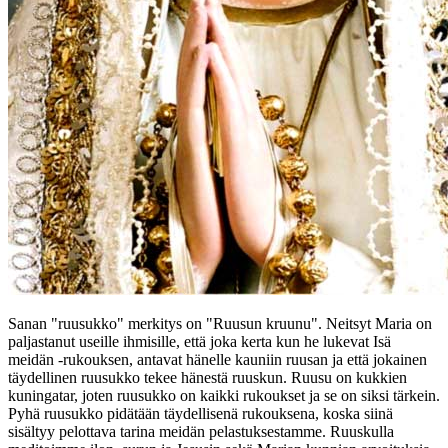
Sanan "ruusukko" merkitys on "Ruusun kruunu". Neitsyt Maria on
paljastanut useille ihmisille, että joka kerta kun he lukevat Isä
meidän -rukouksen, antavat hänelle kauniin ruusan ja että jokainen
täydellinen ruusukko tekee hänestä ruuskun. Ruusu on kukkien
kuningatar, joten ruusukko on kaikki rukoukset ja se on siksi tärkein.
Pyhä ruusukko pidätään täydellisenä rukouksena, koska siinä
sisältyy pelottava tarina meidän pelastuksestamme. Ruuskulla