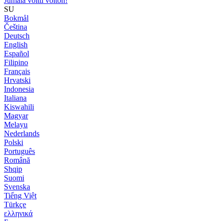
Jumala voitti voiton!
SU
Bokmål
Čeština
Deutsch
English
Español
Filipino
Français
Hrvatski
Indonesia
Italiana
Kiswahili
Magyar
Melayu
Nederlands
Polski
Português
Română
Shqip
Suomi
Svenska
Tiếng Việt
Türkçe
ελληνικά