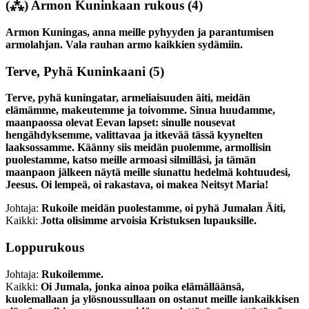
(⁂)
Armon Kuninkaan rukous
(4)
Armon Kuningas, anna meille pyhyyden ja parantumisen
armolahjan. Vala rauhan armo kaikkien sydämiin.
Terve, Pyhä Kuninkaani
(5)
Terve, pyhä kuningatar, armeliaisuuden äiti, meidän
elämämme, makeutemme ja toivomme. Sinua huudamme,
maanpaossa olevat Eevan lapset: sinulle nousevat
hengähdyksemme, valittavaa ja itkevää tässä kyynelten
laaksossamme. Käänny siis meidän puolemme, armollisin
puolestamme, katso meille armoasi silmilläsi, ja tämän
maanpaon jälkeen näytä meille siunattu hedelmä kohtuudesi,
Jeesus. Oi lempeä, oi rakastava, oi makea Neitsyt Maria!
Johtaja:
Rukoile meidän puolestamme, oi pyhä Jumalan Äiti,
Kaikki:
Jotta olisimme arvoisia Kristuksen lupauksille.
Loppurukous
Johtaja:
Rukoilemme.
Kaikki:
Oi Jumala, jonka ainoa poika elämälläänsä,
kuolemallaan ja ylösnoussullaan on ostanut meille iankaikkisen