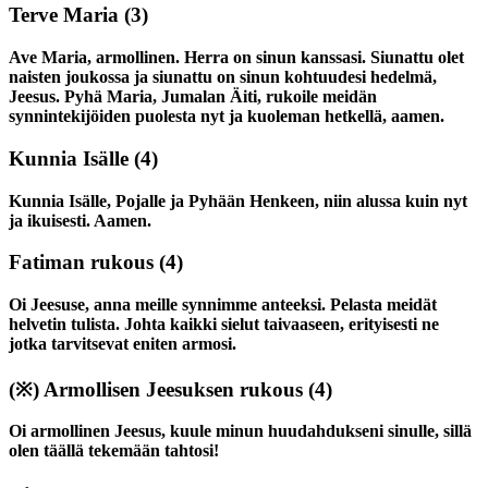
Terve Maria
(3)
Ave Maria, armollinen. Herra on sinun kanssasi. Siunattu olet
naisten joukossa ja siunattu on sinun kohtuudesi hedelmä,
Jeesus. Pyhä Maria, Jumalan Äiti, rukoile meidän
synnintekijöiden puolesta nyt ja kuoleman hetkellä, aamen.
Kunnia Isälle
(4)
Kunnia Isälle, Pojalle ja Pyhään Henkeen, niin alussa kuin nyt
ja ikuisesti. Aamen.
Fatiman rukous
(4)
Oi Jeesuse, anna meille synnimme anteeksi. Pelasta meidät
helvetin tulista. Johta kaikki sielut taivaaseen, erityisesti ne
jotka tarvitsevat eniten armosi.
(※)
Armollisen Jeesuksen rukous
(4)
Oi armollinen Jeesus, kuule minun huudahdukseni sinulle, sillä
olen täällä tekemään tahtosi!