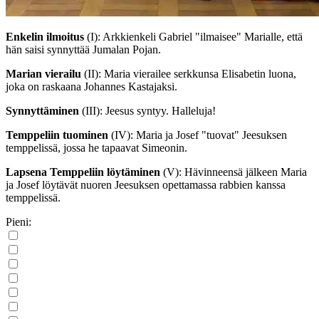
Enkelin ilmoitus
(I)
: Arkkienkeli Gabriel "ilmaisee" Marialle, että
hän saisi synnyttää Jumalan Pojan.
Marian vierailu
(II)
: Maria vierailee serkkunsa Elisabetin luona,
joka on raskaana Johannes Kastajaksi.
Synnyttäminen
(III)
: Jeesus syntyy. Halleluja!
Temppeliin tuominen
(IV)
: Maria ja Josef "tuovat" Jeesuksen
temppelissä, jossa he tapaavat Simeonin.
Lapsena Temppeliin löytäminen
(V)
: Hävinneensä jälkeen Maria
ja Josef löytävät nuoren Jeesuksen opettamassa rabbien kanssa
temppelissä.
Pieni: