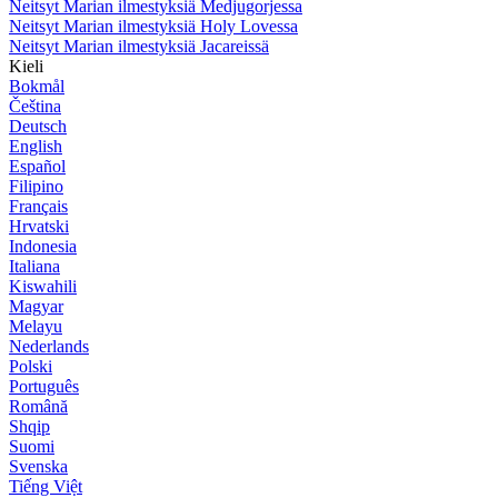
Neitsyt Marian ilmestyksiä Medjugorjessa
Neitsyt Marian ilmestyksiä Holy Lovessa
Neitsyt Marian ilmestyksiä Jacareissä
Kieli
Bokmål
Čeština
Deutsch
English
Español
Filipino
Français
Hrvatski
Indonesia
Italiana
Kiswahili
Magyar
Melayu
Nederlands
Polski
Português
Română
Shqip
Suomi
Svenska
Tiếng Việt