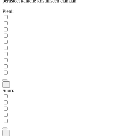
perusteet kaikelle kristilliseen elämään.
Pieni:
Suuri: