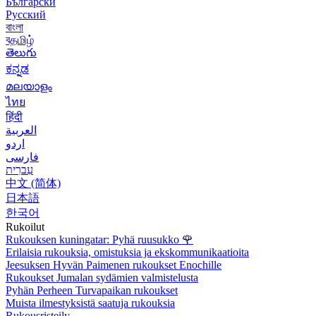
Български
Русский
বাংলা
বதமிழ்
తెలుగు
ಕನ್ನಡ
മലയാളം
ไทย
हिंदी
العربية
اردو
فارسی
עִברִית
中文 (简体)
日本語
한국어
Rukoilut
Rukouksen kuningatar: Pyhä ruusukko
🌹
Erilaisia rukouksia, omistuksia ja ekskommunikaatioita
Jeesuksen Hyvän Paimenen rukoukset Enochille
Rukoukset Jumalan sydämien valmistelusta
Pyhän Perheen Turvapaikan rukoukset
Muista ilmestyksistä saatuja rukouksia
Rukousristeily