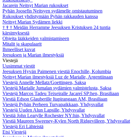
Jacarein Neitsyt Marian rukoukset
Pyhän Joosefin Neitsyen sydämelle omistautuminen
Rukoukset yhdistymään Pyhän rakkauden kanssa
Neitsyt Marian Sydämen liekki
†
†
†
Meidän Herramme Jeesuksen Kristuksen 24 tuntia
kärsimyksestä
Ohjeita lääkkeiden valmistamiseen
Mitalit ja skapulaarit
Ihmeelliset kuvat
Jeesuksen ja Marian ilmestyksiä
Viestejä
Uusimmat viestit
Jeesuksen Hyvän Paimenen viestiä Enochille, Kolumbia
Neitsyt Marian ilmestyksiä Luz de Marialle, Argentiinaan
Viestejä Annelle Mellatz/Goettingen, Saksa
Viestejä Marialle Jumalan sydämien valmistelusta, Saksa
Viestejä Marcos Tadeu Teixeiralle Jacareí SP:hen, Brasiliaan
Viestiä Edson Glauberille Itapirangaan AM, Brasiliaan
Viestejä Pyhän Perheen Turvapaikkaan, Yhdysvallat
Viestejä Uuden Alun Lapsille, Yhdysvallat
Viestiä John Learylle Rochester NY:hin, Yhdysvallat
Viestiä Maureen Sweeney-Kylen North Ridgevilleen, Yhdysvallat
Viestejä Eri Lähteistä
Etsi Viestejä