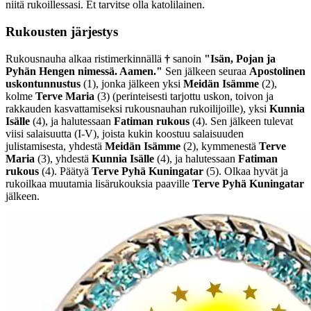
niitä rukoillessasi. Et tarvitse olla katolilainen.
Rukousten järjestys
Rukousnauha alkaa ristimerkinnällä
†
sanoin
"Isän, Pojan ja
Pyhän Hengen nimessä. Aamen."
Sen jälkeen seuraa
Apostolinen
uskontunnustus
(1)
, jonka jälkeen yksi
Meidän Isämme
(2)
,
kolme
Terve Maria
(3)
(perinteisesti tarjottu uskon, toivon ja
rakkauden kasvattamiseksi rukousnauhan rukoilijoille), yksi
Kunnia
Isälle
(4)
, ja halutessaan
Fatiman rukous
(4)
. Sen jälkeen tulevat
viisi salaisuutta
(I-V)
, joista kukin koostuu salaisuuden
julistamisesta, yhdestä
Meidän Isämme
(2)
, kymmenestä
Terve
Maria
(3)
, yhdestä
Kunnia Isälle
(4)
, ja halutessaan
Fatiman
rukous
(4)
. Päätyä
Terve Pyhä Kuningatar
(5)
. Olkaa hyvät ja
rukoilkaa muutamia lisärukouksia paaville
Terve Pyhä Kuningatar
jälkeen.