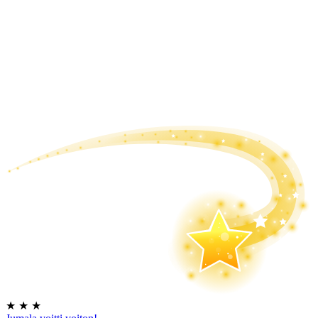
★
★
★