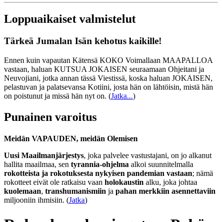
Loppuaikaiset valmistelut
Tärkeä Jumalan Isän kehotus kaikille!
Ennen kuin vapautan Kätensä KOKO Voimallaan MAAPALLOA
vastaan, haluan KUTSUA JOKAISEN seuraamaan Ohjeitani ja
Neuvojiani, jotka annan tässä Viestissä, koska haluan JOKAISEN,
pelastuvan ja palatsevansa Kotiini, josta hän on lähtöisin, mistä hän
on poistunut ja missä hän nyt on.
(
Jatka...
)
Punainen varoitus
Meidän VAPAUDEN, meidän Olemisen
Uusi Maailmanjärjestys
, joka palvelee vastustajani, on jo alkanut
hallita maailmaa, sen
tyrannia-ohjelma
alkoi suunnitelmalla
rokotteista ja rokotuksesta nykyisen pandemian vastaan
; nämä
rokotteet eivät ole ratkaisu vaan
holokaustin
alku, joka johtaa
kuolemaan
,
transhumanismiin
ja
pahan merkkiin asennettaviin
miljooniin ihmisiin. (
Jatka
)