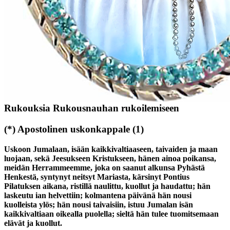
Rukoushelmet
Jos sinulla ei ole rukoushelmia, on täysin hyvä laskea sormillaan.
Helmenlasku vapauttaa mieltä auttaen meditoimaan.
Rukouksia Rukousnauhan rukoilemiseen
(*)
Apostolinen uskonkappale
(1)
Uskoon Jumalaan, isään kaikkivaltiaaseen, taivaiden ja maan
luojaan, sekä Jeesukseen Kristukseen, hänen ainoa poikansa,
meidän Herrammeemme, joka on saanut alkunsa Pyhästä
Henkestä, syntynyt neitsyt Mariasta, kärsinyt Pontius
Pilatuksen aikana, ristillä naulittu, kuollut ja haudattu; hän
laskeutu ian helvettiin; kolmantena päivänä hän nousi
kuolleista ylös; hän nousi taivaisiin, istuu Jumalan isän
kaikkivaltiaan oikealla puolella; sieltä hän tulee tuomitsemaan
elävät ja kuollut.