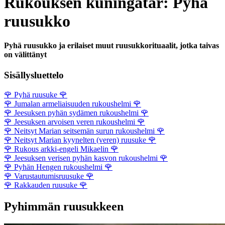
Rukouksen kuningatar: Pyhä
ruusukko
Pyhä ruusukko ja erilaiset muut ruusukkorituaalit, jotka taivas
on välittänyt
Sisällysluettelo
🌹
Pyhä ruusuke
🌹
🌹
Jumalan armeliaisuuden rukoushelmi
🌹
🌹
Jeesuksen pyhän sydämen rukoushelmi
🌹
🌹
Jeesuksen arvoisen veren rukoushelmi
🌹
🌹
Neitsyt Marian seitsemän surun rukoushelmi
🌹
🌹
Neitsyt Marian kyynelten (veren) ruusuke
🌹
🌹
Rukous arkki-engeli Mikaelin
🌹
🌹
Jeesuksen verisen pyhän kasvon rukoushelmi
🌹
🌹
Pyhän Hengen rukoushelmi
🌹
🌹
Varustautumisruusuke
🌹
🌹
Rakkauden ruusuke
🌹
Pyhimmän ruusukkeen