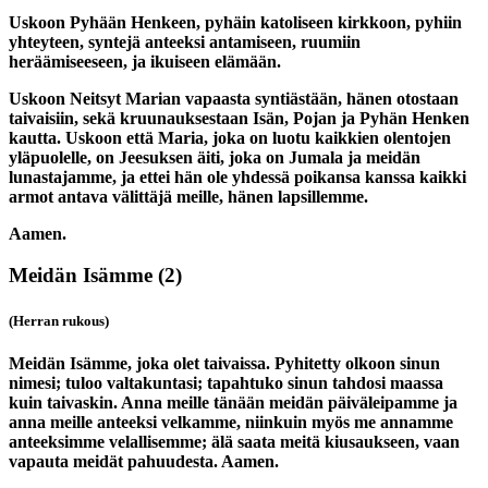
Uskoon Pyhään Henkeen, pyhäin katoliseen kirkkoon, pyhiin
yhteyteen, syntejä anteeksi antamiseen, ruumiin
heräämiseeseen, ja ikuiseen elämään.
Uskoon Neitsyt Marian vapaasta syntiästään, hänen otostaan
taivaisiin, sekä kruunauksestaan Isän, Pojan ja Pyhän Henken
kautta. Uskoon että Maria, joka on luotu kaikkien olentojen
yläpuolelle, on Jeesuksen äiti, joka on Jumala ja meidän
lunastajamme, ja ettei hän ole yhdessä poikansa kanssa kaikki
armot antava välittäjä meille, hänen lapsillemme.
Aamen.
Meidän Isämme
(2)
(Herran rukous)
Meidän Isämme, joka olet taivaissa. Pyhitetty olkoon sinun
nimesi; tuloo valtakuntasi; tapahtuko sinun tahdosi maassa
kuin taivaskin. Anna meille tänään meidän päiväleipamme ja
anna meille anteeksi velkamme, niinkuin myös me annamme
anteeksimme velallisemme; älä saata meitä kiusaukseen, vaan
vapauta meidät pahuudesta. Aamen.