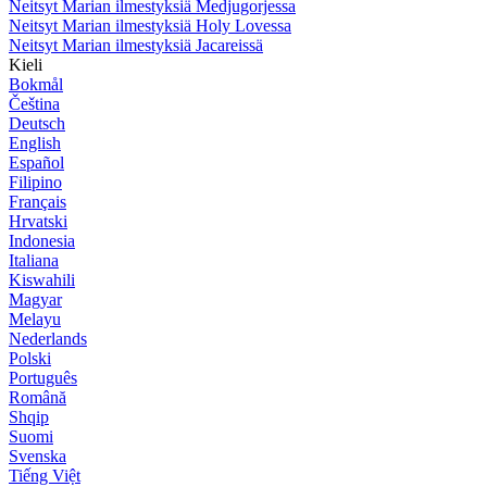
Neitsyt Marian ilmestyksiä Medjugorjessa
Neitsyt Marian ilmestyksiä Holy Lovessa
Neitsyt Marian ilmestyksiä Jacareissä
Kieli
Bokmål
Čeština
Deutsch
English
Español
Filipino
Français
Hrvatski
Indonesia
Italiana
Kiswahili
Magyar
Melayu
Nederlands
Polski
Português
Română
Shqip
Suomi
Svenska
Tiếng Việt