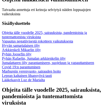
Taivaalta annettuja eri keinoja selviytyä näiden loppuajojen
vaikeuksista
Sisällysluettelo
Ohjeita tälle vuodelle 2025, sairauksista, pandemioista ja
tuntemattomista viruksista
Vapautus negatiivisestä rokotteen vaikutuksesta
Hyvän samarialaisen öljy
Arkkienkeli Mikaelin öljy
Pyhän Joosefin öljy
Pyhän Rafaelin, Jumalan arkkienkelin öljy
Jumalattaren öljy parantamiseen, suojeluun ja vapauttamiseen
Covid 19:n parantuminen
Marburgin verenvuoto- sairauden hoito
Lepran kaltainen lihansyövä tauti
Lääkekasvit Luz de Marialta
Ohjeita tälle vuodelle 2025, sairauksista,
pandemioista ja tuntemattomista
viruksista