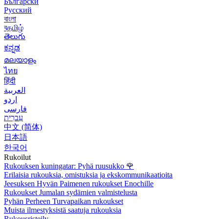
Български
Русский
বাংলা
বதமிழ்
తెలుగు
ಕನ್ನಡ
മലയാളം
ไทย
हिंदी
العربية
اردو
فارسی
עִברִית
中文 (简体)
日本語
한국어
Rukoilut
Rukouksen kuningatar: Pyhä ruusukko
🌹
Erilaisia rukouksia, omistuksia ja ekskommunikaatioita
Jeesuksen Hyvän Paimenen rukoukset Enochille
Rukoukset Jumalan sydämien valmistelusta
Pyhän Perheen Turvapaikan rukoukset
Muista ilmestyksistä saatuja rukouksia
Rukousristeily