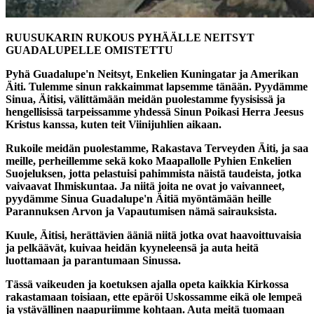
RUUSUKARIN RUKOUS PYHÄÄLLE NEITSYT
GUADALUPELLE OMISTETTU
Pyhä Guadalupe'n Neitsyt, Enkelien Kuningatar ja Amerikan
Äiti. Tulemme sinun rakkaimmat lapsemme tänään. Pyydämme
Sinua, Äitisi, välittämään meidän puolestamme fyysisissä ja
hengellisissä tarpeissamme yhdessä Sinun Poikasi Herra Jeesus
Kristus kanssa, kuten teit Viinijuhlien aikaan.
Rukoile meidän puolestamme, Rakastava Terveyden Äiti, ja saa
meille, perheillemme sekä koko Maapallolle Pyhien Enkelien
Suojeluksen, jotta pelastuisi pahimmista näistä taudeista, jotka
vaivaavat Ihmiskuntaa. Ja niitä joita ne ovat jo vaivanneet,
pyydämme Sinua Guadalupe'n Äitiä myöntämään heille
Parannuksen Arvon ja Vapautumisen nämä sairauksista.
Kuule, Äitisi, herättävien ääniä niitä jotka ovat haavoittuvaisia
ja pelkäävät, kuivaa heidän kyyneleensä ja auta heitä
luottamaan ja parantumaan Sinussa.
Tässä vaikeuden ja koetuksen ajalla opeta kaikkia Kirkossa
rakastamaan toisiaan, ette epäröi Uskossamme eikä ole lempeä
ja ystävällinen naapuriimme kohtaan. Auta meitä tuomaan