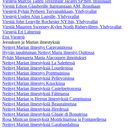
Viestejä Marcos Tadeu Teixeiralle Jacareí SP:hen, Brasiliaan
Viestiä Edson Glauberille Itapirangaan AM, Brasiliaan
Viestejä Pyhän Perheen Turvapaikkaan, Yhdysvallat
Viestejä Uuden Alun Lapsille, Yhdysvallat
Viestiä John Learylle Rochester NY:hin, Yhdysvallat
Viestiä Maureen Sweeney-Kylen North Ridgevilleen, Yhdysvallat
Viestejä Eri Lähteistä
Etsi Viestejä
Jeesuksen ja Marian ilmestyksiä
Neitsyt Marian ilmestys Caravaggiossa
Hyvän tapahtuman Neitsyt Maria ilmestyi Quitossa
Pyhän Margareta Maria Alacoquen ilmoitukset
Neitsyt Marian ilmestyksiä La Salettessä
Neitsyt Marian ilmestyksiä Lourdesissa
Neitsyt Marian ilmestys Pontmainissa
Neitsyt Marian ilmestyksiä Pellevoisissa
Neitsyt Marian ilmestys Knockissa
Neitsyt Marian ilmestyksiä Castelpetrosossa
Neitsyt Marian ilmestyksiä Fátimassa
Neitsyt Marian ja Herran ilmestyksiä Campinassa
Neitsyt Marian ilmestyksiä Beauraingissa
Neitsyt Marian ilmestyksiä Heedessä
Neitsyt Marian ilmestyksiä Ghiaie di Bonatessa
Rosa Mistican ilmestyksiä Montichiarissa ja Fontanellessa
Neitsyt Marian ilmestyksiä Garabandalissa