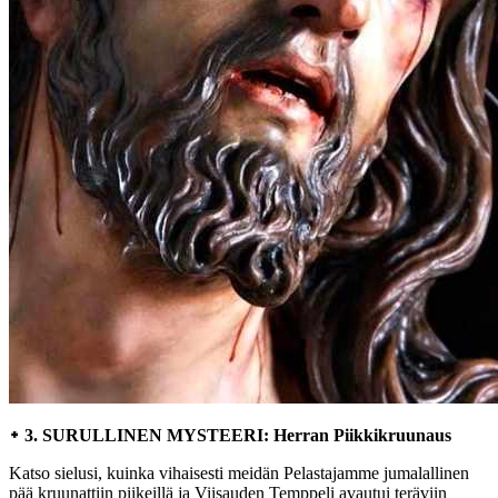
᛭ 3. SURULLINEN MYSTEERI: Herran Piikkikruunaus
Katso sielusi, kuinka vihaisesti meidän Pelastajamme jumalallinen
pää kruunattiin piikeillä ja Viisauden Temppeli avautui teräviin