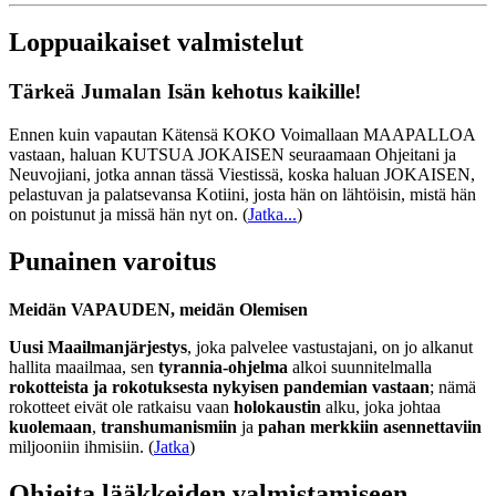
Loppuaikaiset valmistelut
Tärkeä Jumalan Isän kehotus kaikille!
Ennen kuin vapautan Kätensä KOKO Voimallaan MAAPALLOA
vastaan, haluan KUTSUA JOKAISEN seuraamaan Ohjeitani ja
Neuvojiani, jotka annan tässä Viestissä, koska haluan JOKAISEN,
pelastuvan ja palatsevansa Kotiini, josta hän on lähtöisin, mistä hän
on poistunut ja missä hän nyt on.
(
Jatka...
)
Punainen varoitus
Meidän VAPAUDEN, meidän Olemisen
Uusi Maailmanjärjestys
, joka palvelee vastustajani, on jo alkanut
hallita maailmaa, sen
tyrannia-ohjelma
alkoi suunnitelmalla
rokotteista ja rokotuksesta nykyisen pandemian vastaan
; nämä
rokotteet eivät ole ratkaisu vaan
holokaustin
alku, joka johtaa
kuolemaan
,
transhumanismiin
ja
pahan merkkiin asennettaviin
miljooniin ihmisiin. (
Jatka
)
Ohjeita lääkkeiden valmistamiseen