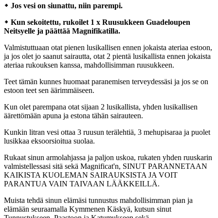
᛭ Jos vesi on siunattu, niin parempi.
᛭ Kun sekoitettu, rukoilet 1 x Ruusukkeen Guadeloupen
Neitsyelle ja päättää Magnifikatilla.
Valmistuttuaan otat pienen lusikallisen ennen jokaista ateriaa estoon,
ja jos olet jo saanut sairautta, otat 2 pientä lusikallista ennen jokaista
ateriaa rukouksen kanssa, mahdollisimman ruusukkeen.
Teet tämän kunnes huomaat paranemisen terveydessäsi ja jos se on
estoon teet sen äärimmäiseen.
Kun olet parempana otat sijaan 2 lusikallista, yhden lusikallisen
äärettömään apuna ja estona tähän sairauteen.
Kunkin litran vesi ottaa 3 ruusun terälehtiä, 3 mehupisaraa ja puolet
lusikkaa eksoorsioitua suolaa.
Rukaat sinun armolahjassa ja paljon uskoa, rukaten yhden ruuskarin
valmistellessasi sitä sekä Magnificat'n, SINUT PARANNETAAN
KAIKISTA KUOLEMAN SAIRAUKSISTA JA VOIT
PARANTUA VAIN TAIVAAN LÄÄKKEILLÄ.
Muista tehdä sinun elämäsi tunnustus mahdollisimman pian ja
elämään seuraamalla Kymmenen Käskyä, kutsun sinut
Tunnustukseen, Paastoon ja Katumukseen sekä