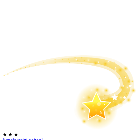
★
★
★