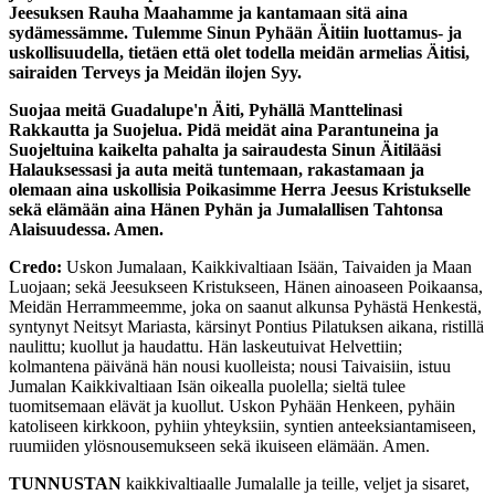
Jeesuksen Rauha Maahamme ja kantamaan sitä aina
sydämessämme. Tulemme Sinun Pyhään Äitiin luottamus- ja
uskollisuudella, tietäen että olet todella meidän armelias Äitisi,
sairaiden Terveys ja Meidän ilojen Syy.
Suojaa meitä Guadalupe'n Äiti, Pyhällä Manttelinasi
Rakkautta ja Suojelua. Pidä meidät aina Parantuneina ja
Suojeltuina kaikelta pahalta ja sairaudesta Sinun Äitilääsi
Halauksessasi ja auta meitä tuntemaan, rakastamaan ja
olemaan aina uskollisia Poikasimme Herra Jeesus Kristukselle
sekä elämään aina Hänen Pyhän ja Jumalallisen Tahtonsa
Alaisuudessa. Amen.
Credo:
Uskon Jumalaan, Kaikkivaltiaan Isään, Taivaiden ja Maan
Luojaan; sekä Jeesukseen Kristukseen, Hänen ainoaseen Poikaansa,
Meidän Herrammeemme, joka on saanut alkunsa Pyhästä Henkestä,
syntynyt Neitsyt Mariasta, kärsinyt Pontius Pilatuksen aikana, ristillä
naulittu; kuollut ja haudattu. Hän laskeutuivat Helvettiin;
kolmantena päivänä hän nousi kuolleista; nousi Taivaisiin, istuu
Jumalan Kaikkivaltiaan Isän oikealla puolella; sieltä tulee
tuomitsemaan elävät ja kuollut. Uskon Pyhään Henkeen, pyhäin
katoliseen kirkkoon, pyhiin yhteyksiin, syntien anteeksiantamiseen,
ruumiiden ylösnousemukseen sekä ikuiseen elämään. Amen.
TUNNUSTAN
kaikkivaltiaalle Jumalalle ja teille, veljet ja sisaret,