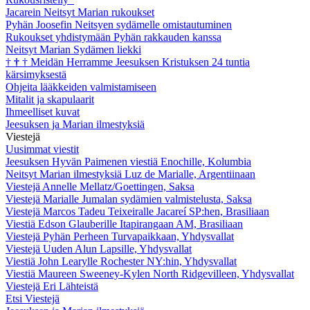
Jacarein Neitsyt Marian rukoukset
Pyhän Joosefin Neitsyen sydämelle omistautuminen
Rukoukset yhdistymään Pyhän rakkauden kanssa
Neitsyt Marian Sydämen liekki
†
†
†
Meidän Herramme Jeesuksen Kristuksen 24 tuntia
kärsimyksestä
Ohjeita lääkkeiden valmistamiseen
Mitalit ja skapulaarit
Ihmeelliset kuvat
Jeesuksen ja Marian ilmestyksiä
Viestejä
Uusimmat viestit
Jeesuksen Hyvän Paimenen viestiä Enochille, Kolumbia
Neitsyt Marian ilmestyksiä Luz de Marialle, Argentiinaan
Viestejä Annelle Mellatz/Goettingen, Saksa
Viestejä Marialle Jumalan sydämien valmistelusta, Saksa
Viestejä Marcos Tadeu Teixeiralle Jacareí SP:hen, Brasiliaan
Viestiä Edson Glauberille Itapirangaan AM, Brasiliaan
Viestejä Pyhän Perheen Turvapaikkaan, Yhdysvallat
Viestejä Uuden Alun Lapsille, Yhdysvallat
Viestiä John Learylle Rochester NY:hin, Yhdysvallat
Viestiä Maureen Sweeney-Kylen North Ridgevilleen, Yhdysvallat
Viestejä Eri Lähteistä
Etsi Viestejä