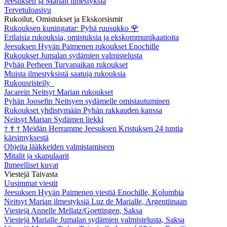
Jeesuksen ja Marian ilmestyksiä
Tervetuloasivu
Rukoilut, Omistukset ja Ekskorsismit
Rukouksen kuningatar: Pyhä ruusukko
🌹
Erilaisia rukouksia, omistuksia ja ekskommunikaatioita
Jeesuksen Hyvän Paimenen rukoukset Enochille
Rukoukset Jumalan sydämien valmistelusta
Pyhän Perheen Turvapaikan rukoukset
Muista ilmestyksistä saatuja rukouksia
Rukousristeily
Jacarein Neitsyt Marian rukoukset
Pyhän Joosefin Neitsyen sydämelle omistautuminen
Rukoukset yhdistymään Pyhän rakkauden kanssa
Neitsyt Marian Sydämen liekki
†
†
†
Meidän Herramme Jeesuksen Kristuksen 24 tuntia
kärsimyksestä
Ohjeita lääkkeiden valmistamiseen
Mitalit ja skapulaarit
Ihmeelliset kuvat
Viestejä Taivasta
Uusimmat viestit
Jeesuksen Hyvän Paimenen viestiä Enochille, Kolumbia
Neitsyt Marian ilmestyksiä Luz de Marialle, Argentiinaan
Viestejä Annelle Mellatz/Goettingen, Saksa
Viestejä Marialle Jumalan sydämien valmistelusta, Saksa