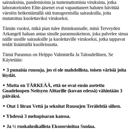
sairauksista, pandemioista ja tuntemattomista viruksista, jotka
laboratorioiden Elite-jäsenet ovat vapauttaneet haluten hävittää
väestön heikentämällä sitä transgeenisilla sairauksilla, joita
mutatoituu kuolettaviksi virukseksi.
Tämän vuoksi, mikä pian tulee ihmiskunnalle, minä Terveyden
Arkangeli haluan antaa sinulle parannuskeinon, joka palvelee sinua
näille uusille sairauksille ja kuolettaville virukseksi, jotka tappavat
teidät lisäämällä kuolleisuutta.
Tämä Parannus on Helppo Valmistella Ja Taloudellinen, Se
Käytetään:
᛭ 3 punaisia ruusuja, jos ei ole mahdollista, toisen värisiä joita
löydät.
᛭ Mutta on TÄRKEÄÄ, että ne ovat ensin asetettu
Guadeloupen Neitsyen Alttarille (kuvan edessä) vähintään 3
päiväksi.
᛭ Otat 1 litran Vettä ja sekoitat Ruusujen Terälehtiä siihen.
᛭ Yhdessä 3 mehupisaran kanssa.
᛭ Ja ½ ruokalusikallista Eksoorsioitua Suolaa.