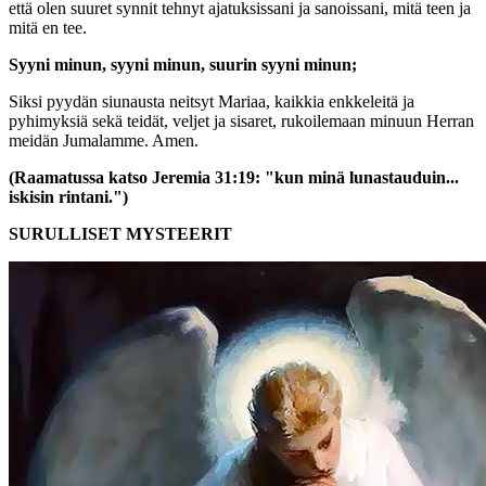
että olen suuret synnit tehnyt ajatuksissani ja sanoissani, mitä teen ja
mitä en tee.
Syyni minun, syyni minun, suurin syyni minun;
Siksi pyydän siunausta neitsyt Mariaa, kaikkia enkkeleitä ja
pyhimyksiä sekä teidät, veljet ja sisaret, rukoilemaan minuun Herran
meidän Jumalamme. Amen.
(Raamatussa katso Jeremia 31:19: "kun minä lunastauduin...
iskisin rintani.")
SURULLISET MYSTEERIT