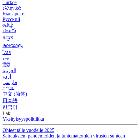
Türkçe
ελληνικά
Български
Русский
தமிழ்
తెలుగు
ಕನ್ನಡ
മലയാളം
ไทย
বাংলা
हिंदी
العربية
اردو
فارسی
עִברִית
中文 (简体)
日本語
한국어
Laki
Yksityisyyspolitiikka
Ohjeet tälle vuodelle 2025
Sairauksien, pandemioiden ja tuntemattomien virusten suhteen