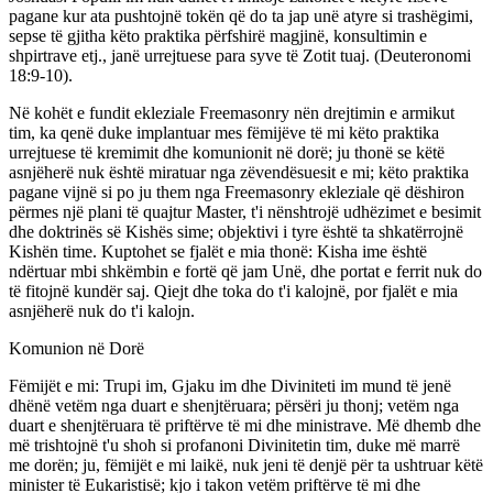
pagane kur ata pushtojnë tokën që do ta jap unë atyre si trashëgimi,
sepse të gjitha këto praktika përfshirë magjinë, konsultimin e
shpirtrave etj., janë urrejtuese para syve të Zotit tuaj. (Deuteronomi
18:9-10).
Në kohët e fundit ekleziale Freemasonry nën drejtimin e armikut
tim, ka qenë duke implantuar mes fëmijëve të mi këto praktika
urrejtuese të kremimit dhe komunionit në dorë; ju thonë se këtë
asnjëherë nuk është miratuar nga zëvendësuesit e mi; këto praktika
pagane vijnë si po ju them nga Freemasonry ekleziale që dëshiron
përmes një plani të quajtur Master, t'i nënshtrojë udhëzimet e besimit
dhe doktrinës së Kishës sime; objektivi i tyre është ta shkatërrojnë
Kishën time. Kuptohet se fjalët e mia thonë: Kisha ime është
ndërtuar mbi shkëmbin e fortë që jam Unë, dhe portat e ferrit nuk do
të fitojnë kundër saj. Qiejt dhe toka do t'i kalojnë, por fjalët e mia
asnjëherë nuk do t'i kalojn.
Komunion në Dorë
Fëmijët e mi: Trupi im, Gjaku im dhe Diviniteti im mund të jenë
dhënë vetëm nga duart e shenjtëruara; përsëri ju thonj; vetëm nga
duart e shenjtëruara të priftërve të mi dhe ministrave. Më dhemb dhe
më trishtojnë t'u shoh si profanoni Divinitetin tim, duke më marrë
me dorën; ju, fëmijët e mi laikë, nuk jeni të denjë për ta ushtruar këtë
minister të Eukaristisë; kjo i takon vetëm priftërve të mi dhe