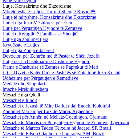
Faqe Mirësevjeni
Lutje, Konsakrime dhe Ekzorcisme
Mbretëresha e Lutjes: Turrni i Shenjtë Rosari
🌹
Lutje të ndryshme, Konsakrime dhe Eksorcizme
Lutjet nga Jezu Mëshiruesi për Enoc
Lutje për Përgatitjen Hyjnore të Zemrave
Lutjet e Refugjit të Familjes së Shenjtë
Lutje nga zbulimet tjera
Kryqëzata e Lutjes
Lutjet nga Zonja e Jacareit
Devocion për Zemrën më të Pastër të Shën Jozefit
Lutje për t'u bashkuar me Dashurinë Hyjnore
Flama e Dashurisë së Zemrës së Paprekut të Meri
†
†
†
Dyzet e Katër Orët e Pashkës së Zotit tonë Jezu Krishti
Udhëzime për Përgatitjen e Remedieve
Medale dhe Skapulari
Imazhe Mrekullueshëm
Mesazhe nga Qielli
Mesazhet e fundit
Mesazhet e Jezusit të Mirë Bariut ndaj Enoch, Kolumbi
Zbulimet Marian për Luz de Maria, Argjentinë
Mesazhet për Annën në Mellatz/Goettingen, Gjermani
Mesazhe te Marias për Përgatitjen Hyjnore të Zemrave, Gjermani
Mesazhe të Marcos Tadeu Teixeira në Jacareí SP, Brazil
Mesazhe të Edson Glauber në Itapiranga AM, Brazil