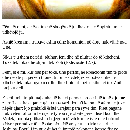
Fëmijët e mi, qetësia ime të shoqërojë ju dhe drita e Shpirtit tim të
udhëtojë ju.
Asnjë kremim i trupave ashtu edhe komunion në dorë nuk vijnë nga
Unë.
Sikur t'ju them përsëri, pluhuri jeni dhe në pluhur do të ktheheni.
Toka tek toka dhe shpirti tek Zoti (Ekleziaste 12:7).
Fëmijët e mi, kur flas për tokë, unë përfshijnë kreacionin tim të plotë
dhe në atë ju; përsëri thonë: trupi pas vdekjes së botës duhet të
kthehet tek toka nga ku erdhi dhe shpirti duhet të kthehet tek Zoti
prej ku erdhi.
Zbërthimi i trupit tuaj duhet të bëhet përmes procesit të tokës, jo me
zjarr. Le ta ketë qartë: që ju mos vazhdoni t'i kaloni të afërmt e juve
nëpër zjarr; kjo praktikë është urrejtur para syve tim. Fiset pagane
nuk vetëm ofronin fëmijët e tyre si një ofertë perëndisë Baal dhe
Molek, por ata gjithashtu i djegnin të vdekurit e tyre dhe i ofronin
këtyre perëndive të njështa; për këtë arsye u tha Mojseut dhe
Joshuas: Populli im nuk duhet t'i imitojë zakonet e ketyre fiseve