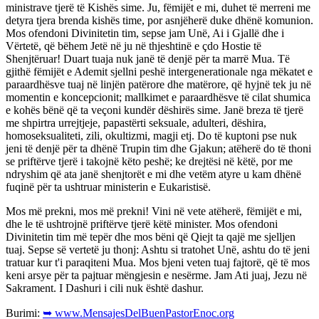
ministrave tjerë të Kishës sime. Ju, fëmijët e mi, duhet të merreni me
detyra tjera brenda kishës time, por asnjëherë duke dhënë komunion.
Mos ofendoni Divinitetin tim, sepse jam Unë, Ai i Gjallë dhe i
Vërtetë, që bëhem Jetë në ju në thjeshtinë e çdo Hostie të
Shenjtëruar! Duart tuaja nuk janë të denjë për ta marrë Mua. Të
gjithë fëmijët e Ademit sjellni peshë intergenerationale nga mëkatet e
paraardhësve tuaj në linjën patërore dhe matërore, që hyjnë tek ju në
momentin e koncepcionit; mallkimet e paraardhësve të cilat shumica
e kohës bënë që ta veçoni kundër dëshirës sime. Janë breza të tjerë
me shpirtra urrejtjeje, papastërti seksuale, adulteri, dëshira,
homoseksualiteti, zili, okultizmi, magji etj. Do të kuptoni pse nuk
jeni të denjë për ta dhënë Trupin tim dhe Gjakun; atëherë do të thoni
se priftërve tjerë i takojnë këto peshë; ke drejtësi në këtë, por me
ndryshim që ata janë shenjtorët e mi dhe vetëm atyre u kam dhënë
fuqinë për ta ushtruar ministerin e Eukaristisë.
Mos më prekni, mos më prekni! Vini në vete atëherë, fëmijët e mi,
dhe le të ushtrojnë priftërve tjerë këtë minister. Mos ofendoni
Divinitetin tim më tepër dhe mos bëni që Qiejt ta qajë me sjelljen
tuaj. Sepse së vertetë ju thonj: Ashtu si tratohet Unë, ashtu do të jeni
tratuar kur t'i paraqiteni Mua. Mos bjeni veten tuaj fajtorë, që të mos
keni arsye për ta pajtuar mëngjesin e nesërme. Jam Ati juaj, Jezu në
Sakrament. I Dashuri i cili nuk është dashur.
Burimi:
➥ www.MensajesDelBuenPastorEnoc.org