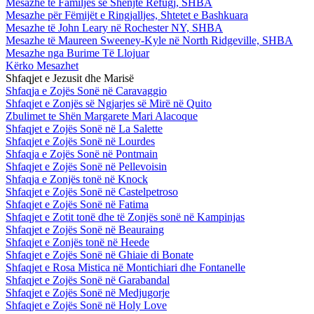
Mesazhe te Familjes së Shenjtë Refugj, SHBA
Mesazhe për Fëmijët e Ringjalljes, Shtetet e Bashkuara
Mesazhe të John Leary në Rochester NY, SHBA
Mesazhe të Maureen Sweeney-Kyle në North Ridgeville, SHBA
Mesazhe nga Burime Të Llojuar
Kërko Mesazhet
Shfaqjet e Jezusit dhe Marisë
Shfaqja e Zojës Sonë në Caravaggio
Shfaqjet e Zonjës së Ngjarjes së Mirë në Quito
Zbulimet te Shën Margarete Mari Alacoque
Shfaqjet e Zojës Sonë në La Salette
Shfaqjet e Zojës Sonë në Lourdes
Shfaqja e Zojës Sonë në Pontmain
Shfaqjet e Zojës Sonë në Pellevoisin
Shfaqja e Zonjës tonë në Knock
Shfaqjet e Zojës Sonë në Castelpetroso
Shfaqjet e Zojës Sonë në Fatima
Shfaqjet e Zotit tonë dhe të Zonjës sonë në Kampinjas
Shfaqjet e Zojës Sonë në Beauraing
Shfaqjet e Zonjës tonë në Heede
Shfaqjet e Zojës Sonë në Ghiaie di Bonate
Shfaqjet e Rosa Mistica në Montichiari dhe Fontanelle
Shfaqjet e Zojës Sonë në Garabandal
Shfaqjet e Zojës Sonë në Medjugorje
Shfaqjet e Zojës Sonë në Holy Love