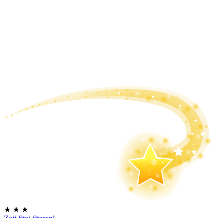
★
★
★