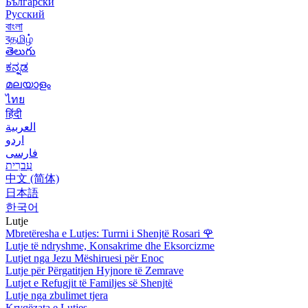
Български
Русский
বাংলা
বதமிழ்
తెలుగు
ಕನ್ನಡ
മലയാളം
ไทย
हिंदी
العربية
اردو
فارسی
עִברִית
中文 (简体)
日本語
한국어
Lutje
Mbretëresha e Lutjes: Turrni i Shenjtë Rosari
🌹
Lutje të ndryshme, Konsakrime dhe Eksorcizme
Lutjet nga Jezu Mëshiruesi për Enoc
Lutje për Përgatitjen Hyjnore të Zemrave
Lutjet e Refugjit të Familjes së Shenjtë
Lutje nga zbulimet tjera
Kryqëzata e Lutjes