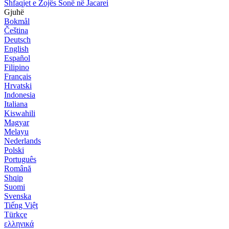
Shfaqjet e Zojës Sonë në Jacarei
Gjuhë
Bokmål
Čeština
Deutsch
English
Español
Filipino
Français
Hrvatski
Indonesia
Italiana
Kiswahili
Magyar
Melayu
Nederlands
Polski
Português
Română
Shqip
Suomi
Svenska
Tiếng Việt
Türkçe
ελληνικά