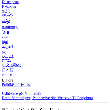
Български
Русский
தமிழ்
తెలుగు
ಕನ್ನಡ
മലയാളം
ไทย
বাংলা
हिंदी
العربية
اردو
فارسی
עִברִית
中文 (简体)
日本語
한국어
Ligjore
Politikë e Privacisë
Udhëzime për Vitin 2025
Rreth Sëmundjeve, Pandemive dhe Viruseve Të Panjohura