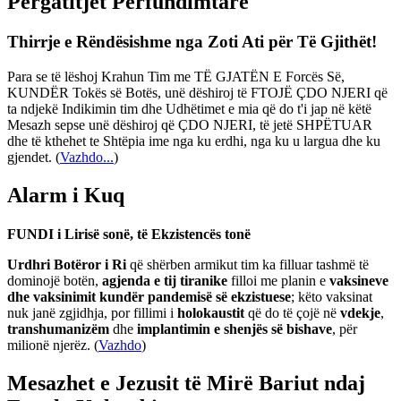
Përgatitjet Përfundimtare
Thirrje e Rëndësishme nga Zoti Ati për Të Gjithët!
Para se të lëshoj Krahun Tim me TË GJATËN E Forcës Së,
KUNDËR Tokës së Botës, unë dëshiroj të FTOJË ÇDO NJERI që
ta ndjekë Indikimin tim dhe Udhëtimet e mia që do t'i jap në këtë
Mesazh sepse unë dëshiroj që ÇDO NJERI, të jetë SHPËTUAR
dhe të kthehet te Shtëpia ime nga ku erdhi, nga ku u largua dhe ku
gjendet.
(
Vazhdo...
)
Alarm i Kuq
FUNDI i Lirisë sonë, të Ekzistencës tonë
Urdhri Botëror i Ri
që shërben armikut tim ka filluar tashmë të
dominojë botën,
agjenda e tij tiranike
filloi me planin e
vaksineve
dhe vaksinimit kundër pandemisë së ekzistuese
; këto vaksinat
nuk janë zgjidhja, por fillimi i
holokaustit
që do të çojë në
vdekje
,
transhumanizëm
dhe
implantimin e shenjës së bishave
, për
milionë njerëz. (
Vazhdo
)
Mesazhet e Jezusit të Mirë Bariut ndaj