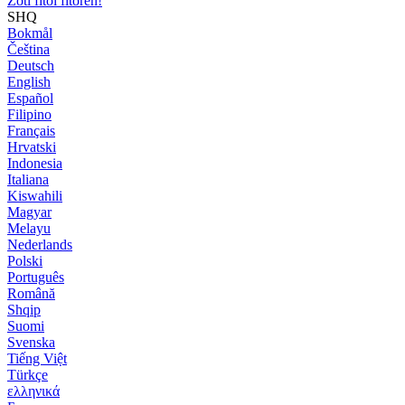
Zoti fitoi fitoren!
SHQ
Bokmål
Čeština
Deutsch
English
Español
Filipino
Français
Hrvatski
Indonesia
Italiana
Kiswahili
Magyar
Melayu
Nederlands
Polski
Português
Română
Shqip
Suomi
Svenska
Tiếng Việt
Türkçe
ελληνικά