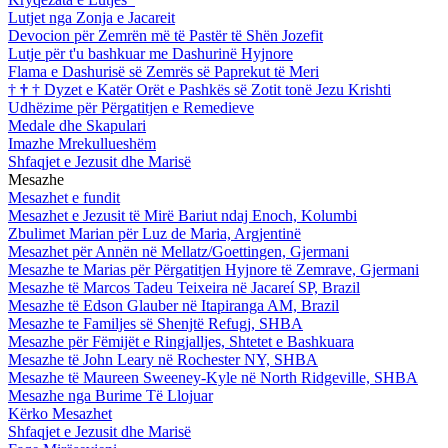
Lutjet nga Zonja e Jacareit
Devocion për Zemrën më të Pastër të Shën Jozefit
Lutje për t'u bashkuar me Dashurinë Hyjnore
Flama e Dashurisë së Zemrës së Paprekut të Meri
†
†
†
Dyzet e Katër Orët e Pashkës së Zotit tonë Jezu Krishti
Udhëzime për Përgatitjen e Remedieve
Medale dhe Skapulari
Imazhe Mrekullueshëm
Shfaqjet e Jezusit dhe Marisë
Mesazhe
Mesazhet e fundit
Mesazhet e Jezusit të Mirë Bariut ndaj Enoch, Kolumbi
Zbulimet Marian për Luz de Maria, Argjentinë
Mesazhet për Annën në Mellatz/Goettingen, Gjermani
Mesazhe te Marias për Përgatitjen Hyjnore të Zemrave, Gjermani
Mesazhe të Marcos Tadeu Teixeira në Jacareí SP, Brazil
Mesazhe të Edson Glauber në Itapiranga AM, Brazil
Mesazhe te Familjes së Shenjtë Refugj, SHBA
Mesazhe për Fëmijët e Ringjalljes, Shtetet e Bashkuara
Mesazhe të John Leary në Rochester NY, SHBA
Mesazhe të Maureen Sweeney-Kyle në North Ridgeville, SHBA
Mesazhe nga Burime Të Llojuar
Kërko Mesazhet
Shfaqjet e Jezusit dhe Marisë