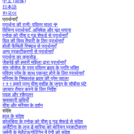
中文 (简体)
日本語
한국어
प्रार्थनाएँ
प्रार्थना की रानी: पवित्र माला
🌹
विभिन्न प्रार्थनाएँ, अभिषेक और भूत भगाना
एनोक को यीशु द गुड शेफर्ड से प्रार्थनाएँ
दिल की दिव्य तैयारी के लिए प्रार्थनाएँ
होली फैमिली रिफ्यूज से प्रार्थनाएँ
अन्य प्रकटीकरणों से प्रार्थनाएँ
प्रार्थना का क्रूसेड
जैकरेई की हमारी महिला द्वारा प्रार्थनाएँ
संत जोसेफ के परम पवित्र हृदय के प्रति भक्ति
पवित्र प्रेम के साथ एकजुट होने के लिए प्रार्थनाएँ
मरियम के निष्कलंक हृदय की प्रेम ज्वाला
†
†
†
हमारे प्रभु यीशु मसीह के जुनून के चौबीस घंटे
उपचार तैयार करने के लिए निर्देश
पदक और स्कैपुलर
चमत्कारी छवियाँ
यीशु और मरियम के दर्शन
संदेश
हाल के संदेश
कोलंबिया के एनोक को यीशु द गुड शेफर्ड से संदेश
अर्जेंटीना के लुज डे मारिया को मारियन प्रकटीकरण
जर्मनी के मेलैट्ज़/गोटिंगेन में ऐनी को संदेश