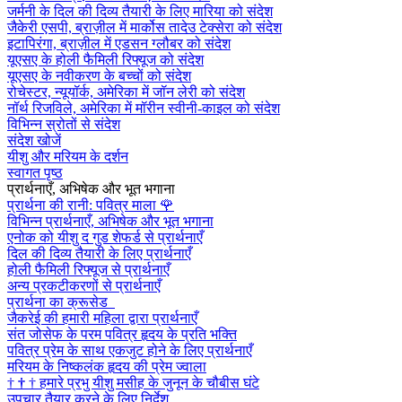
जर्मनी के दिल की दिव्य तैयारी के लिए मारिया को संदेश
जैकेरी एसपी, ब्राज़ील में मार्कोस तादेउ टेक्सेरा को संदेश
इटापिरंगा, ब्राज़ील में एडसन ग्लौबर को संदेश
यूएसए के होली फैमिली रिफ्यूज को संदेश
यूएसए के नवीकरण के बच्चों को संदेश
रोचेस्टर, न्यूयॉर्क, अमेरिका में जॉन लेरी को संदेश
नॉर्थ रिजविले, अमेरिका में मॉरीन स्वीनी-काइल को संदेश
विभिन्न स्रोतों से संदेश
संदेश खोजें
यीशु और मरियम के दर्शन
स्वागत पृष्ठ
प्रार्थनाएँ, अभिषेक और भूत भगाना
प्रार्थना की रानी: पवित्र माला
🌹
विभिन्न प्रार्थनाएँ, अभिषेक और भूत भगाना
एनोक को यीशु द गुड शेफर्ड से प्रार्थनाएँ
दिल की दिव्य तैयारी के लिए प्रार्थनाएँ
होली फैमिली रिफ्यूज से प्रार्थनाएँ
अन्य प्रकटीकरणों से प्रार्थनाएँ
प्रार्थना का क्रूसेड
जैकरेई की हमारी महिला द्वारा प्रार्थनाएँ
संत जोसेफ के परम पवित्र हृदय के प्रति भक्ति
पवित्र प्रेम के साथ एकजुट होने के लिए प्रार्थनाएँ
मरियम के निष्कलंक हृदय की प्रेम ज्वाला
†
†
†
हमारे प्रभु यीशु मसीह के जुनून के चौबीस घंटे
उपचार तैयार करने के लिए निर्देश