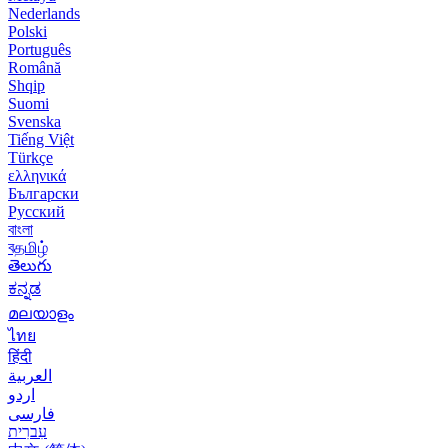
Nederlands
Polski
Português
Română
Shqip
Suomi
Svenska
Tiếng Việt
Türkçe
ελληνικά
Български
Русский
বাংলা
বதமிழ்
తెలుగు
ಕನ್ನಡ
മലയാളം
ไทย
हिंदी
العربية
اردو
فارسی
עִברִית