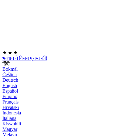
★
★
★
भगवान ने विजय प्राप्त की!
हिंदी
Bokmål
Čeština
Deutsch
English
Español
Filipino
Français
Hrvatski
Indonesia
Italiana
Kiswahili
Magyar
Melayu