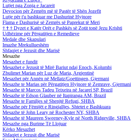
Lutjet nga Zonja e Jacareit
Devocion për Zemrën më të Pastër të Shën Jozefit
Lutje për t'u bashkuar me Dashurinë Hyjnore
Flama e Dashurisë së Zemrës së Paprekut të Meri
†
†
†
Dyzet e Katër Orët e Pashkës së Zotit tonë Jezu Krishti
Udhëzime për Përgatitjen e Remedieve
Medale dhe Skapulari
Imazhe Mrekullueshëm
Shfaqjet e Jezusit dhe Marisë
Mesazhe
Mesazhet e fundit
Mesazhet e Jezusit të Mirë Bariut ndaj Enoch, Kolumbi
Zbulimet Marian për Luz de Maria, Argjentinë
Mesazhet për Annën në Mellatz/Goettingen, Gjermani
Mesazhe te Marias për Përgatitjen Hyjnore të Zemrave, Gjermani
Mesazhe të Marcos Tadeu Teixeira në Jacareí SP, Brazil
Mesazhe të Edson Glauber në Itapiranga AM, Brazil
Mesazhe te Familjes së Shenjtë Refugj, SHBA
Mesazhe për Fëmijët e Ringjalljes, Shtetet e Bashkuara
Mesazhe të John Leary në Rochester NY, SHBA
Mesazhe të Maureen Sweeney-Kyle në North Ridgeville, SHBA
Mesazhe nga Burime Të Llojuar
Kërko Mesazhet
Shfaqjet e Jezusit dhe Marisë