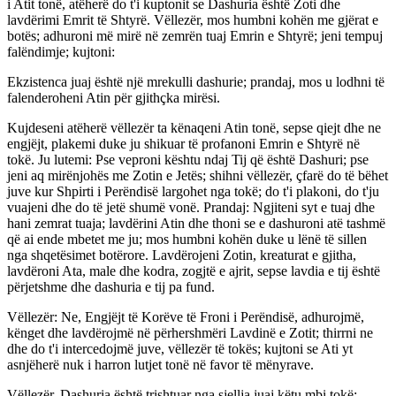
i Atit tonë, atëherë do t'i kuptonit se Dashuria është Zoti dhe
lavdërimi Emrit të Shtyrë. Vëllezër, mos humbni kohën me gjërat e
botës; adhuroni më mirë në zemrën tuaj Emrin e Shtyrë; jeni tempuj
falëndimje; kujtoni:
Ekzistenca juaj është një mrekulli dashurie; prandaj, mos u lodhni të
falenderoheni Atin për gjithçka mirësi.
Kujdeseni atëherë vëllezër ta kënaqeni Atin tonë, sepse qiejt dhe ne
engjëjt, plakemi duke ju shikuar të profanoni Emrin e Shtyrë në
tokë. Ju lutemi: Pse veproni kështu ndaj Tij që është Dashuri; pse
jeni aq mirënjohës me Zotin e Jetës; shihni vëllezër, çfarë do të bëhet
juve kur Shpirti i Perëndisë largohet nga tokë; do t'i plakoni, do t'ju
vuajeni dhe do të jetë shumë vonë. Prandaj: Ngjiteni syt e tuaj dhe
hani zemrat tuaja; lavdërini Atin dhe thoni se e dashuroni atë tashmë
që ai ende mbetet me ju; mos humbni kohën duke u lënë të sillen
nga shqetësimet botërore. Lavdërojeni Zotin, kreaturat e gjitha,
lavdëroni Ata, male dhe kodra, zogjtë e ajrit, sepse lavdia e tij është
përjetshme dhe dashuria e tij pa fund.
Vëllezër: Ne, Engjëjt të Korëve të Froni i Perëndisë, adhurojmë,
kënget dhe lavdërojmë në përhershmëri Lavdinë e Zotit; thirrni ne
dhe do t'i intercedojmë juve, vëllezër të tokës; kujtoni se Ati yt
asnjëherë nuk i harron lutjet tonë në favor të mënyrave.
Vëllezër, Dashuria është trishtuar nga sjellja juaj këtu mbi tokë;