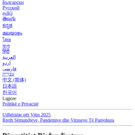
Български
Русский
தமிழ்
తెలుగు
ಕನ್ನಡ
മലയാളം
ไทย
বাংলা
हिंदी
العربية
اردو
فارسی
עִברִית
中文 (简体)
日本語
한국어
Ligjore
Politikë e Privacisë
Udhëzime për Vitin 2025
Rreth Sëmundjeve, Pandemive dhe Viruseve Të Panjohura