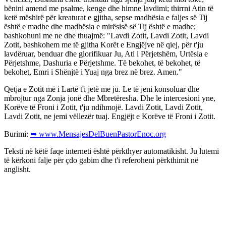
bënini amend me psalme, kenge dhe himne lavdimi; thirrni Atin të
ketë mëshirë për kreaturat e gjitha, sepse madhësia e faljes së Tij
është e madhe dhe madhësia e mirësisë së Tij është e madhe;
bashkohuni me ne dhe thuajmë: "Lavdi Zotit, Lavdi Zotit, Lavdi
Zotit, bashkohem me të gjitha Korët e Engjëjve në qiej, për t'ju
lavdëruar, benduar dhe glorifikuar Ju, Ati i Përjetshëm, Urtësia e
Përjetshme, Dashuria e Përjetshme. Të bekohet, të bekohet, të
bekohet, Emri i Shënjtë i Yuaj nga brez në brez. Amen."
Qetja e Zotit më i Lartë t'i jetë me ju. Le të jeni konsoluar dhe
mbrojtur nga Zonja jonë dhe Mbretëresha. Dhe le intercesioni yne,
Korëve të Froni i Zotit, t'ju ndihmojë. Lavdi Zotit, Lavdi Zotit,
Lavdi Zotit, ne jemi vëllezër tuaj. Engjëjt e Korëve të Froni i Zotit.
Burimi:
➥ www.MensajesDelBuenPastorEnoc.org
Teksti në këtë faqe interneti është përkthyer automatikisht. Ju lutemi
të kërkoni falje për çdo gabim dhe t'i referoheni përkthimit në
anglisht.