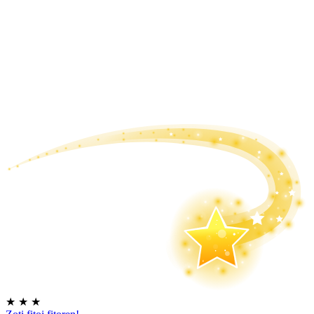
★
★
★