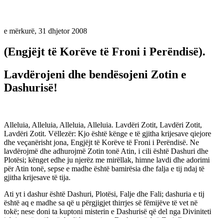
e mërkurë, 31 dhjetor 2008
(Engjëjt të Korëve të Froni i Perëndisë).
Lavdërojeni dhe bendësojeni Zotin e
Dashurisë!
Alleluia, Alleluia, Alleluia, Alleluia. Lavdëri Zotit, Lavdëri Zotit,
Lavdëri Zotit. Vëllezër: Kjo është kënge e të gjitha krijesave qiejore
dhe veçanërisht jona, Engjëjt të Korëve të Froni i Perëndisë. Ne
lavdërojmë dhe adhurojmë Zotin tonë Atin, i cili është Dashuri dhe
Plotësi; kënget edhe ju njerëz me mirëllak, himne lavdi dhe adorimi
për Atin tonë, sepse e madhe është bamirësia dhe falja e tij ndaj të
gjitha krijesave të tija.
Ati yt i dashur është Dashuri, Plotësi, Falje dhe Fali; dashuria e tij
është aq e madhe sa që u përgjigjet thirrjes së fëmijëve të vet në
tokë; nese doni ta kuptoni misterin e Dashurisë që del nga Diviniteti