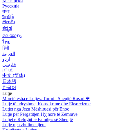
Български
Русский
বাংলা
বதமிழ்
తెలుగు
ಕನ್ನಡ
മലയാളം
ไทย
हिंदी
العربية
اردو
فارسی
עִברִית
中文 (简体)
日本語
한국어
Lutje
Mbretëresha e Lutjes: Turrni i Shenjtë Rosari
🌹
Lutje të ndryshme, Konsakrime dhe Eksorcizme
Lutjet nga Jezu Mëshiruesi për Enoc
Lutje për Përgatitjen Hyjnore të Zemrave
Lutjet e Refugjit të Familjes së Shenjtë
Lutje nga zbulimet tjera
Kryqëzata e Lutjes