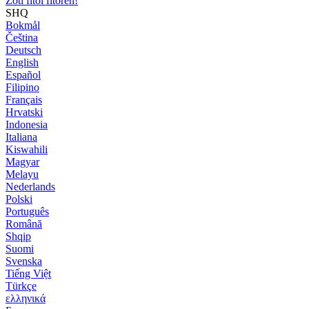
Zoti fitoi fitoren!
SHQ
Bokmål
Čeština
Deutsch
English
Español
Filipino
Français
Hrvatski
Indonesia
Italiana
Kiswahili
Magyar
Melayu
Nederlands
Polski
Português
Română
Shqip
Suomi
Svenska
Tiếng Việt
Türkçe
ελληνικά