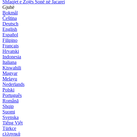
Shfaqjet e Zojës Sonë në Jacarei
Gjuhë
Bokmål
Čeština
Deutsch
English
Español
Filipino
Français
Hrvatski
Indonesia
Italiana
Kiswahili
Magyar
Melayu
Nederlands
Polski
Português
Română
Shqip
Suomi
Svenska
Tiếng Việt
Türkçe
ελληνικά