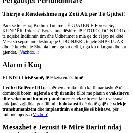
Përgatitjet Përfundimtare
Thirrje e Rëndësishme nga Zoti Ati për Të Gjithët!
Para se të lëshoj Krahun Tim me TË GJATËN E Forcës Së,
KUNDËR Tokës së Botës, unë dëshiroj të FTOJË ÇDO NJERI që
ta ndjekë Indikimin tim dhe Udhëtimet e mia që do t'i jap në këtë
Mesazh sepse unë dëshiroj që ÇDO NJERI, të jetë SHPËTUAR
dhe të kthehet te Shtëpia ime nga ku erdhi, nga ku u largua dhe ku
gjendet.
(
Vazhdo...
)
Alarm i Kuq
FUNDI i Lirisë sonë, të Ekzistencës tonë
Urdhri Botëror i Ri
që shërben armikut tim ka filluar tashmë të
dominojë botën,
agjenda e tij tiranike
filloi me planin e
vaksineve
dhe vaksinimit kundër pandemisë së ekzistuese
; këto vaksinat
nuk janë zgjidhja, por fillimi i
holokaustit
që do të çojë në
vdekje
,
transhumanizëm
dhe
implantimin e shenjës së bishave
, për
milionë njerëz. (
Vazhdo
)
Mesazhet e Jezusit të Mirë Bariut ndaj