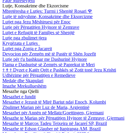
Faqe Mirësevjeni
Lutje, Konsakrime dhe Ekzorcisme
Mbretëresha e Lutjes: Turrni i Shenjtë Rosari
🌹
Lutje të ndryshme, Konsakrime dhe Eksorcizme
Lutjet nga Jezu Mëshiruesi për Enoc
Lutje për Përgatitjen Hyjnore të Zemrave
Lutjet e Refugjit të Familjes së Shenjtë
Lutje nga zbulimet tjera
Kryqëzata e Lutjes
Lutjet nga Zonja e Jacareit
Devocion për Zemrën më të Pastër të Shën Jozefit
Lutje për t'u bashkuar me Dashurinë Hyjnore
Flama e Dashurisë së Zemrës së Paprekut të Meri
†
†
†
Dyzet e Katër Orët e Pashkës së Zotit tonë Jezu Krishti
Udhëzime për Përgatitjen e Remedieve
Medale dhe Skapulari
Imazhe Mrekullueshëm
Mesazhe nga Qielli
Mesazhet e fundit
Mesazhet e Jezusit të Mirë Bariut ndaj Enoch, Kolumbi
Zbulimet Marian për Luz de Maria, Argjentinë
Mesazhet për Annën në Mellatz/Goettingen, Gjermani
Mesazhe te Marias për Përgatitjen Hyjnore të Zemrave, Gjermani
Mesazhe të Marcos Tadeu Teixeira në Jacareí SP, Brazil
Mesazhe të Edson Glauber në Itapiranga AM, Brazil