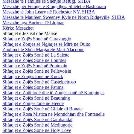
Mesazhe te Familjes së Shenjtë Refugj, SHBA
Mesazhe për Fëmijët e Ringjalljes, Shtetet e Bashkuara
Mesazhe të John Leary në Rochester NY, SHBA
Mesazhe të Maureen Sweeney-Kyle në North Ridgeville, SHBA
Mesazhe nga Burime Të Llojuar
Kërko Mesazhet
Shfaqjet e Jezusit dhe Marisë
Shfaqja e Zojës Sonë në Caravaggio
Shfaqjet e Zonjës së Ngjarjes së Mirë në Quito
Zbulimet te Shën Margarete Mari Alacoque
Shfaqjet e Zojës Sonë në La Salette
Shfaqjet e Zojës Sonë në Lourdes
Shfaqja e Zojës Sonë në Pontmain
Shfaqjet e Zojës Sonë në Pellevoisin
Shfaqja e Zonjës tonë në Knock
Shfaqjet e Zojës Sonë në Castelpetroso
Shfaqjet e Zojës Sonë në Fatima
Shfaqjet e Zotit tonë dhe të Zonjës sonë në Kampinjas
Shfaqjet e Zojës Sonë në Beauraing
Shfaqjet e Zonjës tonë në Heede
Shfaqjet e Zojës Sonë në Ghiaie di Bonate
Shfaqjet e Rosa Mistica në Montichiari dhe Fontanelle
Shfaqjet e Zojës Sonë në Garabandal
Shfaqjet e Zojës Sonë në Medjugorje
Shfaqjet e Zojës Sonë në Holy Love