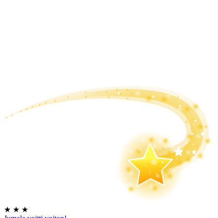
★
★
★