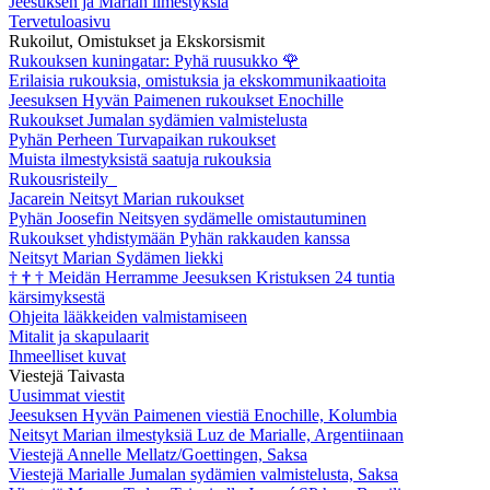
Jeesuksen ja Marian ilmestyksiä
Tervetuloasivu
Rukoilut, Omistukset ja Ekskorsismit
Rukouksen kuningatar: Pyhä ruusukko
🌹
Erilaisia rukouksia, omistuksia ja ekskommunikaatioita
Jeesuksen Hyvän Paimenen rukoukset Enochille
Rukoukset Jumalan sydämien valmistelusta
Pyhän Perheen Turvapaikan rukoukset
Muista ilmestyksistä saatuja rukouksia
Rukousristeily
Jacarein Neitsyt Marian rukoukset
Pyhän Joosefin Neitsyen sydämelle omistautuminen
Rukoukset yhdistymään Pyhän rakkauden kanssa
Neitsyt Marian Sydämen liekki
†
†
†
Meidän Herramme Jeesuksen Kristuksen 24 tuntia
kärsimyksestä
Ohjeita lääkkeiden valmistamiseen
Mitalit ja skapulaarit
Ihmeelliset kuvat
Viestejä Taivasta
Uusimmat viestit
Jeesuksen Hyvän Paimenen viestiä Enochille, Kolumbia
Neitsyt Marian ilmestyksiä Luz de Marialle, Argentiinaan
Viestejä Annelle Mellatz/Goettingen, Saksa
Viestejä Marialle Jumalan sydämien valmistelusta, Saksa