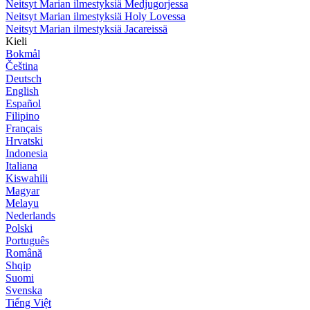
Neitsyt Marian ilmestyksiä Medjugorjessa
Neitsyt Marian ilmestyksiä Holy Lovessa
Neitsyt Marian ilmestyksiä Jacareissä
Kieli
Bokmål
Čeština
Deutsch
English
Español
Filipino
Français
Hrvatski
Indonesia
Italiana
Kiswahili
Magyar
Melayu
Nederlands
Polski
Português
Română
Shqip
Suomi
Svenska
Tiếng Việt