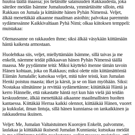
huutoa täällä maassa; jos tietäisitte salaisuuden Rakkaudesta, joka
säteilee meidän Isämme Jumaluudesta, ymmärtäisitte silloin, että
Rakkaus on Jumala ja kiittäisitte hänen Pyhän Nimensä. Veljet,
älkää menettäkää aikaanne maailman asioihin; palvokaa paremmin
sydämessänne Kaikkivaltiaan Pyhä Nimi; olkaa kiitoksen temppeli:
muistakaa:
Olemassanne on rakkauden ihme; siksi älkää väsykään kiittämään
häntä kaikesta armostaan.
Huolehtkaa siis, veljet, miellyttämään Isämme, sillä taivas ja me
enkelit, näemme teidät pilkkaavan hänen Pyhän Nimensä täällä
maassa. Me pyydämme teitä: Miksi käyttekö itsenne tämän tavoin
Hänen kohtaan, joka on Rakkaus; miksi olette niin kiittämättömiä
Elämän Jumalalle; katsokaa veljet, mitä tulee teistä, kun Jumalan
Henki poistuu maasta; itket ja kärsit, ja se on liian myöhään. Siksi:
Nostakaa silmätänne ja revittää sydämettänne; kiitättäkää Häntä ja
kerro Hännelle, että rakastatte häntä nyt kun hän vielä jää teidän
keskuudenne, älkää menettäkää aikaanne maailmallisten huolten
kantaessa. Kiittäkää Herraa kaikki olennot, kiittääkää Hänen, vuoret
ja kukkulat, ilman lintuja, sillä hänen kunniansa on iankaikkinen ja
rakkaudensa ikuinen.
Veljet: Me, Jumalan Valtaistuimen Kuorojen Enkelit, palvomme,
laulakaa ja kiittääkää ikuisesti Jumalan Kunniasta; kutsukaa meidät