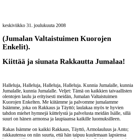
keskiviikko 31. joulukuuta 2008
(Jumalan Valtaistuimen Kuorojen
Enkelit).
Kiittää ja siunata Rakkautta Jumalaa!
Halleluja, Halleluja, Halleluja, Halleluja. Kunnia Jumalalle, kunnia
Jumalalle, kunnia Jumalalle. Veljet: Tämä on kaikkien taivaallisten
olentojen laulu ja erityisesti meidän, Jumalan Valtaistuimen
Kuorojen Enkelten. Me kiitämme ja palvomme jumalamme
Isäämme, joka on Rakkaus ja Täyttö; laulakaa myös te hyvien
tahdon miehet hymnejä kiittelystä ja palvelusta meidän Isälle, sillä
suuri on hänen armonsa ja laupiaansa kaikille luomuksilleen.
Rakas Isämme on kaikki Rakkaus, Täyttö, Armolauluus ja Anto;
rakkautensa on niin suurta, että hän taipuu kuulemaan lapsiensa