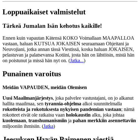
Loppuaikaiset valmistelut
Tärkeä Jumalan Isän kehotus kaikille!
Ennen kuin vapautan Kätensä KOKO Voimallaan MAAPALLOA
vastaan, haluan KUTSUA JOKAISEN seuraamaan Ohjeitani ja
Neuvojiani, jotka annan tässä Viestissä, koska haluan JOKAISEN,
pelastuvan ja palatsevansa Kotiini, josta hän on lähtöisin, mistä hän
on poistunut ja missä hän nyt on.
(
Jatka...
)
Punainen varoitus
Meidän VAPAUDEN, meidän Olemisen
Uusi Maailmanjärjestys
, joka palvelee vastustajani, on jo alkanut
hallita maailmaa, sen
tyrannia-ohjelma
alkoi suunnitelmalla
rokotteista ja rokotuksesta nykyisen pandemian vastaan
; nämä
rokotteet eivät ole ratkaisu vaan
holokaustin
alku, joka johtaa
kuolemaan
,
transhumanismiin
ja
pahan merkkiin asennettaviin
miljooniin ihmisiin. (
Jatka
)
Jeesuksen Hyvän Paimenen viestiä