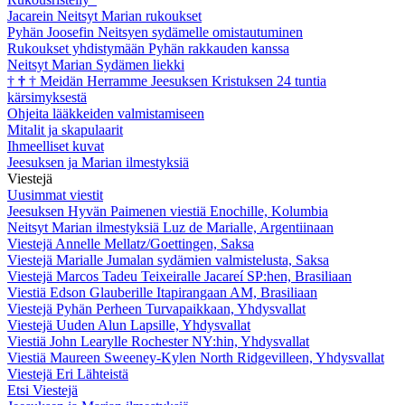
Jacarein Neitsyt Marian rukoukset
Pyhän Joosefin Neitsyen sydämelle omistautuminen
Rukoukset yhdistymään Pyhän rakkauden kanssa
Neitsyt Marian Sydämen liekki
†
†
†
Meidän Herramme Jeesuksen Kristuksen 24 tuntia
kärsimyksestä
Ohjeita lääkkeiden valmistamiseen
Mitalit ja skapulaarit
Ihmeelliset kuvat
Jeesuksen ja Marian ilmestyksiä
Viestejä
Uusimmat viestit
Jeesuksen Hyvän Paimenen viestiä Enochille, Kolumbia
Neitsyt Marian ilmestyksiä Luz de Marialle, Argentiinaan
Viestejä Annelle Mellatz/Goettingen, Saksa
Viestejä Marialle Jumalan sydämien valmistelusta, Saksa
Viestejä Marcos Tadeu Teixeiralle Jacareí SP:hen, Brasiliaan
Viestiä Edson Glauberille Itapirangaan AM, Brasiliaan
Viestejä Pyhän Perheen Turvapaikkaan, Yhdysvallat
Viestejä Uuden Alun Lapsille, Yhdysvallat
Viestiä John Learylle Rochester NY:hin, Yhdysvallat
Viestiä Maureen Sweeney-Kylen North Ridgevilleen, Yhdysvallat
Viestejä Eri Lähteistä
Etsi Viestejä