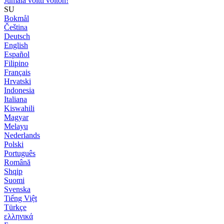
Jumala voitti voiton!
SU
Bokmål
Čeština
Deutsch
English
Español
Filipino
Français
Hrvatski
Indonesia
Italiana
Kiswahili
Magyar
Melayu
Nederlands
Polski
Português
Română
Shqip
Suomi
Svenska
Tiếng Việt
Türkçe
ελληνικά