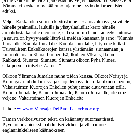
ja me välittämme teidän puolestanne, veljet maassa; muistakaa, että
Isämme ei koskaan hylkää rukoilujamme hyvinkin tarpeellisten
eduksi.
Veljet, Rakkauden surmaa käytöstänne tässä maailmassa; sovittele
hänelle psalmeilla, lauluilla ja ylistyslauluilla; kerro hänelle
armahdusta kaikille olennoille, sillä suuri on hänen anteeksiantonsa
ja suurta on hyvyytensä; liittykää meidän kanssaan ja sano: "Kunnia
Jumalalle, Kunnia Jumalalle, Kunnia Jumalalle, liitymme kaikki
Taivaallisten Enkelikuorojen kanssa ylistämään, siunaamaan ja
kunnioittamaan Sinua, Ikuinen Isä, Ikuinen Viisaus, Ikuinen
Rakkaud. Siunattu, Siunattu, Siunattu olkoon Pyhä Nimesi
sukupolvelta toiselle. Aamen."
Olkoon Ylimmän Jumalan rauha teidän kanssa. Olkoot Neitsyt ja
Kuningatar lohduttamassa ja suojellemassa teitä. Ja olkoon meidän,
Valtaistuimen Kuorojen Enkelien puhujemme auttavanaan teille.
Kunnia Jumalalle, Kunnia Jumalalle, Kunnia Jumalalle, olemme
veljette. Valtaistuimen Kuorojen Enkeleitä.
Lähde:
➥ www.MensajesDelBuenPastorEnoc.org
Tämän verkkosivuston teksti on käännetty automaattisesti.
Pyydämme anteeksi mahdolliset virheet ja viittaamme
englanninkieliseen käännökseen.