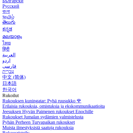
Български
Русский
বাংলা
বதமிழ்
తెలుగు
ಕನ್ನಡ
മലയാളം
ไทย
हिंदी
العربية
اردو
فارسی
עִברִית
中文 (简体)
日本語
한국어
Rukoilut
Rukouksen kuningatar: Pyhä ruusukko
🌹
Erilaisia rukouksia, omistuksia ja ekskommunikaatioita
Jeesuksen Hyvän Paimenen rukoukset Enochille
Rukoukset Jumalan sydämien valmistelusta
Pyhän Perheen Turvapaikan rukoukset
Muista ilmestyksistä saatuja rukouksia
Rukousristeily