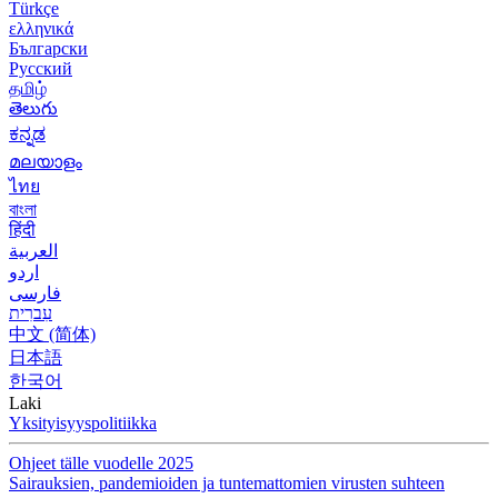
Türkçe
ελληνικά
Български
Русский
தமிழ்
తెలుగు
ಕನ್ನಡ
മലയാളം
ไทย
বাংলা
हिंदी
العربية
اردو
فارسی
עִברִית
中文 (简体)
日本語
한국어
Laki
Yksityisyyspolitiikka
Ohjeet tälle vuodelle 2025
Sairauksien, pandemioiden ja tuntemattomien virusten suhteen