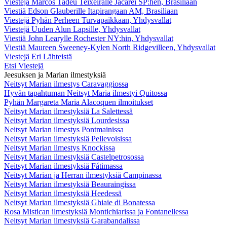
Viestejä Marcos Tadeu Teixeiralle Jacareí SP:hen, Brasiliaan
Viestiä Edson Glauberille Itapirangaan AM, Brasiliaan
Viestejä Pyhän Perheen Turvapaikkaan, Yhdysvallat
Viestejä Uuden Alun Lapsille, Yhdysvallat
Viestiä John Learylle Rochester NY:hin, Yhdysvallat
Viestiä Maureen Sweeney-Kylen North Ridgevilleen, Yhdysvallat
Viestejä Eri Lähteistä
Etsi Viestejä
Jeesuksen ja Marian ilmestyksiä
Neitsyt Marian ilmestys Caravaggiossa
Hyvän tapahtuman Neitsyt Maria ilmestyi Quitossa
Pyhän Margareta Maria Alacoquen ilmoitukset
Neitsyt Marian ilmestyksiä La Salettessä
Neitsyt Marian ilmestyksiä Lourdesissa
Neitsyt Marian ilmestys Pontmainissa
Neitsyt Marian ilmestyksiä Pellevoisissa
Neitsyt Marian ilmestys Knockissa
Neitsyt Marian ilmestyksiä Castelpetrosossa
Neitsyt Marian ilmestyksiä Fátimassa
Neitsyt Marian ja Herran ilmestyksiä Campinassa
Neitsyt Marian ilmestyksiä Beauraingissa
Neitsyt Marian ilmestyksiä Heedessä
Neitsyt Marian ilmestyksiä Ghiaie di Bonatessa
Rosa Mistican ilmestyksiä Montichiarissa ja Fontanellessa
Neitsyt Marian ilmestyksiä Garabandalissa