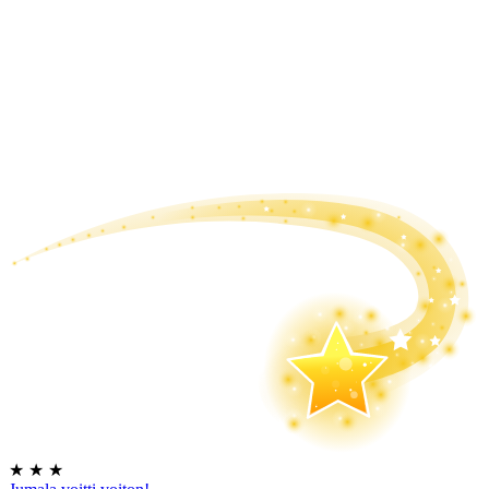
★
★
★