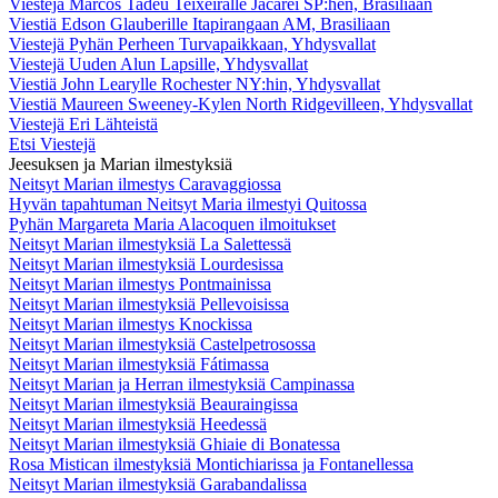
Viestejä Marcos Tadeu Teixeiralle Jacareí SP:hen, Brasiliaan
Viestiä Edson Glauberille Itapirangaan AM, Brasiliaan
Viestejä Pyhän Perheen Turvapaikkaan, Yhdysvallat
Viestejä Uuden Alun Lapsille, Yhdysvallat
Viestiä John Learylle Rochester NY:hin, Yhdysvallat
Viestiä Maureen Sweeney-Kylen North Ridgevilleen, Yhdysvallat
Viestejä Eri Lähteistä
Etsi Viestejä
Jeesuksen ja Marian ilmestyksiä
Neitsyt Marian ilmestys Caravaggiossa
Hyvän tapahtuman Neitsyt Maria ilmestyi Quitossa
Pyhän Margareta Maria Alacoquen ilmoitukset
Neitsyt Marian ilmestyksiä La Salettessä
Neitsyt Marian ilmestyksiä Lourdesissa
Neitsyt Marian ilmestys Pontmainissa
Neitsyt Marian ilmestyksiä Pellevoisissa
Neitsyt Marian ilmestys Knockissa
Neitsyt Marian ilmestyksiä Castelpetrosossa
Neitsyt Marian ilmestyksiä Fátimassa
Neitsyt Marian ja Herran ilmestyksiä Campinassa
Neitsyt Marian ilmestyksiä Beauraingissa
Neitsyt Marian ilmestyksiä Heedessä
Neitsyt Marian ilmestyksiä Ghiaie di Bonatessa
Rosa Mistican ilmestyksiä Montichiarissa ja Fontanellessa
Neitsyt Marian ilmestyksiä Garabandalissa