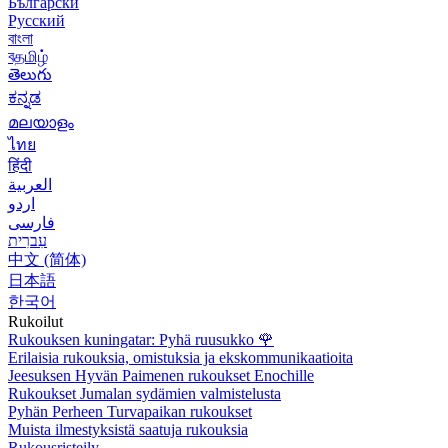
Български
Русский
বাংলা
বதமிழ்
తెలుగు
ಕನ್ನಡ
മലയാളം
ไทย
हिंदी
العربية
اردو
فارسی
עִברִית
中文 (简体)
日本語
한국어
Rukoilut
Rukouksen kuningatar: Pyhä ruusukko
🌹
Erilaisia rukouksia, omistuksia ja ekskommunikaatioita
Jeesuksen Hyvän Paimenen rukoukset Enochille
Rukoukset Jumalan sydämien valmistelusta
Pyhän Perheen Turvapaikan rukoukset
Muista ilmestyksistä saatuja rukouksia
Rukousristeily