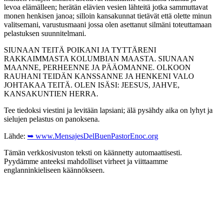
levoa elämälleen; herätän elävien vesien lähteitä jotka sammuttavat
monen henkisen janoa; silloin kansakunnat tietävät että olette minun
valitsemani, varustusmaani jossa olen asettanut silmäni toteuttamaan
pelastuksen suunnitelmani.
SIUNAAN TEITÄ POIKANI JA TYTTÄRENI
RAKKAIMMASTA KOLUMBIAN MAASTA. SIUNAAN
MAANNE, PERHEENNE JA PÄÄOMANNE. OLKOON
RAUHANI TEIDÄN KANSSANNE JA HENKENI VALO
JOHTAKAA TEITÄ. OLEN ISÄSI: JEESUS, JAHVE,
KANSAKUNTIEN HERRA.
Tee tiedoksi viestini ja levitään lapsiani; älä pysähdy aika on lyhyt ja
sielujen pelastus on panoksena.
Lähde:
➥ www.MensajesDelBuenPastorEnoc.org
Tämän verkkosivuston teksti on käännetty automaattisesti.
Pyydämme anteeksi mahdolliset virheet ja viittaamme
englanninkieliseen käännökseen.