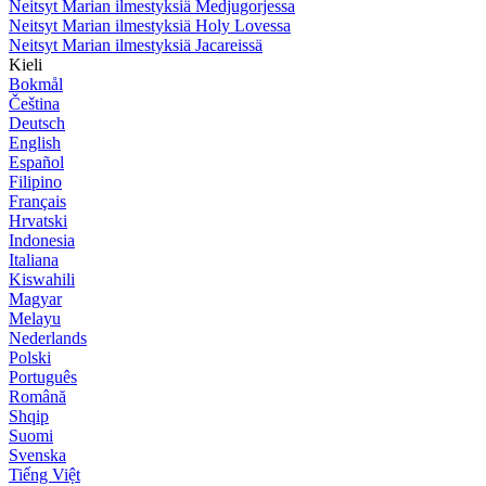
Neitsyt Marian ilmestyksiä Medjugorjessa
Neitsyt Marian ilmestyksiä Holy Lovessa
Neitsyt Marian ilmestyksiä Jacareissä
Kieli
Bokmål
Čeština
Deutsch
English
Español
Filipino
Français
Hrvatski
Indonesia
Italiana
Kiswahili
Magyar
Melayu
Nederlands
Polski
Português
Română
Shqip
Suomi
Svenska
Tiếng Việt