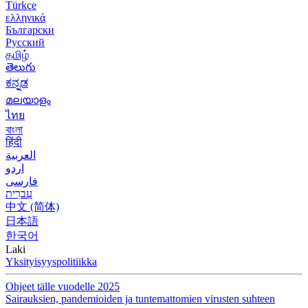
Türkçe
ελληνικά
Български
Русский
தமிழ்
తెలుగు
ಕನ್ನಡ
മലയാളം
ไทย
বাংলা
हिंदी
العربية
اردو
فارسی
עִברִית
中文 (简体)
日本語
한국어
Laki
Yksityisyyspolitiikka
Ohjeet tälle vuodelle 2025
Sairauksien, pandemioiden ja tuntemattomien virusten suhteen