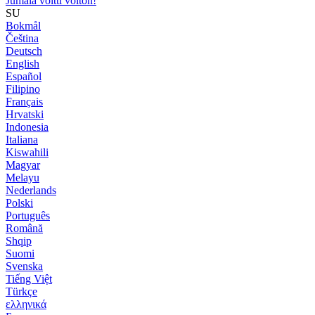
Jumala voitti voiton!
SU
Bokmål
Čeština
Deutsch
English
Español
Filipino
Français
Hrvatski
Indonesia
Italiana
Kiswahili
Magyar
Melayu
Nederlands
Polski
Português
Română
Shqip
Suomi
Svenska
Tiếng Việt
Türkçe
ελληνικά