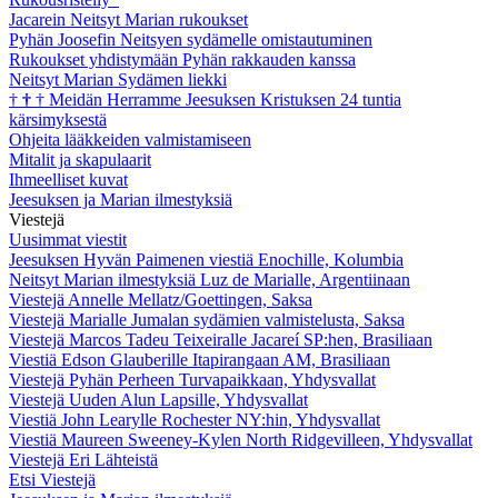
Jacarein Neitsyt Marian rukoukset
Pyhän Joosefin Neitsyen sydämelle omistautuminen
Rukoukset yhdistymään Pyhän rakkauden kanssa
Neitsyt Marian Sydämen liekki
†
†
†
Meidän Herramme Jeesuksen Kristuksen 24 tuntia
kärsimyksestä
Ohjeita lääkkeiden valmistamiseen
Mitalit ja skapulaarit
Ihmeelliset kuvat
Jeesuksen ja Marian ilmestyksiä
Viestejä
Uusimmat viestit
Jeesuksen Hyvän Paimenen viestiä Enochille, Kolumbia
Neitsyt Marian ilmestyksiä Luz de Marialle, Argentiinaan
Viestejä Annelle Mellatz/Goettingen, Saksa
Viestejä Marialle Jumalan sydämien valmistelusta, Saksa
Viestejä Marcos Tadeu Teixeiralle Jacareí SP:hen, Brasiliaan
Viestiä Edson Glauberille Itapirangaan AM, Brasiliaan
Viestejä Pyhän Perheen Turvapaikkaan, Yhdysvallat
Viestejä Uuden Alun Lapsille, Yhdysvallat
Viestiä John Learylle Rochester NY:hin, Yhdysvallat
Viestiä Maureen Sweeney-Kylen North Ridgevilleen, Yhdysvallat
Viestejä Eri Lähteistä
Etsi Viestejä