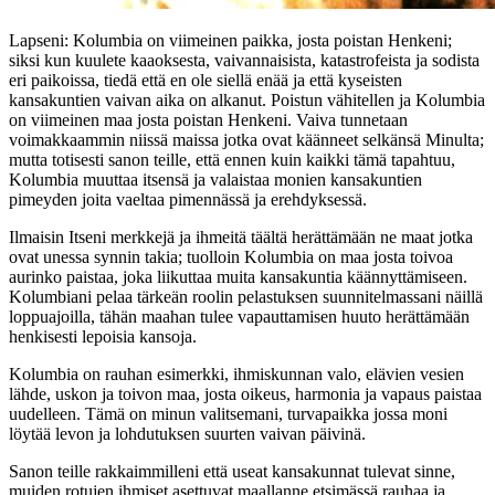
Lapseni: Kolumbia on viimeinen paikka, josta poistan Henkeni;
siksi kun kuulete kaaoksesta, vaivannaisista, katastrofeista ja sodista
eri paikoissa, tiedä että en ole siellä enää ja että kyseisten
kansakuntien vaivan aika on alkanut. Poistun vähitellen ja Kolumbia
on viimeinen maa josta poistan Henkeni. Vaiva tunnetaan
voimakkaammin niissä maissa jotka ovat käänneet selkänsä Minulta;
mutta totisesti sanon teille, että ennen kuin kaikki tämä tapahtuu,
Kolumbia muuttaa itsensä ja valaistaa monien kansakuntien
pimeyden joita vaeltaa pimennässä ja erehdyksessä.
Ilmaisin Itseni merkkejä ja ihmeitä täältä herättämään ne maat jotka
ovat unessa synnin takia; tuolloin Kolumbia on maa josta toivoa
aurinko paistaa, joka liikuttaa muita kansakuntia käännyttämiseen.
Kolumbiani pelaa tärkeän roolin pelastuksen suunnitelmassani näillä
loppuajoilla, tähän maahan tulee vapauttamisen huuto herättämään
henkisesti lepoisia kansoja.
Kolumbia on rauhan esimerkki, ihmiskunnan valo, elävien vesien
lähde, uskon ja toivon maa, josta oikeus, harmonia ja vapaus paistaa
uudelleen. Tämä on minun valitsemani, turvapaikka jossa moni
löytää levon ja lohdutuksen suurten vaivan päivinä.
Sanon teille rakkaimmilleni että useat kansakunnat tulevat sinne,
muiden rotujen ihmiset asettuvat maallanne etsimässä rauhaa ja