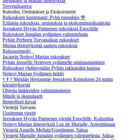
Jeesuksen ja Marian ilmestyksiä
Tervetuloasivu
Rukoilut, Omistukset ja Ekskorsismit
Rukouksen kuningatar: Pyhä ruusukko
🌹
Erilaisia rukouksia, omistuksia ja ekskommunikaatioita
Jeesuksen Hyvän Paimenen rukoukset Enochille
Rukoukset Jumalan sydämien valmistelusta
Pyhän Perheen Turvapaikan rukoukset
Muista ilmestyksistä saatuja rukouksia
Rukousristeily
Jacarein Neitsyt Marian rukoukset
Pyhän Joosefin Neitsyen sydämelle omistautuminen
Rukoukset yhdistymään Pyhän rakkauden kanssa
Neitsyt Marian Sydämen liekki
†
†
†
Meidän Herramme Jeesuksen Kristuksen 24 tuntia
kärsimyksestä
Ohjeita lääkkeiden valmistamiseen
Mitalit ja skapulaarit
Ihmeelliset kuvat
Viestejä Taivasta
Uusimmat viestit
Jeesuksen Hyvän Paimenen viestiä Enochille, Kolumbia
Neitsyt Marian ilmestyksiä Luz de Marialle, Argentiinaan
Viestejä Annelle Mellatz/Goettingen, Saksa
Viestejä Marialle Jumalan sydämien valmistelusta, Saksa