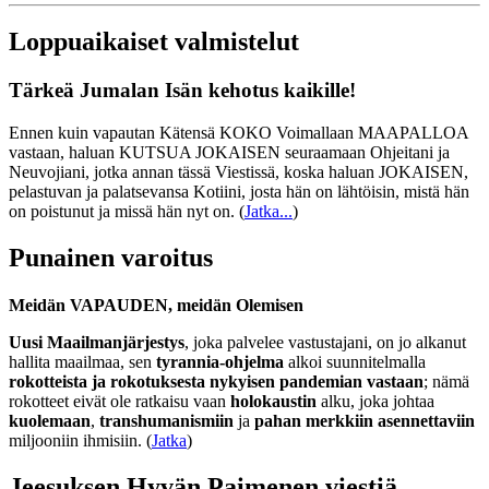
Loppuaikaiset valmistelut
Tärkeä Jumalan Isän kehotus kaikille!
Ennen kuin vapautan Kätensä KOKO Voimallaan MAAPALLOA
vastaan, haluan KUTSUA JOKAISEN seuraamaan Ohjeitani ja
Neuvojiani, jotka annan tässä Viestissä, koska haluan JOKAISEN,
pelastuvan ja palatsevansa Kotiini, josta hän on lähtöisin, mistä hän
on poistunut ja missä hän nyt on.
(
Jatka...
)
Punainen varoitus
Meidän VAPAUDEN, meidän Olemisen
Uusi Maailmanjärjestys
, joka palvelee vastustajani, on jo alkanut
hallita maailmaa, sen
tyrannia-ohjelma
alkoi suunnitelmalla
rokotteista ja rokotuksesta nykyisen pandemian vastaan
; nämä
rokotteet eivät ole ratkaisu vaan
holokaustin
alku, joka johtaa
kuolemaan
,
transhumanismiin
ja
pahan merkkiin asennettaviin
miljooniin ihmisiin. (
Jatka
)
Jeesuksen Hyvän Paimenen viestiä