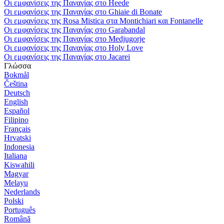
Οι εμφανίσεις της Παναγίας στο Heede
Οι εμφανίσεις της Παναγίας στο Ghiaie di Bonate
Οι εμφανίσεις της Rosa Mistica στα Montichiari και Fontanelle
Οι εμφανίσεις της Παναγίας στο Garabandal
Οι εμφανίσεις της Παναγίας στο Medjugorje
Οι εμφανίσεις της Παναγίας στο Holy Love
Οι εμφανίσεις της Παναγίας στο Jacarei
Γλώσσα
Bokmål
Čeština
Deutsch
English
Español
Filipino
Français
Hrvatski
Indonesia
Italiana
Kiswahili
Magyar
Melayu
Nederlands
Polski
Português
Română