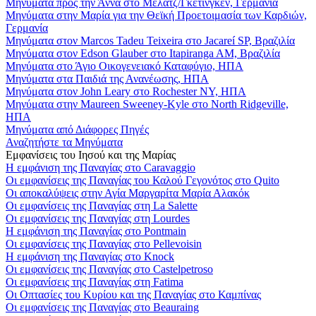
Μηνύματα προς την Άννα στο Μέλατζ/Γκέτινγκεν, Γερμανία
Μηνύματα στην Μαρία για την Θεϊκή Προετοιμασία των Καρδιών,
Γερμανία
Μηνύματα στον Marcos Tadeu Teixeira στο Jacareí SP, Βραζιλία
Μηνύματα στον Edson Glauber στο Itapiranga AM, Βραζιλία
Μηνύματα στο Άγιο Οικογενειακό Καταφύγιο, ΗΠΑ
Μηνύματα στα Παιδιά της Ανανέωσης, ΗΠΑ
Μηνύματα στον John Leary στο Rochester NY, ΗΠΑ
Μηνύματα στην Maureen Sweeney-Kyle στο North Ridgeville,
ΗΠΑ
Μηνύματα από Διάφορες Πηγές
Αναζητήστε τα Μηνύματα
Εμφανίσεις του Ιησού και της Μαρίας
Η εμφάνιση της Παναγίας στο Caravaggio
Οι εμφανίσεις της Παναγίας του Καλού Γεγονότος στο Quito
Οι αποκαλύψεις στην Αγία Μαργαρίτα Μαρία Αλακόκ
Οι εμφανίσεις της Παναγίας στη La Salette
Οι εμφανίσεις της Παναγίας στη Lourdes
Η εμφάνιση της Παναγίας στο Pontmain
Οι εμφανίσεις της Παναγίας στο Pellevoisin
Η εμφάνιση της Παναγίας στο Knock
Οι εμφανίσεις της Παναγίας στο Castelpetroso
Οι εμφανίσεις της Παναγίας στη Fatima
Οι Οπτασίες του Κυρίου και της Παναγίας στο Καμπίνας
Οι εμφανίσεις της Παναγίας στο Beauraing