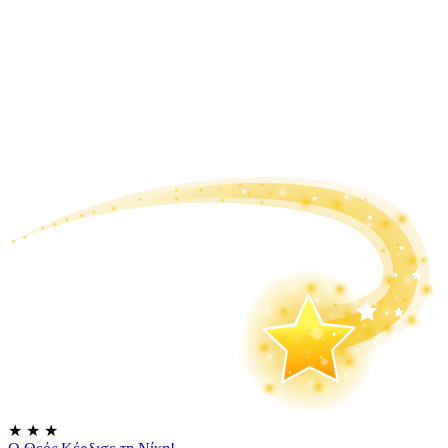
★
★
★