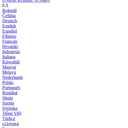
Ο Θεός Κέρδισε τη Νίκη!
ΕΛ
Bokmål
Čeština
Deutsch
English
Español
Filipino
Français
Hrvatski
Indonesia
Italiana
Kiswahili
Magyar
Melayu
Nederlands
Polski
Português
Română
Shqip
Suomi
Svenska
Tiếng Việt
Türkçe
ελληνικά