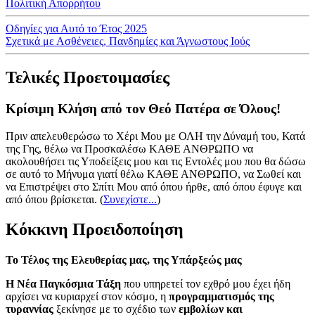
Πολιτική Απορρήτου
Οδηγίες για Αυτό το Έτος 2025
Σχετικά με Ασθένειες, Πανδημίες και Άγνωστους Ιούς
Τελικές Προετοιμασίες
Κρίσιμη Κλήση από τον Θεό Πατέρα σε Όλους!
Πριν απελευθερώσω το Χέρι Μου με ΟΛΗ την Δύναμή του, Κατά
της Γης, θέλω να Προσκαλέσω ΚΑΘΕ ΑΝΘΡΩΠΟ να
ακολουθήσει τις Υποδείξεις μου και τις Εντολές μου που θα δώσω
σε αυτό το Μήνυμα γιατί θέλω ΚΑΘΕ ΑΝΘΡΩΠΟ, να Σωθεί και
να Επιστρέψει στο Σπίτι Μου από όπου ήρθε, από όπου έφυγε και
από όπου βρίσκεται.
(
Συνεχίστε...
)
Κόκκινη Προειδοποίηση
Το Τέλος της Ελευθερίας μας, της Υπάρξεώς μας
Η Νέα Παγκόσμια Τάξη
που υπηρετεί τον εχθρό μου έχει ήδη
αρχίσει να κυριαρχεί στον κόσμο, η
προγραμματισμός της
τυραννίας
ξεκίνησε με το σχέδιο των
εμβολίων και