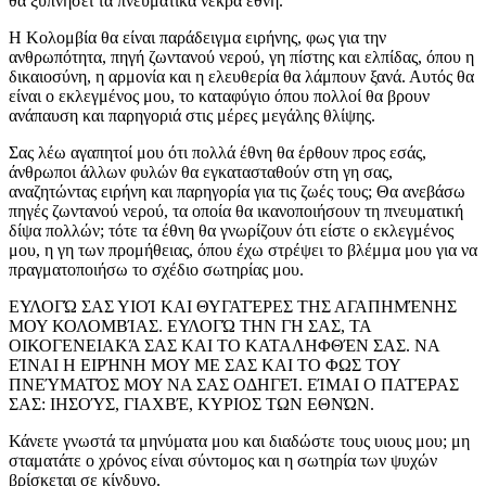
θα ξυπνήσει τα πνευματικά νεκρά έθνη.
Η Κολομβία θα είναι παράδειγμα ειρήνης, φως για την
ανθρωπότητα, πηγή ζωντανού νερού, γη πίστης και ελπίδας, όπου η
δικαιοσύνη, η αρμονία και η ελευθερία θα λάμπουν ξανά. Αυτός θα
είναι ο εκλεγμένος μου, το καταφύγιο όπου πολλοί θα βρουν
ανάπαυση και παρηγοριά στις μέρες μεγάλης θλίψης.
Σας λέω αγαπητοί μου ότι πολλά έθνη θα έρθουν προς εσάς,
άνθρωποι άλλων φυλών θα εγκατασταθούν στη γη σας,
αναζητώντας ειρήνη και παρηγορία για τις ζωές τους; Θα ανεβάσω
πηγές ζωντανού νερού, τα οποία θα ικανοποιήσουν τη πνευματική
δίψα πολλών; τότε τα έθνη θα γνωρίζουν ότι είστε ο εκλεγμένος
μου, η γη των προμήθειας, όπου έχω στρέψει το βλέμμα μου για να
πραγματοποιήσω το σχέδιο σωτηρίας μου.
ΕΥΛΟΓΏ ΣΑΣ ΥΙΟΊ ΚΑΙ ΘΥΓΑΤΈΡΕΣ ΤΗΣ ΑΓΑΠΗΜΈΝΗΣ
ΜΟΥ ΚΟΛΟΜΒΊΑΣ. ΕΥΛΟΓΏ ΤΗΝ ΓΗ ΣΑΣ, ΤΑ
ΟΙΚΟΓΕΝΕΙΑΚΆ ΣΑΣ ΚΑΙ ΤΟ ΚΑΤΑΛΗΦΘΈΝ ΣΑΣ. ΝΑ
ΕΊΝΑΙ Η ΕΙΡΉΝΗ ΜΟΥ ΜΕ ΣΑΣ ΚΑΙ ΤΟ ΦΩΣ ΤΟΥ
ΠΝΕΎΜΑΤΌΣ ΜΟΥ ΝΑ ΣΑΣ ΟΔΗΓΕΊ. ΕΊΜΑΙ Ο ΠΑΤΈΡΑΣ
ΣΑΣ: ΙΗΣΟΎΣ, ΓΙΑΧΒΈ, ΚΥΡΙΟΣ ΤΩΝ ΕΘΝΏΝ.
Κάνετε γνωστά τα μηνύματα μου και διαδώστε τους υιους μου; μη
σταματάτε ο χρόνος είναι σύντομος και η σωτηρία των ψυχών
βρίσκεται σε κίνδυνο.