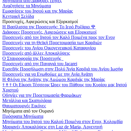
Μηνύματα από Διάφορες Πηγές
Αναζητήστε τα Μηνύματα
Εμφανίσεις του Ιησού και της Μαρίας
Κεντρική Σελίδα
Προσευχές, Αφιερώσεις και Εξορκισμοί
Η Βασίλισσα της Προσευχής: Το Ιερό Ροζάριο
🌹
Διάφορες Προσευχές, Αφιερώσεις και Εξορκισμοί
Προσευχές από τον Ιησού τον Καλό Ποιμένα προς τον Ενοχ
Προσευχές για τη Θεϊκή Προετοιμασία των Καρδιών
Προσευχές του Αγίου Οικογενειακού Καταφυγίου
Προσευχές από άλλες Αποκαλύψεις
Ο Σταυροφορία της Προσευχής
Προσευχές από την Παναγιά του Jacarei
Ευσεβής Προσήλωση στην Πολύ Άγία Καρδιά του Αγίου Ιωσήφ
Προσευχές για να Ενωθούμε με την Αγία Αγάπη
Η Φλόγα της Αγάπης της Αμώμου Καρδιάς της Μαρίας
†
†
†
Οι Είκοσι Τέσσερις Ώρες του Πάθους του Κυρίου μας Ιησού
Χριστού
Οδηγίες για την Προετοιμασία Φαρμάκων
Μετάλλια και Σκαπυλάρια
Θαυματουργές Εικόνες
Μηνύματα από τον Ουρανό
Πρόσφατα Μηνύματα
Μηνύματα του Ιησού του Καλού Ποιμένα στον Ενοχ, Κολομβία
Μαριανές Αποκαλύψεις στη Luz de Maria, Αργεντινή