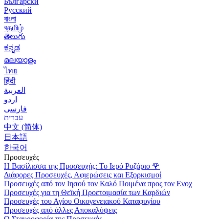
Български
Русский
বাংলা
বதமிழ்
తెలుగు
ಕನ್ನಡ
മലയാളം
ไทย
हिंदी
العربية
اردو
فارسی
עִברִית
中文 (简体)
日本語
한국어
Προσευχές
Η Βασίλισσα της Προσευχής: Το Ιερό Ροζάριο
🌹
Διάφορες Προσευχές, Αφιερώσεις και Εξορκισμοί
Προσευχές από τον Ιησού τον Καλό Ποιμένα προς τον Ενοχ
Προσευχές για τη Θεϊκή Προετοιμασία των Καρδιών
Προσευχές του Αγίου Οικογενειακού Καταφυγίου
Προσευχές από άλλες Αποκαλύψεις
Ο Σταυροφορία της Προσευχής