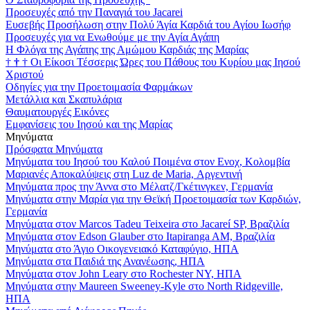
Προσευχές από την Παναγιά του Jacarei
Ευσεβής Προσήλωση στην Πολύ Άγία Καρδιά του Αγίου Ιωσήφ
Προσευχές για να Ενωθούμε με την Αγία Αγάπη
Η Φλόγα της Αγάπης της Αμώμου Καρδιάς της Μαρίας
†
†
†
Οι Είκοσι Τέσσερις Ώρες του Πάθους του Κυρίου μας Ιησού
Χριστού
Οδηγίες για την Προετοιμασία Φαρμάκων
Μετάλλια και Σκαπυλάρια
Θαυματουργές Εικόνες
Εμφανίσεις του Ιησού και της Μαρίας
Μηνύματα
Πρόσφατα Μηνύματα
Μηνύματα του Ιησού του Καλού Ποιμένα στον Ενοχ, Κολομβία
Μαριανές Αποκαλύψεις στη Luz de Maria, Αργεντινή
Μηνύματα προς την Άννα στο Μέλατζ/Γκέτινγκεν, Γερμανία
Μηνύματα στην Μαρία για την Θεϊκή Προετοιμασία των Καρδιών,
Γερμανία
Μηνύματα στον Marcos Tadeu Teixeira στο Jacareí SP, Βραζιλία
Μηνύματα στον Edson Glauber στο Itapiranga AM, Βραζιλία
Μηνύματα στο Άγιο Οικογενειακό Καταφύγιο, ΗΠΑ
Μηνύματα στα Παιδιά της Ανανέωσης, ΗΠΑ
Μηνύματα στον John Leary στο Rochester NY, ΗΠΑ
Μηνύματα στην Maureen Sweeney-Kyle στο North Ridgeville,
ΗΠΑ