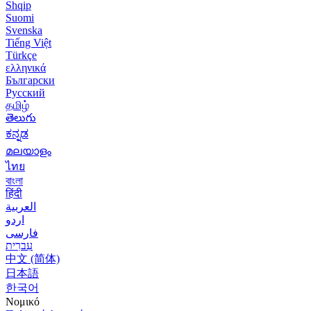
Shqip
Suomi
Svenska
Tiếng Việt
Türkçe
ελληνικά
Български
Русский
தமிழ்
తెలుగు
ಕನ್ನಡ
മലയാളം
ไทย
বাংলা
हिंदी
العربية
اردو
فارسی
עִברִית
中文 (简体)
日本語
한국어
Νομικό