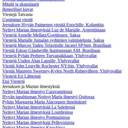
Mitalit ja skapulaarit
Ihmeelliset kuvat
Viestejä Taivasta
Uusimmat viestit
Jeesuksen Hyvän Paimenen viestiä Enochille, Kolumbia
Neitsyt Marian ilmestyksiä Luz de Marialle, Argentiinaan
Viestejä Annelle Mellatz/Goettingen, Saksa
Viestejä Marialle Jumalan sydämien valmistelusta, Saksa
Viestejä Marcos Tadeu Teixeiralle Jacareí SP:hen, Brasiliaan
Viestiä Edson Glauberille Itapirangaan AM, Brasiliaan
Viestejä Pyhän Perheen Turvapaikkaan, Yhdysvallat
Viestejä Uuden Alun Lapsille, Yhdysvallat
Viestiä John Learylle Rochester NY:hin, Yhdysvallat
Viestiä Maureen Sweeney-Kylen North Ridgevilleen, Yhdysvallat
Viestejä Eri Lähteistä
Etsi Viestejä
Jeesuksen ja Marian ilmestyksiä
Neitsyt Marian ilmestys Caravaggiossa
Hyvän tapahtuman Neitsyt Maria ilmestyi Quitossa
Pyhän Margareta Maria Alacoquen ilmoitukset
Neitsyt Marian ilmestyksiä La Salettessä
Neitsyt Marian ilmestyksiä Lourdesissa
Neitsyt Marian ilmestys Pontmainissa
Neitsyt Marian ilmestyksiä Pellevoisissa
Neitsyt Marian ilmestys Knockissa