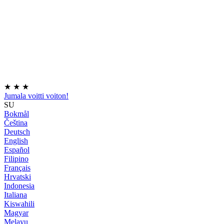
★
★
★
Jumala voitti voiton!
SU
Bokmål
Čeština
Deutsch
English
Español
Filipino
Français
Hrvatski
Indonesia
Italiana
Kiswahili
Magyar
Melayu