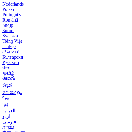
Nederlands
Polski
Português
Română
Shqip
Suomi
Svenska
Tiếng Việt
Türkçe
ελληνικά
Български
Русский
বাংলা
বதமிழ்
తెలుగు
ಕನ್ನಡ
മലയാളം
ไทย
हिंदी
العربية
اردو
فارسی
עִברִית