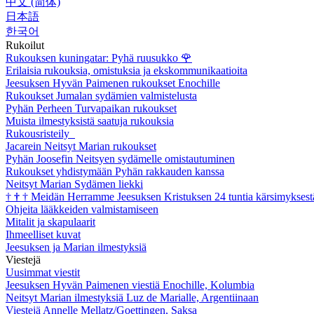
中文 (简体)
日本語
한국어
Rukoilut
Rukouksen kuningatar: Pyhä ruusukko
🌹
Erilaisia rukouksia, omistuksia ja ekskommunikaatioita
Jeesuksen Hyvän Paimenen rukoukset Enochille
Rukoukset Jumalan sydämien valmistelusta
Pyhän Perheen Turvapaikan rukoukset
Muista ilmestyksistä saatuja rukouksia
Rukousristeily
Jacarein Neitsyt Marian rukoukset
Pyhän Joosefin Neitsyen sydämelle omistautuminen
Rukoukset yhdistymään Pyhän rakkauden kanssa
Neitsyt Marian Sydämen liekki
†
†
†
Meidän Herramme Jeesuksen Kristuksen 24 tuntia kärsimyksest
Ohjeita lääkkeiden valmistamiseen
Mitalit ja skapulaarit
Ihmeelliset kuvat
Jeesuksen ja Marian ilmestyksiä
Viestejä
Uusimmat viestit
Jeesuksen Hyvän Paimenen viestiä Enochille, Kolumbia
Neitsyt Marian ilmestyksiä Luz de Marialle, Argentiinaan
Viestejä Annelle Mellatz/Goettingen, Saksa