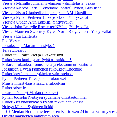
Viestejä Marialle Jumalan sydämien valmistelusta, Saksa
Viestejä Marcos Tadeu Teixeiralle Jacareí SP:hen, Brasiliaan
Viestiä Edson Glauberille Itapirangaan AM, Brasiliaan
Viestejä Pyhän Perheen Turvapaikkaan, Yhdysvallat
Viestejä Uuden Alun Lapsille, Yhdysvallat
Viestiä John Learylle Rochester NY:hin, Yhdysvallat
Viestiä Maureen Sweeney-Kylen North Ridgevilleen, Yhdysvallat
Viestejä Eri Lähteistä
Etsi Viestejä
Jeesuksen ja Marian ilmestyksiä
Tervetuloasivu
Rukoilut, Omistukset ja Ekskorsismit
Rukouksen kuningatar: Pyhä ruusukko
🌹
Erilaisia rukouksia, omistuksia ja ekskommunikaatioita
Jeesuksen Hyvän Paimenen rukoukset Enochille
Rukoukset Jumalan sydämien valmistelusta
Pyhän Perheen Turvapaikan rukoukset
Muista ilmestyksistä saatuja rukouksia
Rukousristeily
Jacarein Neitsyt Marian rukoukset
Pyhän Joosefin Neitsyen sydämelle omistautuminen
Rukoukset yhdistymään Pyhän rakkauden kanssa
Neitsyt Marian Sydämen liekki
†
†
†
Meidän Herramme Jeesuksen Kristuksen 24 tuntia kärsimyksest
Ohjeita lääkkeiden valmistamiseen