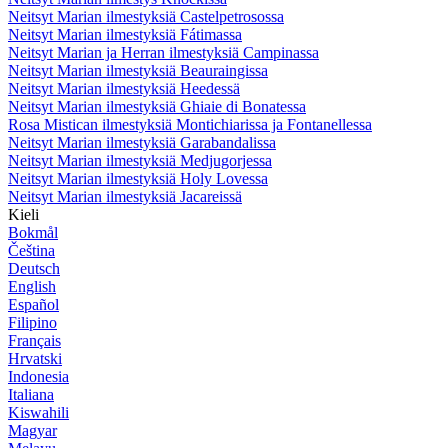
Neitsyt Marian ilmestyksiä Castelpetrosossa
Neitsyt Marian ilmestyksiä Fátimassa
Neitsyt Marian ja Herran ilmestyksiä Campinassa
Neitsyt Marian ilmestyksiä Beauraingissa
Neitsyt Marian ilmestyksiä Heedessä
Neitsyt Marian ilmestyksiä Ghiaie di Bonatessa
Rosa Mistican ilmestyksiä Montichiarissa ja Fontanellessa
Neitsyt Marian ilmestyksiä Garabandalissa
Neitsyt Marian ilmestyksiä Medjugorjessa
Neitsyt Marian ilmestyksiä Holy Lovessa
Neitsyt Marian ilmestyksiä Jacareissä
Kieli
Bokmål
Čeština
Deutsch
English
Español
Filipino
Français
Hrvatski
Indonesia
Italiana
Kiswahili
Magyar