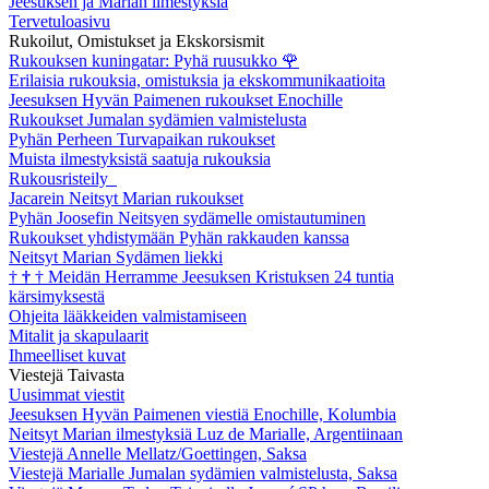
Jeesuksen ja Marian ilmestyksiä
Tervetuloasivu
Rukoilut, Omistukset ja Ekskorsismit
Rukouksen kuningatar: Pyhä ruusukko
🌹
Erilaisia rukouksia, omistuksia ja ekskommunikaatioita
Jeesuksen Hyvän Paimenen rukoukset Enochille
Rukoukset Jumalan sydämien valmistelusta
Pyhän Perheen Turvapaikan rukoukset
Muista ilmestyksistä saatuja rukouksia
Rukousristeily
Jacarein Neitsyt Marian rukoukset
Pyhän Joosefin Neitsyen sydämelle omistautuminen
Rukoukset yhdistymään Pyhän rakkauden kanssa
Neitsyt Marian Sydämen liekki
†
†
†
Meidän Herramme Jeesuksen Kristuksen 24 tuntia
kärsimyksestä
Ohjeita lääkkeiden valmistamiseen
Mitalit ja skapulaarit
Ihmeelliset kuvat
Viestejä Taivasta
Uusimmat viestit
Jeesuksen Hyvän Paimenen viestiä Enochille, Kolumbia
Neitsyt Marian ilmestyksiä Luz de Marialle, Argentiinaan
Viestejä Annelle Mellatz/Goettingen, Saksa
Viestejä Marialle Jumalan sydämien valmistelusta, Saksa