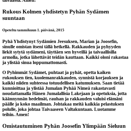
taivaassa. Amen!
Rukous Kolmen yhdistetyn Pyhän Sydämen
suuntaan
Opeteltu tammikuun 1. päivänä, 2015
Pyhä Yhdistynyt Sydämien Jeesuksen, Marian ja Joosefin,
sinulle omistan itseni tällä hetkellä. Rakkauden ja pyhyyden
liekit sytytä sydämeni, täyttäen sen hyveillä ja taivaallisilla
armolla, jotka lähettävät teidän kauttaan. Kaikki oloni rakastaa
ja ylistää sinua loppumattomasti.
O Pyhimmät Sydämet, puhtaat ja pyhät, opetta kaiken
rukouksen tien, kuolemanrakkauden, synnistä korjauksen ja
kaikki niiden suhteessa totuudellisen katumuksen. Saan tietää
kunnioittaa ja ylistää Jumalan Pyhää Nimeä rakastavasti
noudattamalla Hänen Jumalallisia Lakejaan ja opetuksia, jotta
käännynnän hedelmät, rauhan ja rakkauden valuisi elämäni
päälle ja koko maailman. Johtakaa meitä kaikkia pelastuksen
polulle, joka johtaa Taivaaseen Valtakuntaan. Luotamme
teihin. Amen!
Omistautuminen Pyhän Joosefin Ylimpään Sieluun