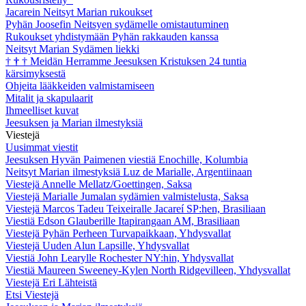
Jacarein Neitsyt Marian rukoukset
Pyhän Joosefin Neitsyen sydämelle omistautuminen
Rukoukset yhdistymään Pyhän rakkauden kanssa
Neitsyt Marian Sydämen liekki
†
†
†
Meidän Herramme Jeesuksen Kristuksen 24 tuntia
kärsimyksestä
Ohjeita lääkkeiden valmistamiseen
Mitalit ja skapulaarit
Ihmeelliset kuvat
Jeesuksen ja Marian ilmestyksiä
Viestejä
Uusimmat viestit
Jeesuksen Hyvän Paimenen viestiä Enochille, Kolumbia
Neitsyt Marian ilmestyksiä Luz de Marialle, Argentiinaan
Viestejä Annelle Mellatz/Goettingen, Saksa
Viestejä Marialle Jumalan sydämien valmistelusta, Saksa
Viestejä Marcos Tadeu Teixeiralle Jacareí SP:hen, Brasiliaan
Viestiä Edson Glauberille Itapirangaan AM, Brasiliaan
Viestejä Pyhän Perheen Turvapaikkaan, Yhdysvallat
Viestejä Uuden Alun Lapsille, Yhdysvallat
Viestiä John Learylle Rochester NY:hin, Yhdysvallat
Viestiä Maureen Sweeney-Kylen North Ridgevilleen, Yhdysvallat
Viestejä Eri Lähteistä
Etsi Viestejä