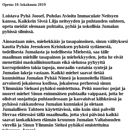
Opetus 10. lokakuuta 2019
Loistava Pyhä Joosef, Puhdas Avioitu Immaculate Neitsyen
kanssa, Kaikkein Siveä Lilja neitsyyden ja puhtauden suhteen,
opeta meidät olemaan puhtaita, pyhiä ja uskollisia Jumalan
pyhissä silmissä.
Ainoastaan mies, miehekkääs ja tasapainoinen, sinun välityksesi
kautta Pyhän Jeesuksen Kristuksen pyhästä sydämestä,
todellisesta Jumalasta ja todellisesta Miehestä, saa tälle
maailman miehille tasapainon ja miehekkyyden, jotta he eivät
menettäisi maskuliinisuuttaan eikä sielunsa pyhyyttä
korruptioiden takia tapoja, moraalin vastaisia syntejä ja
Jumalan lakeja vastaan. Kaikki miehet saavat tietää
kunnioittaa Jumalan Pyhää Nimeä ja kunnoitella Häntä
arvoisesti jokaisessa kodissa, jokaisessa perheessä sinun
Ylimmään Sieluasi pyhäksi omistettuna. Peitä nuoriso: pojat ja
nuoret miehet Sinun enimmäisen puhtaalla vaippaasi, jotta he
olisivat suojattuja puhtaudessaan ja kasvaisivat kiihkeässä ja
pyhässä rakkaudessa Jumalan kunniaksi ja oletaan
Jumalallisen Tahtoen käytettävissä, niin kuin sinä palvelit
Herraa elätessäsi tällä maailmalla, jotta yksi päivänä kaikki
saavat iankaikkisen elämän kruunun Jumalan Valtaisuuden
vierellä ja Sinun Ylimmän Sielusi pyhäksi omistettuina