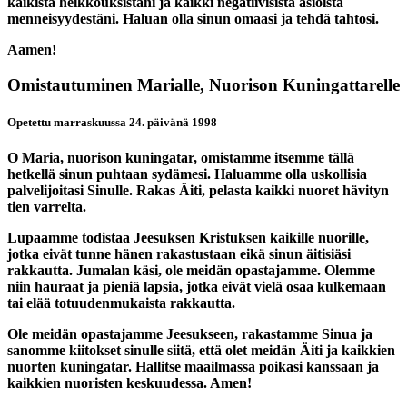
kaikista heikkouksistani ja kaikki negatiivisistä asioista
menneisyydestäni. Haluan olla sinun omaasi ja tehdä tahtosi.
Aamen!
Omistautuminen Marialle, Nuorison Kuningattarelle
Opetettu marraskuussa 24. päivänä 1998
O Maria, nuorison kuningatar, omistamme itsemme tällä
hetkellä sinun puhtaan sydämesi. Haluamme olla uskollisia
palvelijoitasi Sinulle. Rakas Äiti, pelasta kaikki nuoret hävityn
tien varrelta.
Lupaamme todistaa Jeesuksen Kristuksen kaikille nuorille,
jotka eivät tunne hänen rakastustaan eikä sinun äitisiäsi
rakkautta. Jumalan käsi, ole meidän opastajamme. Olemme
niin hauraat ja pieniä lapsia, jotka eivät vielä osaa kulkemaan
tai elää totuudenmukaista rakkautta.
Ole meidän opastajamme Jeesukseen, rakastamme Sinua ja
sanomme kiitokset sinulle siitä, että olet meidän Äiti ja kaikkien
nuorten kuningatar. Hallitse maailmassa poikasi kanssaan ja
kaikkien nuoristen keskuudessa. Amen!