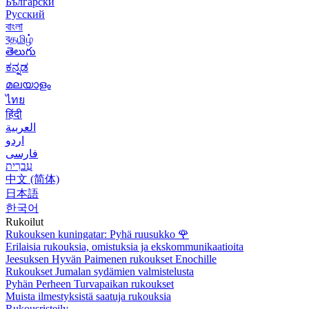
Български
Русский
বাংলা
বதமிழ்
తెలుగు
ಕನ್ನಡ
മലയാളം
ไทย
हिंदी
العربية
اردو
فارسی
עִברִית
中文 (简体)
日本語
한국어
Rukoilut
Rukouksen kuningatar: Pyhä ruusukko
🌹
Erilaisia rukouksia, omistuksia ja ekskommunikaatioita
Jeesuksen Hyvän Paimenen rukoukset Enochille
Rukoukset Jumalan sydämien valmistelusta
Pyhän Perheen Turvapaikan rukoukset
Muista ilmestyksistä saatuja rukouksia
Rukousristeily