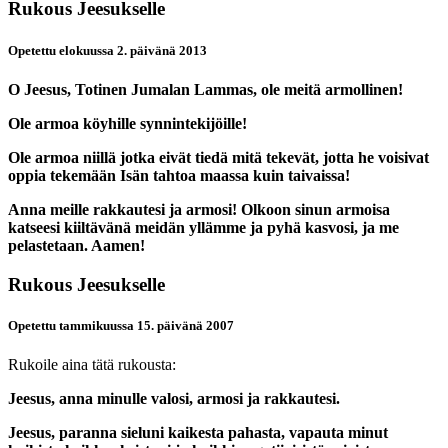
Rukous Jeesukselle
Opetettu elokuussa 2. päivänä 2013
O Jeesus, Totinen Jumalan Lammas, ole meitä armollinen!
Ole armoa köyhille synnintekijöille!
Ole armoa niillä jotka eivät tiedä mitä tekevät, jotta he voisivat
oppia tekemään Isän tahtoa maassa kuin taivaissa!
Anna meille rakkautesi ja armosi! Olkoon sinun armoisa
katseesi kiiltävänä meidän yllämme ja pyhä kasvosi, ja me
pelastetaan. Aamen!
Rukous Jeesukselle
Opetettu tammikuussa 15. päivänä 2007
Rukoile aina tätä rukousta:
Jeesus, anna minulle valosi, armosi ja rakkautesi.
Jeesus, paranna sieluni kaikesta pahasta, vapauta minut