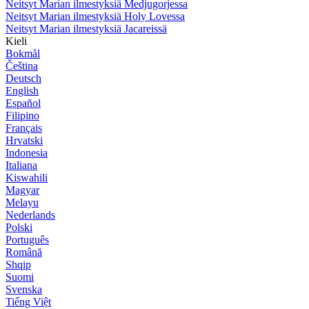
Neitsyt Marian ilmestyksiä Medjugorjessa
Neitsyt Marian ilmestyksiä Holy Lovessa
Neitsyt Marian ilmestyksiä Jacareissä
Kieli
Bokmål
Čeština
Deutsch
English
Español
Filipino
Français
Hrvatski
Indonesia
Italiana
Kiswahili
Magyar
Melayu
Nederlands
Polski
Português
Română
Shqip
Suomi
Svenska
Tiếng Việt