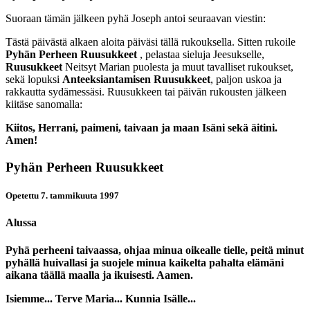
Suoraan tämän jälkeen pyhä Joseph antoi seuraavan viestin:
Tästä päivästä alkaen aloita päiväsi tällä rukouksella. Sitten rukoile
Pyhän Perheen Ruusukkeet
, pelastaa sieluja Jeesukselle,
Ruusukkeet
Neitsyt Marian puolesta ja muut tavalliset rukoukset,
sekä lopuksi
Anteeksiantamisen Ruusukkeet
, paljon uskoa ja
rakkautta sydämessäsi. Ruusukkeen tai päivän rukousten jälkeen
kiitäse sanomalla:
Kiitos, Herrani, paimeni, taivaan ja maan Isäni sekä äitini.
Amen!
Pyhän Perheen Ruusukkeet
Opetettu 7. tammikuuta 1997
Alussa
Pyhä perheeni taivaassa, ohjaa minua oikealle tielle, peitä minut
pyhällä huivallasi ja suojele minua kaikelta pahalta elämäni
aikana täällä maalla ja ikuisesti. Aamen.
Isiemme...
Terve Maria...
Kunnia Isälle...