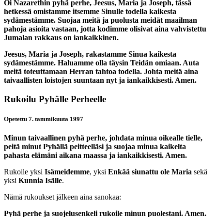
Oi Nazarethin pyhä perhe, Jeesus, Maria ja Joseph, tässä
hetkessä omistamme itsemme Sinulle todella kaikesta
sydämestämme. Suojaa meitä ja puolusta meidät maailman
pahoja asioita vastaan, jotta kodimme olisivat aina vahvistettu
Jumalan rakkaus on iankaikkinen.
Jeesus, Maria ja Joseph, rakastamme Sinua kaikesta
sydämestämme. Haluamme olla täysin Teidän omiaan. Auta
meitä toteuttamaan Herran tahtoa todella. Johta meitä aina
taivaallisten loistojen suuntaan nyt ja iankaikkisesti. Amen.
Rukoilu Pyhälle Perheelle
Opetettu 7. tammikuuta 1997
Minun taivaallinen pyhä perhe, johdata minua oikealle tielle,
peitä minut Pyhällä peitteelläsi ja suojaa minua kaikelta
pahasta elämäni aikana maassa ja iankaikkisesti. Amen.
Rukoile yksi
Isämeidemme
, yksi
Enkää siunattu ole Maria
sekä
yksi
Kunnia Isälle
.
Nämä rukoukset jälkeen aina sanokaa:
Pyhä perhe ja suojelusenkeli rukoile minun puolestani. Amen.