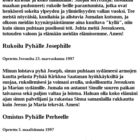
maahan pudonneet; rukoile heille parantumista, jotka ovat
henkisesti sokeita ylpeyden ja ylimielisyyden vallan vuoksi. Tee
meistä nöyräisiä, kuuliaisia ja alistuvia Jumalan kutsuun, ja
olkoon meidän kyynärpäästämme aina kuultava "kyllä", niin
kuin sinun puhtaan puolisoni teit. Johta meitä Jeesukseen,
totuuden valoon ja elämään meidän elämissemme. Amen!
Rukoilu Pyhälle Josephille
Opetettu Jeesuslta 23. marraskuuta 1997
Minun loistava pyhä Joseph, sinun puhtaan sydämeesi armojen
kautta pelasta Pyhää Kirkkoa Saatanan hyökkäyksiltä ja
suojaa, rukoilemisesi ja voimasi avulla, uskollisuutta Jeesuksen
ja Marian sydämille. Jumala on antanut Sinulle suuren paikan
taivaassa sekä paljon valtaa ja loistoa. Haluan olla koko elämäni
ajan sinun palvelijani ja rakastaa Sinua samanlailla rakkautta
kuin Jeesus ja Maria tekevät. Amen!
Omistus Pyhälle Perheelle
Opetettu 3. maaliskuuta 1997