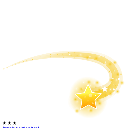
★
★
★