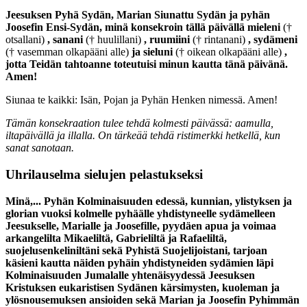
Jeesuksen Pyhä Sydän, Marian Siunattu Sydän ja pyhän
Joosefin Ensi-Sydän, minä konsekroin tällä päivällä mieleni
(†
otsallani)
, sanani
(† huulillani)
, ruumiini
(† rintanani)
, sydämeni
(† vasemman olkapääni alle)
ja sieluni
(† oikean olkapääni alle)
,
jotta Teidän tahtoanne toteutuisi minun kautta tänä päivänä.
Amen!
Siunaa te kaikki: Isän, Pojan ja Pyhän Henken nimessä. Amen!
Tämän konsekraation tulee tehdä kolmesti päivässä: aamulla,
iltapäivällä ja illalla. On tärkeää tehdä ristimerkki hetkellä, kun
sanat sanotaan.
Uhrilauselma sielujen pelastukseksi
Minä,... Pyhän Kolminaisuuden edessä, kunnian, ylistyksen ja
glorian vuoksi kolmelle pyhäälle yhdistyneelle sydämelleen
Jeesukselle, Marialle ja Joosefille, pyydäen apua ja voimaa
arkangelilta Mikaeliltä, Gabrieliltä ja Rafaeliltä,
suojelusenkeliniltäni sekä Pyhistä Suojelijoistani, tarjoan
käsieni kautta näiden pyhäin yhdistyneiden sydämien läpi
Kolminaisuuden Jumalalle yhtenäisyydessä Jeesuksen
Kristuksen eukaristisen Sydänen kärsimysten, kuoleman ja
ylösnousemuksen ansioiden sekä Marian ja Joosefin Pyhimmän