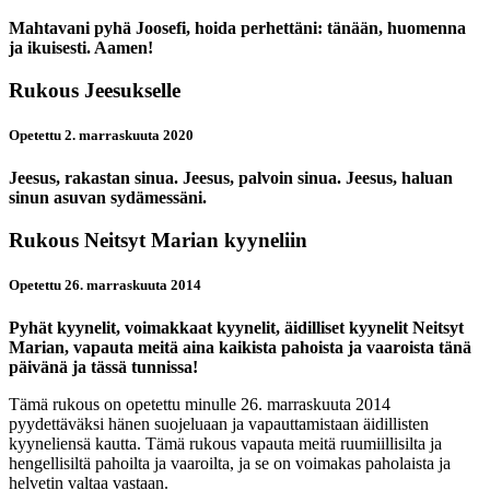
Mahtavani pyhä Joosefi, hoida perhettäni: tänään, huomenna
ja ikuisesti. Aamen!
Rukous Jeesukselle
Opetettu 2. marraskuuta 2020
Jeesus, rakastan sinua. Jeesus, palvoin sinua. Jeesus, haluan
sinun asuvan sydämessäni.
Rukous Neitsyt Marian kyyneliin
Opetettu 26. marraskuuta 2014
Pyhät kyynelit, voimakkaat kyynelit, äidilliset kyynelit Neitsyt
Marian, vapauta meitä aina kaikista pahoista ja vaaroista tänä
päivänä ja tässä tunnissa!
Tämä rukous on opetettu minulle 26. marraskuuta 2014
pyydettäväksi hänen suojeluaan ja vapauttamistaan äidillisten
kyyneliensä kautta. Tämä rukous vapauta meitä ruumiillisilta ja
hengellisiltä pahoilta ja vaaroilta, ja se on voimakas paholaista ja
helvetin valtaa vastaan.