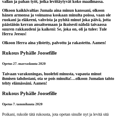
vallan ja pahan työt, jotka levittäytyvät koko maailmassa.
Olkoon kaikkivaltias Jumala aina minun kanssani, olkoon
hänen armonsa ja voimansa koskaan minulta poissa, vaan ole
ruokani ja eläkeeni, vahvista ja pyhitä minut joka päivä, jotta
päästäisin kerran ansaitsemaan ja ikuisesti nähdä taivaassa
suuren rakkaudeni ja kaikeni: Se, joka on, oli ja tulee: Tule
Herra Jeesus!
Olkoon Herra aina ylistetty, palvottu ja rakastettu. Aamen!
Rukous Pyhälle Joosefille
Opetus 27. marraskuuta 2020
Taivaan varakuningas, huolehti minusta, vapauta minut
ihmisen tahdostani, ota se pois minulta!…olkoon Jumalan tahto
tehty elämässäni. Aamen!
Rukous Pyhälle Joosefille
Opetus 7. tammikuuta 2020
Poikani, rukoile tätä rukousta, jota opetan sinulle nyt ja levitä sitä