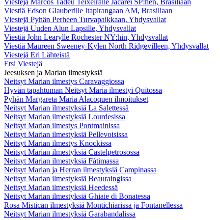
Viestejä Marcos Tadeu Teixeiralle Jacareí SP:hen, Brasiliaan
Viestiä Edson Glauberille Itapirangaan AM, Brasiliaan
Viestejä Pyhän Perheen Turvapaikkaan, Yhdysvallat
Viestejä Uuden Alun Lapsille, Yhdysvallat
Viestiä John Learylle Rochester NY:hin, Yhdysvallat
Viestiä Maureen Sweeney-Kylen North Ridgevilleen, Yhdysvallat
Viestejä Eri Lähteistä
Etsi Viestejä
Jeesuksen ja Marian ilmestyksiä
Neitsyt Marian ilmestys Caravaggiossa
Hyvän tapahtuman Neitsyt Maria ilmestyi Quitossa
Pyhän Margareta Maria Alacoquen ilmoitukset
Neitsyt Marian ilmestyksiä La Salettessä
Neitsyt Marian ilmestyksiä Lourdesissa
Neitsyt Marian ilmestys Pontmainissa
Neitsyt Marian ilmestyksiä Pellevoisissa
Neitsyt Marian ilmestys Knockissa
Neitsyt Marian ilmestyksiä Castelpetrosossa
Neitsyt Marian ilmestyksiä Fátimassa
Neitsyt Marian ja Herran ilmestyksiä Campinassa
Neitsyt Marian ilmestyksiä Beauraingissa
Neitsyt Marian ilmestyksiä Heedessä
Neitsyt Marian ilmestyksiä Ghiaie di Bonatessa
Rosa Mistican ilmestyksiä Montichiarissa ja Fontanellessa
Neitsyt Marian ilmestyksiä Garabandalissa