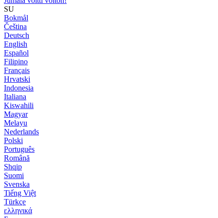
Jumala voitti voiton!
SU
Bokmål
Čeština
Deutsch
English
Español
Filipino
Français
Hrvatski
Indonesia
Italiana
Kiswahili
Magyar
Melayu
Nederlands
Polski
Português
Română
Shqip
Suomi
Svenska
Tiếng Việt
Türkçe
ελληνικά