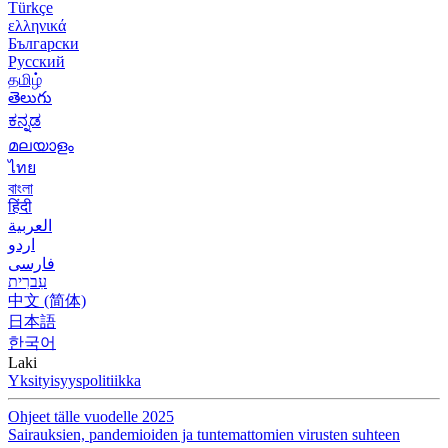
Türkçe
ελληνικά
Български
Русский
தமிழ்
తెలుగు
ಕನ್ನಡ
മലയാളം
ไทย
বাংলা
हिंदी
العربية
اردو
فارسی
עִברִית
中文 (简体)
日本語
한국어
Laki
Yksityisyyspolitiikka
Ohjeet tälle vuodelle 2025
Sairauksien, pandemioiden ja tuntemattomien virusten suhteen