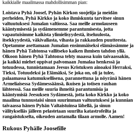
kaikkialle maailmassa mahdollisimman pian:
Loistava Pyhä Joosef, Pyhän Kirkon suojelija ja meidän
perheiden, Pyhä Kirkko ja koko ihmiskunta tarvitsee sinun
valtuutuksesi Jumalan valtiossa. Saa meille armolauseen
kääntymisestä ja sydämenemme parantumisesta, jotta
vapautuisimme kaikista ylimielisyydestä, itseluulosta,
itsekkyydestä, väkivallasta, vihasta ja rakkauden puutteesta.
Opetamme asettamaan Jumalan ensimmäiseksi elämässämme ja
hänen Pyhä Tahtonsa vallitseko kaiken ihmisen tahdon yllä.
Olkoon hänen Pyhä Tahtonsa tehty maassa kuin taivaassakin,
ja kaikki miehet oppivat palvomaan Jumalaa henkessä ja
totuudessa, tunnistamaan Jeesus Kristuksen ainoaksi Herraksi,
Tieksi, Totuudeksi ja Elämäksi, Se joka on, oli ja tulee,
palaamassa katumuksellisena, parannettuna ja nöyränä hänen
Armeliaisessa Sydämessäänsä, ikuisen ja totisen rauhan
lähteessä. Saa meille suuria ihmeitä parantumisia ja
kääntymisiä Jeesuksen Sydämestä, jotta koko Kirkko ja koko
maailma tunnustaisi sinun suurimman valtuutuksesi ja kunnian
taivaassa hänen Pyhän Valtaistuinsa lähellä, ja sinun
välitykselläs jälleen pelastetaan suurilta katastrofeilta ja
rangaistukselta, oikeuden antamalla tilaan armolle. Aamen!
Rukous Pyhälle Joosefille