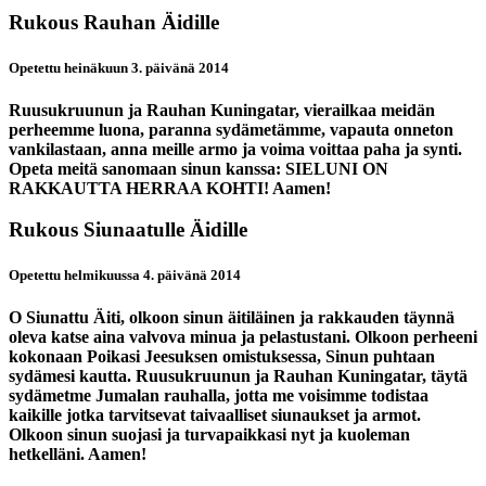
Rukous Rauhan Äidille
Opetettu heinäkuun 3. päivänä 2014
Ruusukruunun ja Rauhan Kuningatar, vierailkaa meidän
perheemme luona, paranna sydämetämme, vapauta onneton
vankilastaan, anna meille armo ja voima voittaa paha ja synti.
Opeta meitä sanomaan sinun kanssa: SIELUNI ON
RAKKAUTTA HERRAA KOHTI! Aamen!
Rukous Siunaatulle Äidille
Opetettu helmikuussa 4. päivänä 2014
O Siunattu Äiti, olkoon sinun äitiläinen ja rakkauden täynnä
oleva katse aina valvova minua ja pelastustani. Olkoon perheeni
kokonaan Poikasi Jeesuksen omistuksessa, Sinun puhtaan
sydämesi kautta. Ruusukruunun ja Rauhan Kuningatar, täytä
sydämetme Jumalan rauhalla, jotta me voisimme todistaa
kaikille jotka tarvitsevat taivaalliset siunaukset ja armot.
Olkoon sinun suojasi ja turvapaikkasi nyt ja kuoleman
hetkelläni. Aamen!