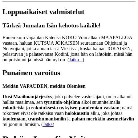
Loppuaikaiset valmistelut
Tärkeä Jumalan Isän kehotus kaikille!
Ennen kuin vapautan Kätensä KOKO Voimallaan MAAPALLOA
vastaan, haluan KUTSUA JOKAISEN seuraamaan Ohjeitani ja
Neuvojiani, jotka annan tässä Viestissä, koska haluan JOKAISEN,
pelastuvan ja palatsevansa Kotiini, josta hän on lähtöisin, mistä hän
on poistunut ja missä hän nyt on.
(
Jatka...
)
Punainen varoitus
Meidän VAPAUDEN, meidän Olemisen
Uusi Maailmanjärjestys
, joka palvelee vastustajani, on jo alkanut
hallita maailmaa, sen
tyrannia-ohjelma
alkoi suunnitelmalla
rokotteista ja rokotuksesta nykyisen pandemian vastaan
; nämä
rokotteet eivät ole ratkaisu vaan
holokaustin
alku, joka johtaa
kuolemaan
,
transhumanismiin
ja
pahan merkkiin asennettaviin
miljooniin ihmisiin. (
Jatka
)