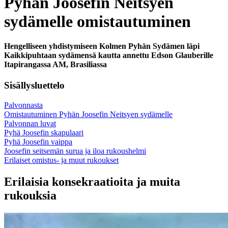
Pyhän Joosefin Neitsyen
sydämelle omistautuminen
Hengelliseen yhdistymiseen Kolmen Pyhän Sydämen läpi
Kaikkipuhtaan sydämensä kautta annettu Edson Glauberille
Itapirangassa AM, Brasiliassa
Sisällysluettelo
Palvonnasta
Omistautuminen Pyhän Joosefin Neitsyen sydämelle
Palvonnan luvat
Pyhä Joosefin skapulaari
Pyhä Joosefin vaippa
Joosefin seitsemän surua ja iloa rukoushelmi
Erilaiset omistus- ja muut rukoukset
Erilaisia konsekraatioita ja muita
rukouksia