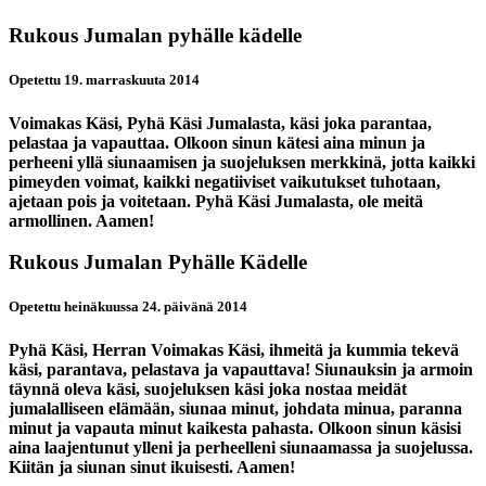
Rukous Jumalan pyhälle kädelle
Opetettu 19. marraskuuta 2014
Voimakas Käsi, Pyhä Käsi Jumalasta, käsi joka parantaa,
pelastaa ja vapauttaa. Olkoon sinun kätesi aina minun ja
perheeni yllä siunaamisen ja suojeluksen merkkinä, jotta kaikki
pimeyden voimat, kaikki negatiiviset vaikutukset tuhotaan,
ajetaan pois ja voitetaan. Pyhä Käsi Jumalasta, ole meitä
armollinen. Aamen!
Rukous Jumalan Pyhälle Kädelle
Opetettu heinäkuussa 24. päivänä 2014
Pyhä Käsi, Herran Voimakas Käsi, ihmeitä ja kummia tekevä
käsi, parantava, pelastava ja vapauttava! Siunauksin ja armoin
täynnä oleva käsi, suojeluksen käsi joka nostaa meidät
jumalalliseen elämään, siunaa minut, johdata minua, paranna
minut ja vapauta minut kaikesta pahasta. Olkoon sinun käsisi
aina laajentunut ylleni ja perheelleni siunaamassa ja suojelussa.
Kiitän ja siunan sinut ikuisesti. Aamen!