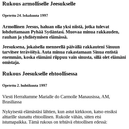
Rukous armolliselle Jeesukselle
Opetettu 24. lokakuuta 1997
Armollinen Jeesus, haluan olla yksi niistä, jotka tulevat
lohduttamaan Pyhää Sydäntasi. Muovaa minua rakkauden,
rauhan ja yhdistymisen elämässä.
Jeesuksena, jokaisella menneellä päivällä rakkauteni Sinuun
tarvitsee terävöityä. Auta minua rakastamaan Sinua entistä
enemmän, koska elämäni riippuu vain sinusta, sillä olet elämäni
omistaja.
Rukous Jeesukselle ehtoollisessa
Opetettu 2. huhtikuuta 1997
Viesti Herraltamme Marialle do Carmolle Manausissa, AM,
Brasiliassa
Nykyisestä elämästäsi lähtien, kun astut kirkkoon, katso ensiksi
alttarille siunattu ehtoollinen. Rukoile vähän, sitten etsi
istumapaikka. Tämä rukous on tehtävä ehtoollisen edessä: