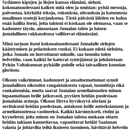
Sydämen kipujen ja ilojen kanssa elämäni, sieluni,
kokonaisuudessani kaiken mitä olen ja omistan: pyhiä messuja,
palvontaa, köyhäitä tekoja, rukouksia, uhrauksia ja katumusta
maailman syntejä korjauksena. Tästä päivästä lähtien en halua
enää hallita itseni, jotta tahtoni ei koskaan ole olemassa, vaan se
kadonnee täysin, ainoastaan Jumalan tahto ja hänen
jumalallinen rakkaudensa vallitsevat elämässäni.
Minä tarjoan itseni kokonaisuudessani Jumalalle sielujen
kääntymisen ja pelastuksen vuoksi. Ei kukaan niistä sieluista,
jotka Jumala on luovuttanut minulle, saa tuomita tulen
helvettiin, vaan kaikki he katuvat syntejäänsä ja johdatetaan
Pyhän Valtakunnan pyhäälle polulle sekä taivaallisen kunnian
glorioon.
Olkoon vaikeimmat, kadonneet ja ansaitsemattomat synnit
jumalallisen oikeuden rangaistuksesta vapaat, tuomittuja eikä
rankaisemisia, mutta saavat Jumalan armeliaisuuden minun
lupaamattaan heille jatkuvasti, pyytäen heidän puolestaan
jumalaisia armoja. Olkoon Herra hyväksyvä uhriani ja
sovitukseni heidän puolestaan, antakoon heille anteeksiannon ja
armeliaisuutensa vastineeksi. Kaikki kärsimykseti, ristini ja
kyyneleeni, joita minun on Jumalan tahtoa mukaan ottaen
heidän takiaan kannettavaa, vapauttavat heidät Saatanan
valasta ja johtavilta teiltä ikuiseen tuomioon, hävittävät helvetin