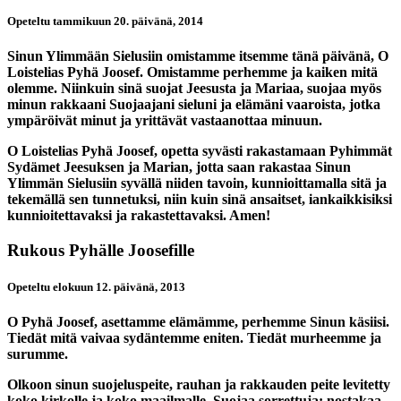
Opeteltu tammikuun 20. päivänä, 2014
Sinun Ylimmään Sielusiin omistamme itsemme tänä päivänä, O
Loistelias Pyhä Joosef. Omistamme perhemme ja kaiken mitä
olemme. Niinkuin sinä suojat Jeesusta ja Mariaa, suojaa myös
minun rakkaani Suojaajani sieluni ja elämäni vaaroista, jotka
ympäröivät minut ja yrittävät vastaanottaa minuun.
O Loistelias Pyhä Joosef, opetta syvästi rakastamaan Pyhimmät
Sydämet Jeesuksen ja Marian, jotta saan rakastaa Sinun
Ylimmän Sielusiin syvällä niiden tavoin, kunnioittamalla sitä ja
tekemällä sen tunnetuksi, niin kuin sinä ansaitset, iankaikkisiksi
kunnioitettavaksi ja rakastettavaksi. Amen!
Rukous Pyhälle Joosefille
Opeteltu elokuun 12. päivänä, 2013
O Pyhä Joosef, asettamme elämämme, perhemme Sinun käsiisi.
Tiedät mitä vaivaa sydäntemme eniten. Tiedät murheemme ja
surumme.
Olkoon sinun suojeluspeite, rauhan ja rakkauden peite levitetty
koko kirkolle ja koko maailmalle. Suojaa sorrettuja; nostakaa