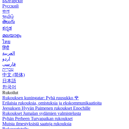
Български
Русский
বাংলা
বதமிழ்
తెలుగు
ಕನ್ನಡ
മലയാളം
ไทย
हिंदी
العربية
اردو
فارسی
עִברִית
中文 (简体)
日本語
한국어
Rukoilut
Rukouksen kuningatar: Pyhä ruusukko
🌹
Erilaisia rukouksia, omistuksia ja ekskommunikaatioita
Jeesuksen Hyvän Paimenen rukoukset Enochille
Rukoukset Jumalan sydämien valmistelusta
Pyhän Perheen Turvapaikan rukoukset
Muista ilmestyksistä saatuja rukouksia
Rukousristeily