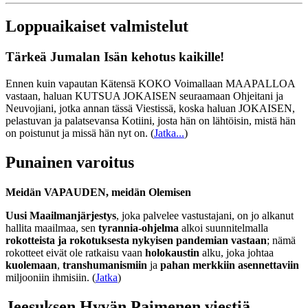
Loppuaikaiset valmistelut
Tärkeä Jumalan Isän kehotus kaikille!
Ennen kuin vapautan Kätensä KOKO Voimallaan MAAPALLOA
vastaan, haluan KUTSUA JOKAISEN seuraamaan Ohjeitani ja
Neuvojiani, jotka annan tässä Viestissä, koska haluan JOKAISEN,
pelastuvan ja palatsevansa Kotiini, josta hän on lähtöisin, mistä hän
on poistunut ja missä hän nyt on.
(
Jatka...
)
Punainen varoitus
Meidän VAPAUDEN, meidän Olemisen
Uusi Maailmanjärjestys
, joka palvelee vastustajani, on jo alkanut
hallita maailmaa, sen
tyrannia-ohjelma
alkoi suunnitelmalla
rokotteista ja rokotuksesta nykyisen pandemian vastaan
; nämä
rokotteet eivät ole ratkaisu vaan
holokaustin
alku, joka johtaa
kuolemaan
,
transhumanismiin
ja
pahan merkkiin asennettaviin
miljooniin ihmisiin. (
Jatka
)
Jeesuksen Hyvän Paimenen viestiä