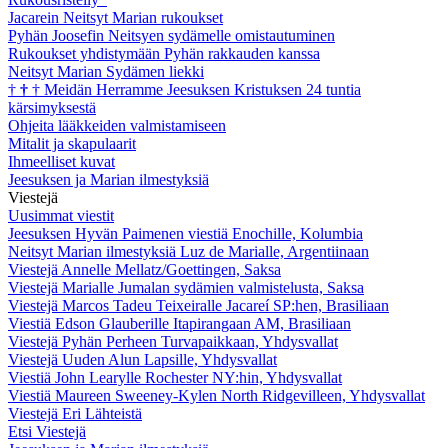
Jacarein Neitsyt Marian rukoukset
Pyhän Joosefin Neitsyen sydämelle omistautuminen
Rukoukset yhdistymään Pyhän rakkauden kanssa
Neitsyt Marian Sydämen liekki
†
†
†
Meidän Herramme Jeesuksen Kristuksen 24 tuntia
kärsimyksestä
Ohjeita lääkkeiden valmistamiseen
Mitalit ja skapulaarit
Ihmeelliset kuvat
Jeesuksen ja Marian ilmestyksiä
Viestejä
Uusimmat viestit
Jeesuksen Hyvän Paimenen viestiä Enochille, Kolumbia
Neitsyt Marian ilmestyksiä Luz de Marialle, Argentiinaan
Viestejä Annelle Mellatz/Goettingen, Saksa
Viestejä Marialle Jumalan sydämien valmistelusta, Saksa
Viestejä Marcos Tadeu Teixeiralle Jacareí SP:hen, Brasiliaan
Viestiä Edson Glauberille Itapirangaan AM, Brasiliaan
Viestejä Pyhän Perheen Turvapaikkaan, Yhdysvallat
Viestejä Uuden Alun Lapsille, Yhdysvallat
Viestiä John Learylle Rochester NY:hin, Yhdysvallat
Viestiä Maureen Sweeney-Kylen North Ridgevilleen, Yhdysvallat
Viestejä Eri Lähteistä
Etsi Viestejä