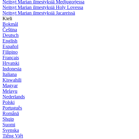
Neitsyt Marian ilmestyksiä Medjugorjessa
Neitsyt Marian ilmestyksiä Holy Lovessa
Neitsyt Marian ilmestyksiä Jacareissä
Kieli
Bokmål
Čeština
Deutsch
English
Español
Filipino
Français
Hrvatski
Indonesia
Italiana
Kiswahili
Magyar
Melayu
Nederlands
Polski
Português
Română
Shqip
Suomi
Svenska
Tiếng Việt