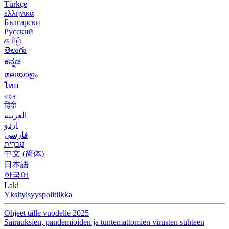
Türkçe
ελληνικά
Български
Русский
தமிழ்
తెలుగు
ಕನ್ನಡ
മലയാളം
ไทย
বাংলা
हिंदी
العربية
اردو
فارسی
עִברִית
中文 (简体)
日本語
한국어
Laki
Yksityisyyspolitiikka
Ohjeet tälle vuodelle 2025
Sairauksien, pandemioiden ja tuntemattomien virusten suhteen