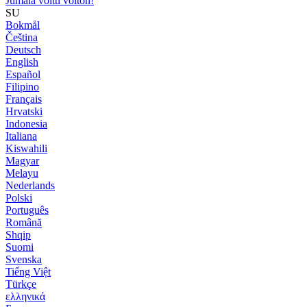
Jumala voitti voiton!
SU
Bokmål
Čeština
Deutsch
English
Español
Filipino
Français
Hrvatski
Indonesia
Italiana
Kiswahili
Magyar
Melayu
Nederlands
Polski
Português
Română
Shqip
Suomi
Svenska
Tiếng Việt
Türkçe
ελληνικά