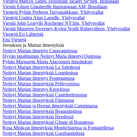
Viestejä Marcos Tadeu Teixeiralle Jacareí SP:hen, Brasiliaan
Viestiä Edson Glauberille Itapirangaan AM, Brasiliaan
Viestejä Pyhän Perheen Turvapaikkaan, Yhdysvallat
Viestejä Uuden Alun Lapsille, Yhdysvallat
Viestiä John Learylle Rochester NY:hin, Yhdysvallat
Viestiä Maureen Sweeney-Kylen North Ridgevilleen, Yhdysvallat
Viestejä Eri Lähteistä
Etsi Viestejä
Jeesuksen ja Marian ilmestyksiä
Neitsyt Marian ilmestys Caravaggiossa
Hyvän tapahtuman Neitsyt Maria ilmestyi Quitossa
Pyhän Margareta Maria Alacoquen ilmoitukset
Neitsyt Marian ilmestyksiä La Salettessä
Neitsyt Marian ilmestyksiä Lourdesissa
Neitsyt Marian ilmestys Pontmainissa
Neitsyt Marian ilmestyksiä Pellevoisissa
Neitsyt Marian ilmestys Knockissa
Neitsyt Marian ilmestyksiä Castelpetrosossa
Neitsyt Marian ilmestyksiä Fátimassa
Neitsyt Marian ja Herran ilmestyksiä Campinassa
Neitsyt Marian ilmestyksiä Beauraingissa
Neitsyt Marian ilmestyksiä Heedessä
Neitsyt Marian ilmestyksiä Ghiaie di Bonatessa
Rosa Mistican ilmestyksiä Montichiarissa ja Fontanellessa
Neitsyt Marian ilmestyksiä Garabandalissa