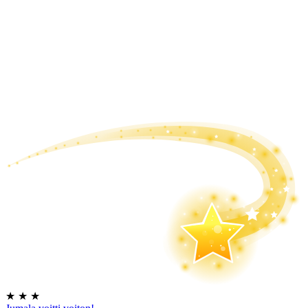
★
★
★