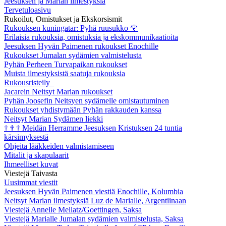
Jeesuksen ja Marian ilmestyksiä
Tervetuloasivu
Rukoilut, Omistukset ja Ekskorsismit
Rukouksen kuningatar: Pyhä ruusukko
🌹
Erilaisia rukouksia, omistuksia ja ekskommunikaatioita
Jeesuksen Hyvän Paimenen rukoukset Enochille
Rukoukset Jumalan sydämien valmistelusta
Pyhän Perheen Turvapaikan rukoukset
Muista ilmestyksistä saatuja rukouksia
Rukousristeily
Jacarein Neitsyt Marian rukoukset
Pyhän Joosefin Neitsyen sydämelle omistautuminen
Rukoukset yhdistymään Pyhän rakkauden kanssa
Neitsyt Marian Sydämen liekki
†
†
†
Meidän Herramme Jeesuksen Kristuksen 24 tuntia
kärsimyksestä
Ohjeita lääkkeiden valmistamiseen
Mitalit ja skapulaarit
Ihmeelliset kuvat
Viestejä Taivasta
Uusimmat viestit
Jeesuksen Hyvän Paimenen viestiä Enochille, Kolumbia
Neitsyt Marian ilmestyksiä Luz de Marialle, Argentiinaan
Viestejä Annelle Mellatz/Goettingen, Saksa
Viestejä Marialle Jumalan sydämien valmistelusta, Saksa