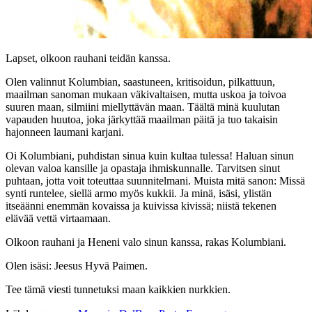
Lapset, olkoon rauhani teidän kanssa.
Olen valinnut Kolumbian, saastuneen, kritisoidun, pilkattuun,
maailman sanoman mukaan väkivaltaisen, mutta uskoa ja toivoa
suuren maan, silmiini miellyttävän maan. Täältä minä kuulutan
vapauden huutoa, joka järkyttää maailman päitä ja tuo takaisin
hajonneen laumani karjani.
Oi Kolumbiani, puhdistan sinua kuin kultaa tulessa! Haluan sinun
olevan valoa kansille ja opastaja ihmiskunnalle. Tarvitsen sinut
puhtaan, jotta voit toteuttaa suunnitelmani. Muista mitä sanon: Missä
synti runtelee, siellä armo myös kukkii. Ja minä, isäsi, ylistän
itseäänni enemmän kovaissa ja kuivissa kivissä; niistä tekenen
elävää vettä virtaamaan.
Olkoon rauhani ja Heneni valo sinun kanssa, rakas Kolumbiani.
Olen isäsi: Jeesus Hyvä Paimen.
Tee tämä viesti tunnetuksi maan kaikkien nurkkien.