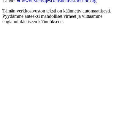
Lähde:
➥ www.MensajesDelBuenPastorEnoc.org
Tämän verkkosivuston teksti on käännetty automaattisesti.
Pyydämme anteeksi mahdolliset virheet ja viittaamme
englanninkieliseen käännökseen.