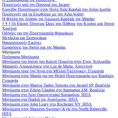
Προσευχές από την Παναγιά του Jacarei
Ευσεβής Προσήλωση στην Πολύ Άγία Καρδιά του Αγίου Ιωσήφ
Προσευχές για να Ενωθούμε με την Αγία Αγάπη
Η Φλόγα της Αγάπης της Αμώμου Καρδιάς της Μαρίας
†
†
†
Οι Είκοσι Τέσσερις Ώρες του Πάθους του Κυρίου μας Ιησού
Χριστού
Οδηγίες για την Προετοιμασία Φαρμάκων
Μετάλλια και Σκαπυλάρια
Θαυματουργές Εικόνες
Εμφανίσεις του Ιησού και της Μαρίας
Μηνύματα
Πρόσφατα Μηνύματα
Μηνύματα του Ιησού του Καλού Ποιμένα στον Ενοχ, Κολομβία
Μαριανές Αποκαλύψεις στη Luz de Maria, Αργεντινή
Μηνύματα προς την Άννα στο Μέλατζ/Γκέτινγκεν, Γερμανία
Μηνύματα στην Μαρία για την Θεϊκή Προετοιμασία των Καρδιών,
Γερμανία
Μηνύματα στον Marcos Tadeu Teixeira στο Jacareí SP, Βραζιλία
Μηνύματα στον Edson Glauber στο Itapiranga AM, Βραζιλία
Μηνύματα στο Άγιο Οικογενειακό Καταφύγιο, ΗΠΑ
Μηνύματα στα Παιδιά της Ανανέωσης, ΗΠΑ
Μηνύματα στον John Leary στο Rochester NY, ΗΠΑ
Μηνύματα στην Maureen Sweeney-Kyle στο North Ridgeville,
ΗΠΑ