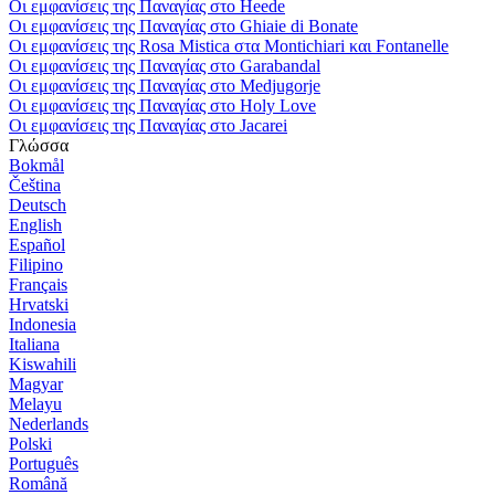
Οι εμφανίσεις της Παναγίας στο Heede
Οι εμφανίσεις της Παναγίας στο Ghiaie di Bonate
Οι εμφανίσεις της Rosa Mistica στα Montichiari και Fontanelle
Οι εμφανίσεις της Παναγίας στο Garabandal
Οι εμφανίσεις της Παναγίας στο Medjugorje
Οι εμφανίσεις της Παναγίας στο Holy Love
Οι εμφανίσεις της Παναγίας στο Jacarei
Γλώσσα
Bokmål
Čeština
Deutsch
English
Español
Filipino
Français
Hrvatski
Indonesia
Italiana
Kiswahili
Magyar
Melayu
Nederlands
Polski
Português
Română