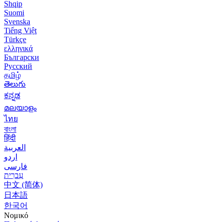
Shqip
Suomi
Svenska
Tiếng Việt
Türkçe
ελληνικά
Български
Русский
தமிழ்
తెలుగు
ಕನ್ನಡ
മലയാളം
ไทย
বাংলা
हिंदी
العربية
اردو
فارسی
עִברִית
中文 (简体)
日本語
한국어
Νομικό