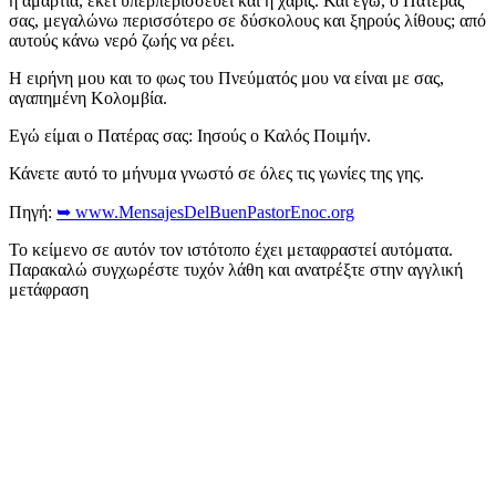
η αμαρτία, εκεί υπερπερισσεύει και η χάρις. Και εγώ, ο Πατέρας
σας, μεγαλώνω περισσότερο σε δύσκολους και ξηρούς λίθους; από
αυτούς κάνω νερό ζωής να ρέει.
Η ειρήνη μου και το φως του Πνεύματός μου να είναι με σας,
αγαπημένη Κολομβία.
Εγώ είμαι ο Πατέρας σας: Ιησούς ο Καλός Ποιμήν.
Κάνετε αυτό το μήνυμα γνωστό σε όλες τις γωνίες της γης.
Πηγή:
➥ www.MensajesDelBuenPastorEnoc.org
Το κείμενο σε αυτόν τον ιστότοπο έχει μεταφραστεί αυτόματα.
Παρακαλώ συγχωρέστε τυχόν λάθη και ανατρέξτε στην αγγλική
μετάφραση