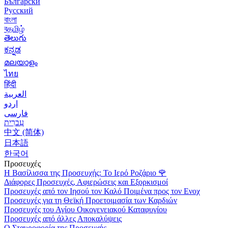
Български
Русский
বাংলা
বதமிழ்
తెలుగు
ಕನ್ನಡ
മലയാളം
ไทย
हिंदी
العربية
اردو
فارسی
עִברִית
中文 (简体)
日本語
한국어
Προσευχές
Η Βασίλισσα της Προσευχής: Το Ιερό Ροζάριο
🌹
Διάφορες Προσευχές, Αφιερώσεις και Εξορκισμοί
Προσευχές από τον Ιησού τον Καλό Ποιμένα προς τον Ενοχ
Προσευχές για τη Θεϊκή Προετοιμασία των Καρδιών
Προσευχές του Αγίου Οικογενειακού Καταφυγίου
Προσευχές από άλλες Αποκαλύψεις
Ο Σταυροφορία της Προσευχής