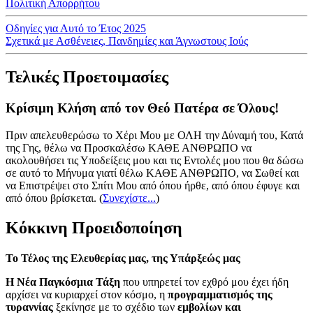
Πολιτική Απορρήτου
Οδηγίες για Αυτό το Έτος 2025
Σχετικά με Ασθένειες, Πανδημίες και Άγνωστους Ιούς
Τελικές Προετοιμασίες
Κρίσιμη Κλήση από τον Θεό Πατέρα σε Όλους!
Πριν απελευθερώσω το Χέρι Μου με ΟΛΗ την Δύναμή του, Κατά
της Γης, θέλω να Προσκαλέσω ΚΑΘΕ ΑΝΘΡΩΠΟ να
ακολουθήσει τις Υποδείξεις μου και τις Εντολές μου που θα δώσω
σε αυτό το Μήνυμα γιατί θέλω ΚΑΘΕ ΑΝΘΡΩΠΟ, να Σωθεί και
να Επιστρέψει στο Σπίτι Μου από όπου ήρθε, από όπου έφυγε και
από όπου βρίσκεται.
(
Συνεχίστε...
)
Κόκκινη Προειδοποίηση
Το Τέλος της Ελευθερίας μας, της Υπάρξεώς μας
Η Νέα Παγκόσμια Τάξη
που υπηρετεί τον εχθρό μου έχει ήδη
αρχίσει να κυριαρχεί στον κόσμο, η
προγραμματισμός της
τυραννίας
ξεκίνησε με το σχέδιο των
εμβολίων και