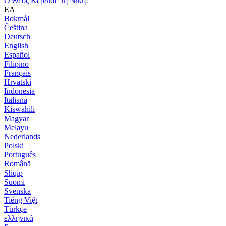
Ο Θεός Κέρδισε τη Νίκη!
ΕΛ
Bokmål
Čeština
Deutsch
English
Español
Filipino
Français
Hrvatski
Indonesia
Italiana
Kiswahili
Magyar
Melayu
Nederlands
Polski
Português
Română
Shqip
Suomi
Svenska
Tiếng Việt
Türkçe
ελληνικά