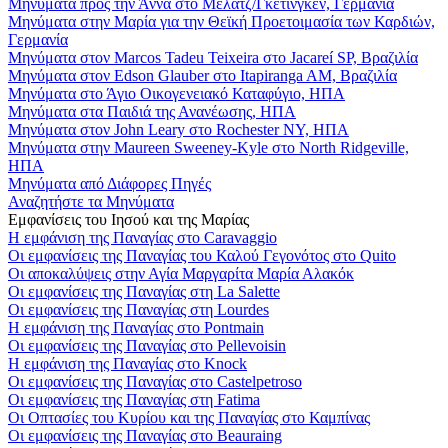
Μηνύματα προς την Άννα στο Μέλατζ/Γκέτινγκεν, Γερμανία
Μηνύματα στην Μαρία για την Θεϊκή Προετοιμασία των Καρδιών,
Γερμανία
Μηνύματα στον Marcos Tadeu Teixeira στο Jacareí SP, Βραζιλία
Μηνύματα στον Edson Glauber στο Itapiranga AM, Βραζιλία
Μηνύματα στο Άγιο Οικογενειακό Καταφύγιο, ΗΠΑ
Μηνύματα στα Παιδιά της Ανανέωσης, ΗΠΑ
Μηνύματα στον John Leary στο Rochester NY, ΗΠΑ
Μηνύματα στην Maureen Sweeney-Kyle στο North Ridgeville,
ΗΠΑ
Μηνύματα από Διάφορες Πηγές
Αναζητήστε τα Μηνύματα
Εμφανίσεις του Ιησού και της Μαρίας
Η εμφάνιση της Παναγίας στο Caravaggio
Οι εμφανίσεις της Παναγίας του Καλού Γεγονότος στο Quito
Οι αποκαλύψεις στην Αγία Μαργαρίτα Μαρία Αλακόκ
Οι εμφανίσεις της Παναγίας στη La Salette
Οι εμφανίσεις της Παναγίας στη Lourdes
Η εμφάνιση της Παναγίας στο Pontmain
Οι εμφανίσεις της Παναγίας στο Pellevoisin
Η εμφάνιση της Παναγίας στο Knock
Οι εμφανίσεις της Παναγίας στο Castelpetroso
Οι εμφανίσεις της Παναγίας στη Fatima
Οι Οπτασίες του Κυρίου και της Παναγίας στο Καμπίνας
Οι εμφανίσεις της Παναγίας στο Beauraing