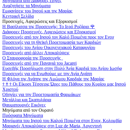
Μηνύματα από Διάφορες Πηγές
Αναζητήστε τα Μηνύματα
Εμφανίσεις του Ιησού και της Μαρίας
Κεντρική Σελίδα
Προσευχές, Αφιερώσεις και Εξορκισμοί
Η Βασίλισσα της Προσευχής: Το Ιερό Ροζάριο
🌹
Διάφορες Προσευχές, Αφιερώσεις και Εξορκισμοί
Προσευχές από τον Ιησού τον Καλό Ποιμένα προς τον Ενοχ
Προσευχές για τη Θεϊκή Προετοιμασία των Καρδιών
Προσευχές του Αγίου Οικογενειακού Καταφυγίου
Προσευχές από άλλες Αποκαλύψεις
Ο Σταυροφορία της Προσευχής
Προσευχές από την Παναγιά του Jacarei
Ευσεβής Προσήλωση στην Πολύ Άγία Καρδιά του Αγίου Ιωσήφ
Προσευχές για να Ενωθούμε με την Αγία Αγάπη
Η Φλόγα της Αγάπης της Αμώμου Καρδιάς της Μαρίας
†
†
†
Οι Είκοσι Τέσσερις Ώρες του Πάθους του Κυρίου μας Ιησού
Χριστού
Οδηγίες για την Προετοιμασία Φαρμάκων
Μετάλλια και Σκαπυλάρια
Θαυματουργές Εικόνες
Μηνύματα από τον Ουρανό
Πρόσφατα Μηνύματα
Μηνύματα του Ιησού του Καλού Ποιμένα στον Ενοχ, Κολομβία
Μαριανές Αποκαλύψεις στη Luz de Maria, Αργεντινή