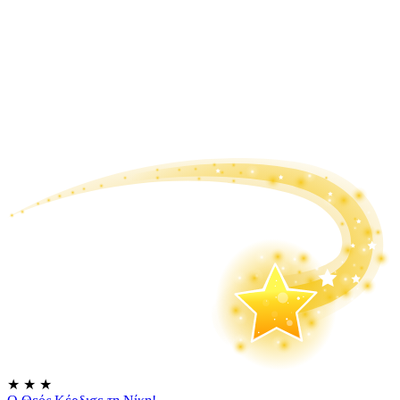
★
★
★