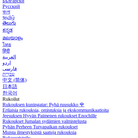
Български
Русский
বাংলা
বதமிழ்
తెలుగు
ಕನ್ನಡ
മലയാളം
ไทย
हिंदी
العربية
اردو
فارسی
עִברִית
中文 (简体)
日本語
한국어
Rukoilut
Rukouksen kuningatar: Pyhä ruusukko
🌹
Erilaisia rukouksia, omistuksia ja ekskommunikaatioita
Jeesuksen Hyvän Paimenen rukoukset Enochille
Rukoukset Jumalan sydämien valmistelusta
Pyhän Perheen Turvapaikan rukoukset
Muista ilmestyksistä saatuja rukouksia
Rukousristeily