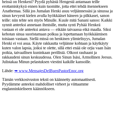
heissä on Henkeni? Pyydä pyhästä Hengestä antamaan teille
erottamiskykyä ennen kuin tuomitte, jotta ettei tehdä itsennekseen
Anathemaa. Sillä jos Jumalan Henki asuu veljiännessäsi ja sinussa ja
sinun kevyesti kielen avulla hyökkääset häneen ja pilkkaset, sanon
teille: niin tehte sen myös Minulle. Kuule mitä Sanani sanoo: Kaikki
synnit anteeksi annetaan ihmisille, mutta synti Pyhää Henkeä
vastaan ei ole anteeksi antava — eikään taivaassa eikä maalla. Siksi
kehotan sinua suoristamaan polkua ja lopettamaan hyökkäämisen
toisiaan vastaan. Siellä missä on henkinen ylimielisyys, Jumalan
Henki ei voi asua. Käyte rakkautta veljiänne kohtaan ja käytkäyty
kuten valon lapsia, joiksi te olette, sillä ettei enää ole orjia vaan Isän
poikia, taivaallisen kuninkaan perillisiä. Olkoot rauhaani ja
rakkaudeni sinun keskuudessa. Olen Sinun Isäsi, Armollinen Jeesus.
Julistakaa Minun pelastuksen viestini kaikille kansoille.
Lähde:
➥ www.MensajesDelBuenPastorEnoc.org
Tämän verkkosivuston teksti on käännetty automaattisesti.
Pyydämme anteeksi mahdolliset virheet ja viittaamme
englanninkieliseen käännökseen.