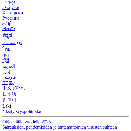
Türkçe
ελληνικά
Български
Русский
தமிழ்
తెలుగు
ಕನ್ನಡ
മലയാളം
ไทย
বাংলা
हिंदी
العربية
اردو
فارسی
עִברִית
中文 (简体)
日本語
한국어
Laki
Yksityisyyspolitiikka
Ohjeet tälle vuodelle 2025
Sairauksien, pandemioiden ja tuntemattomien virusten suhteen