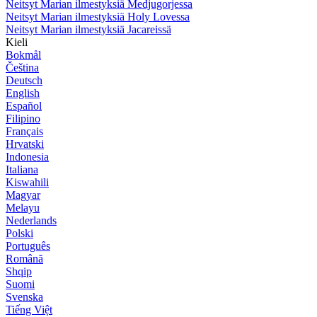
Neitsyt Marian ilmestyksiä Medjugorjessa
Neitsyt Marian ilmestyksiä Holy Lovessa
Neitsyt Marian ilmestyksiä Jacareissä
Kieli
Bokmål
Čeština
Deutsch
English
Español
Filipino
Français
Hrvatski
Indonesia
Italiana
Kiswahili
Magyar
Melayu
Nederlands
Polski
Português
Română
Shqip
Suomi
Svenska
Tiếng Việt