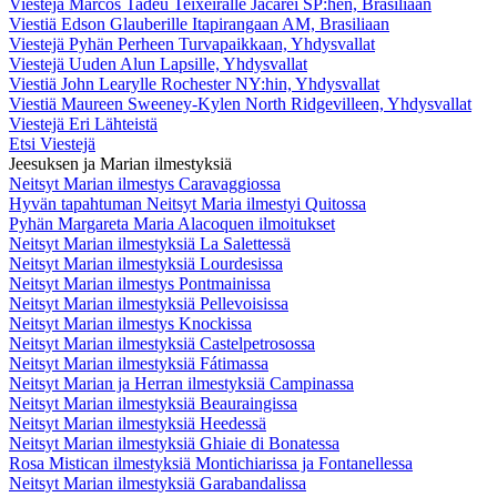
Viestejä Marcos Tadeu Teixeiralle Jacareí SP:hen, Brasiliaan
Viestiä Edson Glauberille Itapirangaan AM, Brasiliaan
Viestejä Pyhän Perheen Turvapaikkaan, Yhdysvallat
Viestejä Uuden Alun Lapsille, Yhdysvallat
Viestiä John Learylle Rochester NY:hin, Yhdysvallat
Viestiä Maureen Sweeney-Kylen North Ridgevilleen, Yhdysvallat
Viestejä Eri Lähteistä
Etsi Viestejä
Jeesuksen ja Marian ilmestyksiä
Neitsyt Marian ilmestys Caravaggiossa
Hyvän tapahtuman Neitsyt Maria ilmestyi Quitossa
Pyhän Margareta Maria Alacoquen ilmoitukset
Neitsyt Marian ilmestyksiä La Salettessä
Neitsyt Marian ilmestyksiä Lourdesissa
Neitsyt Marian ilmestys Pontmainissa
Neitsyt Marian ilmestyksiä Pellevoisissa
Neitsyt Marian ilmestys Knockissa
Neitsyt Marian ilmestyksiä Castelpetrosossa
Neitsyt Marian ilmestyksiä Fátimassa
Neitsyt Marian ja Herran ilmestyksiä Campinassa
Neitsyt Marian ilmestyksiä Beauraingissa
Neitsyt Marian ilmestyksiä Heedessä
Neitsyt Marian ilmestyksiä Ghiaie di Bonatessa
Rosa Mistican ilmestyksiä Montichiarissa ja Fontanellessa
Neitsyt Marian ilmestyksiä Garabandalissa