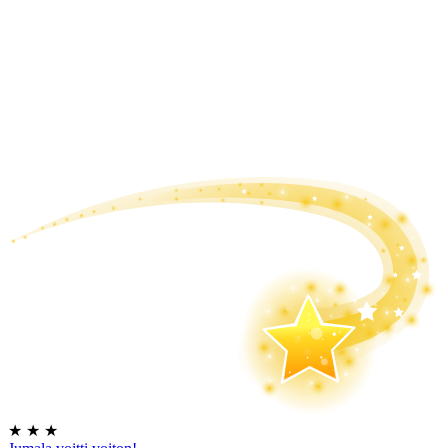
★
★
★