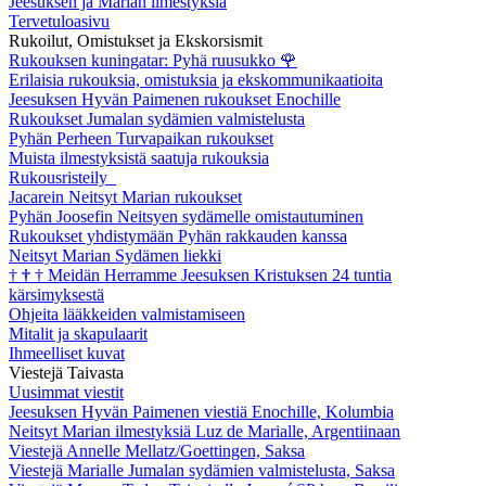
Jeesuksen ja Marian ilmestyksiä
Tervetuloasivu
Rukoilut, Omistukset ja Ekskorsismit
Rukouksen kuningatar: Pyhä ruusukko
🌹
Erilaisia rukouksia, omistuksia ja ekskommunikaatioita
Jeesuksen Hyvän Paimenen rukoukset Enochille
Rukoukset Jumalan sydämien valmistelusta
Pyhän Perheen Turvapaikan rukoukset
Muista ilmestyksistä saatuja rukouksia
Rukousristeily
Jacarein Neitsyt Marian rukoukset
Pyhän Joosefin Neitsyen sydämelle omistautuminen
Rukoukset yhdistymään Pyhän rakkauden kanssa
Neitsyt Marian Sydämen liekki
†
†
†
Meidän Herramme Jeesuksen Kristuksen 24 tuntia
kärsimyksestä
Ohjeita lääkkeiden valmistamiseen
Mitalit ja skapulaarit
Ihmeelliset kuvat
Viestejä Taivasta
Uusimmat viestit
Jeesuksen Hyvän Paimenen viestiä Enochille, Kolumbia
Neitsyt Marian ilmestyksiä Luz de Marialle, Argentiinaan
Viestejä Annelle Mellatz/Goettingen, Saksa
Viestejä Marialle Jumalan sydämien valmistelusta, Saksa