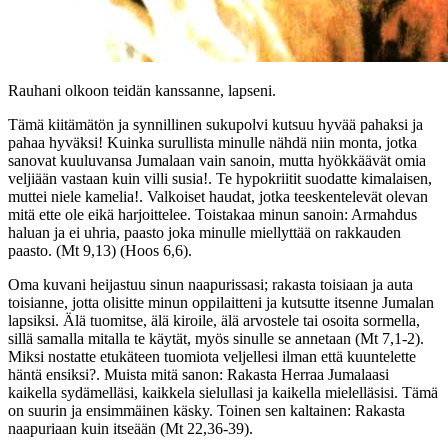
Rauhani olkoon teidän kanssanne, lapseni.
Tämä kiitämätön ja synnillinen sukupolvi kutsuu hyvää pahaksi ja
pahaa hyväksi! Kuinka surullista minulle nähdä niin monta, jotka
sanovat kuuluvansa Jumalaan vain sanoin, mutta hyökkäävät omia
veljiään vastaan kuin villi susia!. Te hypokriitit suodatte kimalaisen,
muttei niele kamelia!. Valkoiset haudat, jotka teeskentelevät olevan
mitä ette ole eikä harjoittelee. Toistakaa minun sanoin: Armahdus
haluan ja ei uhria, paasto joka minulle miellyttää on rakkauden
paasto. (Mt 9,13) (Hoos 6,6).
Oma kuvani heijastuu sinun naapurissasi; rakasta toisiaan ja auta
toisianne, jotta olisitte minun oppilaitteni ja kutsutte itsenne Jumalan
lapsiksi. Älä tuomitse, älä kiroile, älä arvostele tai osoita sormella,
sillä samalla mitalla te käytät, myös sinulle se annetaan (Mt 7,1-2).
Miksi nostatte etukäteen tuomiota veljellesi ilman että kuuntelette
häntä ensiksi?. Muista mitä sanon: Rakasta Herraa Jumalaasi
kaikella sydämelläsi, kaikkela sielullasi ja kaikella mielelläsisi. Tämä
on suurin ja ensimmäinen käsky. Toinen sen kaltainen: Rakasta
naapuriaan kuin itseään (Mt 22,36-39).