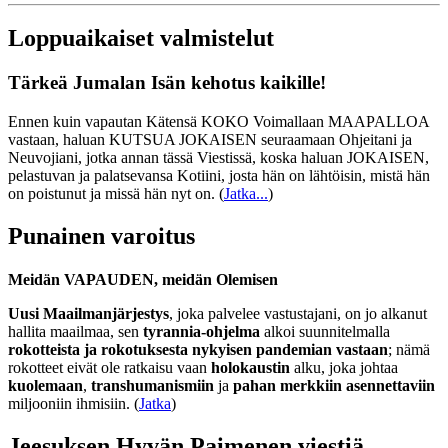
Loppuaikaiset valmistelut
Tärkeä Jumalan Isän kehotus kaikille!
Ennen kuin vapautan Kätensä KOKO Voimallaan MAAPALLOA
vastaan, haluan KUTSUA JOKAISEN seuraamaan Ohjeitani ja
Neuvojiani, jotka annan tässä Viestissä, koska haluan JOKAISEN,
pelastuvan ja palatsevansa Kotiini, josta hän on lähtöisin, mistä hän
on poistunut ja missä hän nyt on.
(
Jatka...
)
Punainen varoitus
Meidän VAPAUDEN, meidän Olemisen
Uusi Maailmanjärjestys
, joka palvelee vastustajani, on jo alkanut
hallita maailmaa, sen
tyrannia-ohjelma
alkoi suunnitelmalla
rokotteista ja rokotuksesta nykyisen pandemian vastaan
; nämä
rokotteet eivät ole ratkaisu vaan
holokaustin
alku, joka johtaa
kuolemaan
,
transhumanismiin
ja
pahan merkkiin asennettaviin
miljooniin ihmisiin. (
Jatka
)
Jeesuksen Hyvän Paimenen viestiä