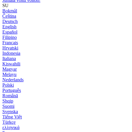
Jumala voitti voiton!
SU
Bokmål
Čeština
Deutsch
English
Español
Filipino
Français
Hrvatski
Indonesia
Italiana
Kiswahili
Magyar
Melayu
Nederlands
Polski
Português
Română
Shqip
Suomi
Svenska
Tiếng Việt
Türkçe
ελληνικά