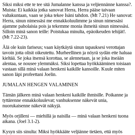
Siksi miksi ette te tee sitä Jumalanne kanssa ja veljiennänne kanssa?.
Muista: Ei kaikkia jotka sanovat Herra, Herra pääse taivaan
valtakuntaan, vaan se joka tekee Isäni tahdon. (Mt 7.21) He sanovat:
Herra, sinun nimessäsi me ennakkoluulimme ja sinun nimessäsi
ajamme paholaisia pois ja tekemme monia ihmeitä sinun nimessäsi.
Silloin minä sanon teille: Poistukaa minulta, epäoikeuden tehijät!.
(Mt 7.22-23).
Älä ole kuin fariseus; vaan käytkäytä sinun tapauksesi verottajan
tavoin jotta olisit oikeutettu. Murheellinen ja nöyrä sydän ette haluaa
kieltää. Se joka itsensä korottaa, se alennetaan, ja se joka itseään
alentaa, se nousee ylemmäksi. Siksi lopettaa hyökkääminen toisiaan
vastaan sillä minä valaan henkeni kaikille kansoille. Kuule miten
sanon läpi profeettani Joelin.
JUMALAN HENGEN VALAMINEN
Tämän jälkeen minä valaan henkeni kaikille ihmisille. Poikanne ja
tyttärenne ennakkoluulevat; vanhuksenne näkevät unia,
nuorukaisenne näkevät näkyjä.
Myös orjilleni — miehillä ja naisilla — minä valaan henkeni tuona
aikana. (Joel 3.1-2).
Kysyn siis sinulta: Miksi hyökkääte veljiänne tietäen, että myös