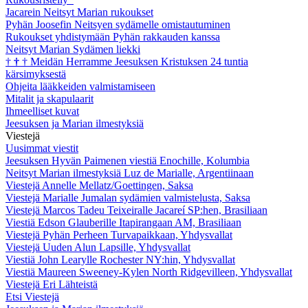
Jacarein Neitsyt Marian rukoukset
Pyhän Joosefin Neitsyen sydämelle omistautuminen
Rukoukset yhdistymään Pyhän rakkauden kanssa
Neitsyt Marian Sydämen liekki
†
†
†
Meidän Herramme Jeesuksen Kristuksen 24 tuntia
kärsimyksestä
Ohjeita lääkkeiden valmistamiseen
Mitalit ja skapulaarit
Ihmeelliset kuvat
Jeesuksen ja Marian ilmestyksiä
Viestejä
Uusimmat viestit
Jeesuksen Hyvän Paimenen viestiä Enochille, Kolumbia
Neitsyt Marian ilmestyksiä Luz de Marialle, Argentiinaan
Viestejä Annelle Mellatz/Goettingen, Saksa
Viestejä Marialle Jumalan sydämien valmistelusta, Saksa
Viestejä Marcos Tadeu Teixeiralle Jacareí SP:hen, Brasiliaan
Viestiä Edson Glauberille Itapirangaan AM, Brasiliaan
Viestejä Pyhän Perheen Turvapaikkaan, Yhdysvallat
Viestejä Uuden Alun Lapsille, Yhdysvallat
Viestiä John Learylle Rochester NY:hin, Yhdysvallat
Viestiä Maureen Sweeney-Kylen North Ridgevilleen, Yhdysvallat
Viestejä Eri Lähteistä
Etsi Viestejä