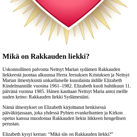
Mikä on Rakkauden liekki?
Uskonnollinen palvonta Neitsyt Marian sydämen Rakkauden
liekkeestä juontaa alkuunsa Herra Jeesuksen Kristuksen ja Neitsyt
Marian ilmestyksistä unkarilaiselle kuusilaista äidille Elizabeth
Kindelmannille vuosina 1961–1982. Elizabeth kuoli huhtikuun 11.
päivänä vuonna 1985. Hänen kauttaan Neitsyt Maria antoi meille
uuden keino: Rakkauden liekki Sydämestäni.
Nämä ilmestykset on Elizabeth kirjoittanut henkisessä
päiväkirjassaan, joka yhdessä Pyhien evankeliumien ja Kirkon
opetus kanssa muodostaa Rakkauden liekin liikkeen hengellisen
perustan.
Elizabeth kysyi kerran: “Mikä siis on Rakkauden liekki?”