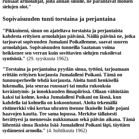
runsaat armolahjat, joita annan sinulle, ne parantavat monien
sielujen olot."
Sopivaisuuden tunti torstaina ja perjantaina
"Pikkuineni, sinun on ajateltava torstaista ja perjantaista
kahdesta erityisen armolahjan päivänä. Näillä päivinä ne, jotka
tarjoavat sopivuuden Jumalani Poikallemme, saavat suuren
armolahjan. Sopivaisuuden tunneilla Saatanan voima
heikkenee sen verran kuin sovittavien sielujen rukoilevat
syntisistä."
(29. syyskuuta 1962).
"Torstaina ja perjantaina pyydän sinua, tyttöni, tarjoamaan
erittäin erityisen korjausta Jumalalleni Poikani. Tämä on
tunnusperheelle tehdä korjausta. Aloita tunti henkisellä
lukemalla, jota seuraa ruusuari tai muita rukouksia
kerääntymis- ja innokkuuden ilmapiirissä. Ollaan vähintään
kaksi tai kolme, koska Jumalalleni Poikani on läsnä, kun
kahdella tai kolmella on kokoontunut. Aloita tekemällä
ristimerkki viisi kertaa uhraten itsenne Ikuiselle Isälle pojani
haavojen kautta. Tee sama lopussa. Merkitse tällaisesti
herättyesi ja mennessäs nukkumaan sekä päivän aikana. Tämä
lähentää sinua Ikuista Isää Jumalalleni Poikani läpi, täyttäen
sydämensi armolla."
(4. huhtikuuta 1962)