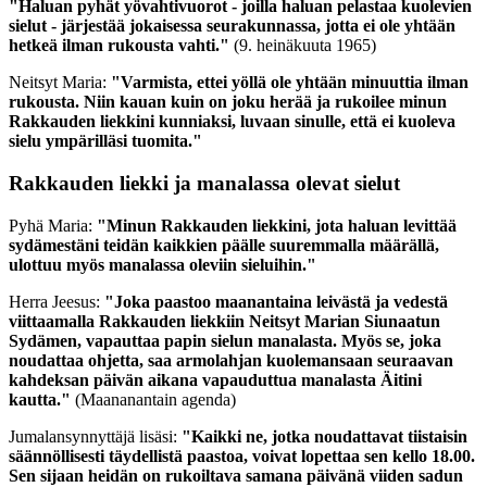
"Haluan pyhät yövahtivuorot - joilla haluan pelastaa kuolevien
sielut - järjestää jokaisessa seurakunnassa, jotta ei ole yhtään
hetkeä ilman rukousta vahti."
(9. heinäkuuta 1965)
Neitsyt Maria:
"Varmista, ettei yöllä ole yhtään minuuttia ilman
rukousta. Niin kauan kuin on joku herää ja rukoilee minun
Rakkauden liekkini kunniaksi, luvaan sinulle, että ei kuoleva
sielu ympärilläsi tuomita."
Rakkauden liekki ja manalassa olevat sielut
Pyhä Maria:
"Minun Rakkauden liekkini, jota haluan levittää
sydämestäni teidän kaikkien päälle suuremmalla määrällä,
ulottuu myös manalassa oleviin sieluihin."
Herra Jeesus:
"Joka paastoo maanantaina leivästä ja vedestä
viittaamalla Rakkauden liekkiin Neitsyt Marian Siunaatun
Sydämen, vapauttaa papin sielun manalasta. Myös se, joka
noudattaa ohjetta, saa armolahjan kuolemansaan seuraavan
kahdeksan päivän aikana vapauduttua manalasta Äitini
kautta."
(Maananantain agenda)
Jumalansynnyttäjä lisäsi:
"Kaikki ne, jotka noudattavat tiistaisin
säännöllisesti täydellistä paastoa, voivat lopettaa sen kello 18.00.
Sen sijaan heidän on rukoiltava samana päivänä viiden sadun