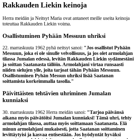
Rakkauden Liekin keinoja
Herra meidän ja Neitsyt Maria ovat antaneet meille useita keinoja
toteuttaa Rakkauden Liekin voima.
Osallistuminen Pyhään Messuun uhriksi
22. marraskuuta 1962 pyhä neitsyt sanoi:
"Jos osallistut Pyhään
Messuun, joka ei ole sinulle velvollisuus, ja jos olet armolahjan
tilassa Jumalan edessä, levitän Rakkauden Liekin sydämestäni
ja soittan Saatanasta tällöin. Armolahjani virtaa runsaasti
niiden sielujen ylle, joita tarjoat tähän Pyhään Messuun.
Osallistuminen Pyhän Messun uhriksi lisää Saatanan
soittamista korkeimmalla tasolla."
Päivittäisten tehtävien uhriminen Jumalan
kunniaksi
30. marraskuuta 1962 Herra meidän sanoi:
"Tarjoa päivänsä
aikana myös päivätöitsi Jumalan kunniaksi! Tämä uhri, tehty
armolahjan tilassa, auttaa myös soittamaan Saatanasta. Elä
minun armolahjani mukaisesti, jotta Saatanan soittaminen
levittäytyisi ja kasvaa entisestään. Jos hyödyntät hyväksi