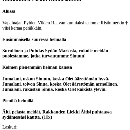
Alussa
Vapahtajan Pyhien Viiden Haavan kunniaksi teemme Ristinmerkin
†
viisi kertaa peräkkäin.
Ensimmäisellä suuressa helmalla
Surullinen ja Puhdas Sydän Mariasta, rukoile meidän
puolestamme, jotka turvautumme Sinuun!
Kolmen pienemmän helman kanssa
Jumalani, uskon Sinuun, koska Olet äärettömän hyvä.
Jumalani, toivon Sinua, koska Olet äärettömän armollinen.
Jumalani, rakastan Sinua, koska Olet kaikista ylevin.
Pienillä helmillä
Äiti, pelasta meidät, Rakkauden Liekki Äitisi puhtaassa
sydämessäsi kautta.
(10x)
Laskuri: