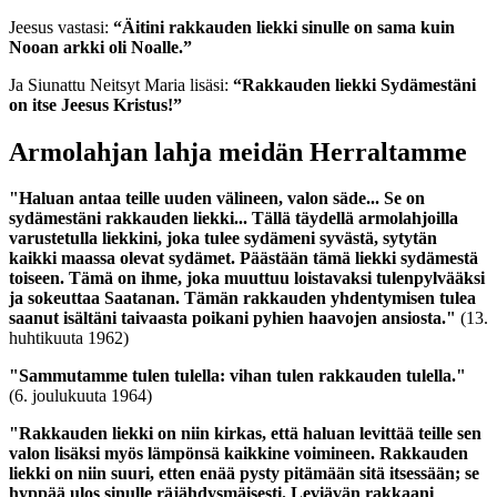
Jeesus vastasi:
“Äitini rakkauden liekki sinulle on sama kuin
Nooan arkki oli Noalle.”
Ja Siunattu Neitsyt Maria lisäsi:
“Rakkauden liekki Sydämestäni
on itse Jeesus Kristus!”
Armolahjan lahja meidän Herraltamme
"Haluan antaa teille uuden välineen, valon säde... Se on
sydämestäni rakkauden liekki... Tällä täydellä armolahjoilla
varustetulla liekkini, joka tulee sydämeni syvästä, sytytän
kaikki maassa olevat sydämet. Päästään tämä liekki sydämestä
toiseen. Tämä on ihme, joka muuttuu loistavaksi tulenpylvääksi
ja sokeuttaa Saatanan. Tämän rakkauden yhdentymisen tulea
saanut isältäni taivaasta poikani pyhien haavojen ansiosta."
(13.
huhtikuuta 1962)
"Sammutamme tulen tulella: vihan tulen rakkauden tulella."
(6. joulukuuta 1964)
"Rakkauden liekki on niin kirkas, että haluan levittää teille sen
valon lisäksi myös lämpönsä kaikkine voimineen. Rakkauden
liekki on niin suuri, etten enää pysty pitämään sitä itsessään; se
hyppää ulos sinulle räjähdysmäisesti.
Leviävän rakkaani