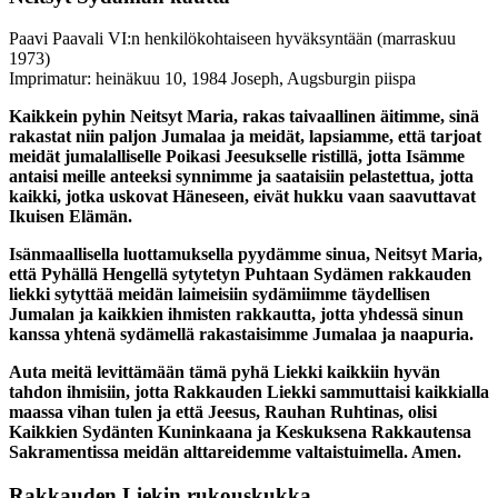
Paavi Paavali VI:n henkilökohtaiseen hyväksyntään
(marraskuu
1973)
Imprimatur: heinäkuu 10, 1984 Joseph, Augsburgin piispa
Kaikkein pyhin Neitsyt Maria, rakas taivaallinen äitimme, sinä
rakastat niin paljon Jumalaa ja meidät, lapsiamme, että tarjoat
meidät jumalalliselle Poikasi Jeesukselle ristillä, jotta Isämme
antaisi meille anteeksi synnimme ja saataisiin pelastettua, jotta
kaikki, jotka uskovat Häneseen, eivät hukku vaan saavuttavat
Ikuisen Elämän.
Isänmaallisella luottamuksella pyydämme sinua, Neitsyt Maria,
että Pyhällä Hengellä sytytetyn Puhtaan Sydämen rakkauden
liekki sytyttää meidän laimeisiin sydämiimme täydellisen
Jumalan ja kaikkien ihmisten rakkautta, jotta yhdessä sinun
kanssa yhtenä sydämellä rakastaisimme Jumalaa ja naapuria.
Auta meitä levittämään tämä pyhä Liekki kaikkiin hyvän
tahdon ihmisiin, jotta Rakkauden Liekki sammuttaisi kaikkialla
maassa vihan tulen ja että Jeesus, Rauhan Ruhtinas, olisi
Kaikkien Sydänten Kuninkaana ja Keskuksena Rakkautensa
Sakramentissa meidän alttareidemme valtaistuimella. Amen.
Rakkauden Liekin rukouskukka