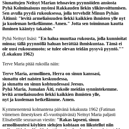
Siunattujen Neitsyt Marian tehoavien pyynnöiden ansiosta
Pyhä Kolminaisuus myönsi Rakkauden liekin ylikinvoittumisen.
Sen avulla pyydä rukouksessa, jolla tervehdit Minun Pyhän
Äitinni:
"levitä armeliaisuuden liekki kaikkien ihmisten ylle nyt
ja kuoleman hetkellämme. Amen."
Jotta sen toiminnan kautta
ihminen kääntyy takaisin."
Pyhä Neitsyt lisäsi:
"En halua muuttaa rukousta, jolla kunnioitat
minua; tällä pyynnöllä haluan herättää ihmiskuntaa.
Tämä ei
ole uusi rukousmuoto; se tulee olevan teidän pysyvä pyyntö."
"
(Lokakuu 1962)
Terve Maria pitää rukoilla näin:
Terve Maria, armollinen, Herra on sinun kanssasi,
siunattu olet naisten keskuudessa,
ja siunattu on sinun kohtuudessasi Jeesus.
Pyhä Maria, Jumalan Äiti, rukoile meidän synnintekemme.
levitä armeliaisuuden liekki kaikkien ihmisten ylle,
nyt ja kuoleman hetkellämme. Amen.
Kymmenentenä kolmantena päivänä lokakuuta 1962 (Fatiman
viimeisen ilmestyksen 45-vuotispäivänä) Neitsyt Maria paljasti
Elisabetille seuraavan viestin:
"Rakas lapseni, sinun
armollisuutesi köyhien sielujen kohtaan on liikutellut niin