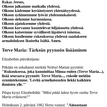
Rakas Jeesus,
Olkoon jalkamme matkalla yhdessä.
Olkoon kädemme kerääntyneet yhtenäisyydessä.
Olkoon sydämenmme lyövät yhdenmukaisesti.
Olkoon sielumme harmoniassa.
Olkoon ajatuksemme yhdestä.
Olkoon korvanne kuuntelevat hiljaisuutta yhdessä.
Olkoon katseemme syvällisesti läpäisevä toisensa.
Olkoon huuliemme rukouksessa yhdessä saadakseen
armahduksen Ikuiselta Isältä. Amen.
Terve Maria: Tärkeän pyynnön lisääminen
Elizabethin päiväkirjasta:
Pitkään en uskaltanut merkitä Neitsyt Marian pyyntöä:
"Rukouksessa, joka kunnioittaa Minua eniten (Terve Maria...),
lisää seuraava pyynnöt: Terve Maria..., rukoile meidän
synnintekemme.
'Levitä armeliaisuuden liekki kaikkien
ihmisten ylle.'
"
Piispa kysyi Elizabethiltä:
"Miksi pitää lukea hyvin vanha Terve
Maria erilaisesti?"
Helmikuun 2. päivänä 1982 Herra vastasi:
"Ainoastaan