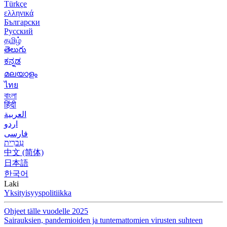
Türkçe
ελληνικά
Български
Русский
தமிழ்
తెలుగు
ಕನ್ನಡ
മലയാളം
ไทย
বাংলা
हिंदी
العربية
اردو
فارسی
עִברִית
中文 (简体)
日本語
한국어
Laki
Yksityisyyspolitiikka
Ohjeet tälle vuodelle 2025
Sairauksien, pandemioiden ja tuntemattomien virusten suhteen