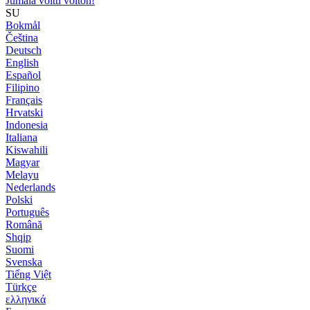
Jumala voitti voiton!
SU
Bokmål
Čeština
Deutsch
English
Español
Filipino
Français
Hrvatski
Indonesia
Italiana
Kiswahili
Magyar
Melayu
Nederlands
Polski
Português
Română
Shqip
Suomi
Svenska
Tiếng Việt
Türkçe
ελληνικά