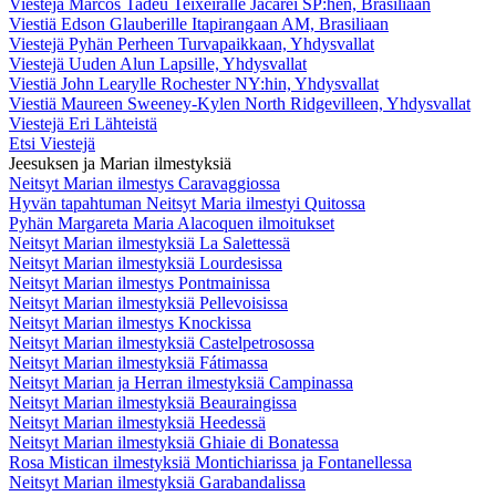
Viestejä Marcos Tadeu Teixeiralle Jacareí SP:hen, Brasiliaan
Viestiä Edson Glauberille Itapirangaan AM, Brasiliaan
Viestejä Pyhän Perheen Turvapaikkaan, Yhdysvallat
Viestejä Uuden Alun Lapsille, Yhdysvallat
Viestiä John Learylle Rochester NY:hin, Yhdysvallat
Viestiä Maureen Sweeney-Kylen North Ridgevilleen, Yhdysvallat
Viestejä Eri Lähteistä
Etsi Viestejä
Jeesuksen ja Marian ilmestyksiä
Neitsyt Marian ilmestys Caravaggiossa
Hyvän tapahtuman Neitsyt Maria ilmestyi Quitossa
Pyhän Margareta Maria Alacoquen ilmoitukset
Neitsyt Marian ilmestyksiä La Salettessä
Neitsyt Marian ilmestyksiä Lourdesissa
Neitsyt Marian ilmestys Pontmainissa
Neitsyt Marian ilmestyksiä Pellevoisissa
Neitsyt Marian ilmestys Knockissa
Neitsyt Marian ilmestyksiä Castelpetrosossa
Neitsyt Marian ilmestyksiä Fátimassa
Neitsyt Marian ja Herran ilmestyksiä Campinassa
Neitsyt Marian ilmestyksiä Beauraingissa
Neitsyt Marian ilmestyksiä Heedessä
Neitsyt Marian ilmestyksiä Ghiaie di Bonatessa
Rosa Mistican ilmestyksiä Montichiarissa ja Fontanellessa
Neitsyt Marian ilmestyksiä Garabandalissa