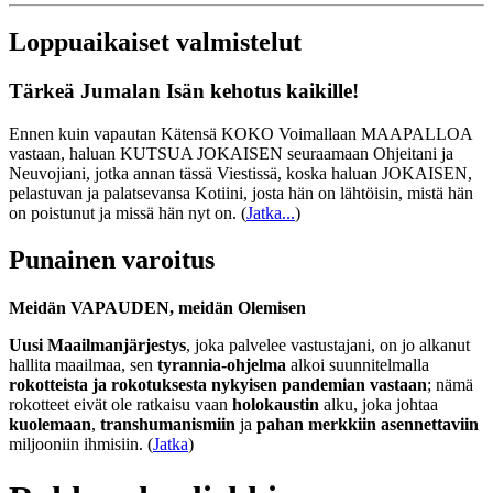
Loppuaikaiset valmistelut
Tärkeä Jumalan Isän kehotus kaikille!
Ennen kuin vapautan Kätensä KOKO Voimallaan MAAPALLOA
vastaan, haluan KUTSUA JOKAISEN seuraamaan Ohjeitani ja
Neuvojiani, jotka annan tässä Viestissä, koska haluan JOKAISEN,
pelastuvan ja palatsevansa Kotiini, josta hän on lähtöisin, mistä hän
on poistunut ja missä hän nyt on.
(
Jatka...
)
Punainen varoitus
Meidän VAPAUDEN, meidän Olemisen
Uusi Maailmanjärjestys
, joka palvelee vastustajani, on jo alkanut
hallita maailmaa, sen
tyrannia-ohjelma
alkoi suunnitelmalla
rokotteista ja rokotuksesta nykyisen pandemian vastaan
; nämä
rokotteet eivät ole ratkaisu vaan
holokaustin
alku, joka johtaa
kuolemaan
,
transhumanismiin
ja
pahan merkkiin asennettaviin
miljooniin ihmisiin. (
Jatka
)