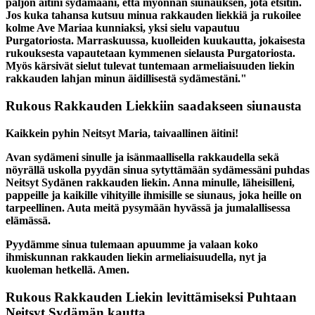
paljon äitini sydämääni, että myönnän siunauksen, jota etsitin.
Jos kuka tahansa kutsuu minua rakkauden liekkiä ja rukoilee
kolme Ave Mariaa kunniaksi, yksi sielu vapautuu
Purgatoriosta. Marraskuussa, kuolleiden kuukautta, jokaisesta
rukouksesta vapautetaan kymmenen sielausta Purgatoriosta.
Myös kärsivät sielut tulevat tuntemaan armeliaisuuden liekin
rakkauden lahjan minun äidillisestä sydämestäni."
Rukous Rakkauden Liekkiin saadakseen siunausta
Kaikkein pyhin Neitsyt Maria, taivaallinen äitini!
Avan sydämeni sinulle ja isänmaallisella rakkaudella sekä
nöyrällä uskolla pyydän sinua sytyttämään sydämessäni puhdas
Neitsyt Sydänen rakkauden liekin. Anna minulle, läheisilleni,
pappeille ja kaikille vihityille ihmisille se siunaus, joka heille on
tarpeellinen. Auta meitä pysymään hyvässä ja jumalallisessa
elämässä.
Pyydämme sinua tulemaan apuumme ja valaan koko
ihmiskunnan rakkauden liekin armeliaisuudella, nyt ja
kuoleman hetkellä. Amen.
Rukous Rakkauden Liekin levittämiseksi Puhtaan
Neitsyt Sydämän kautta