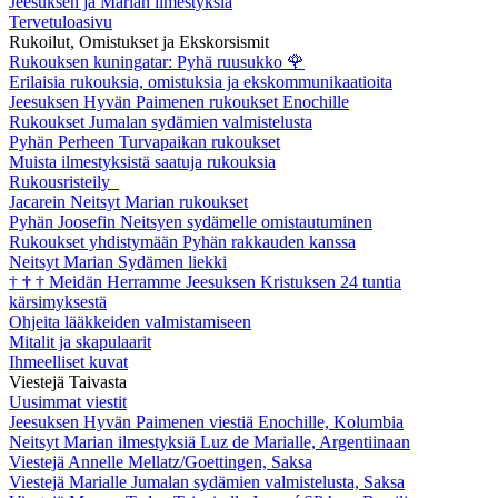
Jeesuksen ja Marian ilmestyksiä
Tervetuloasivu
Rukoilut, Omistukset ja Ekskorsismit
Rukouksen kuningatar: Pyhä ruusukko
🌹
Erilaisia rukouksia, omistuksia ja ekskommunikaatioita
Jeesuksen Hyvän Paimenen rukoukset Enochille
Rukoukset Jumalan sydämien valmistelusta
Pyhän Perheen Turvapaikan rukoukset
Muista ilmestyksistä saatuja rukouksia
Rukousristeily
Jacarein Neitsyt Marian rukoukset
Pyhän Joosefin Neitsyen sydämelle omistautuminen
Rukoukset yhdistymään Pyhän rakkauden kanssa
Neitsyt Marian Sydämen liekki
†
†
†
Meidän Herramme Jeesuksen Kristuksen 24 tuntia
kärsimyksestä
Ohjeita lääkkeiden valmistamiseen
Mitalit ja skapulaarit
Ihmeelliset kuvat
Viestejä Taivasta
Uusimmat viestit
Jeesuksen Hyvän Paimenen viestiä Enochille, Kolumbia
Neitsyt Marian ilmestyksiä Luz de Marialle, Argentiinaan
Viestejä Annelle Mellatz/Goettingen, Saksa
Viestejä Marialle Jumalan sydämien valmistelusta, Saksa