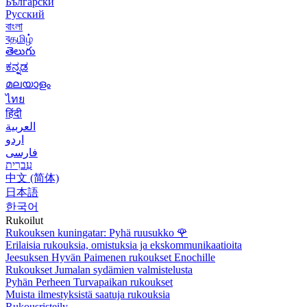
Български
Русский
বাংলা
বதமிழ்
తెలుగు
ಕನ್ನಡ
മലയാളം
ไทย
हिंदी
العربية
اردو
فارسی
עִברִית
中文 (简体)
日本語
한국어
Rukoilut
Rukouksen kuningatar: Pyhä ruusukko
🌹
Erilaisia rukouksia, omistuksia ja ekskommunikaatioita
Jeesuksen Hyvän Paimenen rukoukset Enochille
Rukoukset Jumalan sydämien valmistelusta
Pyhän Perheen Turvapaikan rukoukset
Muista ilmestyksistä saatuja rukouksia
Rukousristeily