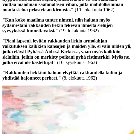
voittaa maailman saatanallisen vihan, jotta mahdollisimman
monta sielua pelastetaan kirousta.
"
(19. lokakuuta 1962)
"Kun koko maailma tuntee nimeni, niin haluan myös
sydämestäni rakkauden liekin tekevän ihmeitä sielujen
syvyyksissä tunnettavaksi."
(19. lokakuuta 1962)
"Pieni lapseni, levitän rakkauden liekin armolahjan
vaikutuksen kaikkien kansojen ja maiden ylle, ei vain niiden yli,
jotka elävät Pyhässä Äidissä Kirkossa, vaan myös kaikkiin
sieluihin, joihin on merkitty poikani pyhä ristimerkki. Myös ne,
jotka eivät ole kastettuja!"
(16. syyskuuta 1963)
"Rakkauden liekkiini haluan elvyttää rakkaudella kotiin ja
yhdistää hajonneet perheet."
(8. elokuuta 1962)