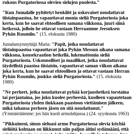
rukous Purgatoriossa olevien sielujen puolesta."
"Kun Jumalalle pyhitetyt henkilöt ja uskovaiset noudattavat
tiistainpaastoa, he vapauttavat monia sieliä Purgatoriosta joka
kerta, kun he saavat ehtoollisen samana viikkona, juuri siinä
hetkessä, jolloin he ottavat vastaan Herraamme Jeesuksen
Pyhän Ruumiin."
(15. elokuuta 1980)
Jumalansynnyttäjä Maria:
"Papit, jotka noudattavat
tiistainpaastoa vapauttavat joka Pyhän Messun aikana samana
viikkona, konsekraation hetkellä, lukemattomia sieliä
Purgatoriosta. Uskonnolliset ja maallikot, jotka noudattavat
täydellistä paastoa tiistaisin, vapauttavat saman viikon aikana
joka kerta, kun he saavat ehtoollisen ja ottavat vastaan Herran
Pyhän Ruumiin, joukko sieliä Purgatoriosta."
(15. elokuuta
1980)
"Ne perheet, jotka noudattavat pyhää korjaushetkeä torstaina
tai perjantaina, jos joku kuolee perheestä, kuolleen vapautetaan
Purgatoriosta yhden tiukkaan paastoon viettämisen jälkeen,
mikä tahansa perheen jäsen on sitä noudattanut."
(Ymmärräämme: jos hän kuoli armolahjassa.)
(24. syyskuuta 1963)
"Pikkuineni, sinun sieluasi armo Purgatoriossa olevia köyhiä
sieliöitä kohtaan on liikkunut niin paljon äitini sydämääni, että