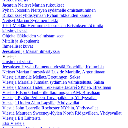
Jacarein Neitsyt Marian rukoukset
Pyhän Joosefin Neitsyen sydämelle omistautuminen
Rukoukset yhdistymään Pyhän rakkauden kanssa
Neitsyt Marian Sydämen liekki
†
†
†
Meidän Herramme Jeesuksen Kristuksen 24 tuntia
kärsimyksestä
Ohjeita lääkkeiden valmistamiseen
Mitalit ja skapulaarit
Ihmeelliset kuvat
Jeesuksen ja Marian ilmestyksiä
Viestejä
Uusimmat viestit
Jeesuksen Hyvän Paimenen viestiä Enochille, Kolumbia
Neitsyt Marian ilmestyksiä Luz de Marialle, Argentiinaan
Viestejä Annelle Mellatz/Goettingen, Saksa
Viestejä Marialle Jumalan sydämien valmistelusta, Saksa
Viestejä Marcos Tadeu Teixeiralle Jacareí SP:hen, Brasiliaan
Viestiä Edson Glauberille Itapirangaan AM, Brasiliaan
Viestejä Pyhän Perheen Turvapaikkaan, Yhdysvallat
Viestejä Uuden Alun Lapsille, Yhdysvallat
Viestiä John Learylle Rochester NY:hin, Yhdysvallat
Viestiä Maureen Sweeney-Kylen North Ridgevilleen, Yhdysvallat
Viestejä Eri Lähteistä
Etsi Viestejä