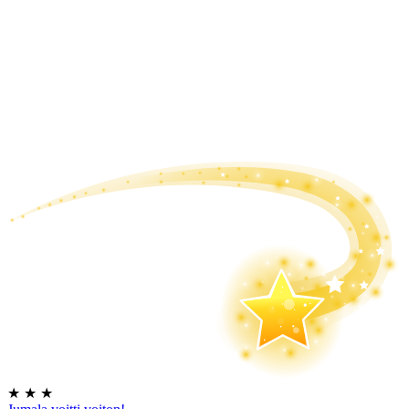
★
★
★