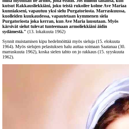
minä myönnän ne armot, joita etsitin. Jos milloin tahansa, kun
kutsut Rakkausliekkiäni, joku teistä rukoilee kolme Ave Mariaa
kunniakseni, vapautuu yksi sielu Purgatoriosta. Marraskuussa,
kuolleiden kuukaudessa, vapautetaan kymmenen siela
Purgatoriosta joka kerran, kun Ave Maria lausutaan. Myös
kärsivät sielut tulevat tunteemaan armoliekkiäni äidin
sydämestä."
(13. lokakuuta 1962)
Synnit muistamisen kipu hedelmöittää myös sieluja (15. elokuuta
1964). Myös sielujen pelastuksen halu auttaa soimaan Saatanaa (30.
marraskuuta 1962), koska sielen tahto on jo rakkaus (15. syyskuuta
1962).