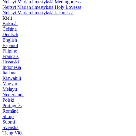
Neitsyt Marian ilmestyksiä Medjugorjessa
Neitsyt Marian ilmestyksiä Holy Lovessa
Neitsyt Marian ilmestyksiä Jacareissä
Kieli
Bokmål
Čeština
Deutsch
English
Español
Filipino
Français
Hrvatski
Indonesia
Italiana
Kiswahili
Magyar
Melayu
Nederlands
Polski
Português
Română
Shqip
Suomi
Svenska
Tiếng Việt