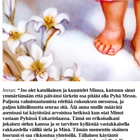
Jeesus:
“Jos olet katolilainen ja kuuntelet Minua, kutsuun sinut
ymmärtämään että päivänsi tärkein osa pitäisi olla Pyhä Messu.
Paljosta valmistautumista edeltää rukouksen messussa, ja
paljon kiitollisuutta seuraa sitä. Älä anna muille määrätä
asentoasi tai käytöstäsi arvoisissa hetkissä kun otat Minut
vastaan Pyhässä Eukaristiaassa. Tämä on erikoisaikani
jokaisen sielun kanssa ja se tarvitsee kyllästää vastakkaisella
rakkaudella välillä siela ja Minä. Tämän momentin sisäinen
foorumi ei saa rikkoutua yhteisöllä. Tällainen käytäntö