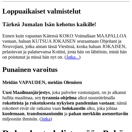
Loppuaikaiset valmistelut
Tärkeä Jumalan Isän kehotus kaikille!
Ennen kuin vapautan Kätensä KOKO Voimallaan MAAPALLOA
vastaan, haluan KUTSUA JOKAISEN seuraamaan Ohjeitani ja
Neuvojiani, jotka annan tässä Viestissä, koska haluan JOKAISEN,
pelastuvan ja palatsevansa Kotiini, josta hän on lähtöisin, mistä hän
on poistunut ja missä hän nyt on.
(
Jatka...
)
Punainen varoitus
Meidän VAPAUDEN, meidän Olemisen
Uusi Maailmanjärjestys
, joka palvelee vastustajani, on jo alkanut
hallita maailmaa, sen
tyrannia-ohjelma
alkoi suunnitelmalla
rokotteista ja rokotuksesta nykyisen pandemian vastaan
; nämä
rokotteet eivät ole ratkaisu vaan
holokaustin
alku, joka johtaa
kuolemaan
,
transhumanismiin
ja
pahan merkkiin asennettaviin
miljooniin ihmisiin. (
Jatka
)