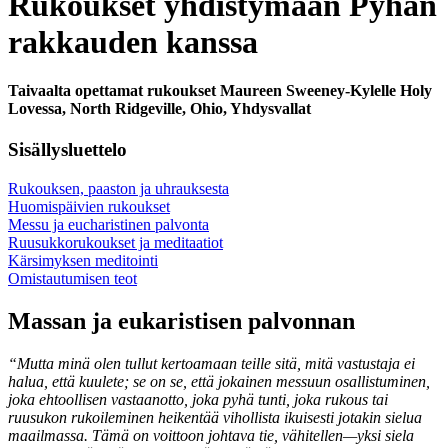
Rukoukset yhdistymään Pyhän
rakkauden kanssa
Taivaalta opettamat rukoukset Maureen Sweeney-Kylelle Holy
Lovessa, North Ridgeville, Ohio, Yhdysvallat
Sisällysluettelo
Rukouksen, paaston ja uhrauksesta
Huomispäivien rukoukset
Messu ja eucharistinen palvonta
Ruusukkorukoukset ja meditaatiot
Kärsimyksen meditointi
Omistautumisen teot
Massan ja eukaristisen palvonnan
“Mutta minä olen tullut kertoamaan teille sitä, mitä vastustaja ei
halua, että kuulete; se on se, että jokainen messuun osallistuminen,
joka ehtoollisen vastaanotto, joka pyhä tunti, joka rukous tai
ruusukon rukoileminen heikentää vihollista ikuisesti jotakin sielua
maailmassa. Tämä on voittoon johtava tie, vähitellen—yksi siela