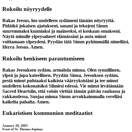
Rukoilu nöyryydelle
Rakas Jeesus, luo uudelleen sydämeni tänään nöyryyttä.
Pidätkö jokaisen ajatukseni, sanani ja tekojeni Sinun
suuremmaksi kunniaksi ja maineeksi, ei koskaan omakseni.
Näytä minulle ylpeysalueet elämässäni ja auta minut
voittamaan ylpeydeni. Pyydän tätä Sinun pyhimmällä nimelläsi,
Herra Jeesus. Amen.
Rukoilu henkiseen parantumiseen
Rakas Jeesuksen sydäm, armahda minua. Olen synnillinen,
ylpeä ja jopa kateellinen. Pyydän Sinua, Jeesuksen sydäm,
pestä minut puhtaaksi kaikista vääryyksistäni ja tee minut
uudelleen kokonaisiksi Silmiesi edessä. Vie minut levätämään
Sacred Heartsiin, että voisin viettää tämän päivän rauhassa ja
rakkaudessa. Suojaa minua Sinun arvokkaimmalla verelläsi
kaikelta pahalta. Amen.
Eukaristisen kommunion meditaatiot
January 28, 2003
Feast of St. Thomas Aquinas