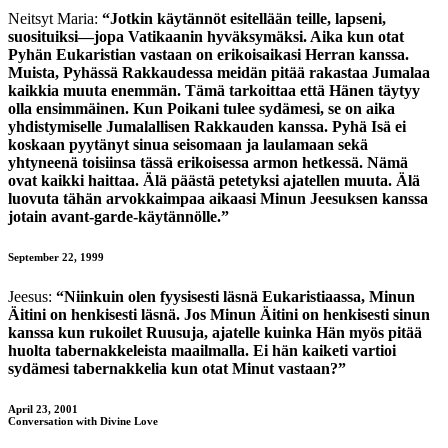
Neitsyt Maria:
“Jotkin käytännöt esitellään teille, lapseni,
suosituiksi—jopa Vatikaanin hyväksymäksi. Aika kun otat
Pyhän Eukaristian vastaan on erikoisaikasi Herran kanssa.
Muista, Pyhässä Rakkaudessa meidän pitää rakastaa Jumalaa
kaikkia muuta enemmän. Tämä tarkoittaa että Hänen täytyy
olla ensimmäinen. Kun Poikani tulee sydämesi, se on aika
yhdistymiselle Jumalallisen Rakkauden kanssa. Pyhä Isä ei
koskaan pyytänyt sinua seisomaan ja laulamaan sekä
yhtyneenä toisiinsa tässä erikoisessa armon hetkessä. Nämä
ovat kaikki haittaa. Älä päästä petetyksi ajatellen muuta. Älä
luovuta tähän arvokkaimpaa aikaasi Minun Jeesuksen kanssa
jotain avant-garde-käytännölle.”
September 22, 1999
Jeesus:
“Niinkuin olen fyysisesti läsnä Eukaristiaassa, Minun
Äitini on henkisesti läsnä. Jos Minun Äitini on henkisesti sinun
kanssa kun rukoilet Ruusuja, ajatelle kuinka Hän myös pitää
huolta tabernakkeleista maailmalla. Ei hän kaiketi vartioi
sydämesi tabernakkelia kun otat Minut vastaan?”
April 23, 2001
Conversation with Divine Love