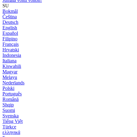
Jumala voitti voiton!
SU
Bokmål
Čeština
Deutsch
English
Español
Filipino
Français
Hrvatski
Indonesia
Italiana
Kiswahili
Magyar
Melayu
Nederlands
Polski
Português
Română
Shqip
Suomi
Svenska
Tiếng Việt
Türkçe
ελληνικά