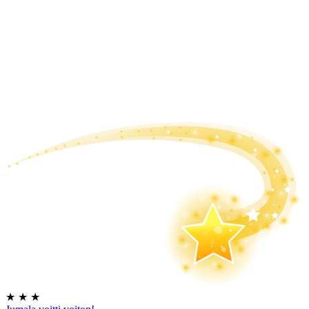
★
★
★