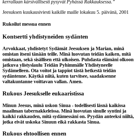
kerrallaan kärsivällisesti pysyvät Pyhässä Rakkauksessa.”
Jeesuksen kuukausiviesti kaikille maille lokakuu 5. päivänä, 2001
Rukoilut messua ennen
Kontsertti yhdistyneiden sydänten
Arvokkaat, yhdistetyt Sydämät Jeesuksen ja Marian, minä
omistan itseni tänään teille. Minä luovutan teidän kaiken, mitä
omistaan, sekä sisällisen että ulkoisen. Puhdasta elämäni olkoon
jatkuva ylistyslaulu Teidän Pyhimmälle Yhdistyneelle
Sydämelleen. Ota voitot ja tappiot tästä hetkestä teidän
sydäntenne. Käytkä niitä, kuten tarvitsee, saadaksenne
valtakuntanne voittavan vallan. Amen.
Rukous Jeesukselle eukaaristissa
Minun Jeesus, minä uskon Sinua - todellisesti läsnä kaikissa
maailman tabernakkeleissa. Minä luovutan sinulle syntini ja
kaikki rakkauden, mitä sydämessäni on. Pyydän anteeksi niiltä,
jotka eivät uskoka Sinuun eikä rakkasta Sinua.
Rukous ehtoollisen ennen