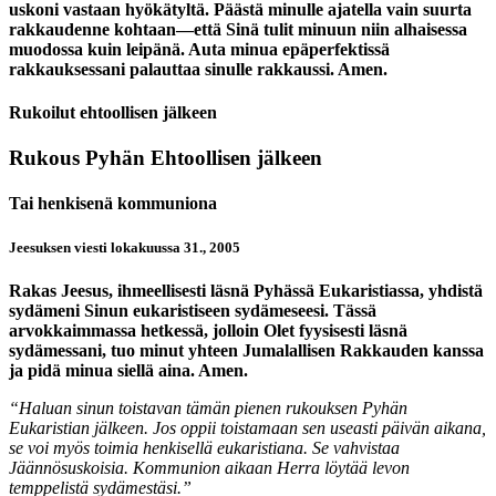
uskoni vastaan hyökätyltä. Päästä minulle ajatella vain suurta
rakkaudenne kohtaan—että Sinä tulit minuun niin alhaisessa
muodossa kuin leipänä. Auta minua epäperfektissä
rakkauksessani palauttaa sinulle rakkaussi. Amen.
Rukoilut ehtoollisen jälkeen
Rukous Pyhän Ehtoollisen jälkeen
Tai henkisenä kommuniona
Jeesuksen viesti lokakuussa 31., 2005
Rakas Jeesus, ihmeellisesti läsnä Pyhässä Eukaristiassa, yhdistä
sydämeni Sinun eukaristiseen sydämeseesi. Tässä
arvokkaimmassa hetkessä, jolloin Olet fyysisesti läsnä
sydämessani, tuo minut yhteen Jumalallisen Rakkauden kanssa
ja pidä minua siellä aina. Amen.
“Haluan sinun toistavan tämän pienen rukouksen Pyhän
Eukaristian jälkeen. Jos oppii toistamaan sen useasti päivän aikana,
se voi myös toimia henkisellä eukaristiana. Se vahvistaa
Jäännösuskoisia. Kommunion aikaan Herra löytää levon
temppelistä sydämestäsi.”