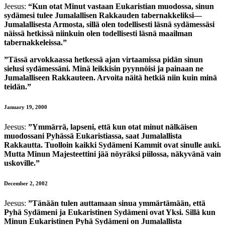
Jeesus:
“Kun otat Minut vastaan Eukaristian muodossa, sinun
sydämesi tulee Jumalallisen Rakkauden tabernakkeliksi—
Jumalallisesta Armosta, sillä olen todellisesti läsnä sydämessäsi
näissä hetkissä niinkuin olen todellisesti läsnä maailman
tabernakkeleissa.”
”Tässä arvokkaassa hetkessä ajan virtaamissa pidän sinun
sielusi sydämessäni. Minä leikkisin pyynnöisi ja painaan ne
Jumalalliseen Rakkauteen. Arvoita näitä hetkiä niin kuin minä
teidän.”
January 19, 2000
Jeesus:
”Ymmärrä, lapseni, että kun otat minut nälkäisen
muodossani Pyhässä Eukaristiassa, saat Jumalallista
Rakkautta. Tuolloin kaikki Sydämeni Kammit ovat sinulle auki.
Mutta Minun Majesteettini jää nöyräksi piilossa, näkyvänä vain
uskoville.”
December 2, 2002
Jeesus:
”Tänään tulen auttamaan sinua ymmärtämään, että
Pyhä Sydämeni ja Eukaristinen Sydämeni ovat Yksi. Sillä kun
Minun Eukaristinen Pyhä Sydämeni on Jumalallista