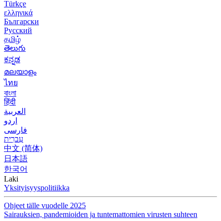
Türkçe
ελληνικά
Български
Русский
தமிழ்
తెలుగు
ಕನ್ನಡ
മലയാളം
ไทย
বাংলা
हिंदी
العربية
اردو
فارسی
עִברִית
中文 (简体)
日本語
한국어
Laki
Yksityisyyspolitiikka
Ohjeet tälle vuodelle 2025
Sairauksien, pandemioiden ja tuntemattomien virusten suhteen