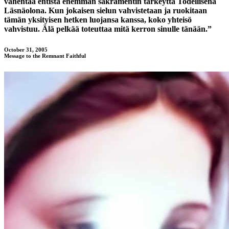
vähentää entistä enemmän sakramentin tärkeyttä Todellisena
Läsnäolona. Kun jokaisen sielun vahvistetaan ja ruokitaan
tämän yksityisen hetken luojansa kanssa, koko yhteisö
vahvistuu. Älä pelkää toteuttaa mitä kerron sinulle tänään.”
October 31, 2005
Message to the Remnant Faithful