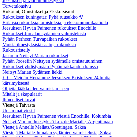
Jeesuksen ja Marian ilmestyksiä
Tervetuloasivu
Rukoilut, Omistukset ja Ekskorsismit
Rukouksen kuningatar: Pyhä ruusukko
🌹
Erilaisia rukouksia, omistuksia ja ekskommunikaatioita
Jeesuksen Hyvän Paimenen rukoukset Enochille
Rukoukset Jumalan sydämien valmistelusta
Pyhän Perheen Turvapaikan rukoukset
Muista ilmestyksistä saatuja rukouksia
Rukousristeily
Jacarein Neitsyt Marian rukoukset
Pyhän Joosefin Neitsyen sydämelle omistautuminen
Rukoukset yhdistymään Pyhän rakkauden kanssa
Neitsyt Marian Sydämen liekki
†
†
†
Meidän Herramme Jeesuksen Kristuksen 24 tuntia
kärsimyksestä
Ohjeita lääkkeiden valmistamiseen
Mitalit ja skapulaarit
Ihmeelliset kuvat
Viestejä Taivasta
Uusimmat viestit
Jeesuksen Hyvän Paimenen viestiä Enochille, Kolumbia
Neitsyt Marian ilmestyksiä Luz de Marialle, Argentiinaan
Viestejä Annelle Mellatz/Goettingen, Saksa
Viestejä Marialle Jumalan sydämien valmistelusta, Saksa