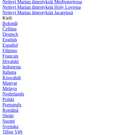
Neitsyt Marian ilmestyksiä Medjugorjessa
Neitsyt Marian ilmestyksiä Holy Lovessa
Neitsyt Marian ilmestyksiä Jacareissä
Kieli
Bokmål
Čeština
Deutsch
English
Español
Filipino
Français
Hrvatski
Indonesia
Italiana
Kiswahili
Magyar
Melayu
Nederlands
Polski
Português
Română
Shqip
Suomi
Svenska
Tiếng Việt