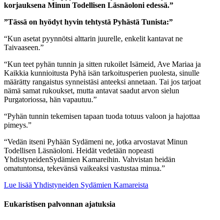
korjauksena Minun Todellisen Läsnäoloni edessä.”
”Tässä on hyödyt hyvin tehtystä Pyhästä Tunista:”
“Kun asetat pyynnötsi alttarin juurelle, enkelit kantavat ne
Taivaaseen.”
“Kun teet pyhän tunnin ja sitten rukoilet Isämeid, Ave Mariaa ja
Kaikkia kunnioitusta Pyhä isän tarkoitusperien puolesta, sinulle
määrätty rangaistus synneistäsi anteeksi annetaan. Tai jos tarjoat
nämä samat rukoukset, mutta antavat saadut arvon sielun
Purgatoriossa, hän vapautuu.”
“Pyhän tunnin tekemisen tapaan tuoda totuus valoon ja hajottaa
pimeys.”
“Vedän itseni Pyhään Sydämeni ne, jotka arvostavat Minun
Todellisen Läsnäoloni. Heidät vedetään nopeasti
YhdistyneidenSydämien Kamareihin. Vahvistan heidän
omatuntonsa, tekevänsä vaikeaksi vastustaa minua.”
Lue lisää Yhdistyneiden Sydämien Kamareista
Eukaristisen palvonnan ajatuksia