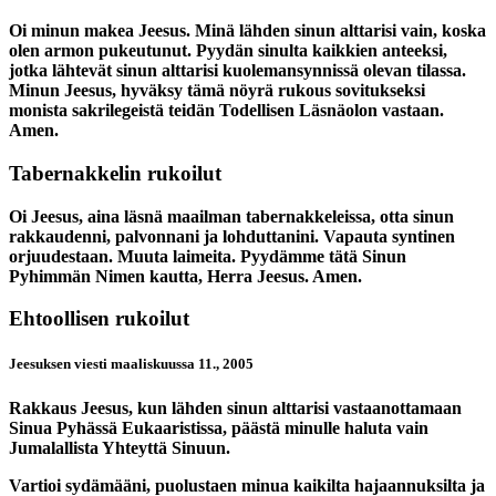
Oi minun makea Jeesus. Minä lähden sinun alttarisi vain, koska
olen armon pukeutunut. Pyydän sinulta kaikkien anteeksi,
jotka lähtevät sinun alttarisi kuolemansynnissä olevan tilassa.
Minun Jeesus, hyväksy tämä nöyrä rukous sovitukseksi
monista sakrilegeistä teidän Todellisen Läsnäolon vastaan.
Amen.
Tabernakkelin rukoilut
Oi Jeesus, aina läsnä maailman tabernakkeleissa, otta sinun
rakkaudenni, palvonnani ja lohduttanini. Vapauta syntinen
orjuudestaan. Muuta laimeita. Pyydämme tätä Sinun
Pyhimmän Nimen kautta, Herra Jeesus. Amen.
Ehtoollisen rukoilut
Jeesuksen viesti maaliskuussa 11., 2005
Rakkaus Jeesus, kun lähden sinun alttarisi vastaanottamaan
Sinua Pyhässä Eukaaristissa, päästä minulle haluta vain
Jumalallista Yhteyttä Sinuun.
Vartioi sydämääni, puolustaen minua kaikilta hajaannuksilta ja