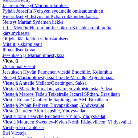
Jacarein Neitsyt Marian rukoukset
Pyhän Joosefin Neitsyen sydämelle omistautuminen
Rukoukset yhdistymään Pyhän rakkauden kanssa
Neitsyt Marian Sydämen liekki
†
†
†
Meidän Herramme Jeesuksen Kristuksen 24 tuntia
kärsimyksestä
Ohjeita lääkkeiden valmistamiseen
Mitalit ja skapulaarit
Ihmeelliset kuvat
Jeesuksen ja Marian ilmestyksiä
Viestejä
Uusimmat viestit
Jeesuksen Hyvän Paimenen viestiä Enochille, Kolumbia
Neitsyt Marian ilmestyksiä Luz de Marialle, Argentiinaan
Viestejä Annelle Mellatz/Goettingen, Saksa
Viestejä Marialle Jumalan sydämien valmistelusta, Saksa
Viestejä Marcos Tadeu Teixeiralle Jacareí SP:hen, Brasiliaan
Viestiä Edson Glauberille Itapirangaan AM, Brasiliaan
Viestejä Pyhän Perheen Turvapaikkaan, Yhdysvallat
Viestejä Uuden Alun Lapsille, Yhdysvallat
Viestiä John Learylle Rochester NY:hin, Yhdysvallat
Viestiä Maureen Sweeney-Kylen North Ridgevilleen, Yhdysvallat
Viestejä Eri Lähteistä
Etsi Viestejä