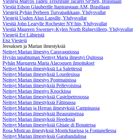
Viestejä Marcos Tadeu Teixeiralle Jacareí SP:hen, Brasiliaan
Viestiä Edson Glauberille Itapirangaan AM, Brasiliaan
Viestejä Pyhän Perheen Turvapaikkaan, Yhdysvallat
Viestejä Uuden Alun Lapsille, Yhdysvallat
Viestiä John Learylle Rochester NY:hin, Yhdysvallat
Viestiä Maureen Sweeney-Kylen North Ridgevilleen, Yhdysvallat
Viestejä Eri Lähteistä
Etsi Viestejä
Jeesuksen ja Marian ilmestyksiä
Neitsyt Marian ilmestys Caravaggiossa
Hyvän tapahtuman Neitsyt Maria ilmestyi Quitossa
Pyhän Margareta Maria Alacoquen ilmoitukset
Neitsyt Marian ilmestyksiä La Salettessä
Neitsyt Marian ilmestyksiä Lourdesissa
Neitsyt Marian ilmestys Pontmainissa
Neitsyt Marian ilmestyksiä Pellevoisissa
Neitsyt Marian ilmestys Knockissa
Neitsyt Marian ilmestyksiä Castelpetrosossa
Neitsyt Marian ilmestyksiä Fátimassa
Neitsyt Marian ja Herran ilmestyksiä Campinassa
Neitsyt Marian ilmestyksiä Beauraingissa
Neitsyt Marian ilmestyksiä Heedessä
Neitsyt Marian ilmestyksiä Ghiaie di Bonatessa
Rosa Mistican ilmestyksiä Montichiarissa ja Fontanellessa
Neitsyt Marian ilmestyksiä Garabandalissa