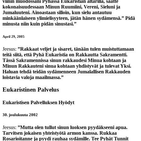
viinin muodossani Pyhässä Eukaristian altarilla, saatte
kokonaisuudessaan Minun Ruumiini, Vereni, Sieluni ja
Jumaluuteni. Ainoastaan silloin, kun sielu antautuu
minkäänlaiseen ylimielisyyteen, jätän hänen sydämensä.” Pidä
minusta niin kuin pidän sinustasi.”
April 29, 2005
Jeesus:
”Rakkaat veljet ja sisaret, tänään tulen muistuttamaan
teitä siitä, että Pyhä Eukaristia on Rakkautta Sakramentti.
Tässä Sakramennissa sinun rakkaudesi Minua kohtaan ja
Minun Rakkauteni sinua kohtaan yhdistyvät ja tulevat Yksi.
Haluan tehdä teidän sydämenneen Jumalallisen Rakkauden
loistavia valoja maailmassa.”
Eukaristinen Palvelus
Eukaristisen Palvelluksen Hyödyt
30. joulukuuta 2002
Jeesus:
”Mutta olen tullut sinun luoksen pyydäkseeni apua.
Tarvitsen jokaisen yhteistyötä armon kanssa. Rukkaa
Rosarioitanne ja pyydi rauhaa sydämille. Tee Pyhät Tunnit