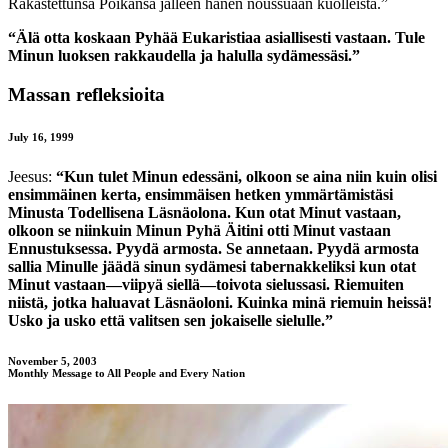
Rakastettunsa Poikansa jälleen hänen noussuaan kuolleista.”
“Älä otta koskaan Pyhää Eukaristiaa asiallisesti vastaan. Tule
Minun luoksen rakkaudella ja halulla sydämessäsi.”
Massan refleksioita
July 16, 1999
Jeesus:
“Kun tulet Minun edessäni, olkoon se aina niin kuin olisi
ensimmäinen kerta, ensimmäisen hetken ymmärtämistäsi
Minusta Todellisena Läsnäolona. Kun otat Minut vastaan,
olkoon se niinkuin Minun Pyhä Äitini otti Minut vastaan
Ennustuksessa. Pyydä armosta. Se annetaan. Pyydä armosta
sallia Minulle jäädä sinun sydämesi tabernakkeliksi kun otat
Minut vastaan—viipyä siellä—toivota sielussasi. Riemuiten
niistä, jotka haluavat Läsnäoloni. Kuinka minä riemuin heissä!
Usko ja usko että valitsen sen jokaiselle sielulle.”
November 5, 2003
Monthly Message to All People and Every Nation