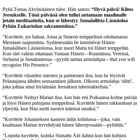
Pyhä Tomas Akvinolainen tulee.
Hän sanoo:
“Hyvä päivä! Kiitos
Jeesukselle. Tänä päivänä olen tullut antamaan maailmalle
jotain meditaatioita, kun se lähestyy Jumalallista Läsnäoloa
Pyhän Eukaristian sakramentissa.”
“Kuvittele, jos haluat, Anna ja Simeon temppelissä odottamassa
Messiaan saapumista. Sydämessään he tunnistivat Hänen
Jumalallisen Läsnäolonsa, kun nuori Maria toi Hänet temppeliin.
Kun olet valmis ottamaan Vastaan Hänen—Ruumiinsa, Verensä,
Sielunsä ja Jumaluutensa—pyydä samaa armolahjaa—that you will
recognize His Presence.”
“Kuvittele viisaiden miesten ja paimenien iloa, kun he löysivät
Pelastajansa tähden seuraamisen jälkeen. Olkoon armolahja ‘tähti’,
joka johtaa sinut löytämään Jeesuksen tabernakkelista.”
“Kuvittele Neitsyt Marian iloa, kun hän etsi Poikaansa kolme päivää
ja löysi Hänen puhujana temppelissä. Kuvittele hänen rakkauttaan ja
ylpeyttä, kun Hän asetti nuoren kätensä omaksi.”
“Kuvittele Johanneksen kasteen äidin kohdussa—joka, vain
kuultuaan Marian tervehdystä hänen lähestyessään—pyhittiin.”
“Lopulta kuvittele, kuinka Siunattu Äiti ilahtui kun hän kohtasi