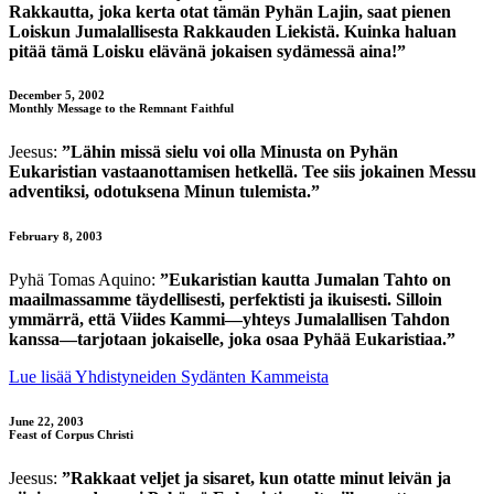
Rakkautta, joka kerta otat tämän Pyhän Lajin, saat pienen
Loiskun Jumalallisesta Rakkauden Liekistä. Kuinka haluan
pitää tämä Loisku elävänä jokaisen sydämessä aina!”
December 5, 2002
Monthly Message to the Remnant Faithful
Jeesus:
”Lähin missä sielu voi olla Minusta on Pyhän
Eukaristian vastaanottamisen hetkellä. Tee siis jokainen Messu
adventiksi, odotuksena Minun tulemista.”
February 8, 2003
Pyhä Tomas Aquino:
”Eukaristian kautta Jumalan Tahto on
maailmassamme täydellisesti, perfektisti ja ikuisesti. Silloin
ymmärrä, että Viides Kammi—yhteys Jumalallisen Tahdon
kanssa—tarjotaan jokaiselle, joka osaa Pyhää Eukaristiaa.”
Lue lisää Yhdistyneiden Sydänten Kammeista
June 22, 2003
Feast of Corpus Christi
Jeesus:
”Rakkaat veljet ja sisaret, kun otatte minut leivän ja