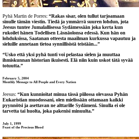
Pyhä Martin de Porres:
“Rakas sisar, olen tullut tarjoamaan
sinulle tämän viestin. Tiedä ja ymmärrä suuren lohdun, jota
Jeesus tuntee Jumalallisessa Sydämessään joka kerta kun
rukoilet hänen Todellisen Läsnäolonsa edessä. Kun hän on
lohduksissa, Saatanan otteesta maailman kurkussa vapautuu ja
sieluille annetaan tietoa synnillisistä teistään...”
“Usko että yksi pyhä tunti voi pelastaa sielen ja muuttaa
ihmiskunnan historian ikuisesti. Elä niin kuin uskot tätä syvää
totuutta.”
February 5, 2004
Monthly Message to All People and Every Nation
Jeesus:
“Kun kunnioitat minua tässä piilossa olevassa Pyhän
Eukaristian muodossani, olen mielissään ottamaan kaikki
pyynnötsi ja asettavan ne alttarille Sydämeni. Sinulla ei ole
tarvetta tai huolta, joka pakenisi minuulta.”
July 1, 1999
Feast of the Precious Blood