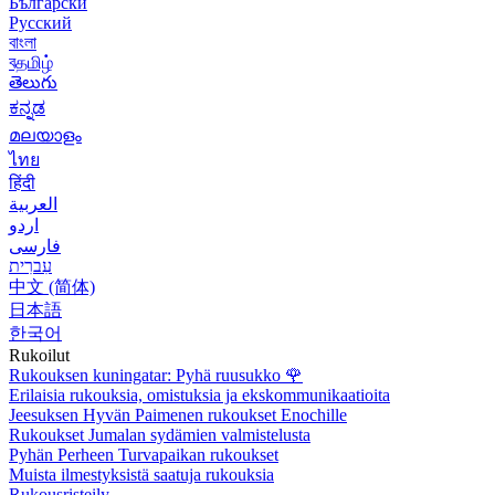
Български
Русский
বাংলা
বதமிழ்
తెలుగు
ಕನ್ನಡ
മലയാളം
ไทย
हिंदी
العربية
اردو
فارسی
עִברִית
中文 (简体)
日本語
한국어
Rukoilut
Rukouksen kuningatar: Pyhä ruusukko
🌹
Erilaisia rukouksia, omistuksia ja ekskommunikaatioita
Jeesuksen Hyvän Paimenen rukoukset Enochille
Rukoukset Jumalan sydämien valmistelusta
Pyhän Perheen Turvapaikan rukoukset
Muista ilmestyksistä saatuja rukouksia
Rukousristeily