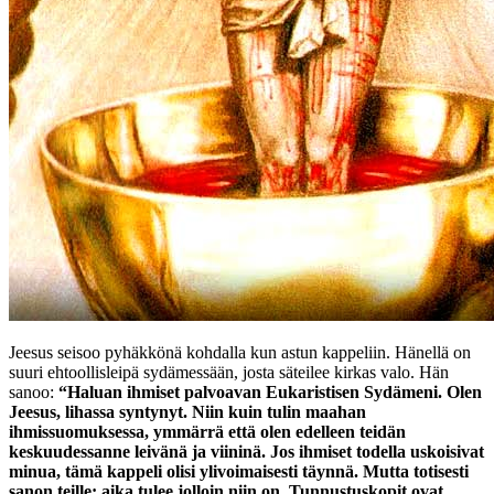
Jeesus
seisoo pyhäkkönä kohdalla kun astun kappeliin. Hänellä on
suuri ehtoollisleipä sydämessään, josta säteilee kirkas valo. Hän
sanoo:
“Haluan ihmiset palvoavan Eukaristisen Sydämeni. Olen
Jeesus, lihassa syntynyt. Niin kuin tulin maahan
ihmissuomuksessa, ymmärrä että olen edelleen teidän
keskuudessanne leivänä ja viininä. Jos ihmiset todella uskoisivat
minua, tämä kappeli olisi ylivoimaisesti täynnä. Mutta totisesti
sanon teille: aika tulee jolloin niin on. Tunnustuskopit ovat