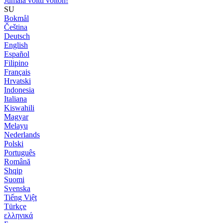
Jumala voitti voiton!
SU
Bokmål
Čeština
Deutsch
English
Español
Filipino
Français
Hrvatski
Indonesia
Italiana
Kiswahili
Magyar
Melayu
Nederlands
Polski
Português
Română
Shqip
Suomi
Svenska
Tiếng Việt
Türkçe
ελληνικά