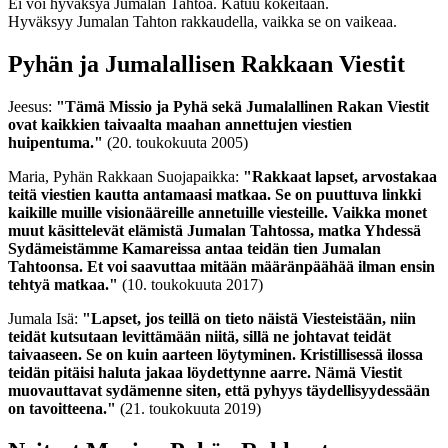
Ei voi hyväksyä Jumalan Tahtoa. Katuu kokeitaan.
Hyväksyy Jumalan Tahton rakkaudella, vaikka se on vaikeaa.
Pyhän ja Jumalallisen Rakkaan Viestit
Jeesus:
"Tämä Missio ja Pyhä sekä Jumalallinen Rakan Viestit
ovat kaikkien taivaalta maahan annettujen viestien
huipentuma."
(20. toukokuuta 2005)
Maria, Pyhän Rakkaan Suojapaikka:
"Rakkaat lapset, arvostakaa
teitä viestien kautta antamaasi matkaa. Se on puuttuva linkki
kaikille muille visionääreille annetuille viesteille. Vaikka monet
muut käsittelevät elämistä Jumalan Tahtossa, matka Yhdessä
Sydämeistämme Kamareissa antaa teidän tien Jumalan
Tahtoonsa. Et voi saavuttaa mitään määränpäähää ilman ensin
tehtyä matkaa."
(10. toukokuuta 2017)
Jumala Isä:
"Lapset, jos teillä on tieto näistä Viesteistään, niin
teidät kutsutaan levittämään niitä, sillä ne johtavat teidät
taivaaseen. Se on kuin aarteen löytyminen. Kristillisessä ilossa
teidän pitäisi haluta jakaa löydettynne aarre. Nämä Viestit
muovauttavat sydämenne siten, että pyhyys täydellisyydessään
on tavoitteena."
(21. toukokuuta 2019)