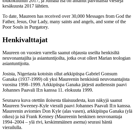
toukokuuhun 2017, ja Jumala Isä on antanut päivittäisiä viestejä
kesäkuusta 2017 lähtien.
To date, Maureen has received over 30,000 Messages from God the
Father, Jesus, Our Lady, many saints and angels, and some of the
Poor Souls in Purgatory.
Henkivalttajat
Maureen on vuosien varrella saanut ohjausta useilta henkisiltä
neuvonantajilta ja asiantuntijoilta, jotka ovat olleet Marian teologian
asiantuntijoita.
Josista, Nigeriasta kotoisin ollut arkkipiispa Gabriel Gonsum
Ganaka (1937-1999) oli yksi Maureenin henkisistä neuvonantajista
vuosina 1998–1999. Arkkipiispa Ganaka järjesti audienssin paavi
Johannes Paavali II:n kanssa 11. elokuuta 1999.
Seuraava kuva otettiin iloisesta tilaisuudesta, kun näkyjä saanut
Maureen Sweeney-Kyle vieraili paavi Johannes Paavali II:n kanssa.
Maureenin aviomies Don Kyle (alas vasen), arkkipiispa Ganaka (ylä
oikea) ja isä Frank Kenney (Maureenin henkinen neuvonantaja
1994–2004 – ylä rivi, keskimmäinen asema) seurasi häntä
vierailulla.