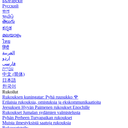
Български
Русский
বাংলা
বதமிழ்
తెలుగు
ಕನ್ನಡ
മലയാളം
ไทย
हिंदी
العربية
اردو
فارسی
עִברִית
中文 (简体)
日本語
한국어
Rukoilut
Rukouksen kuningatar: Pyhä ruusukko
🌹
Erilaisia rukouksia, omistuksia ja ekskommunikaatioita
Jeesuksen Hyvän Paimenen rukoukset Enochille
Rukoukset Jumalan sydämien valmistelusta
Pyhän Perheen Turvapaikan rukoukset
Muista ilmestyksistä saatuja rukouksia
Rukousristeily