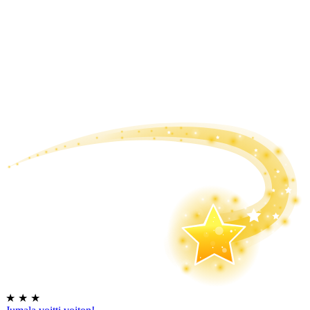
★
★
★