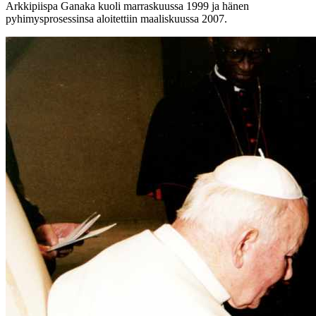
Arkkipiispa Ganaka kuoli marraskuussa 1999 ja hänen
pyhimysprosessinsa aloitettiin maaliskuussa 2007.