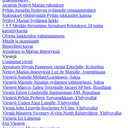
Jacarein Neitsyt Marian rukoukset
Pyhän Joosefin Neitsyen sydämelle omistautuminen
Rukoukset yhdistymään Pyhän rakkauden kanssa
Neitsyt Marian Sydämen liekki
†
†
†
Meidän Herramme Jeesuksen Kristuksen 24 tuntia
kärsimyksestä
Ohjeita lääkkeiden valmistamiseen
Mitalit ja skapulaarit
Ihmeelliset kuvat
Jeesuksen ja Marian ilmestyksiä
Viestejä
Uusimmat viestit
Jeesuksen Hyvän Paimenen viestiä Enochille, Kolumbia
Neitsyt Marian ilmestyksiä Luz de Marialle, Argentiinaan
Viestejä Annelle Mellatz/Goettingen, Saksa
Viestejä Marialle Jumalan sydämien valmistelusta, Saksa
Viestejä Marcos Tadeu Teixeiralle Jacareí SP:hen, Brasiliaan
Viestiä Edson Glauberille Itapirangaan AM, Brasiliaan
Viestejä Pyhän Perheen Turvapaikkaan, Yhdysvallat
Viestejä Uuden Alun Lapsille, Yhdysvallat
Viestiä John Learylle Rochester NY:hin, Yhdysvallat
Viestiä Maureen Sweeney-Kylen North Ridgevilleen, Yhdysvallat
Viestejä Eri Lähteistä
Etsi Viestejä