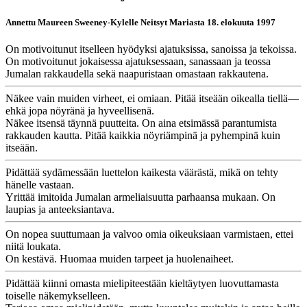
Annettu Maureen Sweeney-Kylelle Neitsyt Mariasta 18. elokuuta 1997
On motivoitunut itselleen hyödyksi ajatuksissa, sanoissa ja tekoissa.
On motivoitunut jokaisessa ajatuksessaan, sanassaan ja teossa
Jumalan rakkaudella sekä naapuristaan omastaan rakkautena.
Näkee vain muiden virheet, ei omiaan. Pitää itseään oikealla tiellä—
ehkä jopa nöyränä ja hyveellisenä.
Näkee itsensä täynnä puutteita. On aina etsimässä parantumista
rakkauden kautta. Pitää kaikkia nöyriämpinä ja pyhempinä kuin
itseään.
Pidättää sydämessään luettelon kaikesta väärästä, mikä on tehty
hänelle vastaan.
Yrittää imitoida Jumalan armeliaisuutta parhaansa mukaan. On
laupias ja anteeksiantava.
On nopea suuttumaan ja valvoo omia oikeuksiaan varmistaen, ettei
niitä loukata.
On kestävä. Huomaa muiden tarpeet ja huolenaiheet.
Pidättää kiinni omasta mielipiteestään kieltäytyen luovuttamasta
toiselle näkemykselleen.