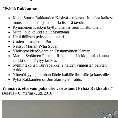
"Pyhää Rakkautta:
Kaksi Suurta Rakkauden Käskyä – rakastaa Jumalaa kaikesta
muusta enemmän ja naapuria itsensä tavoin.
Kymmenen Käskyn täyttyminen ja ruumiillistuminen.
Mitta, jolla kaikki sielut tuomitaan.
Henkilöllisen pyhyyden mittari.
Uuden Jerusalemin Portti.
Neitsyt Marian Pyhä Sydän.
YhdistyneidenSydämien Ensimmäinen Kamari.
Marian Sydämen Puhtaan Rakkauten Liekki, jonka kautta
kaikki sielut täytyy kulkea.
Synnintekojien Turvapaikka ja näiden viimeisten päivien
Arkki.
Yhtenäisyys- ja rauhan lähde kaikille ihmisille ja kansoille.
Pyhä Rakkauden on Jumalan Pyhä Tahto.
Ymmärrä, että vain paha olisi vastustanut Pyhää Rakkautta."
(Jeesus – 8. marraskuuta 2010)