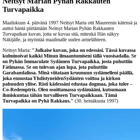
Neitsyt Marian Pyhän Rakkauten
Turvapaikka
Maaliskuun 4. päivänä 1997 Neitsyt Maria otti Maureenin kätensä ja
auttoi häntä piirtämään Neitsyt Marian Pyhän Rakkauten
Turvapaikan kuvan, jotta se kuvaa sitä, mitenkä Hän näkyy
Näkijälle, ja myöntää maailmalle uuden armelähteen.
Neitsyt Maria:
"Julkaise kuvan, joka on edessäsi. Tässä kuvassa
kulminoivat kaikki Minun ilmaantumiseni tällä vuosisadalla.
Se
on Pyhän Immaculate Sydämen Turvapaikka, josta puhuttiin
Fátimassa. Se on tulevan ajan lupa, jota puhuttiin
Garabandalissa. Minä viitataan kruunuun sydämelleni päällä,
joka ennustaa YhdistyneidenSydänten voittoa ja kirkon
pahuuden ylitse. Risti kädessäni edustaa dogmaa, joka tulee –
Co-Redemptrix. Olen osoittamassa sydämääni, kutsumaan
ihmiskuntaa tähän turvalliseen Turvapaikkaan. Tämä
Turvapaikka on Pyhä Rakkaus."
(30. heinäkuuta 1997)