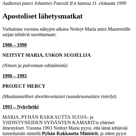
Audienssi paavi Johannes Paavali II:n kanssa 11. elokuuta 1999
Apostoliset lähetysmatkat
Varhaisina vuosina näkyjen aikana Neitsyt Maria antoi Maureenille
sarjan tehtäviä suorittamaan:
1986 – 1990
NEITSYT MARIA, USKON SUOJELIJA
(Nimen ja palvonnan edistämistä)
1990 – 1993
PROJECT MERCY
(Maakunnalliset abortinvastaiset ruusukruunaisten risteilyt)
1993 – Nykyhetki
MARIA, PYHÄN RAKKAUTTA SUOJA
- ja
YHDISTYNEIDEN SYDÄNTEN KAMARIT
:n yhteiset
ilmestykset. Vuonna 1993 Neitsyt Maria pyysi, että tämä tehtävää
tunnettaisiin nimellä
Pyhän Rakkautta Ministrit
, ja sitten pyysi