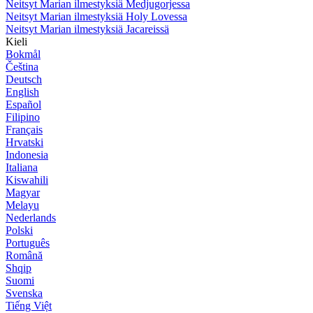
Neitsyt Marian ilmestyksiä Medjugorjessa
Neitsyt Marian ilmestyksiä Holy Lovessa
Neitsyt Marian ilmestyksiä Jacareissä
Kieli
Bokmål
Čeština
Deutsch
English
Español
Filipino
Français
Hrvatski
Indonesia
Italiana
Kiswahili
Magyar
Melayu
Nederlands
Polski
Português
Română
Shqip
Suomi
Svenska
Tiếng Việt