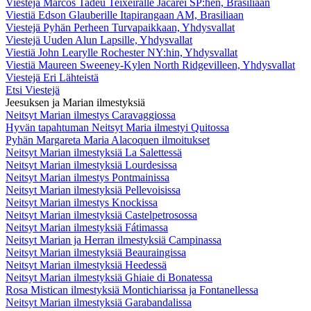
Viestejä Marcos Tadeu Teixeiralle Jacareí SP:hen, Brasiliaan
Viestiä Edson Glauberille Itapirangaan AM, Brasiliaan
Viestejä Pyhän Perheen Turvapaikkaan, Yhdysvallat
Viestejä Uuden Alun Lapsille, Yhdysvallat
Viestiä John Learylle Rochester NY:hin, Yhdysvallat
Viestiä Maureen Sweeney-Kylen North Ridgevilleen, Yhdysvallat
Viestejä Eri Lähteistä
Etsi Viestejä
Jeesuksen ja Marian ilmestyksiä
Neitsyt Marian ilmestys Caravaggiossa
Hyvän tapahtuman Neitsyt Maria ilmestyi Quitossa
Pyhän Margareta Maria Alacoquen ilmoitukset
Neitsyt Marian ilmestyksiä La Salettessä
Neitsyt Marian ilmestyksiä Lourdesissa
Neitsyt Marian ilmestys Pontmainissa
Neitsyt Marian ilmestyksiä Pellevoisissa
Neitsyt Marian ilmestys Knockissa
Neitsyt Marian ilmestyksiä Castelpetrosossa
Neitsyt Marian ilmestyksiä Fátimassa
Neitsyt Marian ja Herran ilmestyksiä Campinassa
Neitsyt Marian ilmestyksiä Beauraingissa
Neitsyt Marian ilmestyksiä Heedessä
Neitsyt Marian ilmestyksiä Ghiaie di Bonatessa
Rosa Mistican ilmestyksiä Montichiarissa ja Fontanellessa
Neitsyt Marian ilmestyksiä Garabandalissa