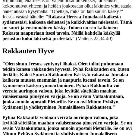
Kuultuaan, että Jeesus oli vaiennut saddukeukset, fariseukset
kokoontuivat yhteen; ja heidän joukossaan ollut lakimies yritti saada
hänet ansaan kysymällä: "Opettaja, mikä on lain suurin käsky?"
Jeesus vastasi hänelle:
"Rakasta Herraa Jumalaasi kaikesta
sydämestäsi, kaikesta sielustasi ja kaikkivaltias mielestäsi. Tämä
on suuri ja ensimmäinen käsky. Toinen on sen kaltainen:
Rakasta naapuriaan itsesi tavoin. Näillä kahdella käskyllä
perustuu koko laki sekä profeetat."
(Matteus 22:34-40)
Rakkauten Hyve
"Olen sinun Jeesus, syntynyt lihaksi. Olen tullut puhumaan
teidän kanssa rakkauden hyvestä. Pyhä Rakkauden on, kuten
tiedätte, Kaksi Suurta Rakkauden Käskyä: rakastaa Jumalaa
kaikesta muusta enemmän ja naapuria itsensä tavoin. Se on
kymmenen käskyn ymmärtäminen. Pyhää Rakkautta voi
verrata auringon valoon, joka levittää säteitään maahan
valaisemassa pimeyden varjoja. Se on avain Valtaakuntaan,
jonka annoin apostoli Pietarille. Se on ovi Minun Pyhäyn
Sydämeni ja yhdistyminen Jumalalliseen Rakkauteen."
Pyhää Rakkautta voidaan verrata auringon valoon, joka
levittää säteitään maahan valaisemassa pimeyden varjoja. Se on
avain Valtaakuntaan, jonka annoin apostoli Pietarille. Se on ovi
Minun Pyhäyn Sydämeni ja yhdistyminen Jumalalliseen