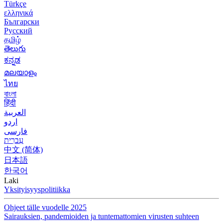
Türkçe
ελληνικά
Български
Русский
தமிழ்
తెలుగు
ಕನ್ನಡ
മലയാളം
ไทย
বাংলা
हिंदी
العربية
اردو
فارسی
עִברִית
中文 (简体)
日本語
한국어
Laki
Yksityisyyspolitiikka
Ohjeet tälle vuodelle 2025
Sairauksien, pandemioiden ja tuntemattomien virusten suhteen