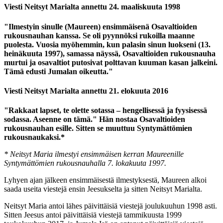
Viesti Neitsyt Marialta annettu 24. maaliskuuta 1998
"Ilmestyin sinulle (Maureen) ensimmäisenä Osavaltioiden
rukousnauhan kanssa. Se oli pyynnöksi rukoilla maanne
puolesta. Vuosia myöhemmin, kun palasin sinun luokseni (13.
heinäkuuta 1997), samassa näyssä, Osavaltioiden rukousnauha
murtui ja osavaltiot putosivat polttavan kuuman kasan jalkeini.
Tämä edusti Jumalan oikeutta."
Viesti Neitsyt Marialta annettu 21. elokuuta 2016
"Rakkaat lapset, te olette sotassa – hengellisessä ja fyysisessä
sodassa. Aseenne on tämä." Hän nostaa Osavaltioiden
rukousnauhan esille. Sitten se muuttuu Syntymättömien
rukousnaukaksi.*
* Neitsyt Maria ilmestyi ensimmäisen kerran Maureenille
Syntymättömien rukousnauhalla 7. lokakuuta 1997.
Lyhyen ajan jälkeen ensimmäisestä ilmestyksestä, Maureen alkoi
saada useita viestejä ensin Jeesukselta ja sitten Neitsyt Marialta.
Neitsyt Maria antoi lähes päivittäisiä viestejä joulukuuhun 1998 asti.
Sitten Jeesus antoi päivittäisiä viestejä tammikuusta 1999