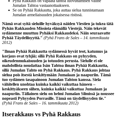
Pyhä Rakkaus on vapaata tahtoa luovuttamisen väline
Jumalan Tahtoa vastaanottaakseen.
Se on Pyhää Rakkautta, joka auttaa sielua tunnistamaan
Jumalan armeliaisuuden jokaisessa ristissä.
Nämä ovat syitä sieluille hyväksyä näiden Viestien ja tukea tätä
Pyhän Rakkauden Missiota elämällä Viestejä. Näin tekevät
sydämenne muuttuu Pyhäksi Rakkaudeksi. Näin seuraavatte
Pyhää Täydellisyyttä."
(Pyhä Frans de Sales – 14. tammikuuta
2012)
"Ilman Pyhää Rakkautta sydämessä hyvät teot, katumus ja
korjaus ovat tyhjiä; sillä Pyhä Rakkaus on pyhyyden,
oikeudenmukaisuuden ja totuuden perusta. Sielulle ei ole
mahdollista noudattaa Isän Tahtoa ilman Pyhää Rakkautta,
sillä Jumalan Tahto on Pyhä Rakkaus. Pyhä Rakkaus johtaa
sielua pois itsestä keskittymään Jumalaan ja naapuriin. Tämä
tuo sydämen tasapainoon Jumalan Tahton kanssa. Siela
vähitellen unohtaa kuinka kaikki vaikuttaa häneen –
keskittyäkseen siihen, kuinka kaikki vaikuttaa Jumalaan ja
naapuriin. Tällainen sielu on helmi Jumalan Silmissä ja noussee
nopeasti Pyhyyden Porrasille. Tämä on täydellisyyden tie."
(Pyhä Frans de Sales – 16. tammikuuta 2012)
Itserakkaus
vs
Pyhä Rakkaus