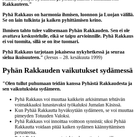
Rakkauteen."
Pyhä Rakkaus on harmonia ihmisen, luonnon ja Luojan välillä.
Se on lain tulkinta ja kaiken pyhittämisen keino.
Ihmisen tahto tulee valitsemaan Pyhän Rakkauden. Sen ei ole
avattava keskustelulle, eikä se taipu arvioinnille. Pyhä Rakkaus
ei voi tuomita, sillä se on itse tuomari.
Pyhä Rakkaus tarjotaan jokaisessa nykyhetkessä ja seuraa
sielua ikuisuuteen."
(Jeesus – 28. kesäkuuta 1999)
Pyhän Rakkauden vaikutukset sydämessä
"Olen tullut puhumaan teidän kanssa Pyhästä Rakkaudesta ja
sen vaikutuksista sydämeen.
Pyhä Rakkaus voi muuttaa kaikkein arkisimman tehtävän
voimakkaaksi lunastavaksi työkaluksi Jumalan Käsissä.
Kun Pyhää Rakkautta hyväksytään sydämeen, se voi muuttaa
pimeyden Totuuden Valoksi.
Pyhä Rakkaus voi innoittaa voittoon synnistä; siksi Pyhää
Rakkautta voidaan pitää kaiken sydämen käännyttämisen
perusteena.