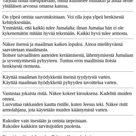
Tarjoaa omaa mielipidetään, mutta kuuntelee muitakin ja antaa heille
yhtäläisen arvonsa omansa kanssa.
On ylpeä omista saavutuksistaan. Voi olla jopa ylpeä henkisestä
kehityksestään.
Ymmärtää, että kaikki tulee Jumalalta; ilman Jumalaa hän ei ole
kykenemätön mitään hyvää tekemään. Kaikki hyvä tulee armosta.
Näkee itsensä ja maailman kaiken lopuksi. Ainoa mielihyvänsä
saavutetaan maailmasta.
Iloitsee taivaallisten aarteiden keräämisestä, lähentymisestä Jumalaan
ja syventymisestä pyhyyteen. Tuntuu eron maallisista iloista
henkisestä riemusta.
Käyttää maailman hyödykkeitä itsensä tyydytystä varten.
Käyttää maailman hyödykkeitä pyhyyden tavoittelua varten.
Vastustaa jokaista ristiä. Näkee kokeet kirouksena. Kadehtii muiden
onnea.
Luovuttaa rakkauden kautta ristille, kuten Jeesus teki. Näkee ristit
armolahjana, jota käytetään muiden kääntymistä varten.
Rukoilee vain itsestään ja omista tarpeistaan.
Rukoilee kaikkien tarvitsijoiden puolesta.