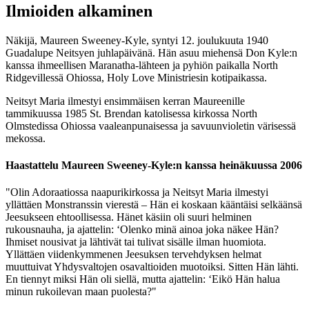
Ilmioiden alkaminen
Näkijä, Maureen Sweeney-Kyle, syntyi 12. joulukuuta 1940
Guadalupe Neitsyen juhlapäivänä. Hän asuu miehensä Don Kyle:n
kanssa ihmeellisen Maranatha-lähteen ja pyhiön paikalla North
Ridgevillessä Ohiossa, Holy Love Ministriesin kotipaikassa.
Neitsyt Maria ilmestyi ensimmäisen kerran Maureenille
tammikuussa 1985 St. Brendan katolisessa kirkossa North
Olmstedissa Ohiossa vaaleanpunaisessa ja savuunvioletin värisessä
mekossa.
Haastattelu Maureen Sweeney-Kyle:n kanssa heinäkuussa 2006
"Olin Adoraatiossa naapurikirkossa ja Neitsyt Maria ilmestyi
yllättäen Monstranssin vierestä – Hän ei koskaan kääntäisi selkäänsä
Jeesukseen ehtoollisessa. Hänet käsiin oli suuri helminen
rukousnauha, ja ajattelin: ‘Olenko minä ainoa joka näkee Hän?
Ihmiset nousivat ja lähtivät tai tulivat sisälle ilman huomiota.
Yllättäen viidenkymmenen Jeesuksen tervehdyksen helmat
muuttuivat Yhdysvaltojen osavaltioiden muotoiksi. Sitten Hän lähti.
En tiennyt miksi Hän oli siellä, mutta ajattelin: ‘Eikö Hän halua
minun rukoilevan maan puolesta?"