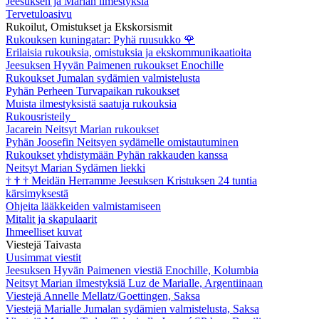
Jeesuksen ja Marian ilmestyksiä
Tervetuloasivu
Rukoilut, Omistukset ja Ekskorsismit
Rukouksen kuningatar: Pyhä ruusukko
🌹
Erilaisia rukouksia, omistuksia ja ekskommunikaatioita
Jeesuksen Hyvän Paimenen rukoukset Enochille
Rukoukset Jumalan sydämien valmistelusta
Pyhän Perheen Turvapaikan rukoukset
Muista ilmestyksistä saatuja rukouksia
Rukousristeily
Jacarein Neitsyt Marian rukoukset
Pyhän Joosefin Neitsyen sydämelle omistautuminen
Rukoukset yhdistymään Pyhän rakkauden kanssa
Neitsyt Marian Sydämen liekki
†
†
†
Meidän Herramme Jeesuksen Kristuksen 24 tuntia
kärsimyksestä
Ohjeita lääkkeiden valmistamiseen
Mitalit ja skapulaarit
Ihmeelliset kuvat
Viestejä Taivasta
Uusimmat viestit
Jeesuksen Hyvän Paimenen viestiä Enochille, Kolumbia
Neitsyt Marian ilmestyksiä Luz de Marialle, Argentiinaan
Viestejä Annelle Mellatz/Goettingen, Saksa
Viestejä Marialle Jumalan sydämien valmistelusta, Saksa