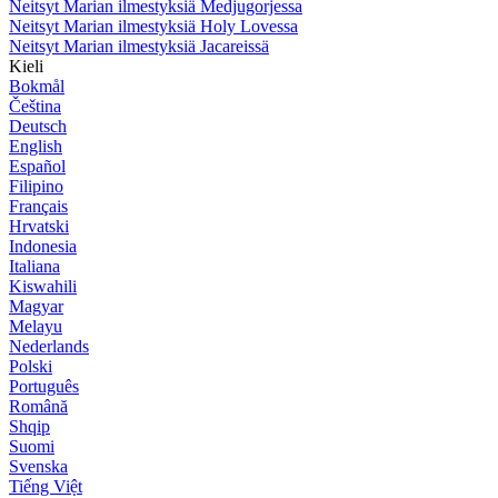
Neitsyt Marian ilmestyksiä Medjugorjessa
Neitsyt Marian ilmestyksiä Holy Lovessa
Neitsyt Marian ilmestyksiä Jacareissä
Kieli
Bokmål
Čeština
Deutsch
English
Español
Filipino
Français
Hrvatski
Indonesia
Italiana
Kiswahili
Magyar
Melayu
Nederlands
Polski
Português
Română
Shqip
Suomi
Svenska
Tiếng Việt