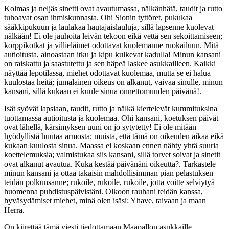
Kolmas ja neljäs sinetti ovat avautumassa, nälkänhätä, taudit ja rutto
tuhoavat osan ihmiskunnasta. Ohi Sionin tyttöret, pukukaa
sääkkipukuun ja laulakaa hautajaislauluja, sillä lapsenne kuolevat
nälkään! Ei ole jauhoita leivän tekoon eikä vettä sen sekoittamiseen;
korppikotkat ja villieläimet odottavat kuolemanne ruokailuun. Mitä
autioitusta, ainoastaan itku ja kipu kulkevat kadulla! Minun kansani
on raiskattu ja saastutettu ja sen häpeä laskee asukkailleen. Kaikki
näyttää lepotilassa, miehet odottavat kuolemaa, mutta se ei halua
kuulostaa heitä; jumalainen oikeus on alkanut, vaivaa sinulle, minun
kansani, sillä kukaan ei kuule sinua onnettomuuden päivänä!.
Isät syövät lapsiaan, taudit, rutto ja nälkä kiertelevät kummituksina
tuottamassa autioitusta ja kuolemaa. Ohi kansani, koetuksen päivät
ovat lähellä, kärsimyksen uuni on jo sytytetty! Ei ole mitään
hyödyllistä huutaa armosta; muista, että tämä on oikeuden aikaa eikä
kukaan kuulosta sinua. Maassa ei koskaan ennen nähty yhtä suuria
koettelemuksia; valmistukaa siis kansani, sillä torvet soivat ja sinetit
ovat alkanut avautua. Kuka kestää päivänäni oikeutta?. Tarkastele
minun kansani ja ottaa takaisin mahdollisimman pian pelastuksen
teidän polkunsanne; rukoile, rukoile, rukoile, jotta voitte selviytyä
huomenna puhdistuspäivistäni. Olkoon rauhani teidän kanssa,
hyväsydämiset miehet, minä olen isäsi: Yhave, taivaan ja maan
Herra.
On kiirettää tämä viesti tiedottamaan Maapallon asukkaille.