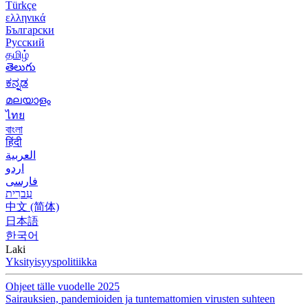
Türkçe
ελληνικά
Български
Русский
தமிழ்
తెలుగు
ಕನ್ನಡ
മലയാളം
ไทย
বাংলা
हिंदी
العربية
اردو
فارسی
עִברִית
中文 (简体)
日本語
한국어
Laki
Yksityisyyspolitiikka
Ohjeet tälle vuodelle 2025
Sairauksien, pandemioiden ja tuntemattomien virusten suhteen