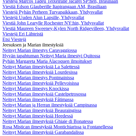
Viestejä Marcos Tadeu Teixeiralle Jacareí SP:hen, Brasiliaan
Viestiä Edson Glauberille Itapirangaan AM, Brasiliaan
Viestejä Pyhän Perheen Turvapaikkaan, Yhdysvallat
Viestejä Uuden Alun Lapsille, Yhdysvallat
Viestiä John Learylle Rochester NY:hin, Yhdysvallat
Viestiä Maureen Sweeney-Kylen North Ridgevilleen, Yhdysvallat
Viestejä Eri Lähteistä
Etsi Viestejä
Jeesuksen ja Marian ilmestyksiä
Neitsyt Marian ilmestys Caravaggiossa
Hyvän tapahtuman Neitsyt Maria ilmestyi Quitossa
Pyhän Margareta Maria Alacoquen ilmoitukset
Neitsyt Marian ilmestyksiä La Salettessä
Neitsyt Marian ilmestyksiä Lourdesissa
Neitsyt Marian ilmestys Pontmainissa
Neitsyt Marian ilmestyksiä Pellevoisissa
Neitsyt Marian ilmestys Knockissa
Neitsyt Marian ilmestyksiä Castelpetrosossa
Neitsyt Marian ilmestyksiä Fátimassa
Neitsyt Marian ja Herran ilmestyksiä Campinassa
Neitsyt Marian ilmestyksiä Beauraingissa
Neitsyt Marian ilmestyksiä Heedessä
Neitsyt Marian ilmestyksiä Ghiaie di Bonatessa
Rosa Mistican ilmestyksiä Montichiarissa ja Fontanellessa
Neitsyt Marian ilmestyksiä Garabandalissa