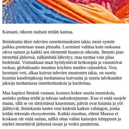
Kansani, olkoon rauhani teidän kanssa.
Ihmiskunta itkee tulevien onnettomuuksien takia; moni synnin
paikka poistetaan maan pinnalta. Luomiani valittaa kuin raskaana
oleva nainen ja kaikki sen elementit huutavat oikeutta. Ilmasto pian
menettää järkensä, nälkänhätä lähestyy, maa tuottaa vain pilaa
hedelmää. Voimakkaat maat hyödyntävät heikompia ja varastoivat
ruokaa; globalisaatio muuttuu köyhien maiden orjuudeksi. Vesi,
luomiani veri, alkaa kuivua tulevien muutosten takia, on suuria
kuumia kaudenjaksoja tuottamassa kuivuutta ja suuria talvikauden
jaksoja tuottamassa onnettomuuksia ja kuolemaa.
Maa kapinoi ihmistä vastaan, kosmos kokee suuria muutoksia,
aurinko polttaa teidät ja tuhoaa sadonkorjuunne. Kuu ei enää suojele
maata, sillä se on siirtymässä kauemmas; päivät ovat kuumia ja yöt
jäähtyvät, ihmiskunta tuntee ensi kädestä kaiken vahingon, jonka
teidän tekemän ekosysteemin. Kaikki muuttuu, elämä Maassa ei
koskaan ole enää samaa, nälkä ottaa vallan kansojen kimppuun ja
miehet menettävät järkensä ruoan ja veden puutteesta.