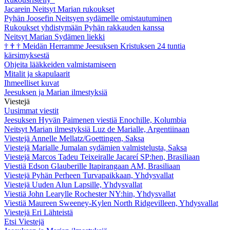
Jacarein Neitsyt Marian rukoukset
Pyhän Joosefin Neitsyen sydämelle omistautuminen
Rukoukset yhdistymään Pyhän rakkauden kanssa
Neitsyt Marian Sydämen liekki
†
†
†
Meidän Herramme Jeesuksen Kristuksen 24 tuntia
kärsimyksestä
Ohjeita lääkkeiden valmistamiseen
Mitalit ja skapulaarit
Ihmeelliset kuvat
Jeesuksen ja Marian ilmestyksiä
Viestejä
Uusimmat viestit
Jeesuksen Hyvän Paimenen viestiä Enochille, Kolumbia
Neitsyt Marian ilmestyksiä Luz de Marialle, Argentiinaan
Viestejä Annelle Mellatz/Goettingen, Saksa
Viestejä Marialle Jumalan sydämien valmistelusta, Saksa
Viestejä Marcos Tadeu Teixeiralle Jacareí SP:hen, Brasiliaan
Viestiä Edson Glauberille Itapirangaan AM, Brasiliaan
Viestejä Pyhän Perheen Turvapaikkaan, Yhdysvallat
Viestejä Uuden Alun Lapsille, Yhdysvallat
Viestiä John Learylle Rochester NY:hin, Yhdysvallat
Viestiä Maureen Sweeney-Kylen North Ridgevilleen, Yhdysvallat
Viestejä Eri Lähteistä
Etsi Viestejä