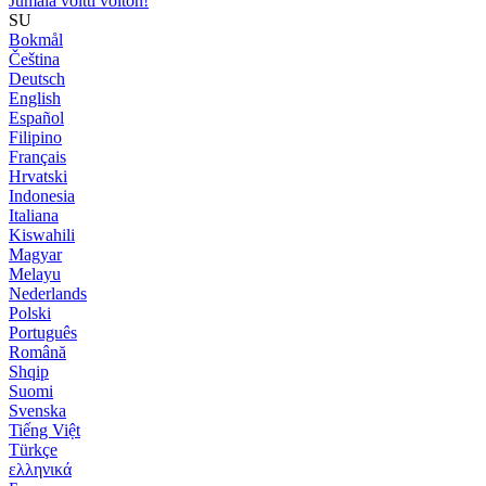
Jumala voitti voiton!
SU
Bokmål
Čeština
Deutsch
English
Español
Filipino
Français
Hrvatski
Indonesia
Italiana
Kiswahili
Magyar
Melayu
Nederlands
Polski
Português
Română
Shqip
Suomi
Svenska
Tiếng Việt
Türkçe
ελληνικά