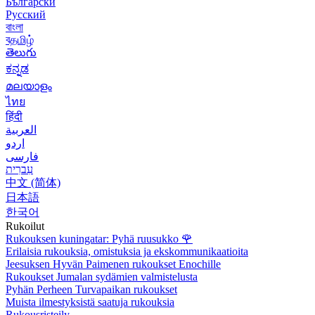
Български
Русский
বাংলা
বதமிழ்
తెలుగు
ಕನ್ನಡ
മലയാളം
ไทย
हिंदी
العربية
اردو
فارسی
עִברִית
中文 (简体)
日本語
한국어
Rukoilut
Rukouksen kuningatar: Pyhä ruusukko
🌹
Erilaisia rukouksia, omistuksia ja ekskommunikaatioita
Jeesuksen Hyvän Paimenen rukoukset Enochille
Rukoukset Jumalan sydämien valmistelusta
Pyhän Perheen Turvapaikan rukoukset
Muista ilmestyksistä saatuja rukouksia
Rukousristeily