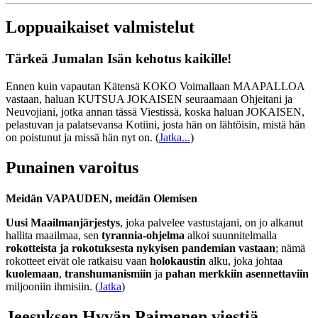
Loppuaikaiset valmistelut
Tärkeä Jumalan Isän kehotus kaikille!
Ennen kuin vapautan Kätensä KOKO Voimallaan MAAPALLOA
vastaan, haluan KUTSUA JOKAISEN seuraamaan Ohjeitani ja
Neuvojiani, jotka annan tässä Viestissä, koska haluan JOKAISEN,
pelastuvan ja palatsevansa Kotiini, josta hän on lähtöisin, mistä hän
on poistunut ja missä hän nyt on.
(
Jatka...
)
Punainen varoitus
Meidän VAPAUDEN, meidän Olemisen
Uusi Maailmanjärjestys
, joka palvelee vastustajani, on jo alkanut
hallita maailmaa, sen
tyrannia-ohjelma
alkoi suunnitelmalla
rokotteista ja rokotuksesta nykyisen pandemian vastaan
; nämä
rokotteet eivät ole ratkaisu vaan
holokaustin
alku, joka johtaa
kuolemaan
,
transhumanismiin
ja
pahan merkkiin asennettaviin
miljooniin ihmisiin. (
Jatka
)
Jeesuksen Hyvän Paimenen viestiä