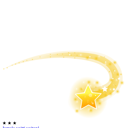
★
★
★