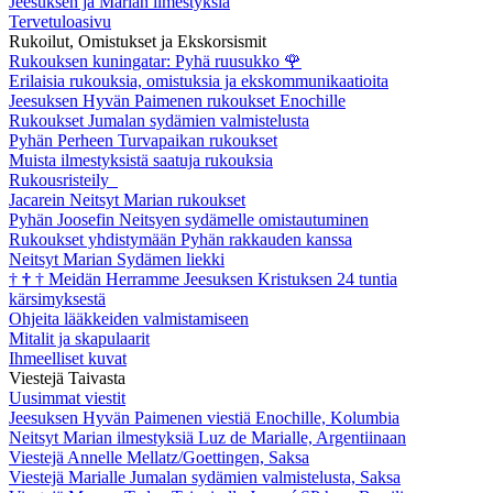
Jeesuksen ja Marian ilmestyksiä
Tervetuloasivu
Rukoilut, Omistukset ja Ekskorsismit
Rukouksen kuningatar: Pyhä ruusukko
🌹
Erilaisia rukouksia, omistuksia ja ekskommunikaatioita
Jeesuksen Hyvän Paimenen rukoukset Enochille
Rukoukset Jumalan sydämien valmistelusta
Pyhän Perheen Turvapaikan rukoukset
Muista ilmestyksistä saatuja rukouksia
Rukousristeily
Jacarein Neitsyt Marian rukoukset
Pyhän Joosefin Neitsyen sydämelle omistautuminen
Rukoukset yhdistymään Pyhän rakkauden kanssa
Neitsyt Marian Sydämen liekki
†
†
†
Meidän Herramme Jeesuksen Kristuksen 24 tuntia
kärsimyksestä
Ohjeita lääkkeiden valmistamiseen
Mitalit ja skapulaarit
Ihmeelliset kuvat
Viestejä Taivasta
Uusimmat viestit
Jeesuksen Hyvän Paimenen viestiä Enochille, Kolumbia
Neitsyt Marian ilmestyksiä Luz de Marialle, Argentiinaan
Viestejä Annelle Mellatz/Goettingen, Saksa
Viestejä Marialle Jumalan sydämien valmistelusta, Saksa