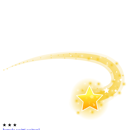
★
★
★