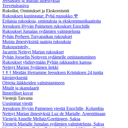
Jeesuksen ja Marian ilmestyksiä
Tervetuloasivu
Rukoilut, Omistukset ja Ekskorsismit
Rukouksen kuningatar: Pyhä ruusukko
🌹
Erilaisia rukouksia, omistuksia ja ekskommunikaatioita
Jeesuksen Hyvän Paimenen rukoukset Enochille
Rukoukset Jumalan sydämien valmistelusta
Pyhän Perheen Turvapaikan rukoukset
Muista ilmestyksistä saatuja rukouksia
Rukousristeily
Jacarein Neitsyt Marian rukoukset
Pyhän Joosefin Neitsyen sydämelle omistautuminen
Rukoukset yhdistymään Pyhän rakkauden kanssa
Neitsyt Marian Sydämen liekki
†
†
†
Meidän Herramme Jeesuksen Kristuksen 24 tuntia
kärsimyksestä
Ohjeita lääkkeiden valmistamiseen
Mitalit ja skapulaarit
Ihmeelliset kuvat
Viestejä Taivasta
Uusimmat viestit
Jeesuksen Hyvän Paimenen viestiä Enochille, Kolumbia
Neitsyt Marian ilmestyksiä Luz de Marialle, Argentiinaan
Viestejä Annelle Mellatz/Goettingen, Saksa
Viestejä Marialle Jumalan sydämien valmistelusta, Saksa