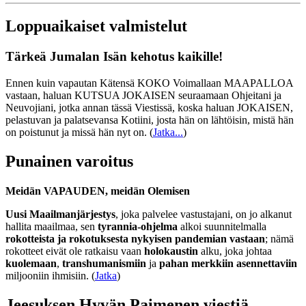
Loppuaikaiset valmistelut
Tärkeä Jumalan Isän kehotus kaikille!
Ennen kuin vapautan Kätensä KOKO Voimallaan MAAPALLOA
vastaan, haluan KUTSUA JOKAISEN seuraamaan Ohjeitani ja
Neuvojiani, jotka annan tässä Viestissä, koska haluan JOKAISEN,
pelastuvan ja palatsevansa Kotiini, josta hän on lähtöisin, mistä hän
on poistunut ja missä hän nyt on.
(
Jatka...
)
Punainen varoitus
Meidän VAPAUDEN, meidän Olemisen
Uusi Maailmanjärjestys
, joka palvelee vastustajani, on jo alkanut
hallita maailmaa, sen
tyrannia-ohjelma
alkoi suunnitelmalla
rokotteista ja rokotuksesta nykyisen pandemian vastaan
; nämä
rokotteet eivät ole ratkaisu vaan
holokaustin
alku, joka johtaa
kuolemaan
,
transhumanismiin
ja
pahan merkkiin asennettaviin
miljooniin ihmisiin. (
Jatka
)
Jeesuksen Hyvän Paimenen viestiä