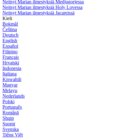
Neitsyt Marian ilmestyksiä Medjugorjessa
Neitsyt Marian ilmestyksiä Holy Lovessa
Neitsyt Marian ilmestyksiä Jacareissä
Kieli
Bokmål
Čeština
Deutsch
English
Español
Filipino
Français
Hrvatski
Indonesia
Italiana
Kiswahili
Magyar
Melayu
Nederlands
Polski
Português
Română
Shqip
Suomi
Svenska
Tiếng Việt