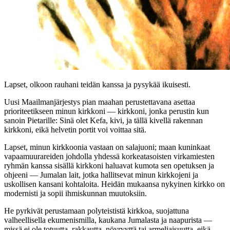
Lapset, olkoon rauhani teidän kanssa ja pysykää ikuisesti.
Uusi Maailmanjärjestys pian maahan perustettavana asettaa
prioriteetikseen minun kirkkoni — kirkkoni, jonka perustin kun
sanoin Pietarille: Sinä olet Kefa, kivi, ja tällä kivellä rakennan
kirkkoni, eikä helvetin portit voi voittaa sitä.
Lapset, minun kirkkoonia vastaan on salajuoni; maan kuninkaat
vapaamuurareiden johdolla yhdessä korkeatasoisten virkamiesten
ryhmän kanssa sisällä kirkkoni haluavat kumota sen opetuksen ja
ohjeeni — Jumalan lait, jotka hallitsevat minun kirkkojeni ja
uskollisen kansani kohtaloita. Heidän mukaansa nykyinen kirkko on
modernisti ja sopii ihmiskunnan muutoksiin.
He pyrkivät perustamaan polyteististä kirkkoa, suojattuna
valheellisella ekumenismilla, kaukana Jumalasta ja naapurista —
missä ei ole totuutta, rakkautta, nöyryyttä tai armeliaisuutta, eikä