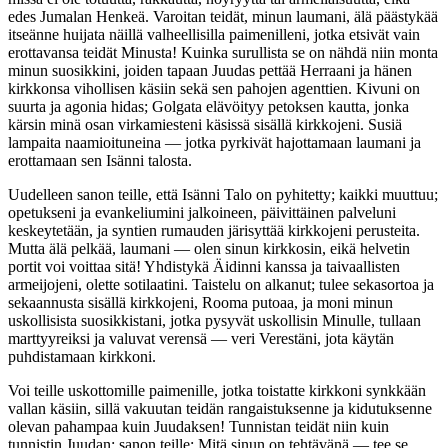
edes Jumalan Henkeä. Varoitan teidät, minun laumani, älä päästykää
itseänne huijata näillä valheellisilla paimenilleni, jotka etsivät vain
erottavansa teidät Minusta! Kuinka surullista se on nähdä niin monta
minun suosikkini, joiden tapaan Juudas pettää Herraani ja hänen
kirkkonsa vihollisen käsiin sekä sen pahojen agenttien. Kivuni on
suurta ja agonia hidas; Golgata elävöityy petoksen kautta, jonka
kärsin minä osan virkamiesteni käsissä sisällä kirkkojeni. Susiä
lampaita naamioituneina — jotka pyrkivät hajottamaan laumani ja
erottamaan sen Isänni talosta.
Uudelleen sanon teille, että Isänni Talo on pyhitetty; kaikki muuttuu;
opetukseni ja evankeliumini jalkoineen, päivittäinen palveluni
keskeytetään, ja syntien rumauden järisyttää kirkkojeni perusteita.
Mutta älä pelkää, laumani — olen sinun kirkkosin, eikä helvetin
portit voi voittaa sitä! Yhdistykä Äidinni kanssa ja taivaallisten
armeijojeni, olette sotilaatini. Taistelu on alkanut; tulee sekasortoa ja
sekaannusta sisällä kirkkojeni, Rooma putoaa, ja moni minun
uskollisista suosikkistani, jotka pysyvät uskollisin Minulle, tullaan
marttyyreiksi ja valuvat verensä — veri Verestäni, jota käytän
puhdistamaan kirkkoni.
Voi teille uskottomille paimenille, jotka toistatte kirkkoni synkkään
vallan käsiin, sillä vakuutan teidän rangaistuksenne ja kidutuksenne
olevan pahampaa kuin Juudaksen! Tunnistan teidät niin kuin
tunnistin Juudan; sanon teille: Mitä sinun on tehtävänä — tee se