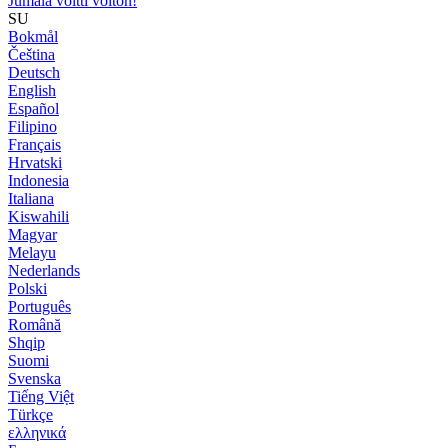
Jumala voitti voiton!
SU
Bokmål
Čeština
Deutsch
English
Español
Filipino
Français
Hrvatski
Indonesia
Italiana
Kiswahili
Magyar
Melayu
Nederlands
Polski
Português
Română
Shqip
Suomi
Svenska
Tiếng Việt
Türkçe
ελληνικά