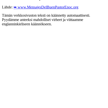
Lähde:
➥ www.MensajesDelBuenPastorEnoc.org
Tämän verkkosivuston teksti on käännetty automaattisesti.
Pyydämme anteeksi mahdolliset virheet ja viittaamme
englanninkieliseen käännökseen.