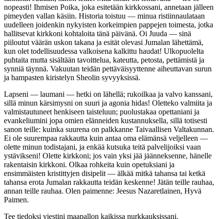
nopeasti! Ihmisen Poika, joka esitetään kirkkossani, annetaan jälleen
pimeyden vallan käsiin. Historia toistuu — minua ristiinnaulataan
uudelleen joidenkin nykyisten korkeimpien pappejen toimesta, jotka
hallitsevat kirkkoni kohtaloita tänä päivänä. Oi Juuda — sinä
piiloutut väärän uskon takana ja esität olevasi Jumalan lähettämä,
kun olet todellisuudessa valkoisena kalkittu haudat! Ulkopuolelta
puhtaita mutta sisältään tavoittelua, kateutta, petosta, pettämistä ja
synniä täynnä. Vakuutan teidän pettäväisyyttenne aiheuttavan surun
ja hampasten kiristelyn Sheolin syvyyksissä.
Lapseni — laumani — hetki on lähellä; rukoilkaa ja valvo kanssani,
sillä minun kärsimysni on suuri ja agonia hidas! Oletteko valmiita ja
valmistautuneet henkiseen taisteluun; puolustakaa opettaniani ja
evankeliumini jopa omien elänneiden kustannuksella, sillä totisesti
sanon teille: kuinka suurena on palkkanne Taivaallisen Valtakunnan.
Ei ole suurempaa rakkautta kuin antaa oma elämänsä veljelleen —
olette minun todistajani, ja enkää kutsuka teitä palvelijoiksi vaan
ystävikseni! Olette kirkkoni; jos vain yksi jää jäänneksenne, hänelle
rakentaisin kirkkoni. Olkaa rohkeita kuin opetuksiani ja
ensimmäisten kristittyjen disipelit — älkää mitkä tahansa tai ketkä
tahansa erota Jumalan rakkautta teidän keskenne! Jätän teille rauhaa,
annan teille rauhaa. Olen paimenne: Jeesus Nazaretlainen, Hyvä
Paimen.
Tee tiedoksi viestini maapallon kaikissa nurkkauksissani.