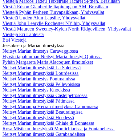
Viestejä Marcos Tadeu Teixeiralle Jacareí SP:hen, Brasiliaan
Viestiä Edson Glauberille Itapirangaan AM, Brasiliaan
Viestejä Pyhän Perheen Turvapaikkaan, Yhdysvallat
Viestejä Uuden Alun Lapsille, Yhdysvallat
Viestiä John Learylle Rochester NY:hin, Yhdysvallat
Viestiä Maureen Sweeney-Kylen North Ridgevilleen, Yhdysvallat
Viestejä Eri Lähteistä
Etsi Viestejä
Jeesuksen ja Marian ilmestyksiä
Neitsyt Marian ilmestys Caravaggiossa
Hyvän tapahtuman Neitsyt Maria ilmestyi Quitossa
Pyhän Margareta Maria Alacoquen ilmoitukset
Neitsyt Marian ilmestyksiä La Salettessä
Neitsyt Marian ilmestyksiä Lourdesissa
Neitsyt Marian ilmestys Pontmainissa
Neitsyt Marian ilmestyksiä Pellevoisissa
Neitsyt Marian ilmestys Knockissa
Neitsyt Marian ilmestyksiä Castelpetrosossa
Neitsyt Marian ilmestyksiä Fátimassa
Neitsyt Marian ja Herran ilmestyksiä Campinassa
Neitsyt Marian ilmestyksiä Beauraingissa
Neitsyt Marian ilmestyksiä Heedessä
Neitsyt Marian ilmestyksiä Ghiaie di Bonatessa
Rosa Mistican ilmestyksiä Montichiarissa ja Fontanellessa
Neitsyt Marian ilmestyksiä Garabandalissa