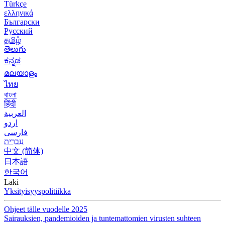
Türkçe
ελληνικά
Български
Русский
தமிழ்
తెలుగు
ಕನ್ನಡ
മലയാളം
ไทย
বাংলা
हिंदी
العربية
اردو
فارسی
עִברִית
中文 (简体)
日本語
한국어
Laki
Yksityisyyspolitiikka
Ohjeet tälle vuodelle 2025
Sairauksien, pandemioiden ja tuntemattomien virusten suhteen