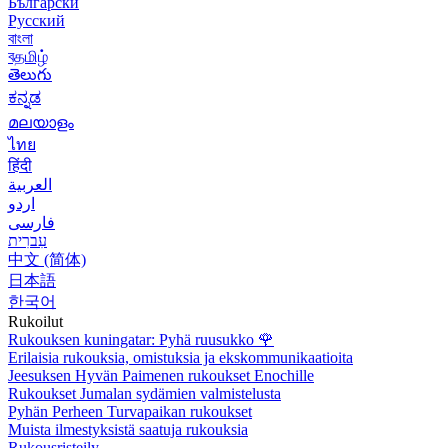
Български
Русский
বাংলা
বதமிழ்
తెలుగు
ಕನ್ನಡ
മലയാളം
ไทย
हिंदी
العربية
اردو
فارسی
עִברִית
中文 (简体)
日本語
한국어
Rukoilut
Rukouksen kuningatar: Pyhä ruusukko
🌹
Erilaisia rukouksia, omistuksia ja ekskommunikaatioita
Jeesuksen Hyvän Paimenen rukoukset Enochille
Rukoukset Jumalan sydämien valmistelusta
Pyhän Perheen Turvapaikan rukoukset
Muista ilmestyksistä saatuja rukouksia
Rukousristeily