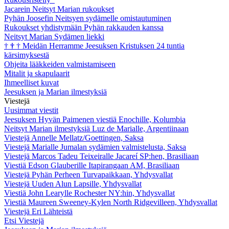
Jacarein Neitsyt Marian rukoukset
Pyhän Joosefin Neitsyen sydämelle omistautuminen
Rukoukset yhdistymään Pyhän rakkauden kanssa
Neitsyt Marian Sydämen liekki
†
†
†
Meidän Herramme Jeesuksen Kristuksen 24 tuntia
kärsimyksestä
Ohjeita lääkkeiden valmistamiseen
Mitalit ja skapulaarit
Ihmeelliset kuvat
Jeesuksen ja Marian ilmestyksiä
Viestejä
Uusimmat viestit
Jeesuksen Hyvän Paimenen viestiä Enochille, Kolumbia
Neitsyt Marian ilmestyksiä Luz de Marialle, Argentiinaan
Viestejä Annelle Mellatz/Goettingen, Saksa
Viestejä Marialle Jumalan sydämien valmistelusta, Saksa
Viestejä Marcos Tadeu Teixeiralle Jacareí SP:hen, Brasiliaan
Viestiä Edson Glauberille Itapirangaan AM, Brasiliaan
Viestejä Pyhän Perheen Turvapaikkaan, Yhdysvallat
Viestejä Uuden Alun Lapsille, Yhdysvallat
Viestiä John Learylle Rochester NY:hin, Yhdysvallat
Viestiä Maureen Sweeney-Kylen North Ridgevilleen, Yhdysvallat
Viestejä Eri Lähteistä
Etsi Viestejä