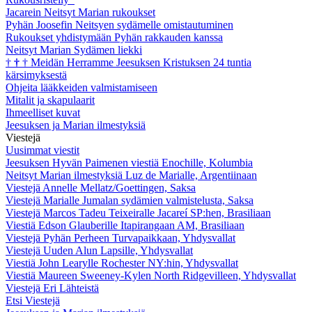
Jacarein Neitsyt Marian rukoukset
Pyhän Joosefin Neitsyen sydämelle omistautuminen
Rukoukset yhdistymään Pyhän rakkauden kanssa
Neitsyt Marian Sydämen liekki
†
†
†
Meidän Herramme Jeesuksen Kristuksen 24 tuntia
kärsimyksestä
Ohjeita lääkkeiden valmistamiseen
Mitalit ja skapulaarit
Ihmeelliset kuvat
Jeesuksen ja Marian ilmestyksiä
Viestejä
Uusimmat viestit
Jeesuksen Hyvän Paimenen viestiä Enochille, Kolumbia
Neitsyt Marian ilmestyksiä Luz de Marialle, Argentiinaan
Viestejä Annelle Mellatz/Goettingen, Saksa
Viestejä Marialle Jumalan sydämien valmistelusta, Saksa
Viestejä Marcos Tadeu Teixeiralle Jacareí SP:hen, Brasiliaan
Viestiä Edson Glauberille Itapirangaan AM, Brasiliaan
Viestejä Pyhän Perheen Turvapaikkaan, Yhdysvallat
Viestejä Uuden Alun Lapsille, Yhdysvallat
Viestiä John Learylle Rochester NY:hin, Yhdysvallat
Viestiä Maureen Sweeney-Kylen North Ridgevilleen, Yhdysvallat
Viestejä Eri Lähteistä
Etsi Viestejä