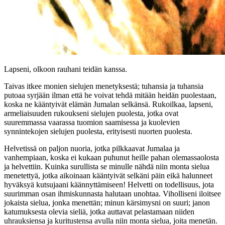
Lapseni, olkoon rauhani teidän kanssa.
Taivas itkee monien sielujen menetyksestä; tuhansia ja tuhansia
putoaa syrjään ilman että he voivat tehdä mitään heidän puolestaan,
koska ne kääntyivät elämän Jumalan selkänsä. Rukoilkaa, lapseni,
armeliaisuuden rukoukseni sielujen puolesta, jotka ovat
suuremmassa vaarassa tuomion saamisessa ja kuolevien
synnintekojen sielujen puolesta, erityisesti nuorten puolesta.
Helvetissä on paljon nuoria, jotka pilkkaavat Jumalaa ja
vanhempiaan, koska ei kukaan puhunut heille pahan olemassaolosta
ja helvettiin. Kuinka surullista se minulle nähdä niin monta sielua
menetettyä, jotka aikoinaan kääntyivät selkäni päin eikä halunneet
hyväksyä kutsujaani käännyttämiseen! Helvetti on todellisuus, jota
suurimman osan ihmiskunnasta halutaan unohtaa. Viholliseni iloitsee
jokaista sielua, jonka menettän; minun kärsimysni on suuri; janon
katumuksesta olevia sieliä, jotka auttavat pelastamaan niiden
uhrauksiensa ja kuritustensa avulla niin monta sielua, joita menetän.