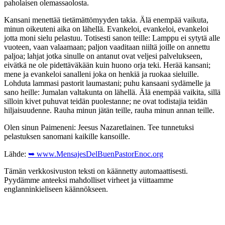
paholaisen olemassaolosta.
Kansani menettää tietämättömyyden takia. Älä enempää vaikuta,
minun oikeuteni aika on lähellä. Evankeloi, evankeloi, evankeloi
jotta moni sielu pelastuu. Totisesti sanon teille: Lamppu ei sytytä alle
vuoteen, vaan valaamaan; paljon vaaditaan niiltä joille on annettu
paljoa; lahjat jotka sinulle on antanut ovat veljesi palvelukseen,
eivätkä ne ole pidettäväkään kuin huono orja teki. Herää kansani;
mene ja evankeloi sanalleni joka on henkiä ja ruokaa sieluille.
Lohduta lammasi pastorit laumastani; puhu kansaani sydämelle ja
sano heille: Jumalan valtakunta on lähellä. Älä enempää vaikita, sillä
silloin kivet puhuvat teidän puolestanne; ne ovat todistajia teidän
hiljaisuudenne. Rauha minun jätän teille, rauha minun annan teille.
Olen sinun Paimeneni: Jeesus Nazaretlainen. Tee tunnetuksi
pelastuksen sanomani kaikille kansoille.
Lähde:
➥ www.MensajesDelBuenPastorEnoc.org
Tämän verkkosivuston teksti on käännetty automaattisesti.
Pyydämme anteeksi mahdolliset virheet ja viittaamme
englanninkieliseen käännökseen.