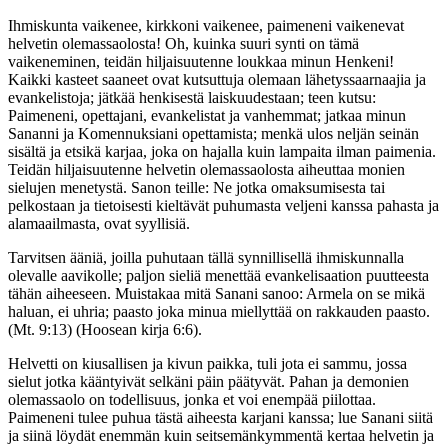
Ihmiskunta vaikenee, kirkkoni vaikenee, paimeneni vaikenevat
helvetin olemassaolosta! Oh, kuinka suuri synti on tämä
vaikeneminen, teidän hiljaisuutenne loukkaa minun Henkeni!
Kaikki kasteet saaneet ovat kutsuttuja olemaan lähetyssaarnaajia ja
evankelistoja; jätkää henkisestä laiskuudestaan; teen kutsu:
Paimeneni, opettajani, evankelistat ja vanhemmat; jatkaa minun
Sananni ja Komennuksiani opettamista; menkä ulos neljän seinän
sisältä ja etsikä karjaa, joka on hajalla kuin lampaita ilman paimenia.
Teidän hiljaisuutenne helvetin olemassaolosta aiheuttaa monien
sielujen menetystä. Sanon teille: Ne jotka omaksumisesta tai
pelkostaan ja tietoisesti kieltävät puhumasta veljeni kanssa pahasta ja
alamaailmasta, ovat syyllisiä.
Tarvitsen ääniä, joilla puhutaan tällä synnillisellä ihmiskunnalla
olevalle aavikolle; paljon sieliä menettää evankelisaation puutteesta
tähän aiheeseen. Muistakaa mitä Sanani sanoo: Armela on se mikä
haluan, ei uhria; paasto joka minua miellyttää on rakkauden paasto.
(Mt. 9:13) (Hoosean kirja 6:6).
Helvetti on kiusallisen ja kivun paikka, tuli jota ei sammu, jossa
sielut jotka kääntyivät selkäni päin päätyvät. Pahan ja demonien
olemassaolo on todellisuus, jonka et voi enempää piilottaa.
Paimeneni tulee puhua tästä aiheesta karjani kanssa; lue Sanani siitä
ja siinä löydät enemmän kuin seitsemänkymmentä kertaa helvetin ja