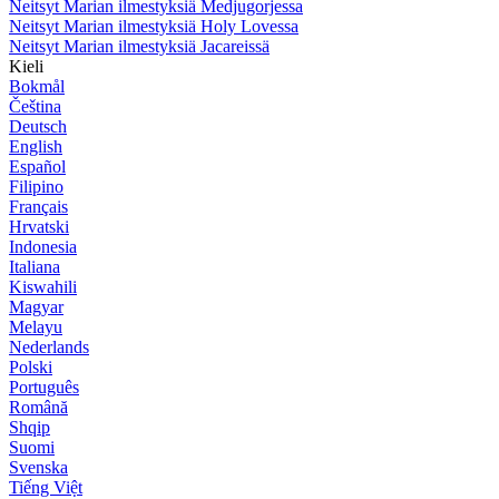
Neitsyt Marian ilmestyksiä Medjugorjessa
Neitsyt Marian ilmestyksiä Holy Lovessa
Neitsyt Marian ilmestyksiä Jacareissä
Kieli
Bokmål
Čeština
Deutsch
English
Español
Filipino
Français
Hrvatski
Indonesia
Italiana
Kiswahili
Magyar
Melayu
Nederlands
Polski
Português
Română
Shqip
Suomi
Svenska
Tiếng Việt