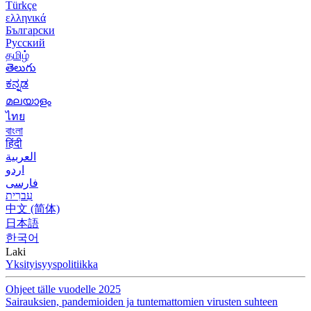
Türkçe
ελληνικά
Български
Русский
தமிழ்
తెలుగు
ಕನ್ನಡ
മലയാളം
ไทย
বাংলা
हिंदी
العربية
اردو
فارسی
עִברִית
中文 (简体)
日本語
한국어
Laki
Yksityisyyspolitiikka
Ohjeet tälle vuodelle 2025
Sairauksien, pandemioiden ja tuntemattomien virusten suhteen