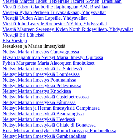
Viestejä Marcos Tadeu Teixeiralle Jacareí SP:hen, Brasiliaan
Viestiä Edson Glauberille Itapirangaan AM, Brasiliaan
Viestejä Pyhän Perheen Turvapaikkaan, Yhdysvallat
Viestejä Uuden Alun Lapsille, Yhdysvallat
Viestiä John Learylle Rochester NY:hin, Yhdysvallat
Viestiä Maureen Sweeney-Kylen North Ridgevilleen, Yhdysvallat
Viestejä Eri Lähteistä
Etsi Viestejä
Jeesuksen ja Marian ilmestyksiä
Neitsyt Marian ilmestys Caravaggiossa
Hyvän tapahtuman Neitsyt Maria ilmestyi Quitossa
Pyhän Margareta Maria Alacoquen ilmoitukset
Neitsyt Marian ilmestyksiä La Salettessä
Neitsyt Marian ilmestyksiä Lourdesissa
Neitsyt Marian ilmestys Pontmainissa
Neitsyt Marian ilmestyksiä Pellevoisissa
Neitsyt Marian ilmestys Knockissa
Neitsyt Marian ilmestyksiä Castelpetrosossa
Neitsyt Marian ilmestyksiä Fátimassa
Neitsyt Marian ja Herran ilmestyksiä Campinassa
Neitsyt Marian ilmestyksiä Beauraingissa
Neitsyt Marian ilmestyksiä Heedessä
Neitsyt Marian ilmestyksiä Ghiaie di Bonatessa
Rosa Mistican ilmestyksiä Montichiarissa ja Fontanellessa
Neitsyt Marian ilmestyksiä Garabandalissa