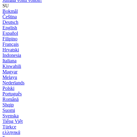
Jumala voitti voiton!
SU
Bokmål
Čeština
Deutsch
English
Español
Filipino
Français
Hrvatski
Indonesia
Italiana
Kiswahili
Magyar
Melayu
Nederlands
Polski
Português
Română
Shqip
Suomi
Svenska
Tiếng Việt
Türkçe
ελληνικά