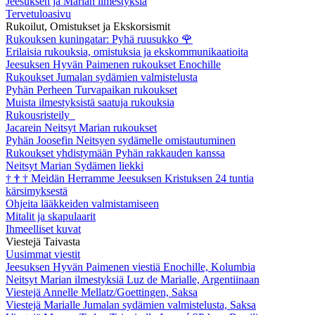
Jeesuksen ja Marian ilmestyksiä
Tervetuloasivu
Rukoilut, Omistukset ja Ekskorsismit
Rukouksen kuningatar: Pyhä ruusukko
🌹
Erilaisia rukouksia, omistuksia ja ekskommunikaatioita
Jeesuksen Hyvän Paimenen rukoukset Enochille
Rukoukset Jumalan sydämien valmistelusta
Pyhän Perheen Turvapaikan rukoukset
Muista ilmestyksistä saatuja rukouksia
Rukousristeily
Jacarein Neitsyt Marian rukoukset
Pyhän Joosefin Neitsyen sydämelle omistautuminen
Rukoukset yhdistymään Pyhän rakkauden kanssa
Neitsyt Marian Sydämen liekki
†
†
†
Meidän Herramme Jeesuksen Kristuksen 24 tuntia
kärsimyksestä
Ohjeita lääkkeiden valmistamiseen
Mitalit ja skapulaarit
Ihmeelliset kuvat
Viestejä Taivasta
Uusimmat viestit
Jeesuksen Hyvän Paimenen viestiä Enochille, Kolumbia
Neitsyt Marian ilmestyksiä Luz de Marialle, Argentiinaan
Viestejä Annelle Mellatz/Goettingen, Saksa
Viestejä Marialle Jumalan sydämien valmistelusta, Saksa