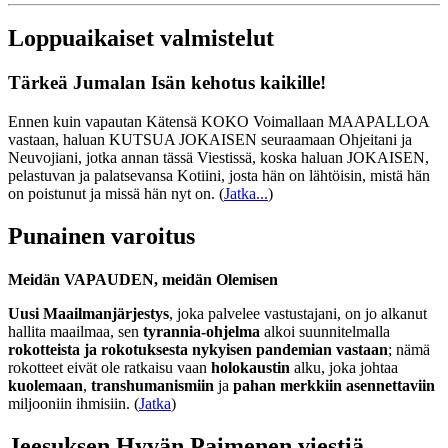
Loppuaikaiset valmistelut
Tärkeä Jumalan Isän kehotus kaikille!
Ennen kuin vapautan Kätensä KOKO Voimallaan MAAPALLOA
vastaan, haluan KUTSUA JOKAISEN seuraamaan Ohjeitani ja
Neuvojiani, jotka annan tässä Viestissä, koska haluan JOKAISEN,
pelastuvan ja palatsevansa Kotiini, josta hän on lähtöisin, mistä hän
on poistunut ja missä hän nyt on.
(
Jatka...
)
Punainen varoitus
Meidän VAPAUDEN, meidän Olemisen
Uusi Maailmanjärjestys
, joka palvelee vastustajani, on jo alkanut
hallita maailmaa, sen
tyrannia-ohjelma
alkoi suunnitelmalla
rokotteista ja rokotuksesta nykyisen pandemian vastaan
; nämä
rokotteet eivät ole ratkaisu vaan
holokaustin
alku, joka johtaa
kuolemaan
,
transhumanismiin
ja
pahan merkkiin asennettaviin
miljooniin ihmisiin. (
Jatka
)
Jeesuksen Hyvän Paimenen viestiä