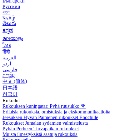
Български
Русский
বাংলা
বதமிழ்
తెలుగు
ಕನ್ನಡ
മലയാളം
ไทย
हिंदी
العربية
اردو
فارسی
עִברִית
中文 (简体)
日本語
한국어
Rukoilut
Rukouksen kuningatar: Pyhä ruusukko
🌹
Erilaisia rukouksia, omistuksia ja ekskommunikaatioita
Jeesuksen Hyvän Paimenen rukoukset Enochille
Rukoukset Jumalan sydämien valmistelusta
Pyhän Perheen Turvapaikan rukoukset
Muista ilmestyksistä saatuja rukouksia
Rukousristeily