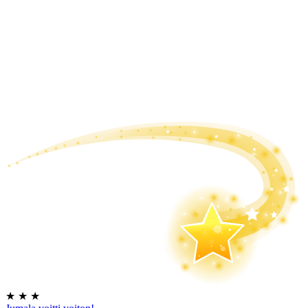
★
★
★