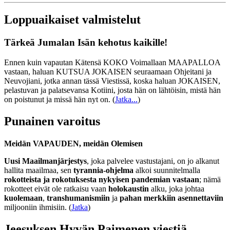
Loppuaikaiset valmistelut
Tärkeä Jumalan Isän kehotus kaikille!
Ennen kuin vapautan Kätensä KOKO Voimallaan MAAPALLOA
vastaan, haluan KUTSUA JOKAISEN seuraamaan Ohjeitani ja
Neuvojiani, jotka annan tässä Viestissä, koska haluan JOKAISEN,
pelastuvan ja palatsevansa Kotiini, josta hän on lähtöisin, mistä hän
on poistunut ja missä hän nyt on.
(
Jatka...
)
Punainen varoitus
Meidän VAPAUDEN, meidän Olemisen
Uusi Maailmanjärjestys
, joka palvelee vastustajani, on jo alkanut
hallita maailmaa, sen
tyrannia-ohjelma
alkoi suunnitelmalla
rokotteista ja rokotuksesta nykyisen pandemian vastaan
; nämä
rokotteet eivät ole ratkaisu vaan
holokaustin
alku, joka johtaa
kuolemaan
,
transhumanismiin
ja
pahan merkkiin asennettaviin
miljooniin ihmisiin. (
Jatka
)
Jeesuksen Hyvän Paimenen viestiä