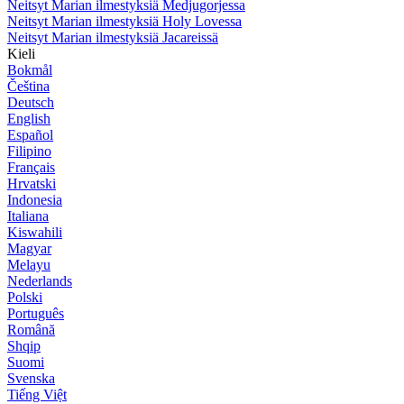
Neitsyt Marian ilmestyksiä Medjugorjessa
Neitsyt Marian ilmestyksiä Holy Lovessa
Neitsyt Marian ilmestyksiä Jacareissä
Kieli
Bokmål
Čeština
Deutsch
English
Español
Filipino
Français
Hrvatski
Indonesia
Italiana
Kiswahili
Magyar
Melayu
Nederlands
Polski
Português
Română
Shqip
Suomi
Svenska
Tiếng Việt