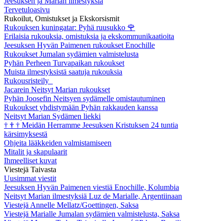
Jeesuksen ja Marian ilmestyksiä
Tervetuloasivu
Rukoilut, Omistukset ja Ekskorsismit
Rukouksen kuningatar: Pyhä ruusukko
🌹
Erilaisia rukouksia, omistuksia ja ekskommunikaatioita
Jeesuksen Hyvän Paimenen rukoukset Enochille
Rukoukset Jumalan sydämien valmistelusta
Pyhän Perheen Turvapaikan rukoukset
Muista ilmestyksistä saatuja rukouksia
Rukousristeily
Jacarein Neitsyt Marian rukoukset
Pyhän Joosefin Neitsyen sydämelle omistautuminen
Rukoukset yhdistymään Pyhän rakkauden kanssa
Neitsyt Marian Sydämen liekki
†
†
†
Meidän Herramme Jeesuksen Kristuksen 24 tuntia
kärsimyksestä
Ohjeita lääkkeiden valmistamiseen
Mitalit ja skapulaarit
Ihmeelliset kuvat
Viestejä Taivasta
Uusimmat viestit
Jeesuksen Hyvän Paimenen viestiä Enochille, Kolumbia
Neitsyt Marian ilmestyksiä Luz de Marialle, Argentiinaan
Viestejä Annelle Mellatz/Goettingen, Saksa
Viestejä Marialle Jumalan sydämien valmistelusta, Saksa