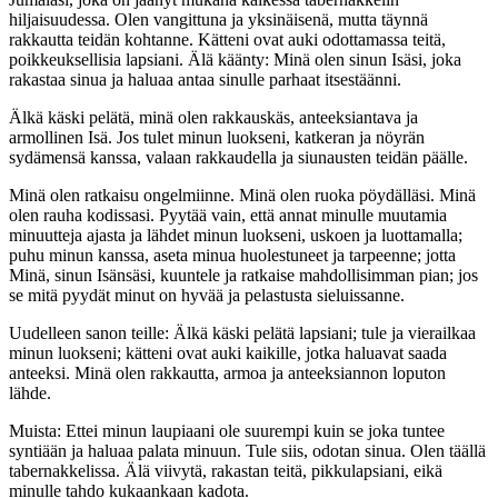
hiljaisuudessa. Olen vangittuna ja yksinäisenä, mutta täynnä
rakkautta teidän kohtanne. Kätteni ovat auki odottamassa teitä,
poikkeuksellisia lapsiani. Älä käänty: Minä olen sinun Isäsi, joka
rakastaa sinua ja haluaa antaa sinulle parhaat itsestäänni.
Älkä käski pelätä, minä olen rakkauskäs, anteeksiantava ja
armollinen Isä. Jos tulet minun luokseni, katkeran ja nöyrän
sydämensä kanssa, valaan rakkaudella ja siunausten teidän päälle.
Minä olen ratkaisu ongelmiinne. Minä olen ruoka pöydälläsi. Minä
olen rauha kodissasi. Pyytää vain, että annat minulle muutamia
minuutteja ajasta ja lähdet minun luokseni, uskoen ja luottamalla;
puhu minun kanssa, aseta minua huolestuneet ja tarpeenne; jotta
Minä, sinun Isänsäsi, kuuntele ja ratkaise mahdollisimman pian; jos
se mitä pyydät minut on hyvää ja pelastusta sieluissanne.
Uudelleen sanon teille: Älkä käski pelätä lapsiani; tule ja vierailkaa
minun luokseni; kätteni ovat auki kaikille, jotka haluavat saada
anteeksi. Minä olen rakkautta, armoa ja anteeksiannon loputon
lähde.
Muista: Ettei minun laupiaani ole suurempi kuin se joka tuntee
syntiään ja haluaa palata minuun. Tule siis, odotan sinua. Olen täällä
tabernakkelissa. Älä viivytä, rakastan teitä, pikkulapsiani, eikä
minulle tahdo kukaankaan kadota.