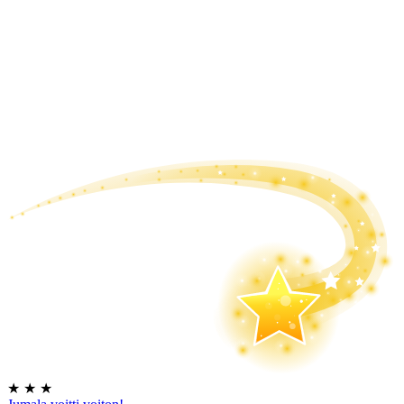
★
★
★