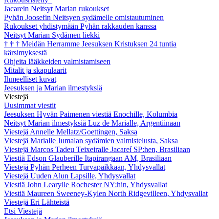
Jacarein Neitsyt Marian rukoukset
Pyhän Joosefin Neitsyen sydämelle omistautuminen
Rukoukset yhdistymään Pyhän rakkauden kanssa
Neitsyt Marian Sydämen liekki
†
†
†
Meidän Herramme Jeesuksen Kristuksen 24 tuntia
kärsimyksestä
Ohjeita lääkkeiden valmistamiseen
Mitalit ja skapulaarit
Ihmeelliset kuvat
Jeesuksen ja Marian ilmestyksiä
Viestejä
Uusimmat viestit
Jeesuksen Hyvän Paimenen viestiä Enochille, Kolumbia
Neitsyt Marian ilmestyksiä Luz de Marialle, Argentiinaan
Viestejä Annelle Mellatz/Goettingen, Saksa
Viestejä Marialle Jumalan sydämien valmistelusta, Saksa
Viestejä Marcos Tadeu Teixeiralle Jacareí SP:hen, Brasiliaan
Viestiä Edson Glauberille Itapirangaan AM, Brasiliaan
Viestejä Pyhän Perheen Turvapaikkaan, Yhdysvallat
Viestejä Uuden Alun Lapsille, Yhdysvallat
Viestiä John Learylle Rochester NY:hin, Yhdysvallat
Viestiä Maureen Sweeney-Kylen North Ridgevilleen, Yhdysvallat
Viestejä Eri Lähteistä
Etsi Viestejä