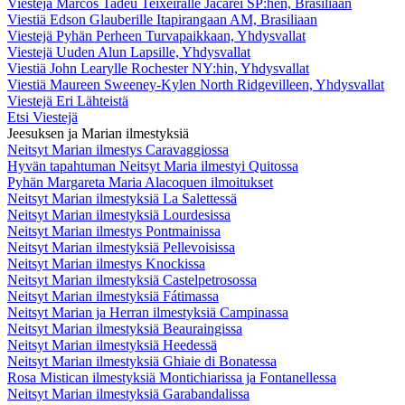
Viestejä Marcos Tadeu Teixeiralle Jacareí SP:hen, Brasiliaan
Viestiä Edson Glauberille Itapirangaan AM, Brasiliaan
Viestejä Pyhän Perheen Turvapaikkaan, Yhdysvallat
Viestejä Uuden Alun Lapsille, Yhdysvallat
Viestiä John Learylle Rochester NY:hin, Yhdysvallat
Viestiä Maureen Sweeney-Kylen North Ridgevilleen, Yhdysvallat
Viestejä Eri Lähteistä
Etsi Viestejä
Jeesuksen ja Marian ilmestyksiä
Neitsyt Marian ilmestys Caravaggiossa
Hyvän tapahtuman Neitsyt Maria ilmestyi Quitossa
Pyhän Margareta Maria Alacoquen ilmoitukset
Neitsyt Marian ilmestyksiä La Salettessä
Neitsyt Marian ilmestyksiä Lourdesissa
Neitsyt Marian ilmestys Pontmainissa
Neitsyt Marian ilmestyksiä Pellevoisissa
Neitsyt Marian ilmestys Knockissa
Neitsyt Marian ilmestyksiä Castelpetrosossa
Neitsyt Marian ilmestyksiä Fátimassa
Neitsyt Marian ja Herran ilmestyksiä Campinassa
Neitsyt Marian ilmestyksiä Beauraingissa
Neitsyt Marian ilmestyksiä Heedessä
Neitsyt Marian ilmestyksiä Ghiaie di Bonatessa
Rosa Mistican ilmestyksiä Montichiarissa ja Fontanellessa
Neitsyt Marian ilmestyksiä Garabandalissa