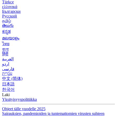
Türkçe
ελληνικά
Български
Русский
தமிழ்
తెలుగు
ಕನ್ನಡ
മലയാളം
ไทย
বাংলা
हिंदी
العربية
اردو
فارسی
עִברִית
中文 (简体)
日本語
한국어
Laki
Yksityisyyspolitiikka
Ohjeet tälle vuodelle 2025
Sairauksien, pandemioiden ja tuntemattomien virusten suhteen