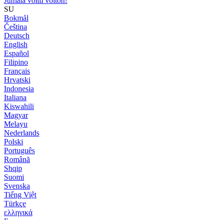
Jumala voitti voiton!
SU
Bokmål
Čeština
Deutsch
English
Español
Filipino
Français
Hrvatski
Indonesia
Italiana
Kiswahili
Magyar
Melayu
Nederlands
Polski
Português
Română
Shqip
Suomi
Svenska
Tiếng Việt
Türkçe
ελληνικά