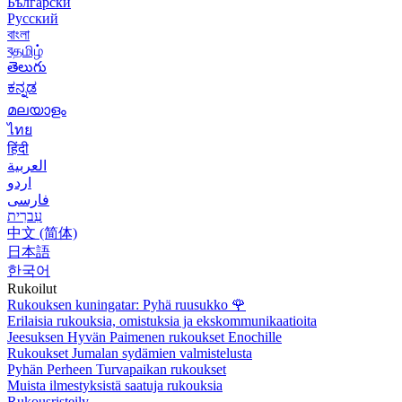
Български
Русский
বাংলা
বதமிழ்
తెలుగు
ಕನ್ನಡ
മലയാളം
ไทย
हिंदी
العربية
اردو
فارسی
עִברִית
中文 (简体)
日本語
한국어
Rukoilut
Rukouksen kuningatar: Pyhä ruusukko
🌹
Erilaisia rukouksia, omistuksia ja ekskommunikaatioita
Jeesuksen Hyvän Paimenen rukoukset Enochille
Rukoukset Jumalan sydämien valmistelusta
Pyhän Perheen Turvapaikan rukoukset
Muista ilmestyksistä saatuja rukouksia
Rukousristeily