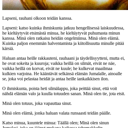
Lapseni, rauhani olkoon teidän kanssa.
Lapseni: katso kuinka ihmiskunta jatkuu hengellisessä laiskuudessa,
he kieltäytyvät etsimästä minua, he kieltäytyvät puhumasta minun
kanssa. Minä olen ratkaisu heidän ongelmiinsa. Minä olen elämä.
Kuinka paljon enemmän halventamista ja kiitollisuutta minulle pitää
kärsiä.
Haluan antaa heille rakkauteni, rauhaani ja täydellisyytteni, mutta ei,
he ovat sokeita ja kuuroja; vaikka heillä on silmät, eivät ne näe,
vaikka heillä on korvat, eivät ne kuule; he kulkevat maailmaa
kulkien varjoina. He kääntävät selkänsä elämän Jumalalle, ainoalle
se, joka voi pelastaa heidät ja antaa heille iankaikkisen ilon.
O ihmiskunta, poista heti silmälappu, joka peittää sinut, että voit
nähdä elämän valo ja kuulla totuuden sanan. Minä olen tie, jota etsit.
Minä olen totuus, joka vapauttaa sinut.
Minä olen elämä, jonka haluan valata runsaasti teidän päälle.
Katso minua, kuuntele minua: Täällä olen; Minä olen sinun
Jumalasi, joka on jäänyt mukana kaikessa tabernakkelin