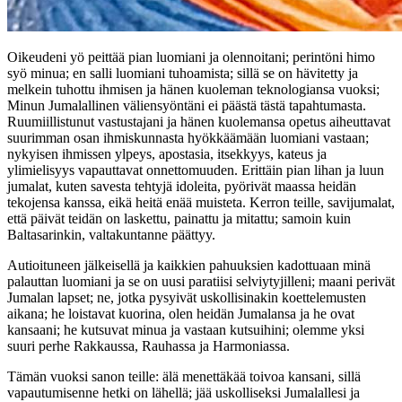
Oikeudeni yö peittää pian luomiani ja olennoitani; perintöni himo
syö minua; en salli luomiani tuhoamista; sillä se on hävitetty ja
melkein tuhottu ihmisen ja hänen kuoleman teknologiansa vuoksi;
Minun Jumalallinen väliensyöntäni ei päästä tästä tapahtumasta.
Ruumiillistunut vastustajani ja hänen kuolemansa opetus aiheuttavat
suurimman osan ihmiskunnasta hyökkäämään luomiani vastaan;
nykyisen ihmissen ylpeys, apostasia, itsekkyys, kateus ja
ylimielisyys vapauttavat onnettomuuden. Erittäin pian lihan ja luun
jumalat, kuten savesta tehtyjä idoleita, pyörivät maassa heidän
tekojensa kanssa, eikä heitä enää muisteta. Kerron teille, savijumalat,
että päivät teidän on laskettu, painattu ja mitattu; samoin kuin
Baltasarinkin, valtakuntanne päättyy.
Autioituneen jälkeisellä ja kaikkien pahuuksien kadottuaan minä
palauttan luomiani ja se on uusi paratiisi selviytyjilleni; maani perivät
Jumalan lapset; ne, jotka pysyivät uskollisinakin koettelemusten
aikana; he loistavat kuorina, olen heidän Jumalansa ja he ovat
kansaani; he kutsuvat minua ja vastaan kutsuihini; olemme yksi
suuri perhe Rakkaussa, Rauhassa ja Harmoniassa.
Tämän vuoksi sanon teille: älä menettäkää toivoa kansani, sillä
vapautumisenne hetki on lähellä; jää uskolliseksi Jumalallesi ja