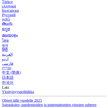
Türkçe
ελληνικά
Български
Русский
தமிழ்
తెలుగు
ಕನ್ನಡ
മലയാളം
ไทย
বাংলা
हिंदी
العربية
اردو
فارسی
עִברִית
中文 (简体)
日本語
한국어
Laki
Yksityisyyspolitiikka
Ohjeet tälle vuodelle 2025
Sairauksien, pandemioiden ja tuntemattomien virusten suhteen