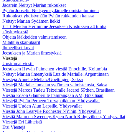
Jacarein Neitsyt Marian rukoukset
Pyhän Joosefin Neitsyen sydämelle omistautuminen
Rukoukset yhdistymään Pyhän rakkauden kanssa
Neitsyt Marian Sydämen liekki
†
†
†
Meidän Herramme Jeesuksen Kristuksen 24 tuntia
kärsimyksestä
Ohjeita lääkkeiden valmistamiseen
Mitalit ja skapulaarit
Ihmeelliset kuvat
Jeesuksen ja Marian ilmestyksiä
Viestejä
Uusimmat viestit
Jeesuksen Hyvän Paimenen viestiä Enochille, Kolumbia
Neitsyt Marian ilmestyksiä Luz de Marialle, Argentiinaan
Viestejä Annelle Mellatz/Goettingen, Saksa
Viestejä Marialle Jumalan sydämien valmistelusta, Saksa
Viestejä Marcos Tadeu Teixeiralle Jacareí SP:hen, Brasiliaan
Viestiä Edson Glauberille Itapirangaan AM, Brasiliaan
Viestejä Pyhän Perheen Turvapaikkaan, Yhdysvallat
Viestejä Uuden Alun Lapsille, Yhdysvallat
Viestiä John Learylle Rochester NY:hin, Yhdysvallat
Viestiä Maureen Sweeney-Kylen North Ridgevilleen, Yhdysvallat
Viestejä Eri Lähteistä
Etsi Viestejä