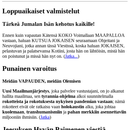
Loppuaikaiset valmistelut
Tärkeä Jumalan Isän kehotus kaikille!
Ennen kuin vapautan Kätensä KOKO Voimallaan MAAPALLOA
vastaan, haluan KUTSUA JOKAISEN seuraamaan Ohjeitani ja
Neuvojiani, jotka annan tässä Viestissä, koska haluan JOKAISEN,
pelastuvan ja palatsevansa Kotiini, josta hän on lähtöisin, mistä hän
on poistunut ja missä hän nyt on.
(
Jatka...
)
Punainen varoitus
Meidän VAPAUDEN, meidän Olemisen
Uusi Maailmanjärjestys
, joka palvelee vastustajani, on jo alkanut
hallita maailmaa, sen
tyrannia-ohjelma
alkoi suunnitelmalla
rokotteista ja rokotuksesta nykyisen pandemian vastaan
; nämä
rokotteet eivät ole ratkaisu vaan
holokaustin
alku, joka johtaa
kuolemaan
,
transhumanismiin
ja
pahan merkkiin asennettaviin
miljooniin ihmisiin. (
Jatka
)
Jeesuksen Hyvän Paimenen viestiä