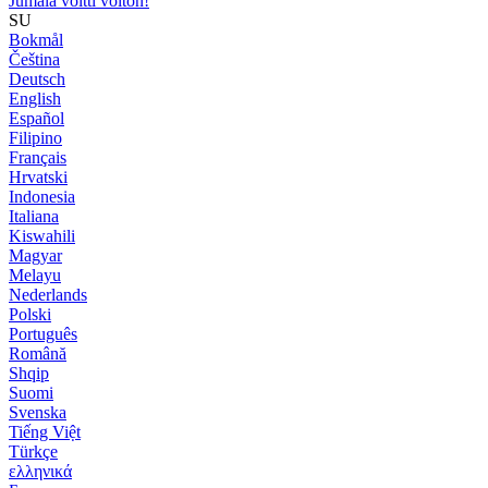
Jumala voitti voiton!
SU
Bokmål
Čeština
Deutsch
English
Español
Filipino
Français
Hrvatski
Indonesia
Italiana
Kiswahili
Magyar
Melayu
Nederlands
Polski
Português
Română
Shqip
Suomi
Svenska
Tiếng Việt
Türkçe
ελληνικά