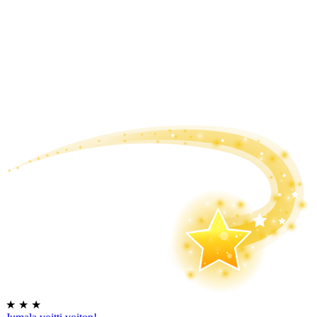
★
★
★