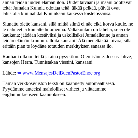
annan teidän uuden elämän ilon. Uudet taivaani ja maani odottavat
teitä; Jumalan Kunnia odottaa teitä, älkää pelkää, päivät ovat
lähistöllä kun nähdät Kuninkaan kaikessa loistelossansa.
Siunattu olette kansani, sillä mitkä silmä ei näe eikä korva kuule, ne
te nähneet ja kuulatte huomenna. Valtakuntani on lähellä, se ei ole
kaukana; jäädään kestäviksi ja uskollisiksi Jumalallenne ja annan
teidän elämän kruunun. Iloita kansani! Älä menettäkää toivoa, sillä
erittäin pian te löydätte totuuden merkityksen sanassa ilo.
Rauhani olkoon teillä ja aina pysyköön. Olen isänne. Jeesus Jahve,
kansojen Herra. Tunnistakaa viestini, kansaani.
Lähde:
➥ www.MensajesDelBuenPastorEnoc.org
Tämän verkkosivuston teksti on käännetty automaattisesti.
Pyydämme anteeksi mahdolliset virheet ja viittaamme
englanninkieliseen käännökseen.