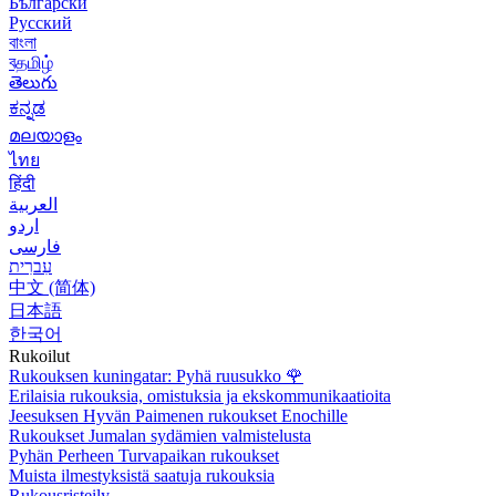
Български
Русский
বাংলা
বதமிழ்
తెలుగు
ಕನ್ನಡ
മലയാളം
ไทย
हिंदी
العربية
اردو
فارسی
עִברִית
中文 (简体)
日本語
한국어
Rukoilut
Rukouksen kuningatar: Pyhä ruusukko
🌹
Erilaisia rukouksia, omistuksia ja ekskommunikaatioita
Jeesuksen Hyvän Paimenen rukoukset Enochille
Rukoukset Jumalan sydämien valmistelusta
Pyhän Perheen Turvapaikan rukoukset
Muista ilmestyksistä saatuja rukouksia
Rukousristeily