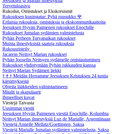
Jeesuksen ja Marian ilmestyksiä
Tervetuloasivu
Rukoilut, Omistukset ja Ekskorsismit
Rukouksen kuningatar: Pyhä ruusukko
🌹
Erilaisia rukouksia, omistuksia ja ekskommunikaatioita
Jeesuksen Hyvän Paimenen rukoukset Enochille
Rukoukset Jumalan sydämien valmistelusta
Pyhän Perheen Turvapaikan rukoukset
Muista ilmestyksistä saatuja rukouksia
Rukousristeily
Jacarein Neitsyt Marian rukoukset
Pyhän Joosefin Neitsyen sydämelle omistautuminen
Rukoukset yhdistymään Pyhän rakkauden kanssa
Neitsyt Marian Sydämen liekki
†
†
†
Meidän Herramme Jeesuksen Kristuksen 24 tuntia
kärsimyksestä
Ohjeita lääkkeiden valmistamiseen
Mitalit ja skapulaarit
Ihmeelliset kuvat
Viestejä Taivasta
Uusimmat viestit
Jeesuksen Hyvän Paimenen viestiä Enochille, Kolumbia
Neitsyt Marian ilmestyksiä Luz de Marialle, Argentiinaan
Viestejä Annelle Mellatz/Goettingen, Saksa
Viestejä Marialle Jumalan sydämien valmistelusta, Saksa