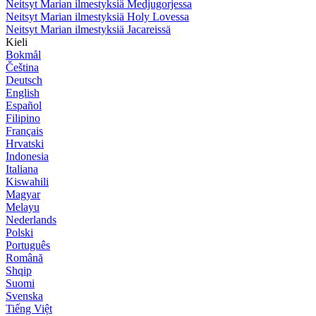
Neitsyt Marian ilmestyksiä Medjugorjessa
Neitsyt Marian ilmestyksiä Holy Lovessa
Neitsyt Marian ilmestyksiä Jacareissä
Kieli
Bokmål
Čeština
Deutsch
English
Español
Filipino
Français
Hrvatski
Indonesia
Italiana
Kiswahili
Magyar
Melayu
Nederlands
Polski
Português
Română
Shqip
Suomi
Svenska
Tiếng Việt