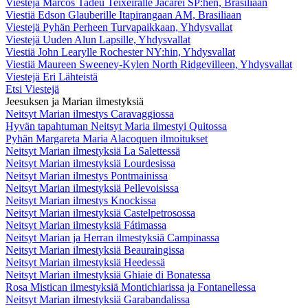
Viestejä Marcos Tadeu Teixeiralle Jacareí SP:hen, Brasiliaan
Viestiä Edson Glauberille Itapirangaan AM, Brasiliaan
Viestejä Pyhän Perheen Turvapaikkaan, Yhdysvallat
Viestejä Uuden Alun Lapsille, Yhdysvallat
Viestiä John Learylle Rochester NY:hin, Yhdysvallat
Viestiä Maureen Sweeney-Kylen North Ridgevilleen, Yhdysvallat
Viestejä Eri Lähteistä
Etsi Viestejä
Jeesuksen ja Marian ilmestyksiä
Neitsyt Marian ilmestys Caravaggiossa
Hyvän tapahtuman Neitsyt Maria ilmestyi Quitossa
Pyhän Margareta Maria Alacoquen ilmoitukset
Neitsyt Marian ilmestyksiä La Salettessä
Neitsyt Marian ilmestyksiä Lourdesissa
Neitsyt Marian ilmestys Pontmainissa
Neitsyt Marian ilmestyksiä Pellevoisissa
Neitsyt Marian ilmestys Knockissa
Neitsyt Marian ilmestyksiä Castelpetrosossa
Neitsyt Marian ilmestyksiä Fátimassa
Neitsyt Marian ja Herran ilmestyksiä Campinassa
Neitsyt Marian ilmestyksiä Beauraingissa
Neitsyt Marian ilmestyksiä Heedessä
Neitsyt Marian ilmestyksiä Ghiaie di Bonatessa
Rosa Mistican ilmestyksiä Montichiarissa ja Fontanellessa
Neitsyt Marian ilmestyksiä Garabandalissa