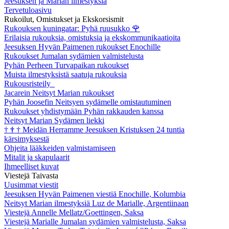
Jeesuksen ja Marian ilmestyksiä
Tervetuloasivu
Rukoilut, Omistukset ja Ekskorsismit
Rukouksen kuningatar: Pyhä ruusukko
🌹
Erilaisia rukouksia, omistuksia ja ekskommunikaatioita
Jeesuksen Hyvän Paimenen rukoukset Enochille
Rukoukset Jumalan sydämien valmistelusta
Pyhän Perheen Turvapaikan rukoukset
Muista ilmestyksistä saatuja rukouksia
Rukousristeily
Jacarein Neitsyt Marian rukoukset
Pyhän Joosefin Neitsyen sydämelle omistautuminen
Rukoukset yhdistymään Pyhän rakkauden kanssa
Neitsyt Marian Sydämen liekki
†
†
†
Meidän Herramme Jeesuksen Kristuksen 24 tuntia
kärsimyksestä
Ohjeita lääkkeiden valmistamiseen
Mitalit ja skapulaarit
Ihmeelliset kuvat
Viestejä Taivasta
Uusimmat viestit
Jeesuksen Hyvän Paimenen viestiä Enochille, Kolumbia
Neitsyt Marian ilmestyksiä Luz de Marialle, Argentiinaan
Viestejä Annelle Mellatz/Goettingen, Saksa
Viestejä Marialle Jumalan sydämien valmistelusta, Saksa