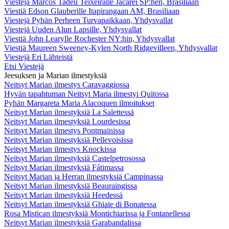
Viestejä Marcos Tadeu Teixeiralle Jacareí SP:hen, Brasiliaan
Viestiä Edson Glauberille Itapirangaan AM, Brasiliaan
Viestejä Pyhän Perheen Turvapaikkaan, Yhdysvallat
Viestejä Uuden Alun Lapsille, Yhdysvallat
Viestiä John Learylle Rochester NY:hin, Yhdysvallat
Viestiä Maureen Sweeney-Kylen North Ridgevilleen, Yhdysvallat
Viestejä Eri Lähteistä
Etsi Viestejä
Jeesuksen ja Marian ilmestyksiä
Neitsyt Marian ilmestys Caravaggiossa
Hyvän tapahtuman Neitsyt Maria ilmestyi Quitossa
Pyhän Margareta Maria Alacoquen ilmoitukset
Neitsyt Marian ilmestyksiä La Salettessä
Neitsyt Marian ilmestyksiä Lourdesissa
Neitsyt Marian ilmestys Pontmainissa
Neitsyt Marian ilmestyksiä Pellevoisissa
Neitsyt Marian ilmestys Knockissa
Neitsyt Marian ilmestyksiä Castelpetrosossa
Neitsyt Marian ilmestyksiä Fátimassa
Neitsyt Marian ja Herran ilmestyksiä Campinassa
Neitsyt Marian ilmestyksiä Beauraingissa
Neitsyt Marian ilmestyksiä Heedessä
Neitsyt Marian ilmestyksiä Ghiaie di Bonatessa
Rosa Mistican ilmestyksiä Montichiarissa ja Fontanellessa
Neitsyt Marian ilmestyksiä Garabandalissa