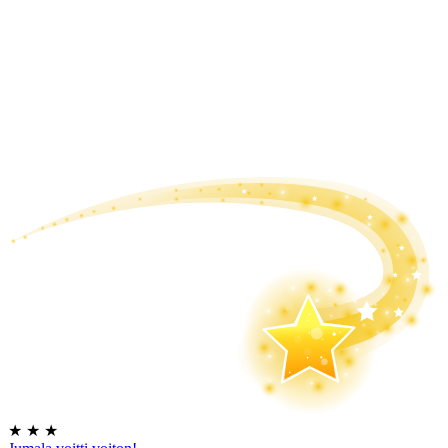
★
★
★