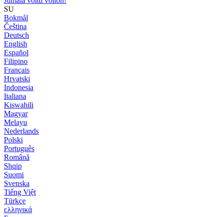
Jumala voitti voiton!
SU
Bokmål
Čeština
Deutsch
English
Español
Filipino
Français
Hrvatski
Indonesia
Italiana
Kiswahili
Magyar
Melayu
Nederlands
Polski
Português
Română
Shqip
Suomi
Svenska
Tiếng Việt
Türkçe
ελληνικά