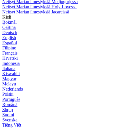
Neitsyt Marian ilmestyksiä Medjugorjessa
Neitsyt Marian ilmestyksiä Holy Lovessa
Neitsyt Marian ilmestyksiä Jacareissä
Kieli
Bokmål
Čeština
Deutsch
English
Español
Filipino
Français
Hrvatski
Indonesia
Italiana
Kiswahili
Magyar
Melayu
Nederlands
Polski
Português
Română
Shqip
Suomi
Svenska
Tiếng Việt