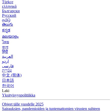
Türkçe
ελληνικά
Български
Русский
தமிழ்
తెలుగు
ಕನ್ನಡ
മലയാളം
ไทย
বাংলা
हिंदी
العربية
اردو
فارسی
עִברִית
中文 (简体)
日本語
한국어
Laki
Yksityisyyspolitiikka
Ohjeet tälle vuodelle 2025
Sairauksien, pandemioiden ja tuntemattomien virusten suhteen