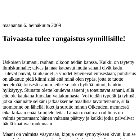
maanantai 6. heinäkuuta 2009
Taivaasta tulee rangaistus synnillisille!
Uskoisen laumani, rauhani olkoon teidän kanssa. Kaikki on täytetty
ihmiskunnalle; taivas ja maa katoavat mutta sanani eivät kadu.
Tulevat päivät, kuukaudet ja vuodet lyhenevät entisestään; puhdistus
on alkanut; pidä kiinni siitä että minä olen rypäs, jotta te tuotte
hedelmää; totisesti sanoin teille: se joka hylkää minut, hänkin
hylkäytyy. Siunattu olette kuulevat ääneni ja toteuttavat sanani, sillä
ette ole kaukana Jumalan valtakunnasta. Voi teidän typerät ja tyhmät
jotka käännätte selkäni jatkaaksenne maallisia tavoitteitanne, sillä
tuomionne on lähellä; itket ja surutte minun Oikeudeni mennessä
eikä kukaan enää kuuntele teitä. Tämän maailman ruhtinas on
valmis putoamaan; hänen valtansa päättyy ja kaikki jotka palvelivat
häntä kaatuvat mukanaan.
Maani on valmista väsymään, kipuja ovat synnytyksen kivut, kun se