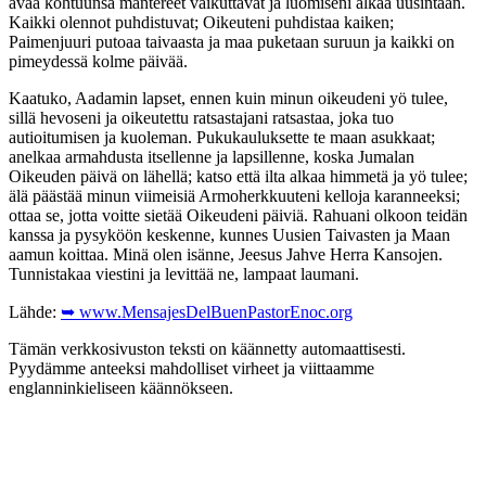
avaa kohtuunsa mantereet vaikuttavat ja luomiseni alkaa uusintaan.
Kaikki olennot puhdistuvat; Oikeuteni puhdistaa kaiken;
Paimenjuuri putoaa taivaasta ja maa puketaan suruun ja kaikki on
pimeydessä kolme päivää.
Kaatuko, Aadamin lapset, ennen kuin minun oikeudeni yö tulee,
sillä hevoseni ja oikeutettu ratsastajani ratsastaa, joka tuo
autioitumisen ja kuoleman. Pukukauluksette te maan asukkaat;
anelkaa armahdusta itsellenne ja lapsillenne, koska Jumalan
Oikeuden päivä on lähellä; katso että ilta alkaa himmetä ja yö tulee;
älä päästää minun viimeisiä Armoherkkuuteni kelloja karanneeksi;
ottaa se, jotta voitte sietää Oikeudeni päiviä. Rahuani olkoon teidän
kanssa ja pysyköön keskenne, kunnes Uusien Taivasten ja Maan
aamun koittaa. Minä olen isänne, Jeesus Jahve Herra Kansojen.
Tunnistakaa viestini ja levittää ne, lampaat laumani.
Lähde:
➥ www.MensajesDelBuenPastorEnoc.org
Tämän verkkosivuston teksti on käännetty automaattisesti.
Pyydämme anteeksi mahdolliset virheet ja viittaamme
englanninkieliseen käännökseen.