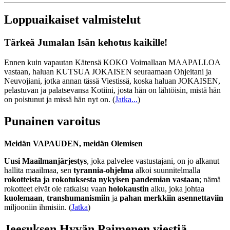
Loppuaikaiset valmistelut
Tärkeä Jumalan Isän kehotus kaikille!
Ennen kuin vapautan Kätensä KOKO Voimallaan MAAPALLOA
vastaan, haluan KUTSUA JOKAISEN seuraamaan Ohjeitani ja
Neuvojiani, jotka annan tässä Viestissä, koska haluan JOKAISEN,
pelastuvan ja palatsevansa Kotiini, josta hän on lähtöisin, mistä hän
on poistunut ja missä hän nyt on.
(
Jatka...
)
Punainen varoitus
Meidän VAPAUDEN, meidän Olemisen
Uusi Maailmanjärjestys
, joka palvelee vastustajani, on jo alkanut
hallita maailmaa, sen
tyrannia-ohjelma
alkoi suunnitelmalla
rokotteista ja rokotuksesta nykyisen pandemian vastaan
; nämä
rokotteet eivät ole ratkaisu vaan
holokaustin
alku, joka johtaa
kuolemaan
,
transhumanismiin
ja
pahan merkkiin asennettaviin
miljooniin ihmisiin. (
Jatka
)
Jeesuksen Hyvän Paimenen viestiä