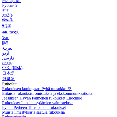
Български
Русский
বাংলা
বதமிழ்
తెలుగు
ಕನ್ನಡ
മലയാളം
ไทย
हिंदी
العربية
اردو
فارسی
עִברִית
中文 (简体)
日本語
한국어
Rukoilut
Rukouksen kuningatar: Pyhä ruusukko
🌹
Erilaisia rukouksia, omistuksia ja ekskommunikaatioita
Jeesuksen Hyvän Paimenen rukoukset Enochille
Rukoukset Jumalan sydämien valmistelusta
Pyhän Perheen Turvapaikan rukoukset
Muista ilmestyksistä saatuja rukouksia
Rukousristeily