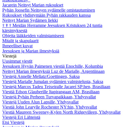
Jacarein Neitsyt Marian rukoukset
Pyhän Joosefin Neitsyen sydämelle omistautuminen
Rukoukset yhdistymään Pyhän rakkauden kanssa
Neitsyt Marian Sydämen liekki
†
†
†
Meidän Herramme Jeesuksen Kristuksen 24 tuntia
kärsimyksestä
Ohjeita lääkkeiden valmistamiseen
Mitalit ja skapulaarit
Ihmeelliset kuvat
Jeesuksen ja Marian ilmestyksiä
Viestejä
Uusimmat viestit
Jeesuksen Hyvän Paimenen viestiä Enochille, Kolumbia
Neitsyt Marian ilmestyksiä Luz de Marialle, Argentiinaan
Viestejä Annelle Mellatz/Goettingen, Saksa
Viestejä Marialle Jumalan sydämien valmistelusta, Saksa
Viestejä Marcos Tadeu Teixeiralle Jacareí SP:hen, Brasiliaan
Viestiä Edson Glauberille Itapirangaan AM, Brasiliaan
Viestejä Pyhän Perheen Turvapaikkaan, Yhdysvallat
Viestejä Uuden Alun Lapsille, Yhdysvallat
Viestiä John Learylle Rochester NY:hin, Yhdysvallat
Viestiä Maureen Sweeney-Kylen North Ridgevilleen, Yhdysvallat
Viestejä Eri Lähteistä
Etsi Viestejä