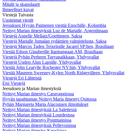
Mitalit ja skapulaarit
Ihmeelliset kuvat
Viestejä Taivasta
Uusimmat viestit
Jeesuksen Hyvän Paimenen viestiä Enochille, Kolumbia
Neitsyt Marian ilmestyksiä Luz de Marialle, Argentiinaan
Viestejä Annelle Mellatz/Goettingen, Saksa
Viestejä Marialle Jumalan sydämien valmistelusta, Saksa
Viestejä Marcos Tadeu Teixeiralle Jacareí SP:hen, Brasiliaan
Viestiä Edson Glauberille Itapirangaan AM, Brasiliaan
Viestejä Pyhän Perheen Turvapaikkaan, Yhdysvallat
Viestejä Uuden Alun Lapsille, Yhdysvallat
Viestiä John Learylle Rochester NY:hin, Yhdysvallat
Viestiä Maureen Sweeney-Kylen North Ridgevilleen, Yhdysvallat
Viestejä Eri Lähteistä
Etsi Viestejä
Jeesuksen ja Marian ilmestyksiä
Neitsyt Marian ilmestys Caravaggiossa
Hyvän tapahtuman Neitsyt Maria ilmestyi Quitossa
Pyhän Margareta Maria Alacoquen ilmoitukset
Neitsyt Marian ilmestyksiä La Salettessä
Neitsyt Marian ilmestyksiä Lourdesissa
Neitsyt Marian ilmestys Pontmainissa
Neitsyt Marian ilmestyksiä Pellevoisissa
Neitsyt Marian ilmestys Knockissa