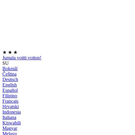
★
★
★
Jumala voitti voiton!
SU
Bokmål
Čeština
Deutsch
English
Español
Filipino
Français
Hrvatski
Indonesia
Italiana
Kiswahili
Magyar
Melayu