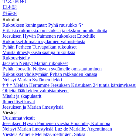
中文 (简体)
日本語
한국어
Rukoilut
Rukouksen kuningatar: Pyhä ruusukko
🌹
Erilaisia rukouksia, omistuksia ja ekskommunikaatioita
Jeesuksen Hyvän Paimenen rukoukset Enochille
Rukoukset Jumalan sydämien valmistelusta
Pyhän Perheen Turvapaikan rukoukset
Muista ilmestyksistä saatuja rukouksia
Rukousristeily
Jacarein Neitsyt Marian rukoukset
Pyhän Joosefin Neitsyen sydämelle omistautuminen
Rukoukset yhdistymään Pyhän rakkauden kanssa
Neitsyt Marian Sydämen liekki
†
†
†
Meidän Herramme Jeesuksen Kristuksen 24 tuntia kärsimyksest
Ohjeita lääkkeiden valmistamiseen
Mitalit ja skapulaarit
Ihmeelliset kuvat
Jeesuksen ja Marian ilmestyksiä
Viestejä
Uusimmat viestit
Jeesuksen Hyvän Paimenen viestiä Enochille, Kolumbia
Neitsyt Marian ilmestyksiä Luz de Marialle, Argentiinaan
Viestejä Annelle Mellatz/Goettingen, Saksa