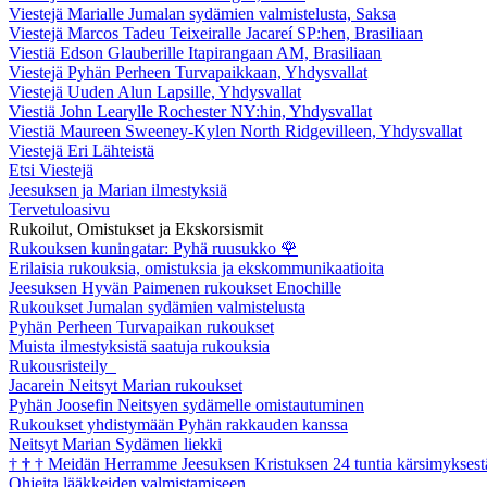
Viestejä Marialle Jumalan sydämien valmistelusta, Saksa
Viestejä Marcos Tadeu Teixeiralle Jacareí SP:hen, Brasiliaan
Viestiä Edson Glauberille Itapirangaan AM, Brasiliaan
Viestejä Pyhän Perheen Turvapaikkaan, Yhdysvallat
Viestejä Uuden Alun Lapsille, Yhdysvallat
Viestiä John Learylle Rochester NY:hin, Yhdysvallat
Viestiä Maureen Sweeney-Kylen North Ridgevilleen, Yhdysvallat
Viestejä Eri Lähteistä
Etsi Viestejä
Jeesuksen ja Marian ilmestyksiä
Tervetuloasivu
Rukoilut, Omistukset ja Ekskorsismit
Rukouksen kuningatar: Pyhä ruusukko
🌹
Erilaisia rukouksia, omistuksia ja ekskommunikaatioita
Jeesuksen Hyvän Paimenen rukoukset Enochille
Rukoukset Jumalan sydämien valmistelusta
Pyhän Perheen Turvapaikan rukoukset
Muista ilmestyksistä saatuja rukouksia
Rukousristeily
Jacarein Neitsyt Marian rukoukset
Pyhän Joosefin Neitsyen sydämelle omistautuminen
Rukoukset yhdistymään Pyhän rakkauden kanssa
Neitsyt Marian Sydämen liekki
†
†
†
Meidän Herramme Jeesuksen Kristuksen 24 tuntia kärsimyksest
Ohjeita lääkkeiden valmistamiseen