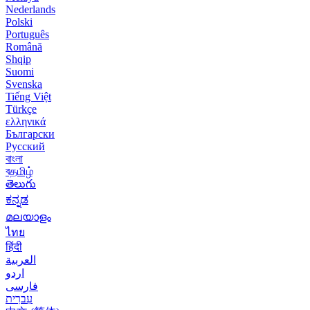
Nederlands
Polski
Português
Română
Shqip
Suomi
Svenska
Tiếng Việt
Türkçe
ελληνικά
Български
Русский
বাংলা
বதமிழ்
తెలుగు
ಕನ್ನಡ
മലയാളം
ไทย
हिंदी
العربية
اردو
فارسی
עִברִית