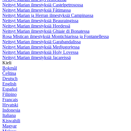
Neitsyt Marian ilmestyksiä Castelpetrosossa
Neitsyt Marian ilmestyksiä Fátimassa
Neitsyt Marian ja Herran ilmestyksiä Campinassa
Neitsyt Marian ilmestyksiä Beauraingissa
Neitsyt Marian ilmestyksiä Heedessä
Neitsyt Marian ilmestyksiä Ghiaie di Bonatessa
Rosa Mistican ilmestyksiä Montichiarissa ja Fontanellessa
Neitsyt Marian ilmestyksiä Garabandalissa
Neitsyt Marian ilmestyksiä Medjugorjessa
Neitsyt Marian ilmestyksiä Holy Lovessa
Neitsyt Marian ilmestyksiä Jacareissä
Kieli
Bokmål
Čeština
Deutsch
English
Español
Filipino
Français
Hrvatski
Indonesia
Italiana
Kiswahili
Magyar